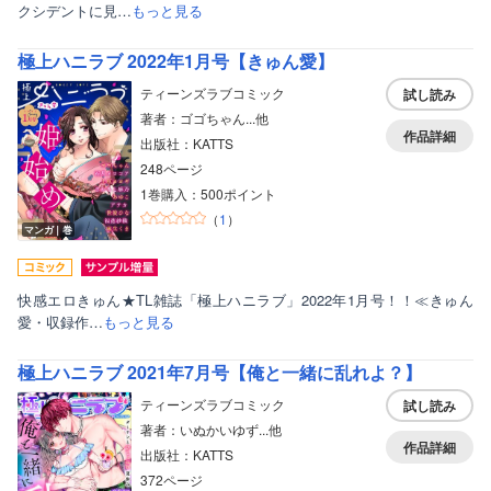
クシデントに見…
もっと見る
極上ハニラブ 2022年1月号【きゅん愛】
ティーンズラブコミック
試し読み
著者：ゴゴちゃん...他
作品詳細
出版社：KATTS
248ページ
1巻購入：500ポイント
（
1
）
マンガ｜巻
快感エロきゅん★TL雑誌「極上ハニラブ」2022年1月号！！≪きゅん
愛・収録作…
もっと見る
ボーイズラブ
極上ハニラブ 2021年7月号【俺と一緒に乱れよ？】
ティーンズラブ
ティーンズラブコミック
試し読み
著者：いぬかいゆず...他
美女・美少女
作品詳細
出版社：KATTS
女性写真集
372ページ