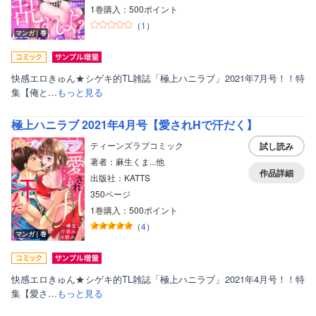
1巻購入：500ポイント
（
1
）
マンガ｜巻
快感エロきゅん★シゲキ的TL雑誌「極上ハニラブ」2021年7月号！！特
集【俺と…
もっと見る
極上ハニラブ 2021年4月号【愛されHで汗だく】
ティーンズラブコミック
試し読み
著者：麻生くま...他
作品詳細
出版社：KATTS
350ページ
1巻購入：500ポイント
（
4
）
マンガ｜巻
快感エロきゅん★シゲキ的TL雑誌「極上ハニラブ」2021年4月号！！特
集【愛さ…
もっと見る