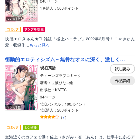
240ページ
1巻購入：500ポイント
マンガ｜巻
快感エロきゅん★TL雑誌「極上ハニラブ」2022年3月号！！≪きゅん
愛・収録作…
もっと見る
衝動的エロティシズム～無骨なオスに深く、激しく…
現在5話
試し読み
ティーンズラブコミック
作品詳細
著者：世波ひな...他
出版社：KATTS
34ページ
1話レンタル：100ポイント
マンガ｜話
1話購入：200ポイント
（
7
）
空港近くのカフェで働く佐上（さがみ）杏（あん）は、仕事中にあるア