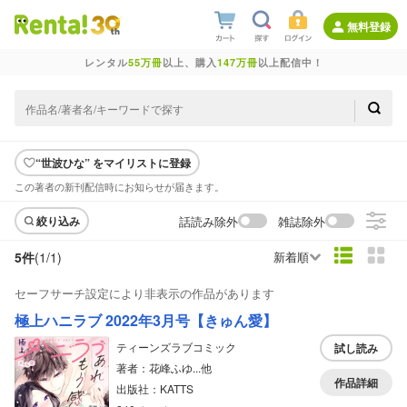
無料登録
レンタル
55万冊
以上、購入
147万冊
以上配信中！
“世波ひな” をマイリストに登録
この著者の新刊配信時にお知らせが届きます。
話読み除外
雑誌除外
絞り込み
5件
(1/
1
)
新着順
セーフサーチ設定により非表示の作品があります
極上ハニラブ 2022年3月号【きゅん愛】
ティーンズラブコミック
試し読み
著者：花峰ふゆ...他
作品詳細
出版社：KATTS