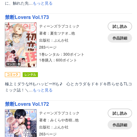
に、触れた先…
もっと見る
禁断Lovers Vol.173
ティーンズラブコミック
試し読み
著者：夏生ツナオ...他
作品詳細
出版社：ぶんか社
283ページ
1巻レンタル：300ポイント
1巻購入：600ポイント
マンガ｜巻
極上ミダラなHもハッピーHも♪ 心とカラダをドキドキ昂らせるTLコ
ミック誌！＼…
もっと見る
禁断Lovers Vol.172
ティーンズラブコミック
試し読み
著者：みくらや杏樹...他
作品詳細
出版社：ぶんか社
263ページ