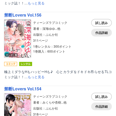
ミック誌！！…
もっと見る
禁断Lovers Vol.156
ティーンズラブコミック
試し読み
著者：深海ゆゆ...他
作品詳細
出版社：ぶんか社
311ページ
1巻レンタル：300ポイント
1巻購入：600ポイント
マンガ｜巻
極上ミダラなHもハッピーHも♪ 心とカラダをドキドキ昂らせるTLコ
ミック誌！！…
もっと見る
禁断Lovers Vol.154
ティーンズラブコミック
試し読み
著者：みくらや杏樹...他
作品詳細
出版社：ぶんか社
318ページ