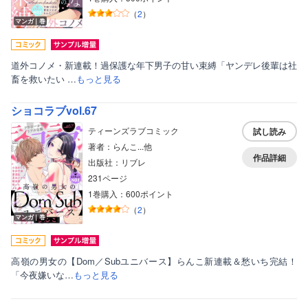
（
2
）
マンガ｜巻
道外コノメ・新連載！過保護な年下男子の甘い束縛「ヤンデレ後輩は社
畜を救いたい …
もっと見る
ショコラブvol.67
ティーンズラブコミック
試し読み
著者：らんこ...他
作品詳細
出版社：リブレ
231ページ
1巻購入：600ポイント
（
2
）
マンガ｜巻
高嶺の男女の【Dom／Subユニバース】らんこ新連載＆愁いち完結！
「今夜嫌いな…
もっと見る