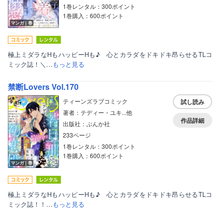
1巻レンタル：300ポイント
1巻購入：600ポイント
マンガ｜巻
極上ミダラなHもハッピーHも♪ 心とカラダをドキドキ昂らせるTLコ
ミック誌！＼…
もっと見る
禁断Lovers Vol.170
ティーンズラブコミック
試し読み
著者：テディー・ユキ...他
作品詳細
出版社：ぶんか社
233ページ
1巻レンタル：300ポイント
1巻購入：600ポイント
マンガ｜巻
極上ミダラなHもハッピーHも♪ 心とカラダをドキドキ昂らせるTLコ
ミック誌！！…
もっと見る