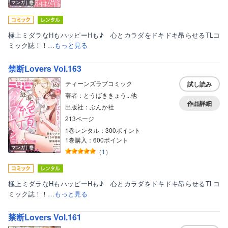
マンガ｜巻
極上ミダラなHもハッピーHも♪ 心とカラダをドキドキ昂らせるTLコ
ミック誌！！…
もっと見る
禁断Lovers Vol.163
ティーンズラブコミック
試し読み
著者：とうばききょう...他
作品詳細
出版社：ぶんか社
213ページ
1巻レンタル：300ポイント
1巻購入：600ポイント
マンガ｜巻
（
1
）
極上ミダラなHもハッピーHも♪ 心とカラダをドキドキ昂らせるTLコ
ミック誌！！…
もっと見る
禁断Lovers Vol.161