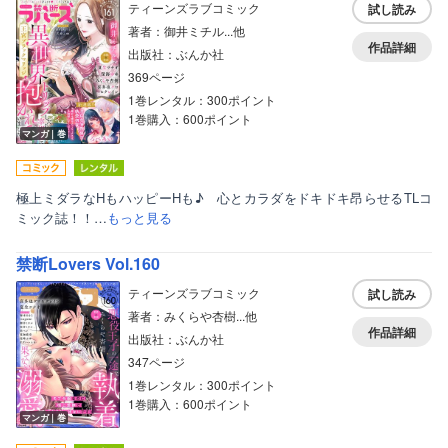
ティーンズラブコミック
試し読み
著者：御井ミチル...他
作品詳細
出版社：ぶんか社
369ページ
1巻レンタル：300ポイント
1巻購入：600ポイント
マンガ｜巻
極上ミダラなHもハッピーHも♪ 心とカラダをドキドキ昂らせるTLコ
ミック誌！！…
もっと見る
禁断Lovers Vol.160
ティーンズラブコミック
試し読み
著者：みくらや杏樹...他
作品詳細
出版社：ぶんか社
347ページ
1巻レンタル：300ポイント
1巻購入：600ポイント
マンガ｜巻