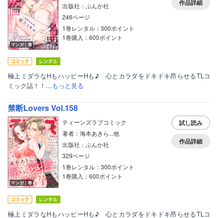
作品詳細
出版社：ぶんか社
246ページ
1巻レンタル：300ポイント
1巻購入：600ポイント
マンガ｜巻
極上ミダラなHもハッピーHも♪ 心とカラダをドキドキ昂らせるTLコ
ミック誌！！…
もっと見る
禁断Lovers Vol.158
ティーンズラブコミック
試し読み
著者：海本あきら...他
作品詳細
出版社：ぶんか社
329ページ
1巻レンタル：300ポイント
1巻購入：600ポイント
マンガ｜巻
極上ミダラなHもハッピーHも♪ 心とカラダをドキドキ昂らせるTLコ