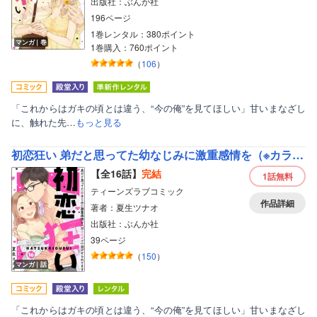
出版社：ぶんか社
196ページ
1巻レンタル：380ポイント
マンガ｜巻
1巻購入：760ポイント
（
106
）
「これからはガキの頃とは違う、“今の俺”を見てほしい」甘いまなざし
に、触れた先…
もっと見る
初恋狂い 弟だと思ってた幼なじみに激重感情を（※カラダで）浴びせられてます（分冊版）
【全16話】
完結
1話
無料
ティーンズラブコミック
作品詳細
著者：夏生ツナオ
出版社：ぶんか社
39ページ
（
150
）
マンガ｜話
「これからはガキの頃とは違う、“今の俺”を見てほしい」甘いまなざし