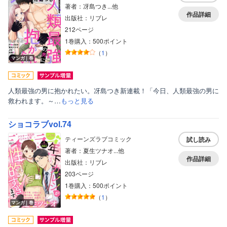
著者：冴島つき...他
作品詳細
出版社：リブレ
212ページ
1巻購入：500ポイント
（
1
）
マンガ｜巻
人類最強の男に抱かれたい。冴島つき新連載！「今日、人類最強の男に
救われます。～…
もっと見る
ショコラブvol.74
ティーンズラブコミック
試し読み
著者：夏生ツナオ...他
作品詳細
出版社：リブレ
203ページ
1巻購入：500ポイント
（
1
）
マンガ｜巻