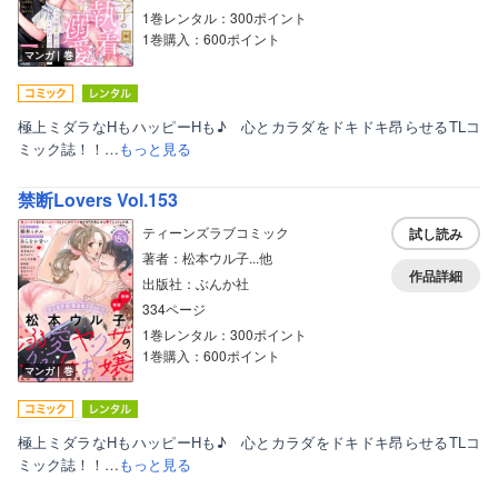
1巻レンタル：300ポイント
1巻購入：600ポイント
マンガ｜巻
極上ミダラなHもハッピーHも♪ 心とカラダをドキドキ昂らせるTLコ
ミック誌！！…
もっと見る
禁断Lovers Vol.153
ティーンズラブコミック
試し読み
著者：松本ウル子...他
作品詳細
出版社：ぶんか社
334ページ
1巻レンタル：300ポイント
1巻購入：600ポイント
ボーイズラブ
マンガ｜巻
ティーンズラブ
美女・美少女
極上ミダラなHもハッピーHも♪ 心とカラダをドキドキ昂らせるTLコ
ミック誌！！…
もっと見る
女性写真集