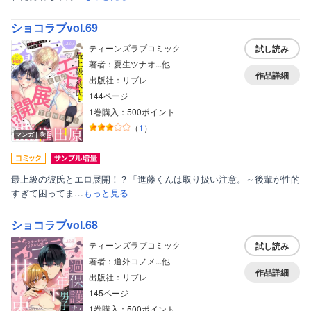
ショコラブvol.69
ティーンズラブコミック
試し読み
著者：夏生ツナオ...他
作品詳細
出版社：リブレ
144ページ
1巻購入：500ポイント
（
1
）
マンガ｜巻
最上級の彼氏とエロ展開！？「進藤くんは取り扱い注意。～後輩が性的
すぎて困ってま…
もっと見る
ショコラブvol.68
ティーンズラブコミック
試し読み
著者：道外コノメ...他
作品詳細
出版社：リブレ
145ページ
1巻購入：500ポイント