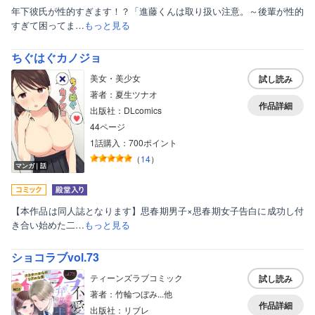
年下彼氏が性的すぎます！？「進藤くんは取り扱い注意。～後輩が性的
すぎて困ってま…
もっと見る
ちぐはぐカノジョ
美女・美少女
試し読み
著者：夏生ツナオ
作品詳細
出版社：DLcomics
44ページ
1話購入：700ポイント
（
14
）
マンガ｜話
【本作品は同人誌となります】思春期男子×思春期女子告白に成功し付
き合い始めた二…
もっと見る
ショコラブvol.73
ティーンズラブコミック
試し読み
著者：竹輪つぼみ...他
作品詳細
出版社：リブレ