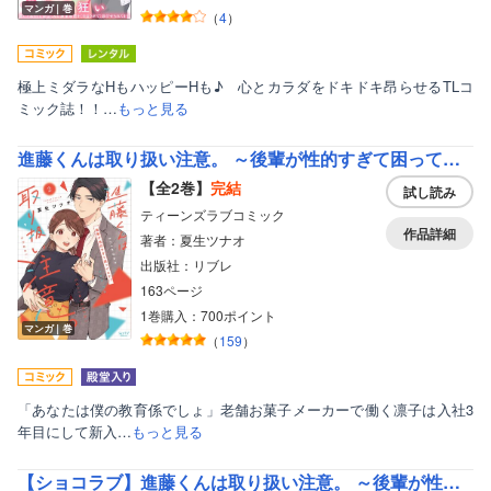
マンガ｜巻
（
4
）
極上ミダラなHもハッピーHも♪ 心とカラダをドキドキ昂らせるTLコ
ミック誌！！…
もっと見る
進藤くんは取り扱い注意。 ～後輩が性的すぎて困ってます！？～【単行本版・電子限定かきおろし付】
【全2巻】
完結
試し読み
ティーンズラブコミック
作品詳細
著者：夏生ツナオ
出版社：リブレ
163ページ
1巻購入：700ポイント
マンガ｜巻
（
159
）
「あなたは僕の教育係でしょ」老舗お菓子メーカーで働く凛子は入社3
年目にして新入…
もっと見る
【ショコラブ】進藤くんは取り扱い注意。 ～後輩が性的すぎて困ってます！？～