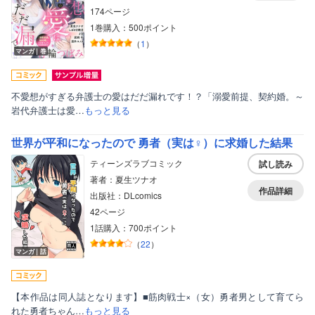
174ページ
1巻購入：500ポイント
（
1
）
マンガ｜巻
不愛想がすぎる弁護士の愛はだだ漏れです！？「溺愛前提、契約婚。～
岩代弁護士は愛…
もっと見る
世界が平和になったので 勇者（実は♀）に求婚した結果
ティーンズラブコミック
試し読み
著者：夏生ツナオ
作品詳細
出版社：DLcomics
42ページ
1話購入：700ポイント
（
22
）
マンガ｜話
【本作品は同人誌となります】■筋肉戦士×（女）勇者男として育てら
れた勇者ちゃん…
もっと見る