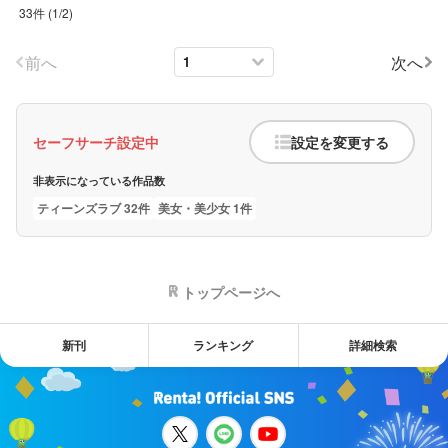
33件
(
1
/
2
)
前へ
次へ
セーフサーチ設定中
設定を変更する
非表示になっている作品数
ティーンズラブ 32件
美女・美少女 1件
トップページへ
新刊
ランキング
詳細検索