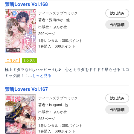
禁断Lovers Vol.168
ティーンズラブコミック
試し読み
著者：深海ゆゆ...他
作品詳細
出版社：ぶんか社
299ページ
1巻レンタル：300ポイント
1巻購入：600ポイント
マンガ｜巻
極上ミダラなHもハッピーHも♪ 心とカラダをドキドキ昂らせるTLコ
ミック誌！！…
もっと見る
禁断Lovers Vol.167
ティーンズラブコミック
試し読み
著者：tsugumi...他
作品詳細
出版社：ぶんか社
253ページ
1巻レンタル：300ポイント
1巻購入：600ポイント