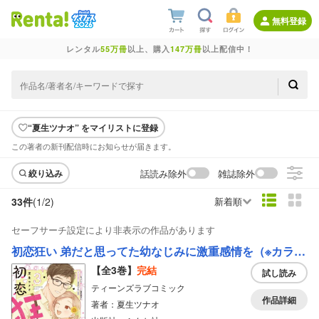
無料登録
レンタル
55万冊
以上、購入
147万冊
以上配信中！
“夏生ツナオ” をマイリストに登録
この著者の新刊配信時にお知らせが届きます。
話読み除外
雑誌除外
絞り込み
33件
(1/
2
)
新着順
セーフサーチ設定により非表示の作品があります
初恋狂い 弟だと思ってた幼なじみに激重感情を（※カラダで）浴びせられてます【かきおろし漫画付】
【全3巻】
完結
試し読み
ティーンズラブコミック
作品詳細
著者：夏生ツナオ