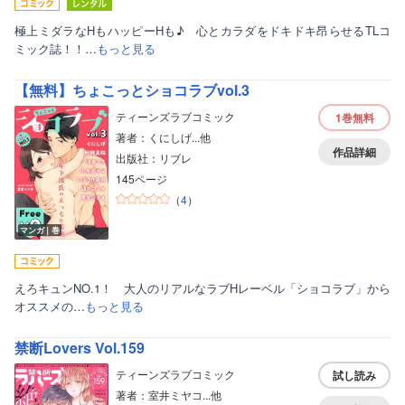
極上ミダラなHもハッピーHも♪ 心とカラダをドキドキ昂らせるTLコ
ミック誌！！…
もっと見る
【無料】ちょこっとショコラブvol.3
ティーンズラブコミック
1巻
無料
著者：くにしげ...他
作品詳細
出版社：リブレ
145ページ
（
4
）
マンガ｜巻
えろキュンNO.1！ 大人のリアルなラブHレーベル「ショコラブ」から
オススメの…
もっと見る
禁断Lovers Vol.159
ティーンズラブコミック
試し読み
著者：室井ミヤコ...他