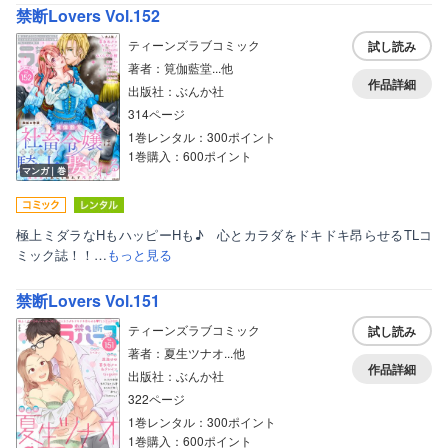
禁断Lovers Vol.152
ティーンズラブコミック
試し読み
著者：筧伽藍堂...他
作品詳細
出版社：ぶんか社
314ページ
1巻レンタル：300ポイント
1巻購入：600ポイント
マンガ｜巻
極上ミダラなHもハッピーHも♪ 心とカラダをドキドキ昂らせるTLコ
ミック誌！！…
もっと見る
禁断Lovers Vol.151
ティーンズラブコミック
試し読み
著者：夏生ツナオ...他
作品詳細
出版社：ぶんか社
322ページ
1巻レンタル：300ポイント
1巻購入：600ポイント