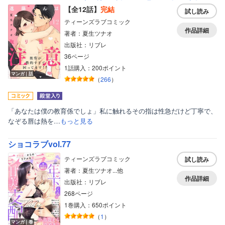
【全12話】
完結
試し読み
ティーンズラブコミック
作品詳細
著者：夏生ツナオ
出版社：リブレ
36ページ
1話購入：200ポイント
マンガ｜話
（
266
）
「あなたは僕の教育係でしょ」私に触れるその指は性急だけど丁寧で、
なぞる唇は熱を…
もっと見る
ショコラブvol.77
ティーンズラブコミック
試し読み
著者：夏生ツナオ...他
作品詳細
出版社：リブレ
268ページ
1巻購入：650ポイント
（
1
）
マンガ｜巻