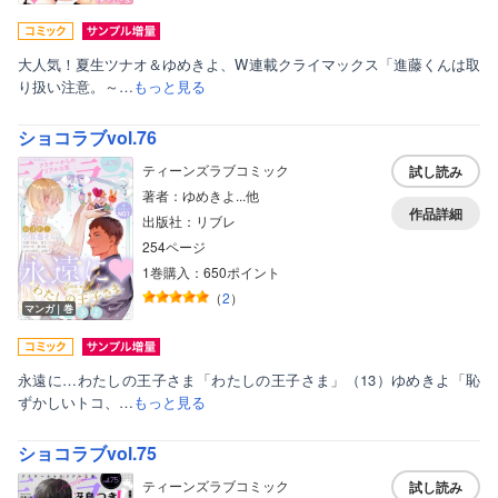
大人気！夏生ツナオ＆ゆめきよ、W連載クライマックス「進藤くんは取
り扱い注意。～…
もっと見る
ショコラブvol.76
ティーンズラブコミック
試し読み
著者：ゆめきよ...他
作品詳細
出版社：リブレ
254ページ
1巻購入：650ポイント
（
2
）
マンガ｜巻
永遠に…わたしの王子さま「わたしの王子さま」（13）ゆめきよ「恥
ずかしいトコ、…
もっと見る
ショコラブvol.75
ティーンズラブコミック
試し読み