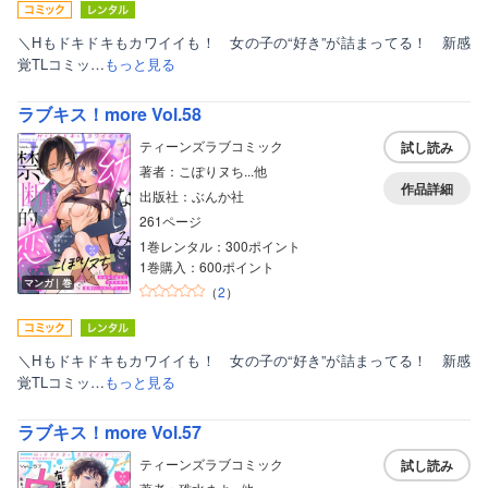
＼Hもドキドキもカワイイも！ 女の子の“好き”が詰まってる！ 新感
覚TLコミッ…
もっと見る
ラブキス！more Vol.58
ティーンズラブコミック
試し読み
著者：こぽりヌち...他
作品詳細
出版社：ぶんか社
261ページ
1巻レンタル：300ポイント
1巻購入：600ポイント
マンガ｜巻
（
2
）
＼Hもドキドキもカワイイも！ 女の子の“好き”が詰まってる！ 新感
覚TLコミッ…
もっと見る
ラブキス！more Vol.57
ティーンズラブコミック
試し読み