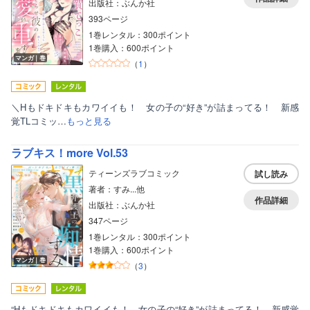
出版社：ぶんか社
393ページ
1巻レンタル：300ポイント
1巻購入：600ポイント
マンガ｜巻
（
1
）
＼Hもドキドキもカワイイも！ 女の子の“好き”が詰まってる！ 新感
覚TLコミッ…
もっと見る
ラブキス！more Vol.53
ティーンズラブコミック
試し読み
著者：すみ...他
作品詳細
出版社：ぶんか社
347ページ
1巻レンタル：300ポイント
1巻購入：600ポイント
マンガ｜巻
（
3
）
“Hもドキドキもカワイイも！ 女の子の“好き”が詰まってる！ 新感覚