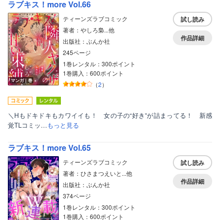
ラブキス！more Vol.66
女性写真集
ティーンズラブコミック
試し読み
著者：やしろ梟...他
作品詳細
出版社：ぶんか社
245ページ
1巻レンタル：300ポイント
1巻購入：600ポイント
マンガ｜巻
（
2
）
＼Hもドキドキもカワイイも！ 女の子の“好き”が詰まってる！ 新感
覚TLコミッ…
もっと見る
ラブキス！more Vol.65
ティーンズラブコミック
試し読み
著者：ひさまつえいと...他
作品詳細
出版社：ぶんか社
374ページ
1巻レンタル：300ポイント
1巻購入：600ポイント