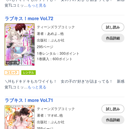
覚TLコミッ…
もっと見る
ラブキス！more Vol.72
ティーンズラブコミック
試し読み
著者：あめよ...他
作品詳細
出版社：ぶんか社
295ページ
1巻レンタル：300ポイント
1巻購入：600ポイント
マンガ｜巻
＼Hもドキドキもカワイイも！ 女の子の“好き”が詰まってる！ 新感
覚TLコミッ…
もっと見る
ラブキス！more Vol.71
ティーンズラブコミック
試し読み
著者：マオst...他
作品詳細
出版社：ぶんか社
255ページ