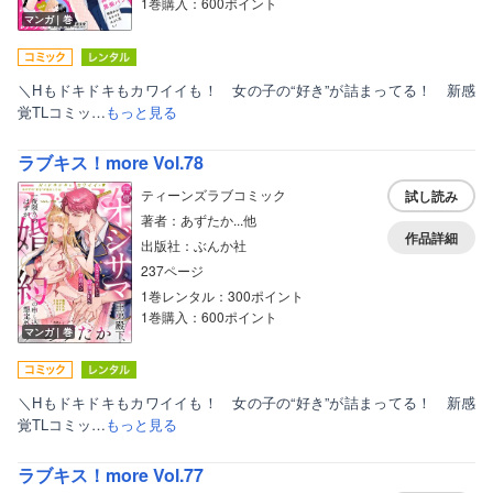
1巻購入：600ポイント
マンガ｜巻
＼Hもドキドキもカワイイも！ 女の子の“好き”が詰まってる！ 新感
覚TLコミッ…
もっと見る
ラブキス！more Vol.78
ティーンズラブコミック
試し読み
著者：あずたか...他
作品詳細
出版社：ぶんか社
237ページ
1巻レンタル：300ポイント
1巻購入：600ポイント
マンガ｜巻
＼Hもドキドキもカワイイも！ 女の子の“好き”が詰まってる！ 新感
覚TLコミッ…
もっと見る
ラブキス！more Vol.77