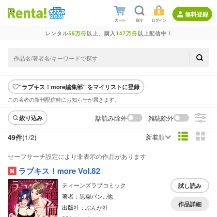
無料登録
レンタル
55万冊
以上、購入
147万冊
以上配信中！
“ラブキス！more編集部” をマイリストに登録
この著者の新刊配信時にお知らせが届きます。
話読み除外
雑誌除外
絞り込み
49件
(1/
2
)
新着順
セーフサーチ設定により非表示の作品があります
ラブキス！more Vol.82
ティーンズラブコミック
試し読み
著者：黒柴パン...他
作品詳細
出版社：ぶんか社