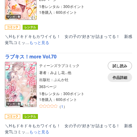
1巻レンタル：300ポイント
1巻購入：600ポイント
マンガ｜巻
＼Hもドキドキもカワイイも！ 女の子の“好き”が詰まってる！ 新感
覚TLコミッ…
もっと見る
ラブキス！more Vol.70
ティーンズラブコミック
試し読み
著者：みよし花...他
作品詳細
出版社：ぶんか社
363ページ
1巻レンタル：300ポイント
1巻購入：600ポイント
マンガ｜巻
（
1
）
＼Hもドキドキもカワイイも！ 女の子の“好き”が詰まってる！ 新感
覚TLコミッ…
もっと見る