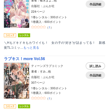
著者：碓水まよ...他
作品詳細
出版社：ぶんか社
224ページ
1巻レンタル：300ポイント
1巻購入：600ポイント
マンガ｜巻
（
1
）
＼Hもドキドキもカワイイも！ 女の子の“好き”が詰まってる！ 新感
覚TLコミッ…
もっと見る
ラブキス！more Vol.56
ティーンズラブコミック
試し読み
著者：すみ...他
作品詳細
出版社：ぶんか社
307ページ
1巻レンタル：300ポイント
1巻購入：600ポイント
マンガ｜巻
（
1
）