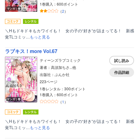
1巻購入：600ポイント
マンガ｜巻
（
2
）
＼Hもドキドキもカワイイも！ 女の子の“好き”が詰まってる！ 新感
覚TLコミッ…
もっと見る
ラブキス！more Vol.67
ティーンズラブコミック
試し読み
著者：高須加ちさ...他
作品詳細
出版社：ぶんか社
223ページ
1巻レンタル：300ポイント
1巻購入：600ポイント
マンガ｜巻
（
1
）
ボーイズラブ
＼Hもドキドキもカワイイも！ 女の子の“好き”が詰まってる！ 新感
ティーンズラブ
覚TLコミッ…
もっと見る
美女・美少女