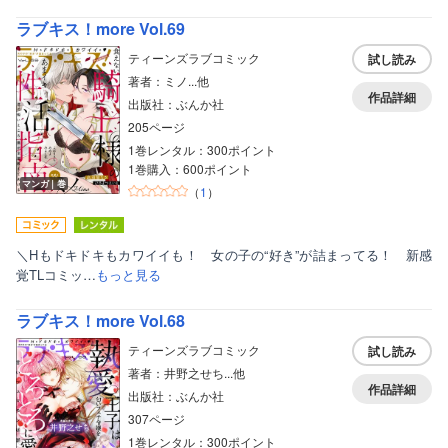
ラブキス！more Vol.69
ティーンズラブコミック
試し読み
著者：ミノ...他
作品詳細
出版社：ぶんか社
205ページ
1巻レンタル：300ポイント
1巻購入：600ポイント
マンガ｜巻
（
1
）
＼Hもドキドキもカワイイも！ 女の子の“好き”が詰まってる！ 新感
覚TLコミッ…
もっと見る
ラブキス！more Vol.68
ティーンズラブコミック
試し読み
著者：井野之せち...他
作品詳細
出版社：ぶんか社
307ページ
1巻レンタル：300ポイント