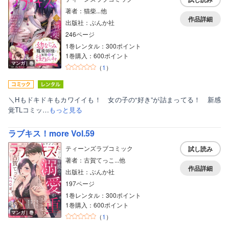
著者：猫柴...他
作品詳細
出版社：ぶんか社
246ページ
1巻レンタル：300ポイント
1巻購入：600ポイント
マンガ｜巻
（
1
）
＼Hもドキドキもカワイイも！ 女の子の“好き”が詰まってる！ 新感
覚TLコミッ…
もっと見る
ラブキス！more Vol.59
ティーンズラブコミック
試し読み
著者：古賀てっこ...他
作品詳細
出版社：ぶんか社
197ページ
1巻レンタル：300ポイント
1巻購入：600ポイント
マンガ｜巻
（
1
）