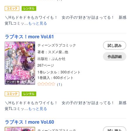
＼Hもドキドキもカワイイも！ 女の子の“好き”が詰まってる！ 新感
覚TLコミッ…
もっと見る
ラブキス！more Vol.61
ティーンズラブコミック
試し読み
著者：スズメ柴...他
作品詳細
出版社：ぶんか社
267ページ
1巻レンタル：300ポイント
1巻購入：600ポイント
マンガ｜巻
（
1
）
＼Hもドキドキもカワイイも！ 女の子の“好き”が詰まってる！ 新感
覚TLコミッ…
もっと見る
ラブキス！more Vol.60
ティーンズラブコミック
試し読み