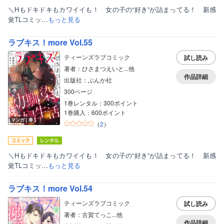
＼Hもドキドキもカワイイも！ 女の子の“好き”が詰まってる！ 新感
覚TLコミッ…
もっと見る
ラブキス！more Vol.55
ティーンズラブコミック
試し読み
著者：ひさまつえいと...他
作品詳細
出版社：ぶんか社
300ページ
1巻レンタル：300ポイント
1巻購入：600ポイント
マンガ｜巻
（
2
）
＼Hもドキドキもカワイイも！ 女の子の“好き”が詰まってる！ 新感
覚TLコミッ…
もっと見る
ラブキス！more Vol.54
ティーンズラブコミック
試し読み
著者：古賀てっこ...他
作品詳細