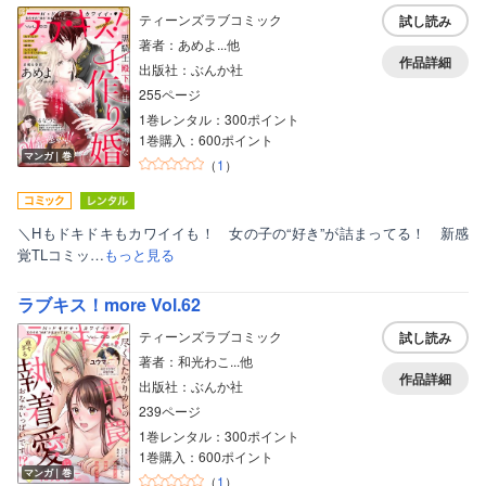
ティーンズラブコミック
試し読み
著者：あめよ...他
作品詳細
出版社：ぶんか社
255ページ
1巻レンタル：300ポイント
1巻購入：600ポイント
マンガ｜巻
（
1
）
＼Hもドキドキもカワイイも！ 女の子の“好き”が詰まってる！ 新感
覚TLコミッ…
もっと見る
ラブキス！more Vol.62
ティーンズラブコミック
試し読み
著者：和光わこ...他
作品詳細
出版社：ぶんか社
239ページ
1巻レンタル：300ポイント
1巻購入：600ポイント
マンガ｜巻
（
1
）