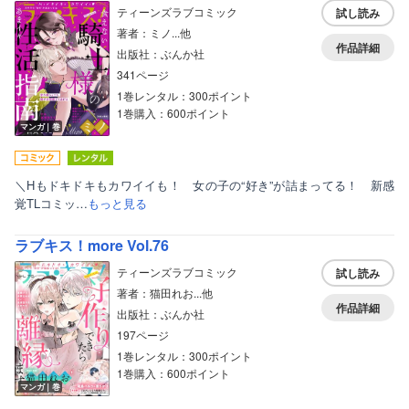
ティーンズラブコミック
試し読み
著者：ミノ...他
作品詳細
出版社：ぶんか社
341ページ
1巻レンタル：300ポイント
1巻購入：600ポイント
マンガ｜巻
＼Hもドキドキもカワイイも！ 女の子の“好き”が詰まってる！ 新感
覚TLコミッ…
もっと見る
ラブキス！more Vol.76
ティーンズラブコミック
試し読み
著者：猫田れお...他
作品詳細
出版社：ぶんか社
197ページ
1巻レンタル：300ポイント
1巻購入：600ポイント
マンガ｜巻