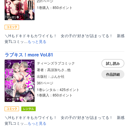
231ページ
1巻購入：850ポイント
マンガ｜巻
＼Hもドキドキもカワイイも！ 女の子の“好き”が詰まってる！ 新感
覚TLコミッ…
もっと見る
ラブキス！more Vol.81
ティーンズラブコミック
試し読み
著者：高須加ちさ...他
作品詳細
出版社：ぶんか社
361ページ
1巻レンタル：425ポイント
1巻購入：850ポイント
マンガ｜巻
＼Hもドキドキもカワイイも！ 女の子の“好き”が詰まってる！ 新感
覚TLコミッ…
もっと見る