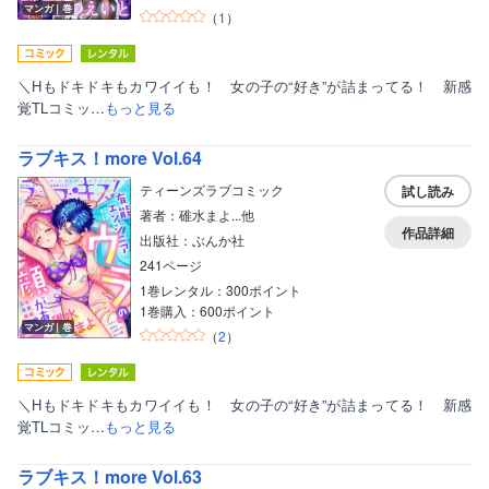
マンガ｜巻
（
1
）
＼Hもドキドキもカワイイも！ 女の子の“好き”が詰まってる！ 新感
覚TLコミッ…
もっと見る
ラブキス！more Vol.64
ティーンズラブコミック
試し読み
著者：碓水まよ...他
作品詳細
出版社：ぶんか社
241ページ
1巻レンタル：300ポイント
1巻購入：600ポイント
マンガ｜巻
（
2
）
＼Hもドキドキもカワイイも！ 女の子の“好き”が詰まってる！ 新感
覚TLコミッ…
もっと見る
ラブキス！more Vol.63