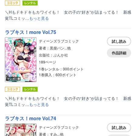
＼Hもドキドキもカワイイも！ 女の子の“好き”が詰まってる！ 新感
覚TLコミッ…
もっと見る
ラブキス！more Vol.75
ティーンズラブコミック
試し読み
著者：黒柴パン...他
作品詳細
出版社：ぶんか社
189ページ
1巻レンタル：300ポイント
1巻購入：600ポイント
マンガ｜巻
＼Hもドキドキもカワイイも！ 女の子の“好き”が詰まってる！ 新感
覚TLコミッ…
もっと見る
ラブキス！more Vol.74
ティーンズラブコミック
試し読み
著者：すみ...他