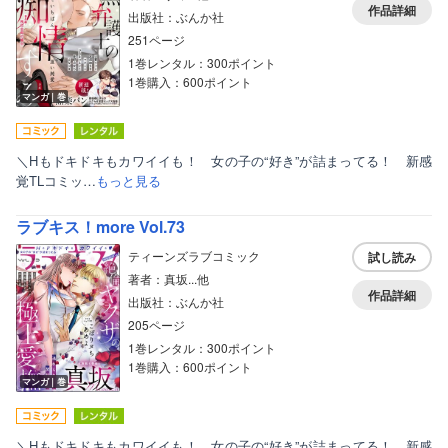
作品詳細
出版社：ぶんか社
251ページ
1巻レンタル：300ポイント
1巻購入：600ポイント
マンガ｜巻
＼Hもドキドキもカワイイも！ 女の子の“好き”が詰まってる！ 新感
覚TLコミッ…
もっと見る
ラブキス！more Vol.73
ティーンズラブコミック
試し読み
著者：真坂...他
作品詳細
出版社：ぶんか社
205ページ
1巻レンタル：300ポイント
1巻購入：600ポイント
マンガ｜巻
＼Hもドキドキもカワイイも！ 女の子の“好き”が詰まってる！ 新感