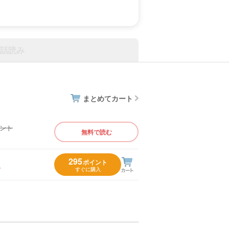
話読み
まとめてカート
イント
無料で読む
）
295
ポイント
入
すぐに購入