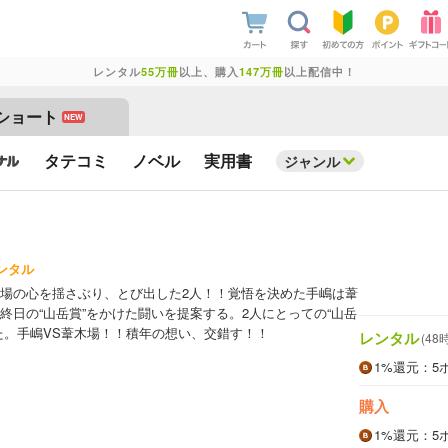
レンタル
55万冊
以上、購入
147万冊
以上配信中！
ショート
NEW
タテコミ
ノベル
実用書
ジャンル
ンタル
場の心を揺さぶり、とび出した2人！！覚悟を決めた手嶋は葦
終日の“山岳賞”をかけた闘いを提案する。2人にとっての“山岳
た。手嶋VS葦木場！！積年の想い、交錯す！！
レンタル
(48
1%
還元
：5
購入
1%
還元
：5