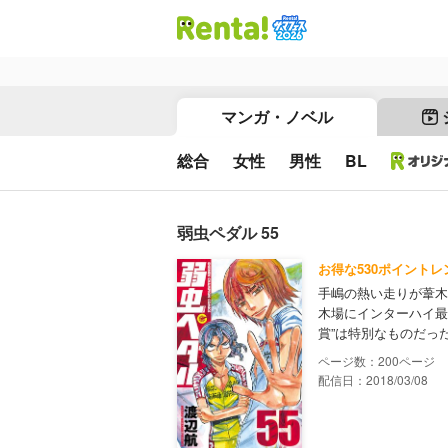
マンガ・ノベル
総合
女性
男性
BL
弱虫ペダル 55
お得な530ポイントレ
手嶋の熱い走りが葦木
木場にインターハイ最
賞”は特別なものだっ
200
配信日：2018/03/08