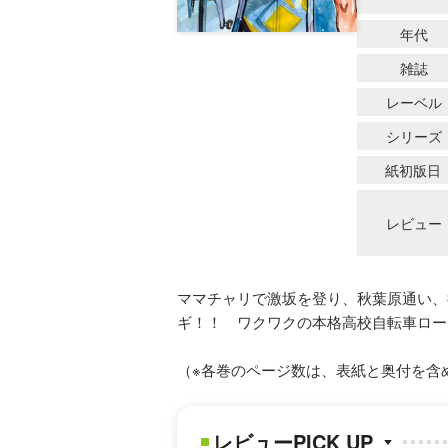
年代
雑誌
レーベル
シリーズ
紙初版日
レビュー
ママチャリで激坂を登り、秋葉原通い、
ギ！！ ワクワクの本格高校自転車ロー
（※各巻のページ数は、表紙と奥付を含
レビューPICK UP