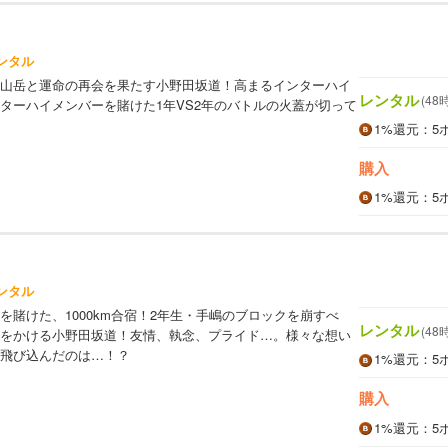
ンタル
山岳と運命の再会を果たす小野田坂道！高まるインターハイ
レンタル
(48
ターハイメンバーを賭けた1年VS2年のバトルの火蓋が切って
1%
還元
：5
購入
1%
還元
：5
ンタル
を賭けた、1000km合宿！2年生・手嶋のブロックを崩すべ
レンタル
(48
をかける小野田坂道！友情、執念、プライド…。様々な想い
飛び込んだのは…！？
1%
還元
：5
購入
1%
還元
：5