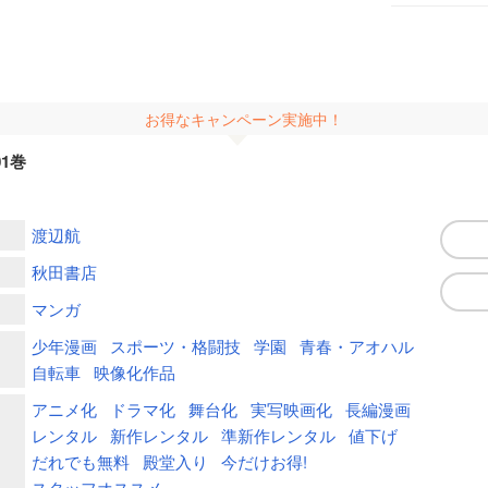
お得なキャンペーン実施中！
01巻
渡辺航
秋田書店
マンガ
少年漫画
スポーツ・格闘技
学園
青春・アオハル
自転車
映像化作品
アニメ化
ドラマ化
舞台化
実写映画化
長編漫画
レンタル
新作レンタル
準新作レンタル
値下げ
だれでも無料
殿堂入り
今だけお得!
スタッフオススメ