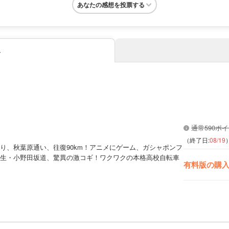
あなたの感想を投票する
み
通常590ポ
（終了日:
08/19
り、秋葉原通い、往復90km！アニメにゲーム、ガシャポンフ
生・小野田坂道、驚異の激コギ！ワクワクの本格高校自転車
有料版の購