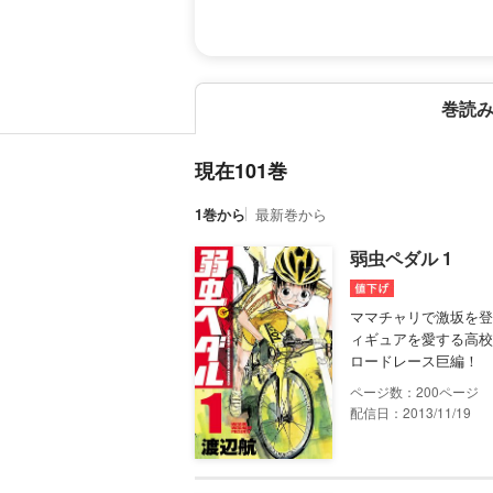
巻読
現在101巻
1巻から
最新巻から
弱虫ペダル 1
ママチャリで激坂を登
ィギュアを愛する高校
ロードレース巨編！
200
配信日：2013/11/19