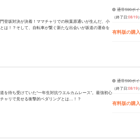
通常590ポ
（終了日:
08/19
門登坂対決が決着！ママチャリでの秋葉原通いが生んだ、小
とは！？そして、自転車が繋ぐ新たな出会いが坂道の運命を
有料版の購
通常590ポ
（終了日:
08/19
道を待ち受けていた“一年生対抗ウエルカムレース”。最強初心
チャリで見せる衝撃的ペダリングとは…！？
有料版の購