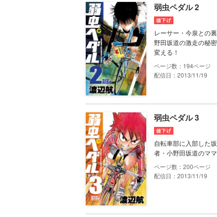
弱虫ペダル 2
レーサー・今泉との裏
野田坂道の激走の秘密
変える！
194
配信日：2013/11/19
弱虫ペダル 3
自転車部に入部した坂
者・小野田坂道のママ
200
配信日：2013/11/19