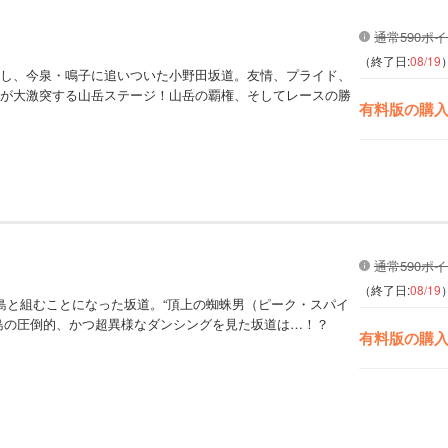
通常590ポ
（終了日:
08/19
し、今泉・鳴子に追いついた小野田坂道。友情、プライド、
が大激突する山岳ステージ！山岳の覇権、そしてレースの勝
有料版の購
通常590ポ
（終了日:
08/19
島と組むことになった坂道。“頂上の蜘蛛男（ピーク・スパイ
島の圧倒的、かつ超異様なダンシングを見た坂道は…！？
有料版の購