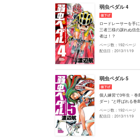
弱虫ペダル 4
ロードレーサーを手に
三者三様の譲れぬ信念
者は！？
192
配信日：2013/11/19
弱虫ペダル 5
個人練習で3年生・巻
ダー）”と呼ばれる巻
192
配信日：2013/11/19