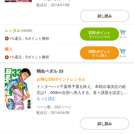
配信日：2014/01/08
試し読み
レンタル
(48時間)
530
ポイント
すぐにレンタル
1%
還元
：5ポイント獲得
購入
590
ポイント
すぐに購入
1%
還元
：5ポイント獲得
弱虫ペダル 33
お得な530ポイントレンタル
インターハイ千葉県予選を終え、本戦出場決定の総
北は1，000km合宿へ突入する。各々課題を設定し...
もっと読む
202
配信日：2014/04/08
試し読み