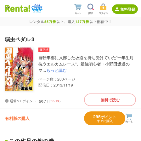
無料登録
レンタル
55万冊
以上、購入
147万冊
以上配信中！
弱虫ペダル 3
自転車部に入部した坂道を待ち受けていた“一年生対
抗ウエルカムレース”。最強初心者・小野田坂道の
マ...
もっと読む
200
配信日：2013/11/19
無料で読む
通常590ポイント
（終了日:
08/19
）
295
ポイント
有料版の購入
すぐに購入
この作品の他の巻