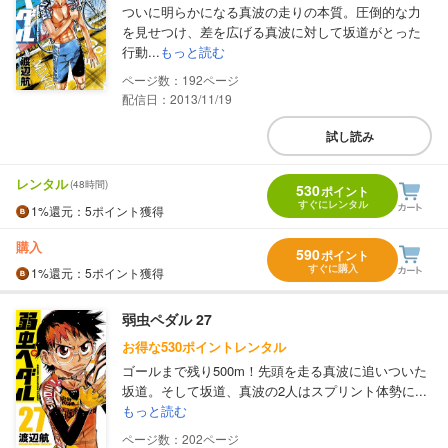
ついに明らかになる真波の走りの本質。圧倒的な力
を見せつけ、差を広げる真波に対して坂道がとった
行動...
もっと読む
192
配信日：2013/11/19
試し読み
レンタル
(48時間)
530
ポイント
すぐにレンタル
1%
還元
：5ポイント獲得
購入
590
ポイント
すぐに購入
1%
還元
：5ポイント獲得
弱虫ペダル 27
お得な530ポイントレンタル
ゴールまで残り500m！先頭を走る真波に追いついた
坂道。そして坂道、真波の2人はスプリント体勢に...
もっと読む
202