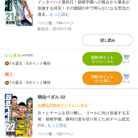
インターハイ最終日！箱根学園への恨みから暴走が
加速する待宮！その激闘の中で明らかになる荒北の
過去...
もっと読む
194
配信日：2013/11/19
試し読み
レンタル
(48時間)
530
ポイント
すぐにレンタル
1%
還元
：5ポイント獲得
購入
590
ポイント
すぐに購入
1%
還元
：5ポイント獲得
弱虫ペダル 22
お得な530ポイントレンタル
次々とチームを切り離し、ゴールに向け加速する王
者・箱根学園。勝利の道を切り拓くためチーム総北
の3...
もっと読む
192