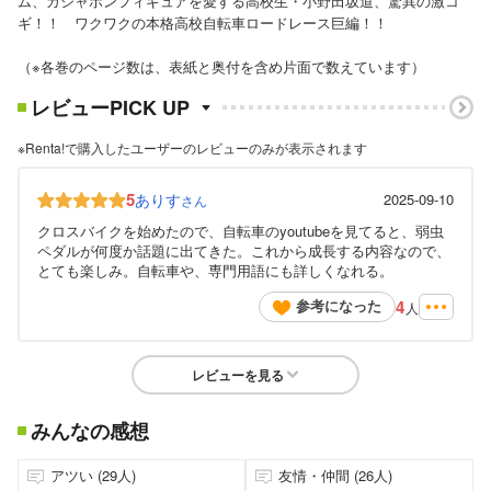
ム、ガシャポンフィギュアを愛する高校生・小野田坂道、驚異の激コ
ギ！！ ワクワクの本格高校自転車ロードレース巨編！！
（※各巻のページ数は、表紙と奥付を含め片面で数えています）
レビューPICK UP
※Renta!で購入したユーザーのレビューのみが表示されます
5
ありす
2025-09-10
さん
クロスバイクを始めたので、自転車のyoutubeを見てると、弱虫
ペダルが何度か話題に出てきた。これから成長する内容なので、
とても楽しみ。自転車や、専門用語にも詳しくなれる。
4
参考になった
人
レビューを見る
みんなの感想
アツい (29人)
友情・仲間 (26人)