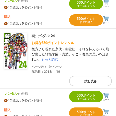
レンタル
(48時間)
530
ポイント
すぐにレンタル
1%
還元
：5ポイント獲得
購入
590
ポイント
すぐに購入
1%
還元
：5ポイント獲得
弱虫ペダル 24
お得な530ポイントレンタル
後方より現れた京伏・御堂筋！それを抑えるべく飛
び出した箱根学園・真波。そこへ巻島の思いを託さ
れた...
もっと読む
194
配信日：2013/11/19
試し読み
レンタル
(48時間)
530
ポイント
すぐにレンタル
1%
還元
：5ポイント獲得
購入
590
ポイント
すぐに購入