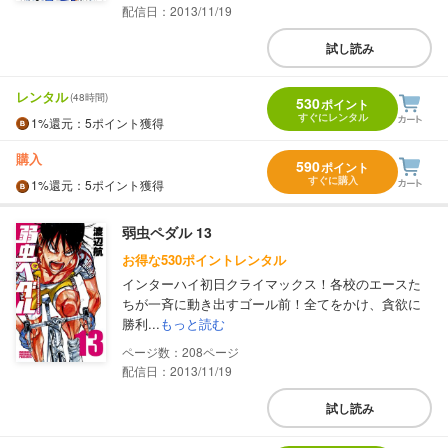
配信日：2013/11/19
試し読み
レンタル
(48時間)
530
ポイント
すぐにレンタル
1%
還元
：5ポイント獲得
購入
590
ポイント
すぐに購入
1%
還元
：5ポイント獲得
弱虫ペダル 13
お得な530ポイントレンタル
インターハイ初日クライマックス！各校のエースた
ちが一斉に動き出すゴール前！全てをかけ、貪欲に
勝利...
もっと読む
208
配信日：2013/11/19
試し読み