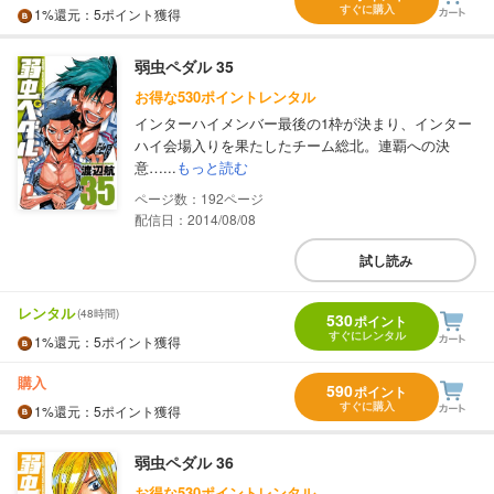
すぐに購入
1%
還元
：5ポイント獲得
弱虫ペダル 35
お得な530ポイントレンタル
インターハイメンバー最後の1枠が決まり、インター
ハイ会場入りを果たしたチーム総北。連覇への決
意…...
もっと読む
192
配信日：2014/08/08
試し読み
レンタル
(48時間)
530
ポイント
すぐにレンタル
1%
還元
：5ポイント獲得
購入
590
ポイント
すぐに購入
1%
還元
：5ポイント獲得
弱虫ペダル 36
お得な530ポイントレンタル