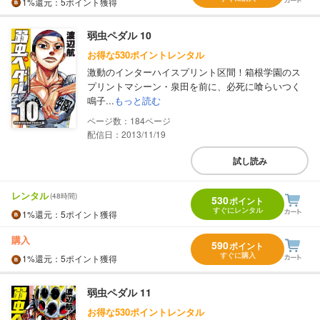
1%
還元
：5ポイント獲得
弱虫ペダル 10
お得な530ポイントレンタル
激動のインターハイスプリント区間！箱根学園のス
プリントマシーン・泉田を前に、必死に喰らいつく
鳴子...
もっと読む
184
配信日：2013/11/19
試し読み
レンタル
(48時間)
530
ポイント
すぐにレンタル
1%
還元
：5ポイント獲得
購入
590
ポイント
すぐに購入
1%
還元
：5ポイント獲得
弱虫ペダル 11
お得な530ポイントレンタル