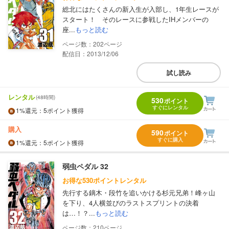
総北にはたくさんの新入生が入部し、1年生レースが
スタート！ そのレースに参戦したIHメンバーの
座...
もっと読む
202
配信日：2013/12/06
試し読み
レンタル
(48時間)
530
ポイント
すぐにレンタル
1%
還元
：5ポイント獲得
購入
590
ポイント
すぐに購入
1%
還元
：5ポイント獲得
弱虫ペダル 32
お得な530ポイントレンタル
先行する鏑木・段竹を追いかける杉元兄弟！峰ヶ山
を下り、4人横並びのラストスプリントの決着
は…！？...
もっと読む
210