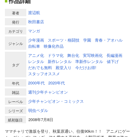
作品詳細
渡辺航
著者
秋田書店
発行
マンガ
カテゴリ
少年漫画
スポーツ・格闘技
学園
青春・アオハル
ジャンル
自転車
映像化作品
アニメ化
ドラマ化
舞台化
実写映画化
長編漫画
レンタル
新作レンタル
準新作レンタル
値下げ
タグ
だれでも無料
殿堂入り
今だけお得!
スタッフオススメ
2000年代
2020年代
年代
週刊少年チャンピオン
雑誌
少年チャンピオン・コミックス
レーベル
弱虫ペダル
シリーズ
2008年7月8日
紙初版日
ママチャリで激坂を登り、秋葉原通い、往復90km！！ アニメにゲー