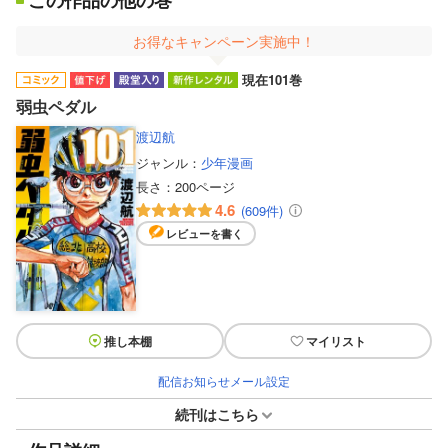
お得なキャンペーン実施中！
現在101巻
弱虫ペダル
渡辺航
ジャンル：
少年漫画
長さ：
200ページ
4.6
(609件)
レビューを書く
推し本棚
マイリスト
配信お知らせメール設定
続刊はこちら