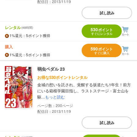
配信日：2013/11/19
試し読み
レンタル
(48時間)
530
ポイント
すぐにレンタル
1%
還元
：5ポイント獲得
購入
590
ポイント
すぐに購入
1%
還元
：5ポイント獲得
弱虫ペダル 23
お得な530ポイントレンタル
金城の想いを託され、覚醒する坂道たち1年生！前方
にいる箱根学園目指し、ラストステージ・富士山を
駆...
もっと読む
200
配信日：2013/11/19
試し読み