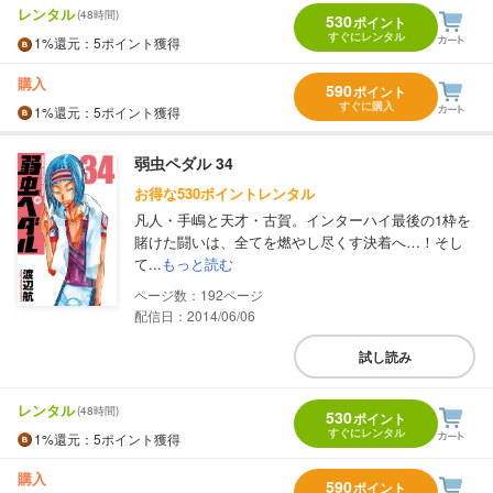
レンタル
(48時間)
530
ポイント
すぐにレンタル
1%
還元
：5ポイント獲得
購入
590
ポイント
すぐに購入
1%
還元
：5ポイント獲得
弱虫ペダル 34
お得な530ポイントレンタル
凡人・手嶋と天才・古賀。インターハイ最後の1枠を
賭けた闘いは、全てを燃やし尽くす決着へ…！そし
て...
もっと読む
192
配信日：2014/06/06
試し読み
レンタル
(48時間)
530
ポイント
すぐにレンタル
1%
還元
：5ポイント獲得
購入
590
ポイント