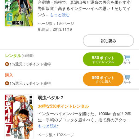
合宿地・箱根で、真波山岳と運命の再会を果たす小
野田坂道！高まるインターハイへの思い！そしてイ
ンタ...
もっと読む
194
配信日：2013/11/19
試し読み
レンタル
(48時間)
530
ポイント
すぐにレンタル
1%
還元
：5ポイント獲得
購入
590
ポイント
すぐに購入
1%
還元
：5ポイント獲得
弱虫ペダル 7
お得な530ポイントレンタル
インターハイメンバーを賭けた、1000km合宿！2年
生・手嶋のブロックを崩すべく、捨て身のアタッ...
もっと読む
192