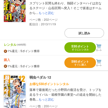
スプリント区間も終わり、熱闘インターハイは次な
るステージ・山岳区間へ突入！そこで坂道はチーム
から...
もっと読む
202
配信日：2013/11/19
試し読み
レンタル
(48時間)
530
ポイント
すぐにレンタル
1%
還元
：5ポイント獲得
購入
590
ポイント
すぐに購入
1%
還元
：5ポイント獲得
弱虫ペダル 12
お得な530ポイントレンタル
落車で最後尾だった小野田の復活を受け、トップを
走るライバル・箱根学園の東堂への追走を開始した
巻島...
もっと読む
200