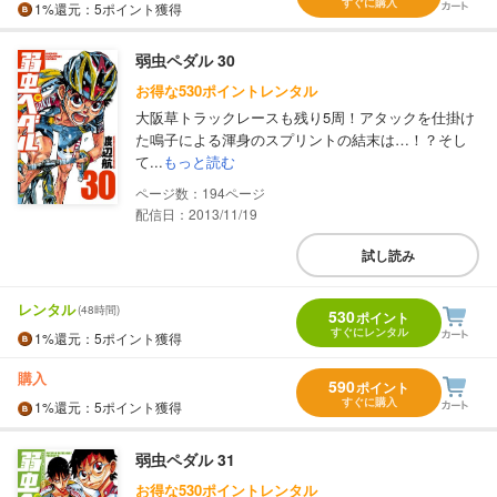
すぐに購入
1%
還元
：5ポイント獲得
弱虫ペダル 30
お得な530ポイントレンタル
大阪草トラックレースも残り5周！アタックを仕掛け
た鳴子による渾身のスプリントの結末は…！？そし
て...
もっと読む
194
配信日：2013/11/19
試し読み
レンタル
(48時間)
530
ポイント
すぐにレンタル
1%
還元
：5ポイント獲得
購入
590
ポイント
すぐに購入
1%
還元
：5ポイント獲得
弱虫ペダル 31
お得な530ポイントレンタル