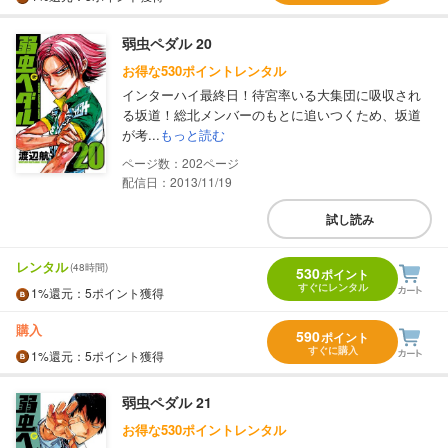
弱虫ペダル 20
お得な530ポイントレンタル
インターハイ最終日！待宮率いる大集団に吸収され
る坂道！総北メンバーのもとに追いつくため、坂道
が考...
もっと読む
202
配信日：2013/11/19
試し読み
レンタル
(48時間)
530
ポイント
すぐにレンタル
1%
還元
：5ポイント獲得
購入
590
ポイント
すぐに購入
1%
還元
：5ポイント獲得
弱虫ペダル 21
お得な530ポイントレンタル