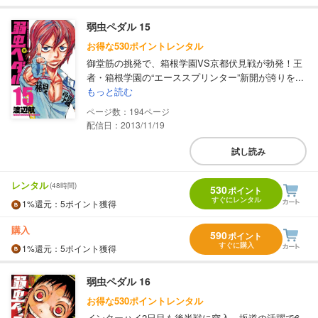
弱虫ペダル 15
お得な530ポイントレンタル
御堂筋の挑発で、箱根学園VS京都伏見戦が勃発！王
者・箱根学園の“エーススプリンター”新開が誇りを...
もっと読む
194
配信日：2013/11/19
試し読み
レンタル
(48時間)
530
ポイント
すぐにレンタル
1%
還元
：5ポイント獲得
購入
590
ポイント
すぐに購入
1%
還元
：5ポイント獲得
弱虫ペダル 16
お得な530ポイントレンタル
インターハイ2日目も後半戦に突入。坂道の活躍で6