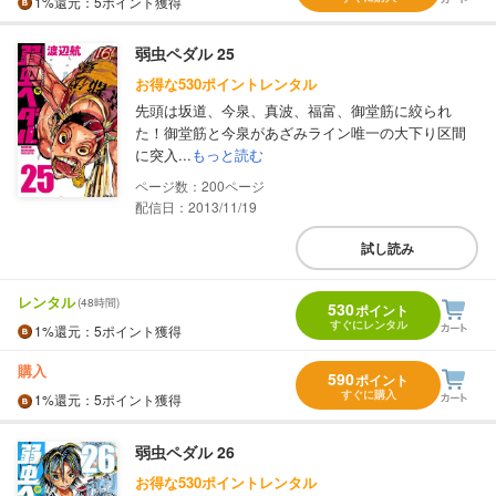
1%
還元
：5ポイント獲得
弱虫ペダル 25
お得な530ポイントレンタル
先頭は坂道、今泉、真波、福富、御堂筋に絞られ
た！御堂筋と今泉があざみライン唯一の大下り区間
に突入...
もっと読む
200
配信日：2013/11/19
試し読み
レンタル
(48時間)
530
ポイント
すぐにレンタル
1%
還元
：5ポイント獲得
購入
590
ポイント
すぐに購入
1%
還元
：5ポイント獲得
弱虫ペダル 26
お得な530ポイントレンタル