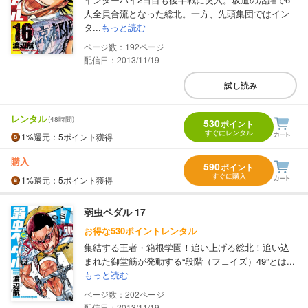
人全員合流となった総北。一方、先頭集団ではイン
タ...
もっと読む
192
配信日：2013/11/19
試し読み
レンタル
(48時間)
530
ポイント
すぐにレンタル
1%
還元
：5ポイント獲得
購入
590
ポイント
すぐに購入
1%
還元
：5ポイント獲得
弱虫ペダル 17
お得な530ポイントレンタル
集結する王者・箱根学園！追い上げる総北！追い込
まれた御堂筋が発動する“段階（フェイズ）49”とは...
もっと読む
202
配信日：2013/11/19