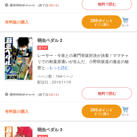
無料で読む
通常590ポイント
（終了日:
08/19
）
295
ポイント
有料版の購入
すぐに購入
弱虫ペダル 2
レーサー・今泉との裏門登坂対決が決着！ママチャ
リでの秋葉原通いが生んだ、小野田坂道の激走の秘
密と...
もっと読む
194
配信日：2013/11/19
無料で読む
通常590ポイント
（終了日:
08/19
）
295
ポイント
有料版の購入
すぐに購入
弱虫ペダル 3