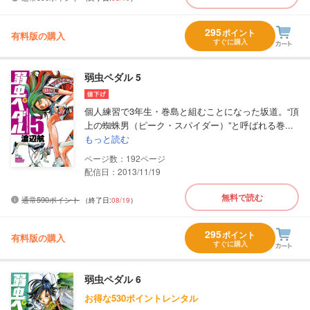
295
ポイント
有料版の購入
すぐに購入
弱虫ペダル 5
個人練習で3年生・巻島と組むことになった坂道。“頂
上の蜘蛛男（ピーク・スパイダー）”と呼ばれる巻...
もっと読む
192
配信日：2013/11/19
無料で読む
通常590ポイント
（終了日:
08/19
）
295
ポイント
有料版の購入
すぐに購入
弱虫ペダル 6
お得な530ポイントレンタル