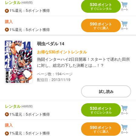
レンタル
(48時間)
530
ポイント
すぐにレンタル
1%
還元
：5ポイント獲得
購入
590
ポイント
すぐに購入
1%
還元
：5ポイント獲得
弱虫ペダル 14
お得な530ポイントレンタル
熱闘インターハイ2日目開幕！スタートで遅れた田所
に対し、総北の下した決断とは…！？
194
配信日：2013/11/19
試し読み
レンタル
(48時間)
530
ポイント
すぐにレンタル
1%
還元
：5ポイント獲得
購入
590
ポイント
すぐに購入
1%
還元
：5ポイント獲得