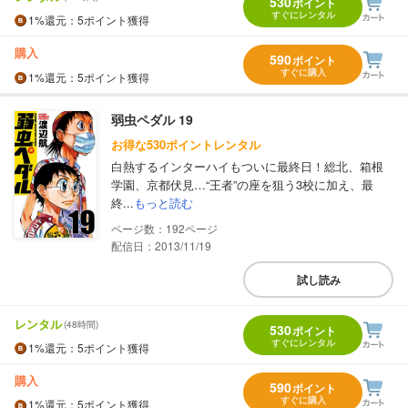
530
ポイント
すぐにレンタル
1%
還元
：5ポイント獲得
購入
590
ポイント
すぐに購入
1%
還元
：5ポイント獲得
弱虫ペダル 19
お得な530ポイントレンタル
白熱するインターハイもついに最終日！総北、箱根
学園、京都伏見…“王者”の座を狙う3校に加え、最
終...
もっと読む
192
配信日：2013/11/19
試し読み
レンタル
(48時間)
530
ポイント
すぐにレンタル
1%
還元
：5ポイント獲得
購入
590
ポイント
すぐに購入
1%
還元
：5ポイント獲得