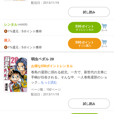
配信日：2013/11/19
試し読み
レンタル
(48時間)
530
ポイント
すぐにレンタル
1%
還元
：5ポイント獲得
購入
590
ポイント
すぐに購入
1%
還元
：5ポイント獲得
弱虫ペダル 28
お得な530ポイントレンタル
巻島の退部に揺れる総北。一方で、新世代の主将に
手嶋が任命される。そんな中、一人巻島退部のショ
ック...
もっと読む
192
配信日：2013/11/19
試し読み