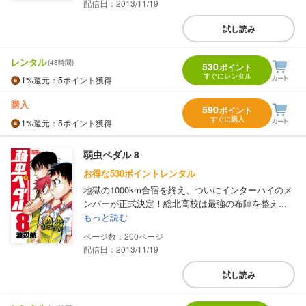
配信日：2013/11/19
試し読み
レンタル
(48時間)
530
ポイント
すぐにレンタル
1%
還元
：5ポイント獲得
購入
590
ポイント
すぐに購入
1%
還元
：5ポイント獲得
弱虫ペダル 8
お得な530ポイントレンタル
地獄の1000km合宿を終え、ついにインターハイのメ
ンバーが正式決定！総北高校は最強の布陣を整え...
もっと読む
200
配信日：2013/11/19
試し読み