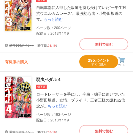
自転車部に入部した坂道を待ち受けていた“一年生対
抗ウエルカムレース”。最強初心者・小野田坂道の
マ...
もっと読む
200
配信日：2013/11/19
無料で読む
通常590ポイント
（終了日:
08/19
）
295
ポイント
有料版の購入
すぐに購入
弱虫ペダル 4
ロードレーサーを手にし、今泉・鳴子に追いついた
小野田坂道。友情、プライド、三者三様の譲れぬ信
念が...
もっと読む
192
配信日：2013/11/19
無料で読む
通常590ポイント
（終了日:
08/19
）