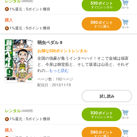
レンタル
(48時間)
530
ポイント
すぐにレンタル
1%
還元
：5ポイント獲得
購入
590
ポイント
すぐに購入
1%
還元
：5ポイント獲得
弱虫ペダル 9
お得な530ポイントレンタル
全国の強豪が集うインターハイ！そこで金城は福富
と、今泉は御堂筋と、そして坂道は山岳と、それぞ
れの...
もっと読む
192
配信日：2013/11/19
試し読み
レンタル
(48時間)
530
ポイント
すぐにレンタル
1%
還元
：5ポイント獲得
購入
590
ポイント
すぐに購入