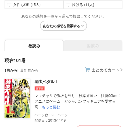
女性もOK (15人)
泣ける (11人)
あなたの感想を一覧から選んで投票してください。
あなたの感想を投票する
話読み
巻読み
現在101巻
まとめてカート
1巻から
最新巻から
弱虫ペダル 1
ママチャリで激坂を登り、秋葉原通い、往復90km！
アニメにゲーム、ガシャポンフィギュアを愛する
高...
もっと読む
200
配信日：2013/11/19