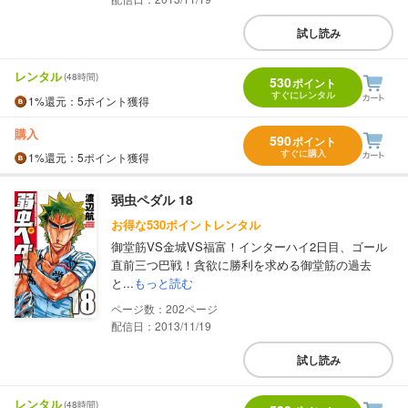
試し読み
レンタル
(48時間)
530
ポイント
すぐにレンタル
1%
還元
：5ポイント獲得
購入
590
ポイント
すぐに購入
1%
還元
：5ポイント獲得
弱虫ペダル 18
お得な530ポイントレンタル
御堂筋VS金城VS福富！インターハイ2日目、ゴール
直前三つ巴戦！貪欲に勝利を求める御堂筋の過去
と...
もっと読む
202
配信日：2013/11/19
試し読み
レンタル
(48時間)