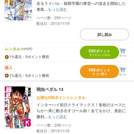
走るライバル・箱根学園の東堂への追走を開始した
巻島...
もっと読む
200
配信日：2013/11/19
試し読み
レンタル
(48時間)
530
ポイント
すぐにレンタル
1%
還元
：5ポイント獲得
購入
590
ポイント
すぐに購入
1%
還元
：5ポイント獲得
弱虫ペダル 13
お得な530ポイントレンタル
インターハイ初日クライマックス！各校のエースた
ちが一斉に動き出すゴール前！全てをかけ、貪欲に
勝利...
もっと読む
208
配信日：2013/11/19