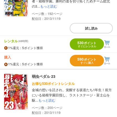
者・箱根学園。勝利の道を切り拓くためチーム総北
の3...
もっと読む
192
配信日：2013/11/19
試し読み
レンタル
(48時間)
530
ポイント
すぐにレンタル
1%
還元
：5ポイント獲得
購入
590
ポイント
すぐに購入
1%
還元
：5ポイント獲得
弱虫ペダル 23
お得な530ポイントレンタル
金城の想いを託され、覚醒する坂道たち1年生！前方
にいる箱根学園目指し、ラストステージ・富士山を
駆...
もっと読む
200
配信日：2013/11/19