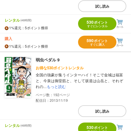
試し読み
レンタル
(48時間)
530
ポイント
すぐにレンタル
1%
還元
：5ポイント獲得
購入
590
ポイント
すぐに購入
1%
還元
：5ポイント獲得
弱虫ペダル 9
お得な530ポイントレンタル
全国の強豪が集うインターハイ！そこで金城は福富
と、今泉は御堂筋と、そして坂道は山岳と、それぞ
れの...
もっと読む
192
配信日：2013/11/19
試し読み
レンタル
(48時間)
530
ポイント