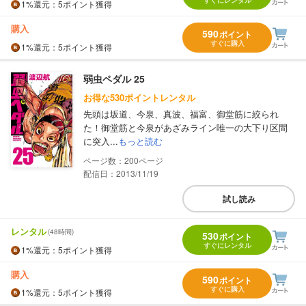
1%
還元
：5ポイント獲得
購入
590
ポイント
すぐに購入
1%
還元
：5ポイント獲得
弱虫ペダル 25
お得な530ポイントレンタル
先頭は坂道、今泉、真波、福富、御堂筋に絞られ
た！御堂筋と今泉があざみライン唯一の大下り区間
に突入...
もっと読む
200
配信日：2013/11/19
試し読み
レンタル
(48時間)
530
ポイント
すぐにレンタル
1%
還元
：5ポイント獲得
購入
590
ポイント
すぐに購入
1%
還元
：5ポイント獲得