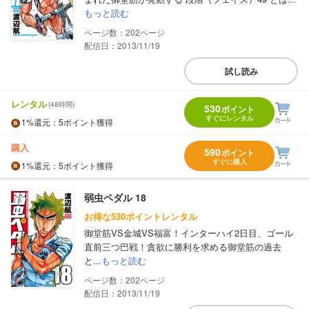
もっと読む
202
配信日：2013/11/19
試し読み
レンタル
(48時間)
530
ポイント
すぐにレンタル
1%
還元
：5ポイント獲得
購入
590
ポイント
すぐに購入
1%
還元
：5ポイント獲得
弱虫ペダル 18
お得な530ポイントレンタル
御堂筋VS金城VS福富！インターハイ2日目、ゴール
直前三つ巴戦！貪欲に勝利を求める御堂筋の過去
と...
もっと読む
202
配信日：2013/11/19