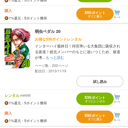
購入
590
ポイント
すぐに購入
1%
還元
：5ポイント獲得
弱虫ペダル 20
お得な530ポイントレンタル
インターハイ最終日！待宮率いる大集団に吸収され
る坂道！総北メンバーのもとに追いつくため、坂道
が考...
もっと読む
202
配信日：2013/11/19
試し読み
レンタル
(48時間)
530
ポイント
すぐにレンタル
1%
還元
：5ポイント獲得
購入
590
ポイント
すぐに購入
1%
還元
：5ポイント獲得