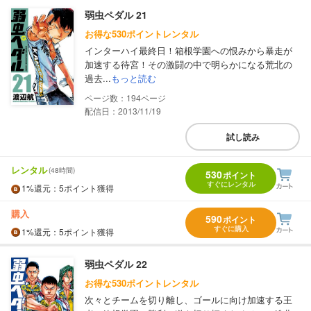
弱虫ペダル 21
お得な530ポイントレンタル
インターハイ最終日！箱根学園への恨みから暴走が
加速する待宮！その激闘の中で明らかになる荒北の
過去...
もっと読む
194
配信日：2013/11/19
試し読み
レンタル
(48時間)
530
ポイント
すぐにレンタル
1%
還元
：5ポイント獲得
購入
590
ポイント
すぐに購入
1%
還元
：5ポイント獲得
弱虫ペダル 22
お得な530ポイントレンタル
次々とチームを切り離し、ゴールに向け加速する王