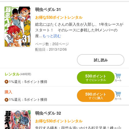
弱虫ペダル 31
お得な530ポイントレンタル
総北にはたくさんの新入生が入部し、1年生レースが
スタート！ そのレースに参戦したIHメンバーの
座...
もっと読む
202
配信日：2013/12/06
試し読み
レンタル
(48時間)
530
ポイント
すぐにレンタル
1%
還元
：5ポイント獲得
購入
590
ポイント
すぐに購入
1%
還元
：5ポイント獲得
弱虫ペダル 32
お得な530ポイントレンタル
先行する鏑木・段竹を追いかける杉元兄弟！峰ヶ山