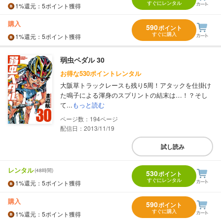
すぐにレンタル
1%
還元
：5ポイント獲得
購入
590
ポイント
すぐに購入
1%
還元
：5ポイント獲得
弱虫ペダル 30
お得な530ポイントレンタル
大阪草トラックレースも残り5周！アタックを仕掛け
た鳴子による渾身のスプリントの結末は…！？そし
て...
もっと読む
194
配信日：2013/11/19
試し読み
レンタル
(48時間)
530
ポイント
すぐにレンタル
1%
還元
：5ポイント獲得
購入
590
ポイント
すぐに購入
1%
還元
：5ポイント獲得