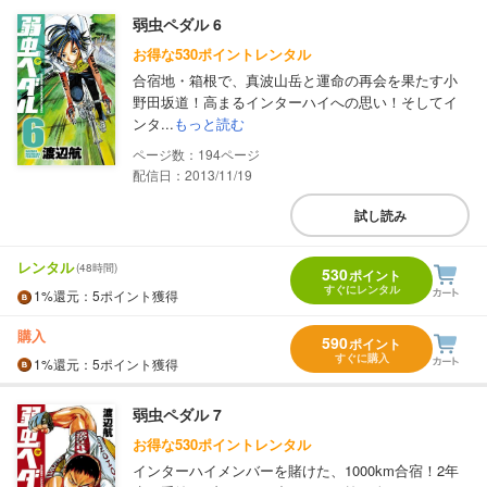
弱虫ペダル 6
お得な530ポイントレンタル
合宿地・箱根で、真波山岳と運命の再会を果たす小
野田坂道！高まるインターハイへの思い！そしてイ
ンタ...
もっと読む
194
配信日：2013/11/19
試し読み
レンタル
(48時間)
530
ポイント
すぐにレンタル
1%
還元
：5ポイント獲得
購入
590
ポイント
すぐに購入
1%
還元
：5ポイント獲得
弱虫ペダル 7
お得な530ポイントレンタル
インターハイメンバーを賭けた、1000km合宿！2年