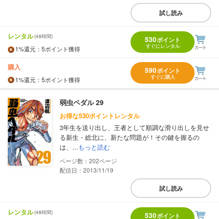
試し読み
レンタル
(48時間)
530
ポイント
すぐにレンタル
1%
還元
：5ポイント獲得
購入
590
ポイント
すぐに購入
1%
還元
：5ポイント獲得
弱虫ペダル 29
お得な530ポイントレンタル
3年生を送り出し、王者として順調な滑り出しを見せ
る新生・総北に、新たな問題が！その鍵を握るの
は、...
もっと読む
202
配信日：2013/11/19
試し読み
レンタル
(48時間)
530
ポイント