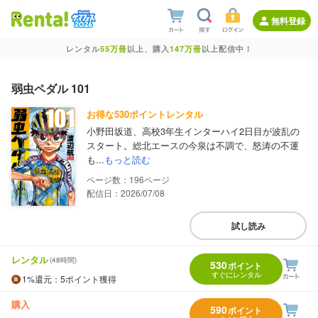
無料登録
レンタル
55万冊
以上、購入
147万冊
以上配信中！
弱虫ペダル 101
お得な530ポイントレンタル
小野田坂道、高校3年生インターハイ2日目が波乱の
スタート。総北エースの今泉は不調で、怒涛の不運
も...
もっと読む
196
配信日：2026/07/08
試し読み
レンタル
(48時間)
530
ポイント
すぐにレンタル
1%
還元
：5ポイント獲得
購入
590
ポイント