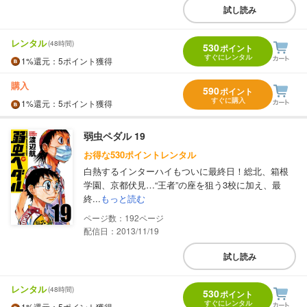
試し読み
レンタル
(48時間)
530
ポイント
すぐにレンタル
1%
還元
：5ポイント獲得
購入
590
ポイント
すぐに購入
1%
還元
：5ポイント獲得
弱虫ペダル 19
お得な530ポイントレンタル
白熱するインターハイもついに最終日！総北、箱根
学園、京都伏見…“王者”の座を狙う3校に加え、最
終...
もっと読む
192
配信日：2013/11/19
試し読み
レンタル
(48時間)
530
ポイント
すぐにレンタル
1%
還元
：5ポイント獲得