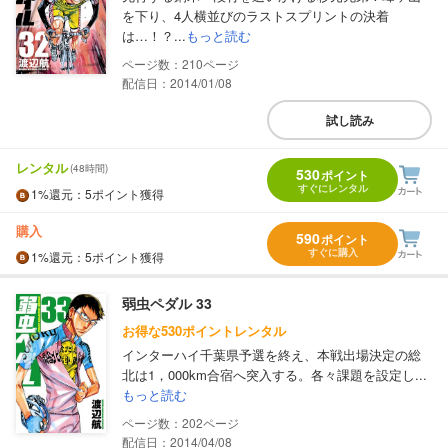
を下り、4人横並びのラストスプリントの決着
は…！？...
もっと読む
210
配信日：2014/01/08
試し読み
レンタル
(48時間)
530
ポイント
すぐにレンタル
1%
還元
：5ポイント獲得
購入
590
ポイント
すぐに購入
1%
還元
：5ポイント獲得
弱虫ペダル 33
お得な530ポイントレンタル
インターハイ千葉県予選を終え、本戦出場決定の総
北は1，000km合宿へ突入する。各々課題を設定し...
もっと読む
202
配信日：2014/04/08