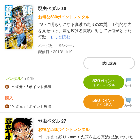
弱虫ペダル 26
お得な530ポイントレンタル
ついに明らかになる真波の走りの本質。圧倒的な力
を見せつけ、差を広げる真波に対して坂道がとった
行動...
もっと読む
192
配信日：2013/11/19
試し読み
レンタル
(48時間)
530
ポイント
すぐにレンタル
1%
還元
：5ポイント獲得
購入
590
ポイント
すぐに購入
1%
還元
：5ポイント獲得
弱虫ペダル 27
お得な530ポイントレンタル
ゴールまで残り500m！先頭を走る真波に追いついた