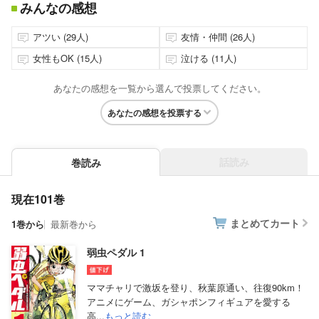
みんなの感想
アツい (29人)
友情・仲間 (26人)
女性もOK (15人)
泣ける (11人)
あなたの感想を一覧から選んで投票してください。
あなたの感想を投票する
話読み
巻読み
現在101巻
まとめてカート
1巻から
最新巻から
弱虫ペダル 1
ママチャリで激坂を登り、秋葉原通い、往復90km！
アニメにゲーム、ガシャポンフィギュアを愛する
高...
もっと読む