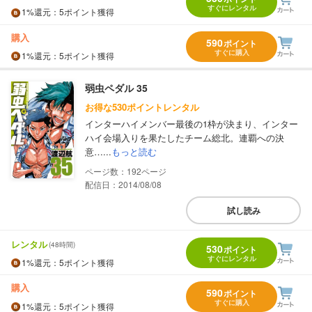
すぐにレンタル
1%
還元
：5ポイント獲得
購入
590
ポイント
すぐに購入
1%
還元
：5ポイント獲得
弱虫ペダル 35
お得な530ポイントレンタル
インターハイメンバー最後の1枠が決まり、インター
ハイ会場入りを果たしたチーム総北。連覇への決
意…...
もっと読む
192
配信日：2014/08/08
試し読み
レンタル
(48時間)
530
ポイント
すぐにレンタル
1%
還元
：5ポイント獲得
購入
590
ポイント
すぐに購入
1%
還元
：5ポイント獲得