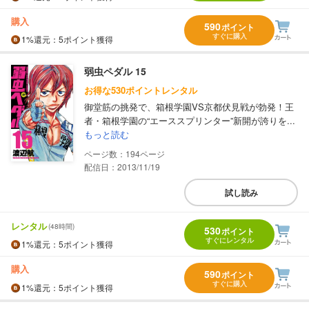
購入
590
ポイント
すぐに購入
1%
還元
：5ポイント獲得
弱虫ペダル 15
お得な530ポイントレンタル
御堂筋の挑発で、箱根学園VS京都伏見戦が勃発！王
者・箱根学園の“エーススプリンター”新開が誇りを...
もっと読む
194
配信日：2013/11/19
試し読み
レンタル
(48時間)
530
ポイント
すぐにレンタル
1%
還元
：5ポイント獲得
購入
590
ポイント
すぐに購入
1%
還元
：5ポイント獲得