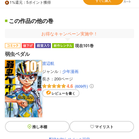
すぐに購入
1%
還元
：5ポイント獲得
この作品の他の巻
お得なキャンペーン実施中！
現在101巻
弱虫ペダル
渡辺航
ジャンル：
少年漫画
長さ：
200ページ
4.6
(609件)
レビューを書く
推し本棚
マイリスト
配信お知らせメール設定