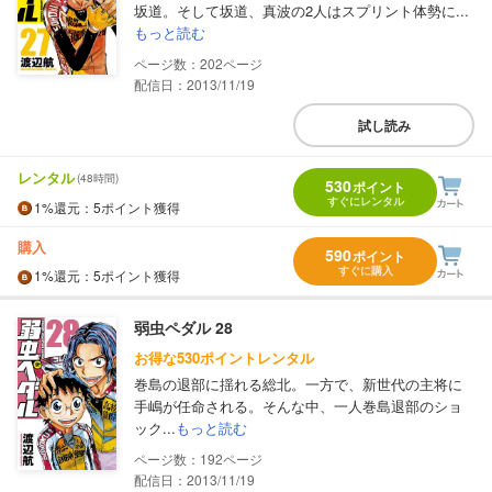
坂道。そして坂道、真波の2人はスプリント体勢に...
もっと読む
202
配信日：2013/11/19
試し読み
レンタル
(48時間)
530
ポイント
すぐにレンタル
1%
還元
：5ポイント獲得
購入
590
ポイント
すぐに購入
1%
還元
：5ポイント獲得
弱虫ペダル 28
お得な530ポイントレンタル
巻島の退部に揺れる総北。一方で、新世代の主将に
手嶋が任命される。そんな中、一人巻島退部のショ
ック...
もっと読む
192
配信日：2013/11/19