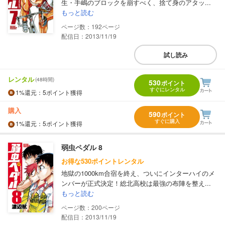
生・手嶋のブロックを崩すべく、捨て身のアタッ...
もっと読む
192
配信日：2013/11/19
試し読み
レンタル
(48時間)
530
ポイント
すぐにレンタル
1%
還元
：5ポイント獲得
購入
590
ポイント
すぐに購入
1%
還元
：5ポイント獲得
弱虫ペダル 8
お得な530ポイントレンタル
地獄の1000km合宿を終え、ついにインターハイのメ
ンバーが正式決定！総北高校は最強の布陣を整え...
もっと読む
200
配信日：2013/11/19