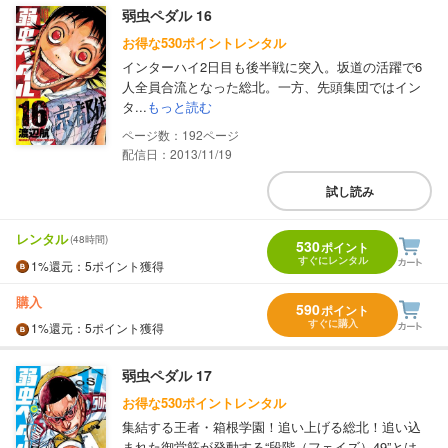
弱虫ペダル 16
お得な530ポイントレンタル
インターハイ2日目も後半戦に突入。坂道の活躍で6
人全員合流となった総北。一方、先頭集団ではイン
タ...
もっと読む
192
配信日：2013/11/19
試し読み
レンタル
(48時間)
530
ポイント
すぐにレンタル
1%
還元
：5ポイント獲得
購入
590
ポイント
すぐに購入
1%
還元
：5ポイント獲得
弱虫ペダル 17
お得な530ポイントレンタル
集結する王者・箱根学園！追い上げる総北！追い込
まれた御堂筋が発動する“段階（フェイズ）49”とは...