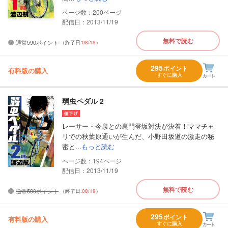
200
配信日：2013/11/19
無料で読む
通常590ポイント
（終了日:
08/19
）
295
ポイント
有料版の購入
すぐに購入
弱虫ペダル 2
レーサー・今泉との裏門登坂対決が決着！ママチャ
リでの秋葉原通いが生んだ、小野田坂道の激走の秘
密と...
もっと読む
194
配信日：2013/11/19
無料で読む
通常590ポイント
（終了日:
08/19
）
295
ポイント
有料版の購入
すぐに購入