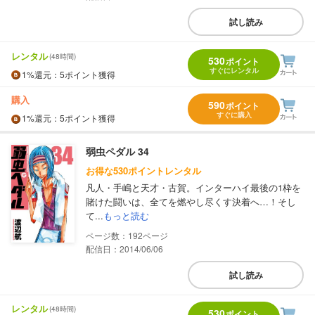
試し読み
レンタル
(48時間)
530
ポイント
すぐにレンタル
1%
還元
：5ポイント獲得
購入
590
ポイント
すぐに購入
1%
還元
：5ポイント獲得
弱虫ペダル 34
お得な530ポイントレンタル
凡人・手嶋と天才・古賀。インターハイ最後の1枠を
賭けた闘いは、全てを燃やし尽くす決着へ…！そし
て...
もっと読む
192
配信日：2014/06/06
試し読み
レンタル
(48時間)
530
ポイント