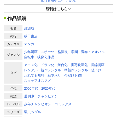
続刊はこちら
作品詳細
渡辺航
著者
秋田書店
発行
マンガ
カテゴリ
少年漫画
スポーツ・格闘技
学園
青春・アオハル
ジャンル
自転車
映像化作品
アニメ化
ドラマ化
舞台化
実写映画化
長編漫画
レンタル
新作レンタル
準新作レンタル
値下げ
タグ
だれでも無料
殿堂入り
今だけお得!
スタッフオススメ
2000年代
2020年代
年代
週刊少年チャンピオン
雑誌
少年チャンピオン・コミックス
レーベル
弱虫ペダル
シリーズ