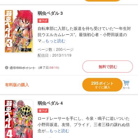
弱虫ペダル 3
自転車部に入部した坂道を待ち受けていた“一年生対
抗ウエルカムレース”。最強初心者・小野田坂道の
マ...
もっと読む
200
配信日：2013/11/19
無料で読む
通常590ポイント
（終了日:
08/19
）
295
ポイント
有料版の購入
すぐに購入
弱虫ペダル 4
ロードレーサーを手にし、今泉・鳴子に追いついた
小野田坂道。友情、プライド、三者三様の譲れぬ信
念が...
もっと読む