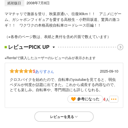
2008年7月8日
紙初版日
ママチャリで激坂を登り、秋葉原通い、往復90km！！ アニメにゲー
ム、ガシャポンフィギュアを愛する高校生・小野田坂道、驚異の激コ
ギ！！ ワクワクの本格高校自転車ロードレース巨編！！
（※各巻のページ数は、表紙と奥付を含め片面で数えています）
レビューPICK UP
※Renta!で購入したユーザーのレビューのみが表示されます
5
ありす
2025-09-10
さん
クロスバイクを始めたので、自転車のyoutubeを見てると、弱虫
ペダルが何度か話題に出てきた。これから成長する内容なので、
とても楽しみ。自転車や、専門用語にも詳しくなれる。
4
参考になった
人
レビューを見る