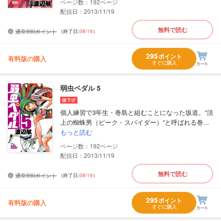
192
配信日：2013/11/19
無料で読む
通常590ポイント
（終了日:
08/19
）
295
ポイント
有料版の購入
すぐに購入
弱虫ペダル 5
個人練習で3年生・巻島と組むことになった坂道。“頂
上の蜘蛛男（ピーク・スパイダー）”と呼ばれる巻...
もっと読む
192
配信日：2013/11/19
無料で読む
通常590ポイント
（終了日:
08/19
）
295
ポイント
有料版の購入
すぐに購入