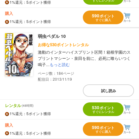
すぐにレンタル
1%
還元
：5ポイント獲得
購入
590
ポイント
すぐに購入
1%
還元
：5ポイント獲得
弱虫ペダル 10
お得な530ポイントレンタル
激動のインターハイスプリント区間！箱根学園のス
プリントマシーン・泉田を前に、必死に喰らいつく
鳴子...
もっと読む
184
配信日：2013/11/19
試し読み
レンタル
(48時間)
530
ポイント
すぐにレンタル
1%
還元
：5ポイント獲得
購入
590
ポイント
すぐに購入
1%
還元
：5ポイント獲得