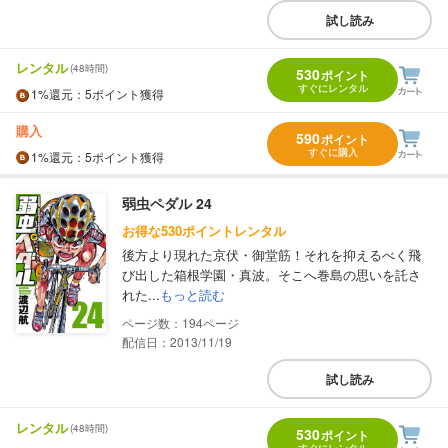
試し読み
レンタル
(48時間)
530
ポイント
すぐにレンタル
1%
還元
：5ポイント獲得
購入
590
ポイント
すぐに購入
1%
還元
：5ポイント獲得
弱虫ペダル 24
お得な530ポイントレンタル
後方より現れた京伏・御堂筋！それを抑えるべく飛
び出した箱根学園・真波。そこへ巻島の思いを託さ
れた...
もっと読む
194
配信日：2013/11/19
試し読み
レンタル
(48時間)
530
ポイント
すぐにレンタル