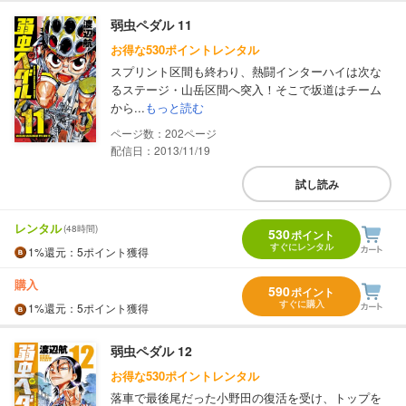
弱虫ペダル 11
お得な530ポイントレンタル
スプリント区間も終わり、熱闘インターハイは次な
るステージ・山岳区間へ突入！そこで坂道はチーム
から...
もっと読む
202
配信日：2013/11/19
試し読み
レンタル
(48時間)
530
ポイント
すぐにレンタル
1%
還元
：5ポイント獲得
購入
590
ポイント
すぐに購入
1%
還元
：5ポイント獲得
弱虫ペダル 12
お得な530ポイントレンタル
落車で最後尾だった小野田の復活を受け、トップを