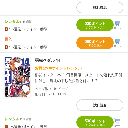
試し読み
レンタル
(48時間)
530
ポイント
すぐにレンタル
1%
還元
：5ポイント獲得
購入
590
ポイント
すぐに購入
1%
還元
：5ポイント獲得
弱虫ペダル 14
お得な530ポイントレンタル
熱闘インターハイ2日目開幕！スタートで遅れた田所
に対し、総北の下した決断とは…！？
194
配信日：2013/11/19
試し読み
レンタル
(48時間)
530
ポイント
すぐにレンタル
1%
還元
：5ポイント獲得