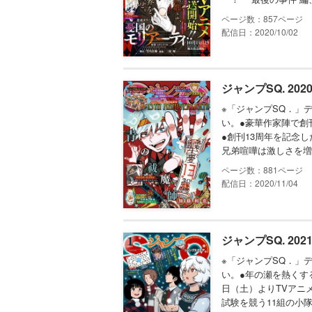
857
配信日：2020/10/02
ジャンプSQ. 202
※「ジャンプSQ．」
い。●豪華作家陣で創
●創刊13周年を記念
兄弟喧嘩は激しさを増
881
配信日：2020/11/04
ジャンプSQ. 202
※「ジャンプSQ．」
い。●年の瀬を熱くする
日（土）よりTVアニ
試験を競う11組の小隊