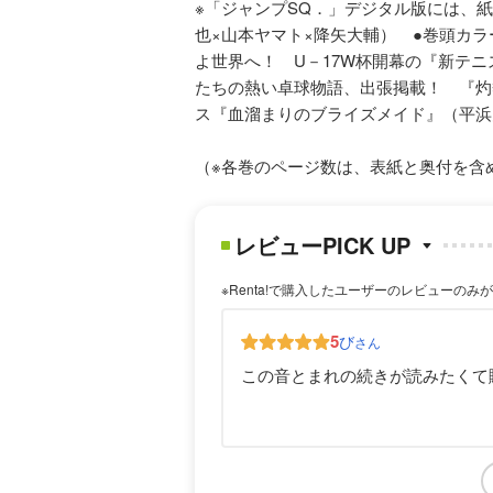
※「ジャンプSQ．」デジタル版には、
也×山本ヤマト×降矢大輔） ●巻頭カ
よ世界へ！ U－17W杯開幕の『新テ
たちの熱い卓球物語、出張掲載！ 『灼熱
ス『血溜まりのブライズメイド』（平浜
（※各巻のページ数は、表紙と奥付を含
レビューPICK UP
※Renta!で購入したユーザーのレビューのみ
5
び
さん
この音とまれの続きが読みたくて