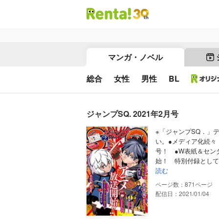
マンガ・ノベル
総合
女性
男性
BL
ジャンプSQ. 2021年2月号
※「ジャンプSQ．」
い。●メディア化続々
号！ ●W表紙＆セン
始！ 特別付録として
読む
871
配信日：2021/01/04