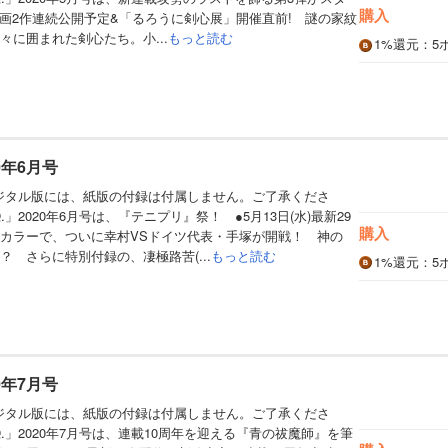
購入
映画2作連続公開予定&「るろうに剣心展」開催直前! 謎の家紋
々に囲まれた剣心たち。小...
もっと読む
1%
還元
：5
0年6月号
デジタル版には、紙版の付録は付属しません。ご了承くださ
」2020年6月号は、『テニプリ』祭！ ●5月13日(水)最新29
購入
カラーで、ついに幸村VSドイツ代表・手塚が開戦！ 神の
 さらに特別付録の、凄極路苦(...
もっと読む
1%
還元
：5
0年7月号
デジタル版には、紙版の付録は付属しません。ご了承くださ
.」2020年7月号は、連載10周年を迎える『青の祓魔師』を筆