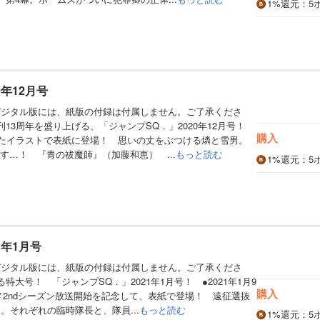
1%
還元
：5
0年12月号
デジタル版には、紙版の付録は付属しません。ご了承くださ
刊13周年を盛り上げる、「ジャンプSQ．」2020年12月号！
購入
したイラストで表紙に登場！ 思いの丈をぶつける燐と雪男。
す…！ 『青の祓魔師』（加藤和恵） ...
もっと読む
1%
還元
：5
1年1月号
デジタル版には、紙版の付録は付属しません。ご了承くださ
特大号！ 「ジャンプSQ．」2021年1月号！ ●2021年1月9
購入
メ2ndシーズン放送開始を記念して、表紙で登場！ 遠征選抜
。それぞれの臨時隊長と、隊員...
もっと読む
1%
還元
：5