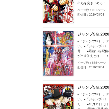
出処を突き止めろ！ 
931
配信日：2020/08/04
ジャンプSQ. 202
※「ジャンプSQ．」
い。●「ジャンプSQ．
号！ ●最新13巻配
が出す答えとは――！
865
配信日：2020/09/04
ジャンプSQ. 202
※「ジャンプSQ．」
い。●「ジャンプSQ
ん！ ●10月11日
ー！ “最後の事件”編