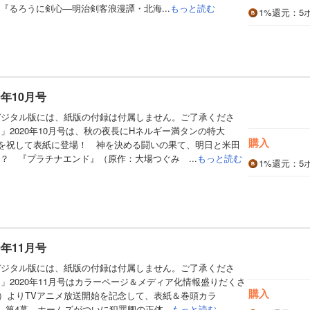
『るろうに剣心―明治剣客浪漫譚・北海...
もっと読む
1%
還元
：5
0年10月号
デジタル版には、紙版の付録は付属しません。ご了承くださ
」2020年10月号は、秋の夜長にHネルギー満タンの特大
購入
信を祝して表紙に登場！ 神を決める闘いの果て、明日と米田
？ 『プラチナエンド』（原作：大場つぐみ ...
もっと読む
1%
還元
：5
0年11月号
デジタル版には、紙版の付録は付属しません。ご了承くださ
．」2020年11月号はカラーページ＆メディア化情報盛りだくさ
購入
（日）よりTVアニメ放送開始を記念して、表紙＆巻頭カラ
、第4幕。ホームズがついに犯罪卿の正体...
もっと読む