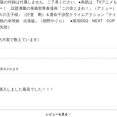
紙版の付録は付属しません。ご了承ください。●表紙は、TVアニメ
ラー！ 話題沸騰の箏曲部青春漫画『この音とまれ！』（アミュー）
ニスの王子様』（許斐 剛）＆運命干渉型クライムアクション『ナ
の卓球娘 出張版』（朝野やぐら） ●第3回SQ．NEXT CUP
矢陸）
め片面で数えています）
が表示されます
購入しました最高でした！！！
レビューを見る