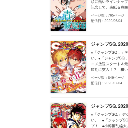
頭に熱いラインナップ
記念して、表紙＆巻頭
765
配信日：2020/06/04
ジャンプSQ. 202
※「ジャンプSQ．」
い。●「ジャンプSQ．
ニメ放送スタート＆最
殖期に突入！？ 狙い
849
配信日：2020/07/04
ジャンプSQ. 202
※「ジャンプSQ.」
い。 ●「ジャンプSQ
プ！ ●小樽擾乱編大