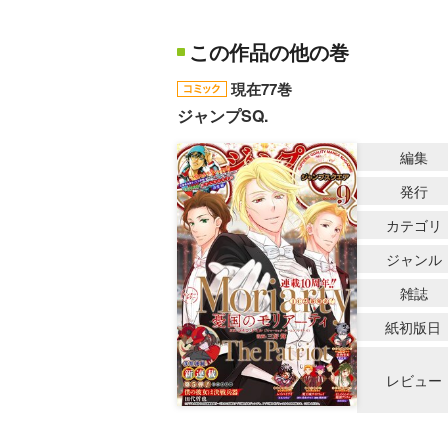
この作品の他の巻
現在77巻
ジャンプSQ.
編集
発行
カテゴリ
ジャンル
雑誌
紙初版日
レビュー