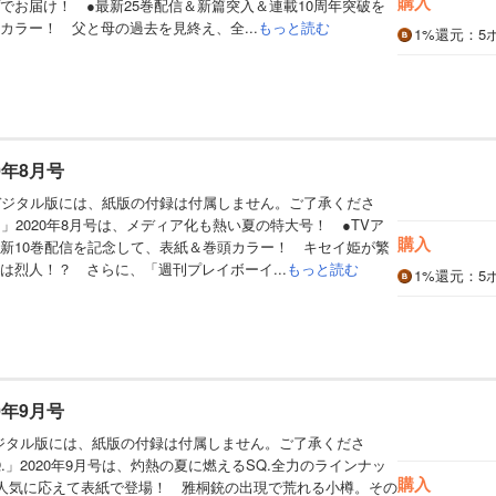
購入
でお届け！ ●最新25巻配信＆新篇突入＆連載10周年突破を
カラー！ 父と母の過去を見終え、全...
もっと読む
1%
還元
：5
0年8月号
デジタル版には、紙版の付録は付属しません。ご了承くださ
」2020年8月号は、メディア化も熱い夏の特大号！ ●TVア
購入
新10巻配信を記念して、表紙＆巻頭カラー！ キセイ姫が繁
は烈人！？ さらに、「週刊プレイボーイ...
もっと読む
1%
還元
：5
0年9月号
デジタル版には、紙版の付録は付属しません。ご了承くださ
.」2020年9月号は、灼熱の夏に燃えるSQ.全力のラインナッ
購入
人気に応えて表紙で登場！ 雅桐銃の出現で荒れる小樽。その