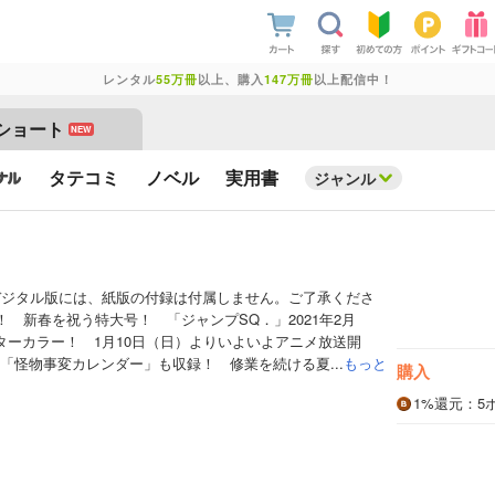
レンタル
55万冊
以上、購入
147万冊
以上配信中！
ショート
NEW
タテコミ
ノベル
実用書
ジャンル
デジタル版には、紙版の付録は付属しません。ご了承くださ
！ 新春を祝う特大号！ 「ジャンプSQ．」2021年2月
ターカラー！ 1月10日（日）よりいよいよアニメ放送開
「怪物事変カレンダー」も収録！ 修業を続ける夏...
もっと
購入
1%
還元
：5