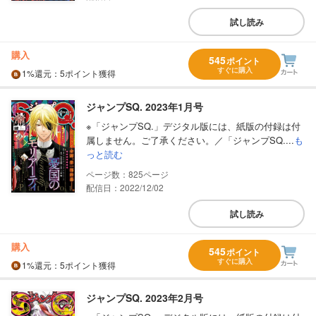
試し読み
購入
545
ポイント
すぐに購入
1%
還元
：5ポイント獲得
ジャンプSQ. 2023年1月号
※「ジャンプSQ.」デジタル版には、紙版の付録は付
属しません。ご了承ください。／「ジャンプSQ....
も
っと読む
825
配信日：2022/12/02
試し読み
購入
545
ポイント
すぐに購入
1%
還元
：5ポイント獲得
ジャンプSQ. 2023年2月号