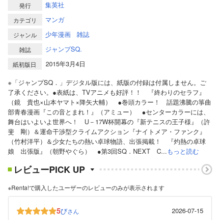
集英社
発行
マンガ
カテゴリ
少年漫画
雑誌
ジャンル
ジャンプSQ.
雑誌
2015年3月4日
紙初版日
※「ジャンプSQ．」デジタル版には、紙版の付録は付属しません。ご
了承ください。●表紙は、TVアニメも好評！！ 『終わりのセラフ』
（鏡 貴也×山本ヤマト×降矢大輔） ●巻頭カラー！ 話題沸騰の箏曲
部青春漫画『この音とまれ！』（アミュー） ●センターカラーには、
舞台はいよいよ世界へ！ U－17W杯開幕の『新テニスの王子様』（許
斐 剛）＆運命干渉型クライムアクション『ナイトメア・ファンク』
（竹村洋平）＆少女たちの熱い卓球物語、出張掲載！ 『灼熱の卓球
娘 出張版』（朝野やぐら） ●第3回SQ．NEXT C...
もっと読む
レビューPICK UP
※Renta!で購入したユーザーのレビューのみが表示されます
5
び
2026-07-15
さん