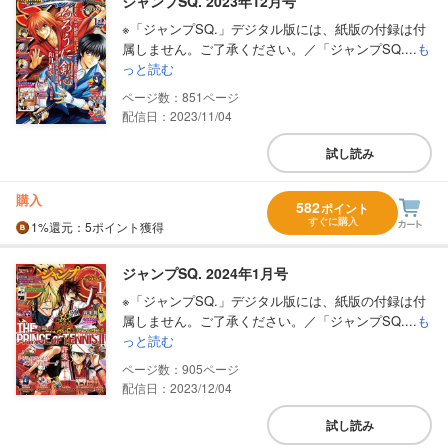
ジャンプSQ. 2023年12月号
※「ジャンプSQ.」デジタル版には、紙版の付録は付
属しません。ご了承ください。／「ジャンプSQ....
も
っと読む
851
配信日：2023/11/04
試し読み
購入
582
ポイント
すぐに購入
1%
還元
：5ポイント獲得
ジャンプSQ. 2024年1月号
※「ジャンプSQ.」デジタル版には、紙版の付録は付
属しません。ご了承ください。／「ジャンプSQ....
も
っと読む
905
配信日：2023/12/04
試し読み