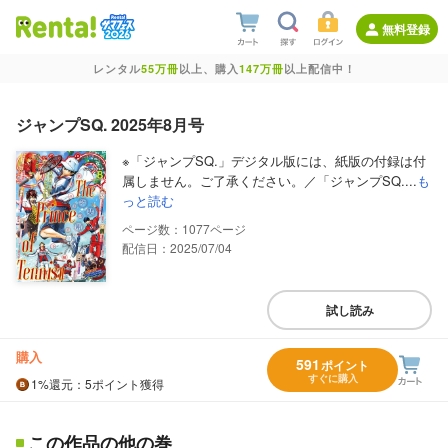
無料登録
レンタル
55万冊
以上、購入
147万冊
以上配信中！
ジャンプSQ. 2025年8月号
※「ジャンプSQ.」デジタル版には、紙版の付録は付
属しません。ご了承ください。／「ジャンプSQ....
も
っと読む
1077
配信日：2025/07/04
試し読み
購入
591
ポイント
すぐに購入
1%
還元
：5ポイント獲得
この作品の他の巻