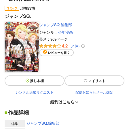
現在77巻
ジャンプSQ.
ジャンプSQ.編集部
ジャンル：
少年漫画
長さ：
909ページ
4.2
(34件)
レビューを書く
推し本棚
マイリスト
レンタル追加リクエスト
配信お知らせメール設定
続刊はこちら
作品詳細
ジャンプSQ.編集部
編集