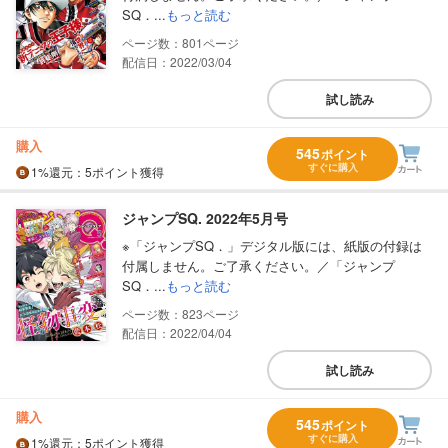
SQ．...
もっと読む
801
配信日：2022/03/04
試し読み
購入
545
ポイント
すぐに購入
1%
還元
：5ポイント獲得
ジャンプSQ. 2022年5月号
※「ジャンプSQ．」デジタル版には、紙版の付録は
付属しません。ご了承ください。／「ジャンプ
SQ．...
もっと読む
823
配信日：2022/04/04
試し読み
購入
545
ポイント
すぐに購入
1%
還元
：5ポイント獲得