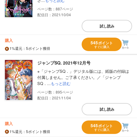
さ...
もっと読む
887
配信日：2021/10/04
試し読み
購入
545
ポイント
すぐに購入
1%
還元
：5ポイント獲得
ジャンプSQ. 2021年12月号
※「ジャンプSQ．」デジタル版には、紙版の付録は
付属しません。ご了承ください。／「ジャンプ
SQ．...
もっと読む
895
配信日：2021/11/04
試し読み
購入
545
ポイント
すぐに購入
1%
還元
：5ポイント獲得