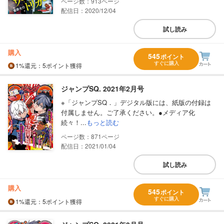
913
配信日：2020/12/04
試し読み
購入
545
ポイント
すぐに購入
1%
還元
：5ポイント獲得
ジャンプSQ. 2021年2月号
※「ジャンプSQ．」デジタル版には、紙版の付録は
付属しません。ご了承ください。●メディア化
続々！...
もっと読む
871
配信日：2021/01/04
試し読み
購入
545
ポイント
すぐに購入
1%
還元
：5ポイント獲得