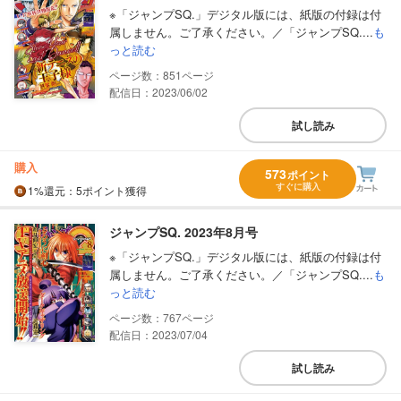
※「ジャンプSQ.」デジタル版には、紙版の付録は付
属しません。ご了承ください。／「ジャンプSQ....
も
っと読む
851
配信日：2023/06/02
試し読み
購入
573
ポイント
すぐに購入
1%
還元
：5ポイント獲得
ジャンプSQ. 2023年8月号
※「ジャンプSQ.」デジタル版には、紙版の付録は付
属しません。ご了承ください。／「ジャンプSQ....
も
っと読む
767
配信日：2023/07/04
試し読み