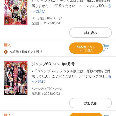
※「ジャンプSQ.」デジタル版には、紙版の付録は付
属しません。ご了承ください。／「ジャンプSQ....
も
っと読む
807
配信日：2023/01/04
試し読み
購入
545
ポイント
すぐに購入
1%
還元
：5ポイント獲得
ジャンプSQ. 2023年3月号
※「ジャンプSQ.」デジタル版には、紙版の付録は付
属しません。ご了承ください。／「ジャンプSQ....
も
っと読む
799
配信日：2023/02/03
試し読み
購入