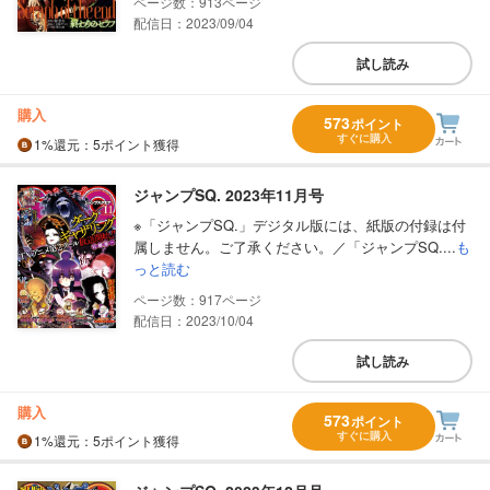
913
配信日：2023/09/04
試し読み
購入
573
ポイント
すぐに購入
1%
還元
：5ポイント獲得
ジャンプSQ. 2023年11月号
※「ジャンプSQ.」デジタル版には、紙版の付録は付
属しません。ご了承ください。／「ジャンプSQ....
も
っと読む
917
配信日：2023/10/04
試し読み
購入
573
ポイント
すぐに購入
1%
還元
：5ポイント獲得