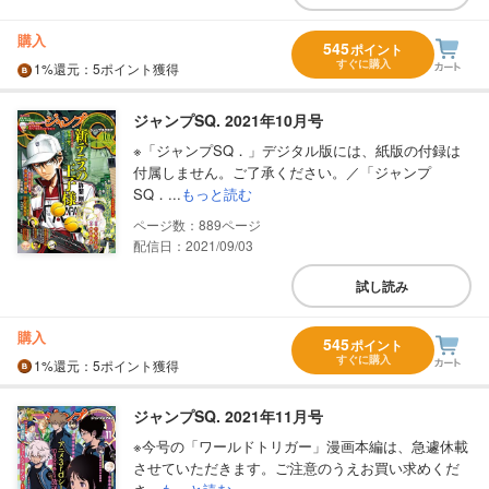
購入
545
ポイント
すぐに購入
1%
還元
：5ポイント獲得
ジャンプSQ. 2021年10月号
※「ジャンプSQ．」デジタル版には、紙版の付録は
付属しません。ご了承ください。／「ジャンプ
SQ．...
もっと読む
889
配信日：2021/09/03
試し読み
購入
545
ポイント
すぐに購入
1%
還元
：5ポイント獲得
ジャンプSQ. 2021年11月号
※今号の「ワールドトリガー」漫画本編は、急遽休載
させていただきます。ご注意のうえお買い求めくだ