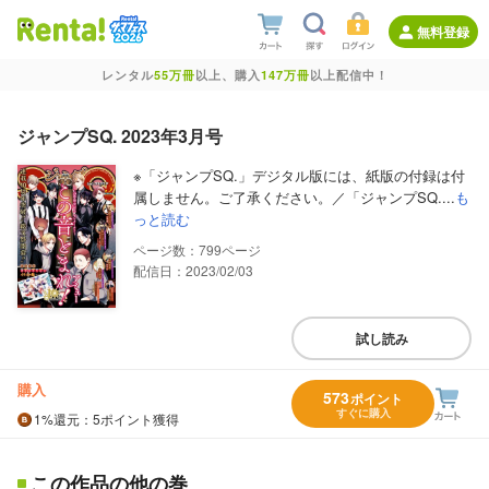
無料登録
レンタル
55万冊
以上、購入
147万冊
以上配信中！
ジャンプSQ. 2023年3月号
※「ジャンプSQ.」デジタル版には、紙版の付録は付
属しません。ご了承ください。／「ジャンプSQ....
も
っと読む
799
配信日：2023/02/03
試し読み
購入
573
ポイント
すぐに購入
1%
還元
：5ポイント獲得
この作品の他の巻