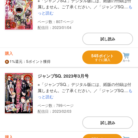
※「ジャンプSQ.」デジタル版には、紙版の付録は付
属しません。ご了承ください。／「ジャンプSQ....
も
っと読む
807
配信日：2023/01/04
試し読み
購入
545
ポイント
すぐに購入
1%
還元
：5ポイント獲得
ジャンプSQ. 2023年3月号
※「ジャンプSQ.」デジタル版には、紙版の付録は付
属しません。ご了承ください。／「ジャンプSQ....
も
っと読む
799
配信日：2023/02/03
試し読み
購入