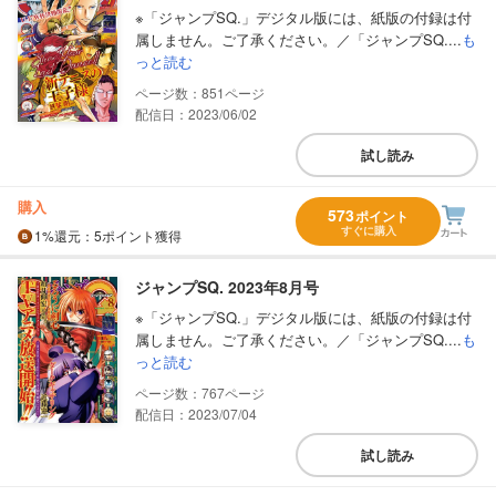
※「ジャンプSQ.」デジタル版には、紙版の付録は付
属しません。ご了承ください。／「ジャンプSQ....
も
っと読む
851
配信日：2023/06/02
試し読み
購入
573
ポイント
すぐに購入
1%
還元
：5ポイント獲得
ジャンプSQ. 2023年8月号
※「ジャンプSQ.」デジタル版には、紙版の付録は付
属しません。ご了承ください。／「ジャンプSQ....
も
っと読む
767
配信日：2023/07/04
試し読み