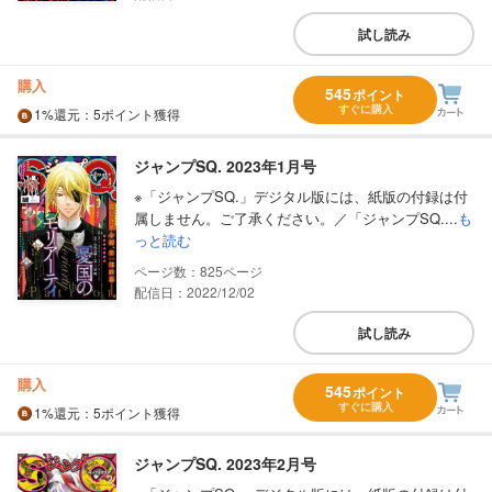
試し読み
購入
545
ポイント
すぐに購入
1%
還元
：5ポイント獲得
ジャンプSQ. 2023年1月号
※「ジャンプSQ.」デジタル版には、紙版の付録は付
属しません。ご了承ください。／「ジャンプSQ....
も
っと読む
825
配信日：2022/12/02
試し読み
購入
545
ポイント
すぐに購入
1%
還元
：5ポイント獲得
ジャンプSQ. 2023年2月号