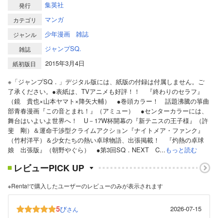
集英社
発行
マンガ
カテゴリ
少年漫画
雑誌
ジャンル
ジャンプSQ.
雑誌
2015年3月4日
紙初版日
※「ジャンプSQ．」デジタル版には、紙版の付録は付属しません。ご
了承ください。●表紙は、TVアニメも好評！！ 『終わりのセラフ』
（鏡 貴也×山本ヤマト×降矢大輔） ●巻頭カラー！ 話題沸騰の箏曲
部青春漫画『この音とまれ！』（アミュー） ●センターカラーには、
舞台はいよいよ世界へ！ U－17W杯開幕の『新テニスの王子様』（許
斐 剛）＆運命干渉型クライムアクション『ナイトメア・ファンク』
（竹村洋平）＆少女たちの熱い卓球物語、出張掲載！ 『灼熱の卓球
娘 出張版』（朝野やぐら） ●第3回SQ．NEXT C...
もっと読む
レビューPICK UP
※Renta!で購入したユーザーのレビューのみが表示されます
5
び
2026-07-15
さん