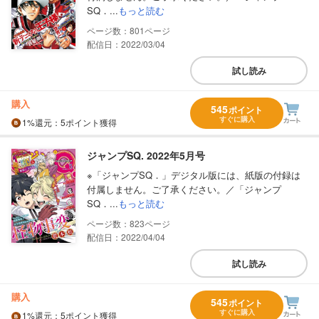
SQ．...
もっと読む
801
配信日：2022/03/04
試し読み
購入
545
ポイント
すぐに購入
1%
還元
：5ポイント獲得
ジャンプSQ. 2022年5月号
※「ジャンプSQ．」デジタル版には、紙版の付録は
付属しません。ご了承ください。／「ジャンプ
SQ．...
もっと読む
823
配信日：2022/04/04
試し読み
購入
545
ポイント
すぐに購入
1%
還元
：5ポイント獲得