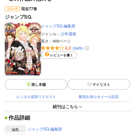
現在77巻
ジャンプSQ.
ジャンプSQ.編集部
ジャンル：
少年漫画
長さ：
909ページ
4.2
(34件)
レビューを書く
推し本棚
マイリスト
レンタル追加リクエスト
配信お知らせメール設定
続刊はこちら
作品詳細
ジャンプSQ.編集部
編集