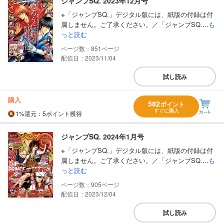
ジャンプSQ. 2023年12月号
※「ジャンプSQ.」デジタル版には、紙版の付録は付
属しません。ご了承ください。／「ジャンプSQ....
も
っと読む
851
配信日：2023/11/04
試し読み
購入
582
ポイント
すぐに購入
1%
還元
：5ポイント獲得
ジャンプSQ. 2024年1月号
※「ジャンプSQ.」デジタル版には、紙版の付録は付
属しません。ご了承ください。／「ジャンプSQ....
も
っと読む
905
配信日：2023/12/04
試し読み