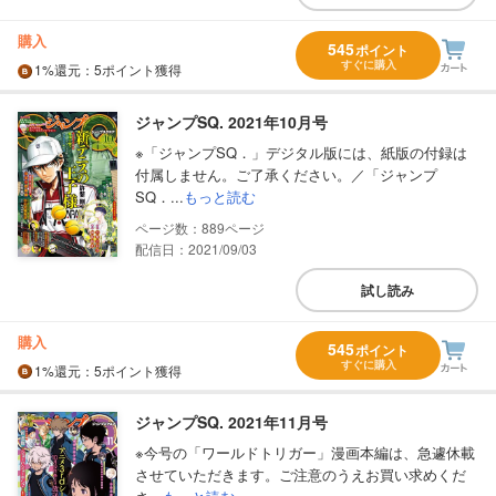
購入
545
ポイント
すぐに購入
1%
還元
：5ポイント獲得
ジャンプSQ. 2021年10月号
※「ジャンプSQ．」デジタル版には、紙版の付録は
付属しません。ご了承ください。／「ジャンプ
SQ．...
もっと読む
889
配信日：2021/09/03
試し読み
購入
545
ポイント
すぐに購入
1%
還元
：5ポイント獲得
ジャンプSQ. 2021年11月号
※今号の「ワールドトリガー」漫画本編は、急遽休載
させていただきます。ご注意のうえお買い求めくだ