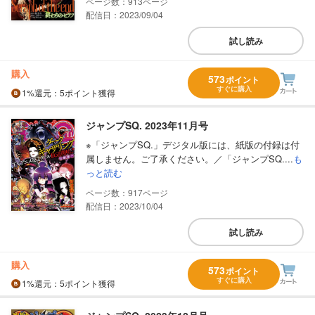
913
配信日：2023/09/04
試し読み
購入
573
ポイント
すぐに購入
1%
還元
：5ポイント獲得
ジャンプSQ. 2023年11月号
※「ジャンプSQ.」デジタル版には、紙版の付録は付
属しません。ご了承ください。／「ジャンプSQ....
も
っと読む
917
配信日：2023/10/04
試し読み
購入
573
ポイント
すぐに購入
1%
還元
：5ポイント獲得