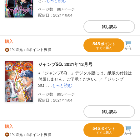
さ...
もっと読む
887
配信日：2021/10/04
試し読み
購入
545
ポイント
すぐに購入
1%
還元
：5ポイント獲得
ジャンプSQ. 2021年12月号
※「ジャンプSQ．」デジタル版には、紙版の付録は
付属しません。ご了承ください。／「ジャンプ
SQ．...
もっと読む
895
配信日：2021/11/04
試し読み
購入
545
ポイント
すぐに購入
1%
還元
：5ポイント獲得