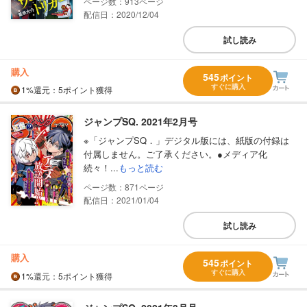
913
配信日：2020/12/04
試し読み
購入
545
ポイント
すぐに購入
1%
還元
：5ポイント獲得
ジャンプSQ. 2021年2月号
※「ジャンプSQ．」デジタル版には、紙版の付録は
付属しません。ご了承ください。●メディア化
続々！...
もっと読む
871
配信日：2021/01/04
試し読み
購入
545
ポイント
すぐに購入
1%
還元
：5ポイント獲得