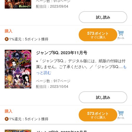
913
配信日：2023/09/04
試し読み
購入
573
ポイント
すぐに購入
1%
還元
：5ポイント獲得
ジャンプSQ. 2023年11月号
※「ジャンプSQ.」デジタル版には、紙版の付録は付
属しません。ご了承ください。／「ジャンプSQ....
も
っと読む
917
配信日：2023/10/04
試し読み
購入
573
ポイント
すぐに購入
1%
還元
：5ポイント獲得