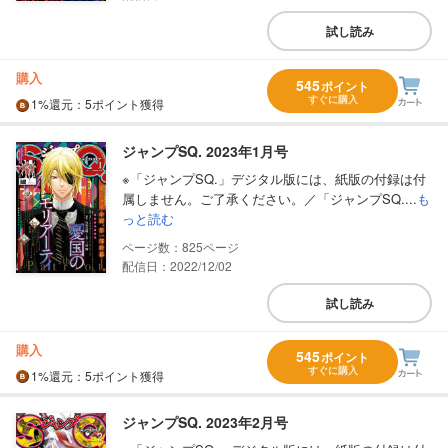
試し読み
購入
545
ポイント
すぐに購入
1%
還元
：5ポイント獲得
ジャンプSQ. 2023年1月号
※「ジャンプSQ.」デジタル版には、紙版の付録は付
属しません。ご了承ください。／「ジャンプSQ....
も
っと読む
825
配信日：2022/12/02
試し読み
購入
545
ポイント
すぐに購入
1%
還元
：5ポイント獲得
ジャンプSQ. 2023年2月号