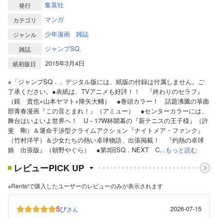
集英社
発行
マンガ
カテゴリ
少年漫画
雑誌
ジャンル
ジャンプSQ.
雑誌
2015年3月4日
紙初版日
※「ジャンプSQ．」デジタル版には、紙版の付録は付属しません。ご
了承ください。●表紙は、TVアニメも好評！！ 『終わりのセラフ』
（鏡 貴也×山本ヤマト×降矢大輔） ●巻頭カラー！ 話題沸騰の箏曲
部青春漫画『この音とまれ！』（アミュー） ●センターカラーには、
舞台はいよいよ世界へ！ U－17W杯開幕の『新テニスの王子様』（許
斐 剛）＆運命干渉型クライムアクション『ナイトメア・ファンク』
（竹村洋平）＆少女たちの熱い卓球物語、出張掲載！ 『灼熱の卓球
娘 出張版』（朝野やぐら） ●第3回SQ．NEXT C...
もっと読む
レビューPICK UP
※Renta!で購入したユーザーのレビューのみが表示されます
5
び
2026-07-15
さん