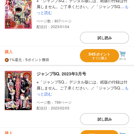
※「ジャンプSQ.」デジタル版には、紙版の付録は付
属しません。ご了承ください。／「ジャンプSQ....
も
っと読む
807
配信日：2023/01/04
試し読み
購入
545
ポイント
すぐに購入
1%
還元
：5ポイント獲得
ジャンプSQ. 2023年3月号
※「ジャンプSQ.」デジタル版には、紙版の付録は付
属しません。ご了承ください。／「ジャンプSQ....
も
っと読む
799
配信日：2023/02/03
試し読み
購入