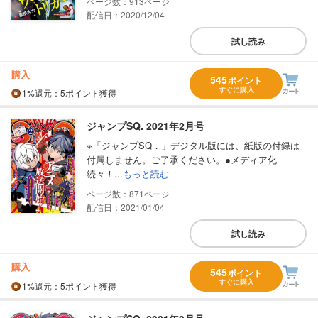
913
配信日：2020/12/04
試し読み
購入
545
ポイント
すぐに購入
1%
還元
：5ポイント獲得
ジャンプSQ. 2021年2月号
※「ジャンプSQ．」デジタル版には、紙版の付録は
付属しません。ご了承ください。●メディア化
続々！...
もっと読む
871
配信日：2021/01/04
試し読み
購入
545
ポイント
すぐに購入
1%
還元
：5ポイント獲得