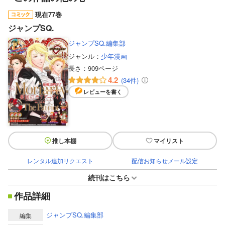
現在77巻
ジャンプSQ.
ジャンプSQ.編集部
ジャンル：
少年漫画
長さ：
909ページ
4.2
(34件)
レビューを書く
推し本棚
マイリスト
レンタル追加リクエスト
配信お知らせメール設定
続刊はこちら
作品詳細
ジャンプSQ.編集部
編集