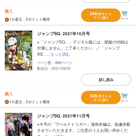
購入
545
ポイント
すぐに購入
1%
還元
：5ポイント獲得
ジャンプSQ. 2021年10月号
※「ジャンプSQ．」デジタル版には、紙版の付録は
付属しません。ご了承ください。／「ジャンプ
SQ．...
もっと読む
889
配信日：2021/09/03
試し読み
購入
545
ポイント
すぐに購入
1%
還元
：5ポイント獲得
ジャンプSQ. 2021年11月号
※今号の「ワールドトリガー」漫画本編は、急遽休載
させていただきます。ご注意のうえお買い求めくだ