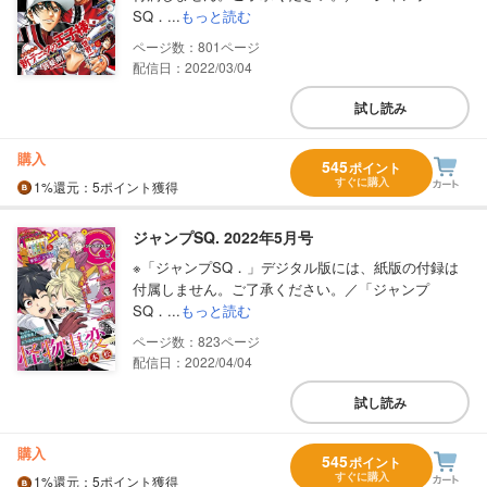
SQ．...
もっと読む
801
配信日：2022/03/04
試し読み
購入
545
ポイント
すぐに購入
1%
還元
：5ポイント獲得
ジャンプSQ. 2022年5月号
※「ジャンプSQ．」デジタル版には、紙版の付録は
付属しません。ご了承ください。／「ジャンプ
SQ．...
もっと読む
823
配信日：2022/04/04
試し読み
購入
545
ポイント
すぐに購入
1%
還元
：5ポイント獲得