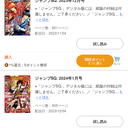
ジャンプSQ. 2023年12月号
※「ジャンプSQ.」デジタル版には、紙版の付録は付
属しません。ご了承ください。／「ジャンプSQ....
も
っと読む
851
配信日：2023/11/04
試し読み
購入
582
ポイント
すぐに購入
1%
還元
：5ポイント獲得
ジャンプSQ. 2024年1月号
※「ジャンプSQ.」デジタル版には、紙版の付録は付
属しません。ご了承ください。／「ジャンプSQ....
も
っと読む
905
配信日：2023/12/04
試し読み