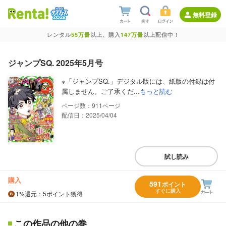
無料登録
レンタル
55万冊
以上、購入
147万冊
以上配信中！
ジャンプSQ. 2025年5月号
※「ジャンプSQ.」デジタル版には、紙版の付録は付
属しません。ご了承くだ...
もっと読む
911
配信日：2025/04/04
試し読み
購入
591
ポイント
すぐに購入
1%
還元
：5ポイント獲得
この作品の他の巻