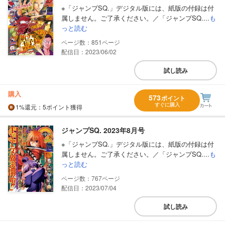
※「ジャンプSQ.」デジタル版には、紙版の付録は付
属しません。ご了承ください。／「ジャンプSQ....
も
っと読む
851
配信日：2023/06/02
試し読み
購入
573
ポイント
すぐに購入
1%
還元
：5ポイント獲得
ジャンプSQ. 2023年8月号
※「ジャンプSQ.」デジタル版には、紙版の付録は付
属しません。ご了承ください。／「ジャンプSQ....
も
っと読む
767
配信日：2023/07/04
試し読み