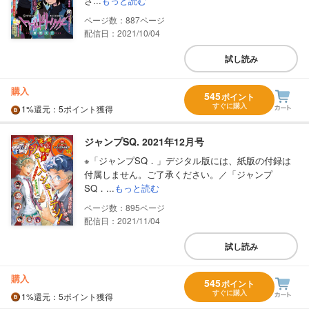
さ...
もっと読む
887
配信日：2021/10/04
試し読み
購入
545
ポイント
すぐに購入
1%
還元
：5ポイント獲得
ジャンプSQ. 2021年12月号
※「ジャンプSQ．」デジタル版には、紙版の付録は
付属しません。ご了承ください。／「ジャンプ
SQ．...
もっと読む
895
配信日：2021/11/04
試し読み
購入
545
ポイント
すぐに購入
1%
還元
：5ポイント獲得