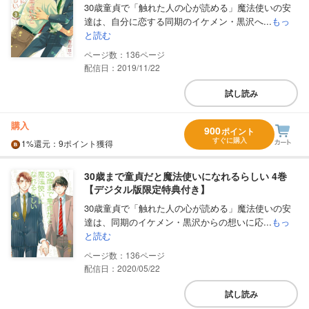
30歳童貞で「触れた人の心が読める」魔法使いの安
達は、自分に恋する同期のイケメン・黒沢へ...
もっ
と読む
136
配信日：2019/11/22
試し読み
購入
900
ポイント
すぐに購入
1%
還元
：9ポイント獲得
30歳まで童貞だと魔法使いになれるらしい 4巻
【デジタル版限定特典付き】
30歳童貞で「触れた人の心が読める」魔法使いの安
達は、同期のイケメン・黒沢からの想いに応...
もっ
と読む
136
配信日：2020/05/22
試し読み