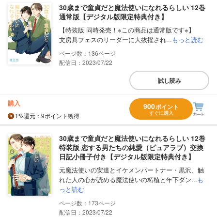
30歳まで童貞だと魔法使いになれるらしい 12巻
通常版【デジタル版限定特典付き】
【特装版 同時発売！※この商品は通常版です※】
文房具フェスのリーダーに大抜擢され...
もっと読む
136
配信日：2023/07/22
試し読み
購入
900
ポイント
すぐに購入
1%
還元
：9ポイント獲得
30歳まで童貞だと魔法使いになれるらしい 12巻
特装版 恋する男たちの純愛（ピュアラブ）交換
日記小冊子付き【デジタル版限定特典付き】
元魔法使いの安達とイケメンパートナー・黒沢、触
れた人の心が読める魔法使いの柘植と年下ダン...
も
っと読む
173
配信日：2023/07/22