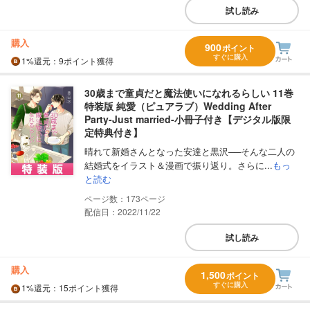
試し読み
購入
900
ポイント
すぐに購入
1%
還元
：9ポイント獲得
30歳まで童貞だと魔法使いになれるらしい 11巻
特装版 純愛（ピュアラブ）Wedding After
Party-Just married-小冊子付き【デジタル版限
定特典付き】
晴れて新婚さんとなった安達と黒沢──そんな二人の
結婚式をイラスト＆漫画で振り返り。さらに...
もっ
と読む
173
配信日：2022/11/22
試し読み
購入
1,500
ポイント
すぐに購入
1%
還元
：15ポイント獲得