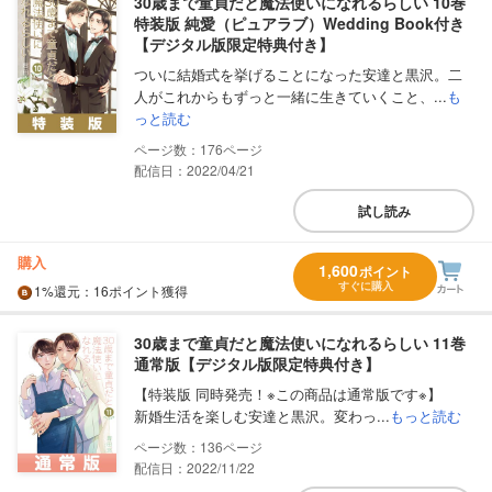
30歳まで童貞だと魔法使いになれるらしい 10巻
特装版 純愛（ピュアラブ）Wedding Book付き
【デジタル版限定特典付き】
ついに結婚式を挙げることになった安達と黒沢。二
人がこれからもずっと一緒に生きていくこと、...
も
っと読む
176
配信日：2022/04/21
試し読み
購入
1,600
ポイント
すぐに購入
1%
還元
：16ポイント獲得
30歳まで童貞だと魔法使いになれるらしい 11巻
通常版【デジタル版限定特典付き】
【特装版 同時発売！※この商品は通常版です※】
新婚生活を楽しむ安達と黒沢。変わっ...
もっと読む
136
配信日：2022/11/22