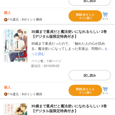
試し読み
購入
900
ポイント
すぐに購入
1%
還元
：9ポイント獲得
30歳まで童貞だと魔法使いになれるらしい 2巻
【デジタル版限定特典付き】
30歳まで童貞だったので、「触れた人の心が読め
る」魔法使いになってしまった安達は、同期の...
も
っと読む
136
配信日：2019/05/22
試し読み
購入
900
ポイント
すぐに購入
1%
還元
：9ポイント獲得
30歳まで童貞だと魔法使いになれるらしい 3巻
【デジタル版限定特典付き】