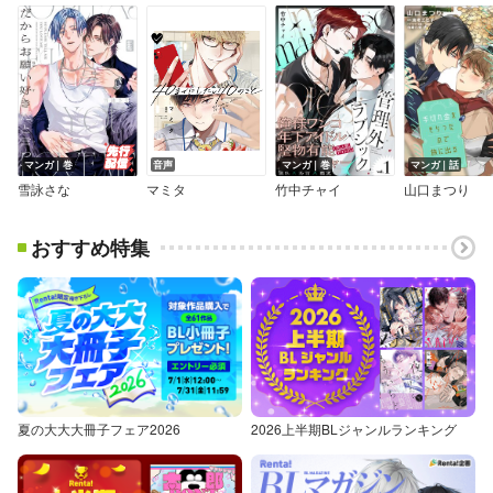
マンガ｜巻
音声
マンガ｜巻
マンガ｜話
雪詠さな
マミタ
竹中チャイ
山口まつり
おすすめ特集
夏の大大大冊子フェア2026
2026上半期BLジャンルランキング