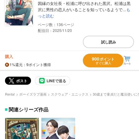
因縁の女社長・松浦に呼び出された黒沢。松浦は黒
沢に男性の恋人がいることを知っているようで...
も
っと読む
136
配信日：2025/11/20
試し読み
購入
900
ポイント
すぐに購入
1%
還元
：9ポイント獲得
ポスト
LINEで送る
Renta!
ボーイズラブ漫画
スクウェア・エニックス
30歳まで童貞だと魔法使いに
関連シリーズ作品