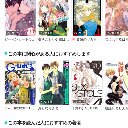
マンガ｜巻
マンガ｜巻
マンガ｜巻
マンガ｜巻
ビーインヒートラブシック 【電子限定特典付き】
引きこもり令嬢は話のわかる聖獣番【電子限定描き下ろし付き】
黄泉のツガイ
この本に関心がある人におすすめします
マンガ｜巻
マンガ｜巻
マンガ｜巻
マンガ｜巻
G－Lish2020年12月号 Vol.2
おとなりさま
【無料】SEX PISTOLS ～セクピス学入門～
脱線しません
この本を読んだ人におすすめの著者