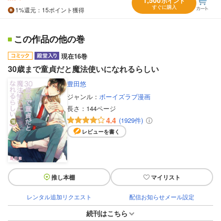
1,500
ポイント
すぐに購入
1%
還元
：15ポイント獲得
この作品の他の巻
現在16巻
30歳まで童貞だと魔法使いになれるらしい
豊田悠
ジャンル：
ボーイズラブ漫画
長さ：
144ページ
4.4
(1929件)
レビューを書く
推し本棚
マイリスト
レンタル追加リクエスト
配信お知らせメール設定
続刊はこちら