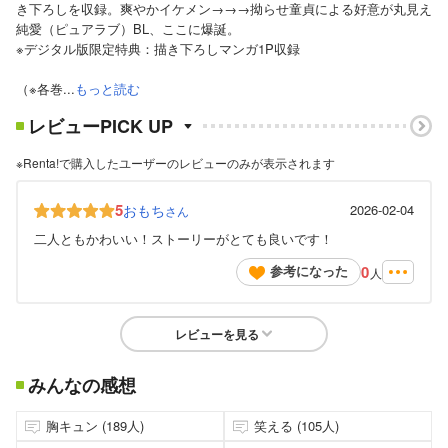
き下ろしを収録。爽やかイケメン→→→拗らせ童貞による好意が丸見え
純愛（ピュアラブ）BL、ここに爆誕。
※デジタル版限定特典：描き下ろしマンガ1P収録
（※各巻...
もっと読む
レビューPICK UP
※Renta!で購入したユーザーのレビューのみが表示されます
5
おもち
2026-02-04
さん
二人ともかわいい！ストーリーがとても良いです！
0
参考になった
人
レビューを見る
みんなの感想
胸キュン (189人)
笑える (105人)