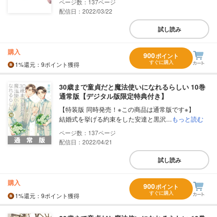
137
配信日：2022/03/22
試し読み
購入
900
ポイント
すぐに購入
1%
還元
：9ポイント獲得
30歳まで童貞だと魔法使いになれるらしい 10巻
通常版【デジタル版限定特典付き】
【特装版 同時発売！※この商品は通常版です※】
結婚式を挙げる約束をした安達と黒沢...
もっと読む
137
配信日：2022/04/21
試し読み
購入
900
ポイント
すぐに購入
1%
還元
：9ポイント獲得