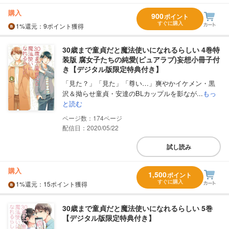
購入
900
ポイント
すぐに購入
1%
還元
：9ポイント獲得
30歳まで童貞だと魔法使いになれるらしい 4巻特
装版 腐女子たちの純愛(ピュアラブ)妄想小冊子付
き【デジタル版限定特典付き】
「見た？」「見た」「尊い…」爽やかイケメン・黒
沢＆拗らせ童貞・安達のBLカップルを影なが...
もっ
と読む
174
配信日：2020/05/22
試し読み
購入
1,500
ポイント
すぐに購入
1%
還元
：15ポイント獲得
30歳まで童貞だと魔法使いになれるらしい 5巻
【デジタル版限定特典付き】