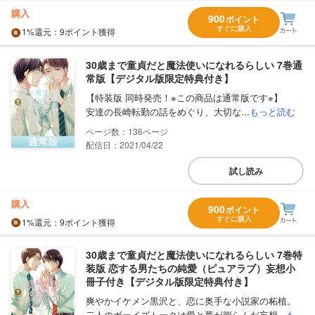
購入
900
ポイント
すぐに購入
1%
還元
：9ポイント獲得
30歳まで童貞だと魔法使いになれるらしい 7巻通
常版【デジタル版限定特典付き】
【特装版 同時発売！※この商品は通常版です※】
安達の長崎転勤の話をめぐり、大切な...
もっと読む
136
配信日：2021/04/22
試し読み
購入
900
ポイント
すぐに購入
1%
還元
：9ポイント獲得
30歳まで童貞だと魔法使いになれるらしい 7巻特
装版 恋する男たちの純愛（ピュアラブ）妄想小
冊子付き【デジタル版限定特典付き】
爽やかイケメン黒沢と、恋に奥手な小説家の柘植。
二人のボーイズトークは愛と夢が膨らんだ妄想...
も