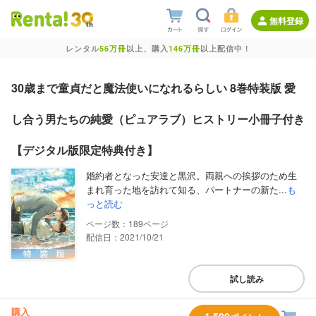
無料登録
レンタル
56万冊
以上、購入
146万冊
以上配信中！
30歳まで童貞だと魔法使いになれるらしい 8巻特装版 愛
し合う男たちの純愛（ピュアラブ）ヒストリー小冊子付き
【デジタル版限定特典付き】
婚約者となった安達と黒沢。両親への挨拶のため生
まれ育った地を訪れて知る、パートナーの新た...
も
っと読む
189
配信日：2021/10/21
試し読み
購入