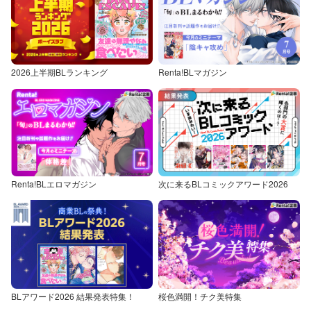
2026上半期BLランキング
Renta!BLマガジン
Renta!BLエロマガジン
次に来るBLコミックアワード2026
BLアワード2026 結果発表特集！
桜色満開！チク美特集