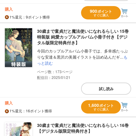
購入
900
ポイント
すぐに購入
1%
還元
：9ポイント獲得
30歳まで童貞だと魔法使いになれるらしい 15巻
特装版 純愛カップルアルバム小冊子付き【デジ
タル版限定特典付き】
今回のカップルアルバム小冊子では、多幸感たっぷ
りな安達＆黒沢の美麗イラストを詰め込んだギ...
も
っと読む
173
配信日：2025/01/21
試し読み
購入
1,600
ポイント
すぐに購入
1%
還元
：16ポイント獲得
30歳まで童貞だと魔法使いになれるらしい 16巻
【デジタル版限定特典付き】