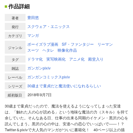
作品詳細
豊田悠
著者
スクウェア・エニックス
発行
マンガ
カテゴリ
ボーイズラブ漫画
SF・ファンタジー
リーマン
ジャンル
スーツ
ヘタレ
映像化作品
ドラマ化
実写映画化
アニメ化
殿堂入り
タグ
ガンガンpixiv
雑誌
ガンガンコミックスpixiv
レーベル
30歳まで童貞だと魔法使いになれるらしい
シリーズ
2018年9月7日
紙初版日
30歳まで童貞だったので、魔法を使えるようになってしまった安達
は、「触れた人の心が読める」という地味な魔法の力（スキル）を持て
余していた。そんなある日、仕事の出来る同期のイケメン・黒沢の心を
読んでしまう。黒沢の心の中は、安達への恋心でいっぱいで――！？
Twitter＆pixivで大人気のマンガがついに書籍化！ 40ページ以上の描