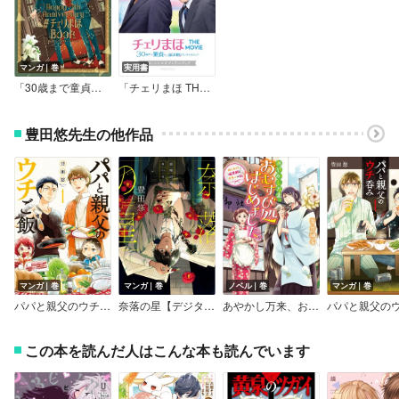
マンガ｜巻
実用書
「30歳まで童貞だと魔法使いになれるらしい」Happy 5th Anniversary #チェリまほBook【デジタル版限定特典付き】
「チェリまほ THE MOVIE～30歳まで童貞だと魔法使いになれるらしい～」オフィシャルビジュアルブック
豊田悠先生の他作品
マンガ｜巻
マンガ｜巻
ノベル｜巻
マンガ｜巻
パパと親父のウチご飯
奈落の星【デジタル版限定特典付き】
あやかし万来、おむすび処はじめました。
この本を読んだ人はこんな本も読んでいます