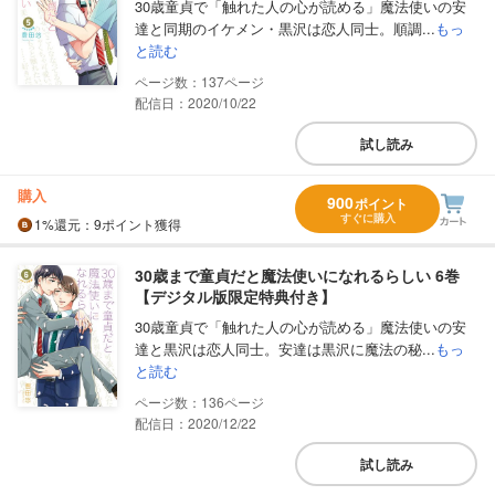
30歳童貞で「触れた人の心が読める」魔法使いの安
達と同期のイケメン・黒沢は恋人同士。順調...
もっ
と読む
137
配信日：2020/10/22
試し読み
購入
900
ポイント
すぐに購入
1%
還元
：9ポイント獲得
30歳まで童貞だと魔法使いになれるらしい 6巻
【デジタル版限定特典付き】
30歳童貞で「触れた人の心が読める」魔法使いの安
達と黒沢は恋人同士。安達は黒沢に魔法の秘...
もっ
と読む
136
配信日：2020/12/22
試し読み