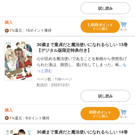
試し読み
購入
1,600
ポイント
すぐに購入
1%
還元
：16ポイント獲得
30歳まで童貞だと魔法使いになれるらしい 13巻
【デジタル版限定特典付き】
心が読める魔法使いであることを柘植から突然告げ
られた湊は、困惑し、逃げ出してしまった。柘...
も
っと読む
136
配信日：2023/12/21
試し読み
購入
900
ポイント
すぐに購入
1%
還元
：9ポイント獲得
30歳まで童貞だと魔法使いになれるらしい 14巻