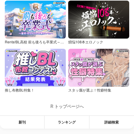
Renta!BL高校 前も後ろも卒業式～童貞・処女からの卒業アルバム～
煩悩108本エロノック
推し布教BL特集！
スタッ腐が選ぶ！性癖特集
トップページへ
新刊
ランキング
詳細検索