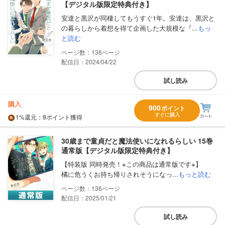
【デジタル版限定特典付き】
安達と黒沢が同棲してもうすぐ1年。安達は、黒沢と
の暮らしから着想を得て企画した大規模な『...
もっ
と読む
136
配信日：2024/04/22
試し読み
購入
900
ポイント
すぐに購入
1%
還元
：9ポイント獲得
30歳まで童貞だと魔法使いになれるらしい 15巻
通常版【デジタル版限定特典付き】
【特装版 同時発売！※この商品は通常版です※】
橘に危うくお持ち帰りされそうになっ...
もっと読む
136
配信日：2025/01/21
試し読み