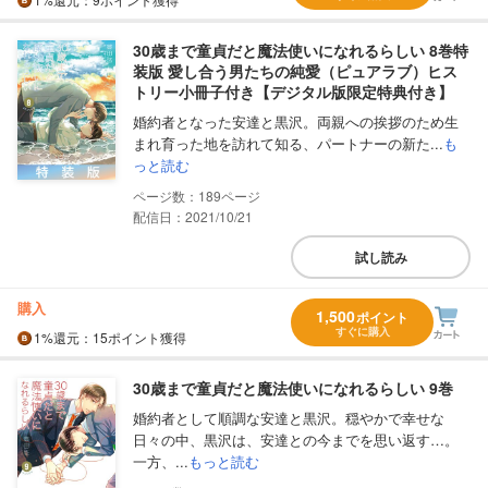
30歳まで童貞だと魔法使いになれるらしい 8巻特
装版 愛し合う男たちの純愛（ピュアラブ）ヒス
トリー小冊子付き【デジタル版限定特典付き】
婚約者となった安達と黒沢。両親への挨拶のため生
まれ育った地を訪れて知る、パートナーの新た...
も
っと読む
189
配信日：2021/10/21
試し読み
購入
1,500
ポイント
すぐに購入
1%
還元
：15ポイント獲得
30歳まで童貞だと魔法使いになれるらしい 9巻
婚約者として順調な安達と黒沢。穏やかで幸せな
日々の中、黒沢は、安達との今までを思い返す…。
一方、...
もっと読む