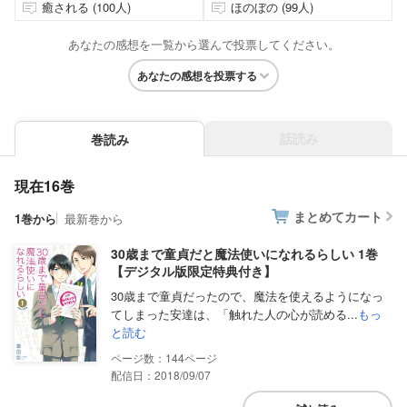
癒される (100人)
ほのぼの (99人)
あなたの感想を一覧から選んで投票してください。
あなたの感想を投票する
話読み
巻読み
現在16巻
まとめてカート
1巻から
最新巻から
30歳まで童貞だと魔法使いになれるらしい 1巻
【デジタル版限定特典付き】
30歳まで童貞だったので、魔法を使えるようになっ
てしまった安達は、「触れた人の心が読める...
もっ
と読む
144
配信日：2018/09/07