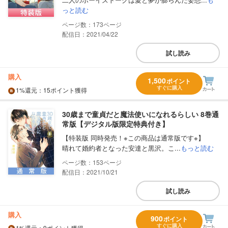
っと読む
173
配信日：2021/04/22
試し読み
購入
1,500
ポイント
すぐに購入
1%
還元
：15ポイント獲得
30歳まで童貞だと魔法使いになれるらしい 8巻通
常版【デジタル版限定特典付き】
【特装版 同時発売！※この商品は通常版です※】
晴れて婚約者となった安達と黒沢。こ...
もっと読む
153
配信日：2021/10/21
試し読み
購入
900
ポイント
すぐに購入
1%
還元
：9ポイント獲得