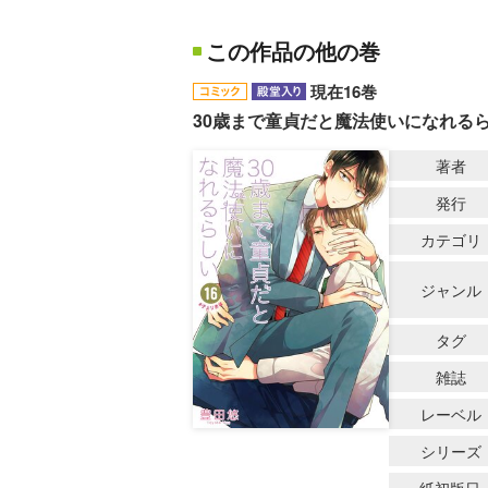
この作品の他の巻
現在16巻
30歳まで童貞だと魔法使いになれる
著者
発行
カテゴリ
ジャンル
タグ
雑誌
レーベル
シリーズ
紙初版日