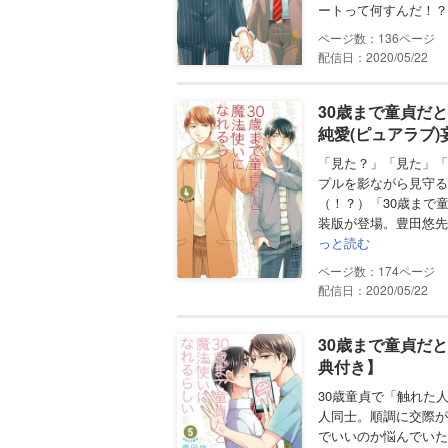
ートって何すんだ！？
136
配信日：2020/05/22
30歳まで童貞だ
純愛(ピュアラブ
「見た？」「見た」「
プルを影ながら見守る
（！？）「30歳まで
装版が登場。豊田悠先
っと読む
174
配信日：2020/05/22
30歳まで童貞だ
典付き】
30歳童貞で「触れた
人同士。順調に交際が
でいいのか悩んでいた