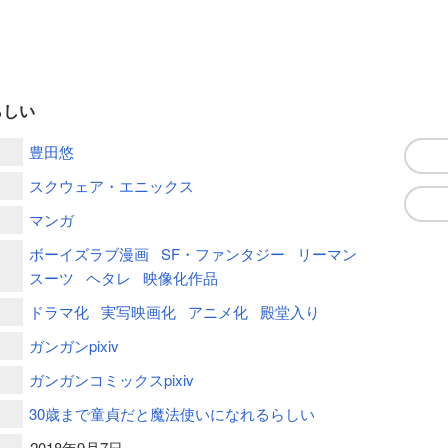
らしい
豊田悠
スクウェア・エニックス
マンガ
ボーイズラブ漫画
SF・ファンタジー
リーマン
スーツ
ヘタレ
映像化作品
ドラマ化
実写映画化
アニメ化
殿堂入り
ガンガンpixiv
ガンガンコミックスpixiv
30歳まで童貞だと魔法使いになれるらしい
2018年9月7日