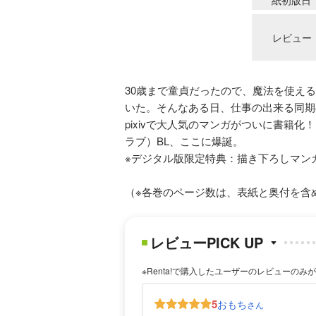
レビュー
30歳まで童貞だったので、魔法を使え
いた。そんなある日、仕事の出来る同期の
pixivで大人気のマンガがついに書籍
ラブ）BL、ここに爆誕。
※デジタル版限定特典：描き下ろしマンガ
（※各巻のページ数は、表紙と奥付を含
レビューPICK UP
※Renta!で購入したユーザーのレビューのみ
5
おもち
さん