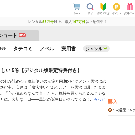
レンタル
55万冊
以上、購入
147万冊
以上配信中！
ショート
NEW
タテコミ
ノベル
実用書
ジャンル
らしい 5巻【デジタル版限定特典付き】
人の心が読める」魔法使いの安達と同期のイケメン・黒沢は恋
進む中、安達は「魔法使いであること」を黒沢に隠したまま
。「心が読めるなんて言ったら、気持ち悪がられるんじゃな
とに、大切な一日――黒沢の誕生日がやってくる！...
もっと
購入
1%
還元
：9