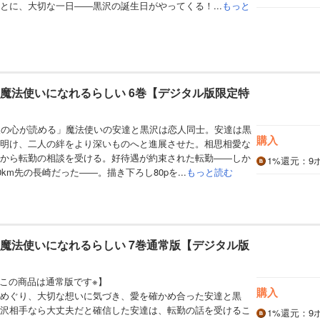
とに、大切な一日――黒沢の誕生日がやってくる！...
もっと
と魔法使いになれるらしい 6巻【デジタル版限定特
人の心が読める」魔法使いの安達と黒沢は恋人同士。安達は黒
購入
明け、二人の絆をより深いものへと進展させた。相思相愛な
から転勤の相談を受ける。好待遇が約束された転勤――しか
1%
還元
：9
0km先の長崎だった――。描き下ろし80pを...
もっと読む
と魔法使いになれるらしい 7巻通常版【デジタル版
※この商品は通常版です※】
購入
めぐり、大切な想いに気づき、愛を確かめ合った安達と黒
沢相手なら大丈夫だと確信した安達は、転勤の話を受けるこ
1%
還元
：9