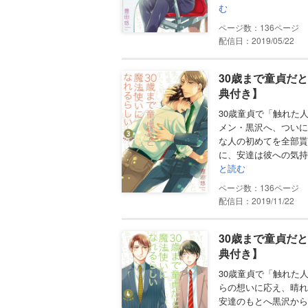
む
136
配信日：2019/05/22
30歳まで童貞だ
典付き】
30歳童貞で「触れた
メン・黒沢へ、ついに
な人の初めてを全部貰
に、安達は彼への気持
と読む
136
配信日：2019/11/22
30歳まで童貞だ
典付き】
30歳童貞で「触れた
らの想いに応え、晴れ
安達のもとへ黒沢から