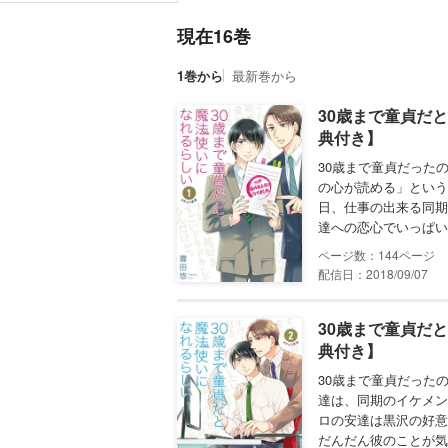
現在16巻
1巻から
最新巻から
30歳まで童貞だ
典付き】
30歳まで童貞だった
の心が読める」という
日、仕事の出来る同期
達への恋心でいっぱいで――
144
配信日：2018/09/07
30歳まで童貞だ
典付き】
30歳まで童貞だった
達は、同期のイケメン
ロの安達は黒沢の好意
だんだん彼のことが気