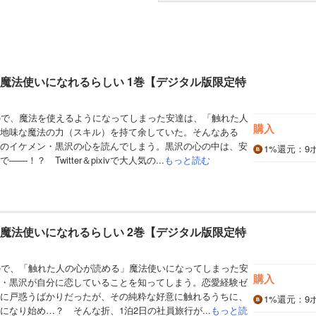
と魔法使いになれるらしい 1巻【デジタル版限定特
ので、魔法を使えるようになってしまった安達は、「触れた人
購入
地味な魔法の力（スキル）を持て余していた。そんなある
のイケメン・黒沢の心を読んでしまう。黒沢の心の中は、安
1%
還元
：9
！？ Twitter＆pixivで大人気の...
もっと読む
と魔法使いになれるらしい 2巻【デジタル版限定特
ので、「触れた人の心が読める」魔法使いになってしまった安
購入
・黒沢が自分に恋していることを知ってしまう。恋愛経験ゼ
に戸惑うばかりだったが、その純粋な好意に触れるうちに、
1%
還元
：9
になり始め…？ そんな折、1泊2日の社員旅行が...
もっと読