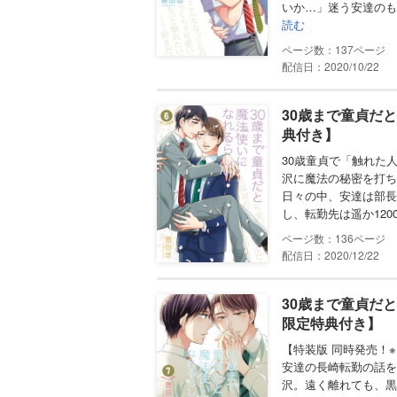
いか…」迷う安達のも
読む
137
配信日：2020/10/22
30歳まで童貞だ
典付き】
30歳童貞で「触れた
沢に魔法の秘密を打ち
日々の中、安達は部長
し、転勤先は遥か120
136
配信日：2020/12/22
30歳まで童貞だ
限定特典付き】
【特装版 同時発売！
安達の長崎転勤の話を
沢。遠く離れても、黒