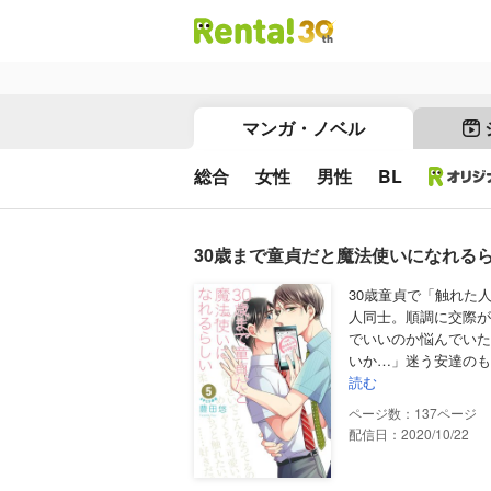
マンガ・ノベル
総合
女性
男性
BL
30歳まで童貞だと魔法使いになれる
30歳童貞で「触れた
人同士。順調に交際が
でいいのか悩んでいた
いか…」迷う安達のも
読む
137
配信日：2020/10/22