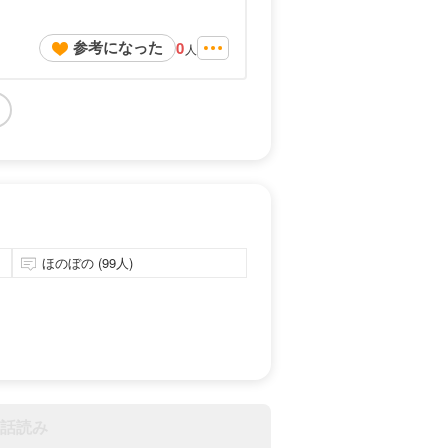
参考になった
0
人
ほのぼの (99人)
話読み