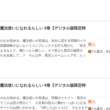
と魔法使いになれるらしい 3巻【デジタル版限定特
人の心が読める」魔法使いの安達は、自分に恋する同期のイケ
購入
恋愛経験がないというコンプレックスを打ち明けた。「好き
えるなんて、俺だったら嬉しい」そう答えた黒沢の誠実さ
1%
還元
：9
ちを自覚して…？ そんな中、黒沢とルームシェアす...
もっ
と魔法使いになれるらしい 4巻【デジタル版限定特
人の心が読める」魔法使いの安達は、同期のイケメン・黒沢か
購入
て二人は恋人同士に！ 人生初の恋人に胸がいっぱいになる
デートのお誘いがかかる。「OKしたはいいけど、そもそもデ
1%
還元
：9