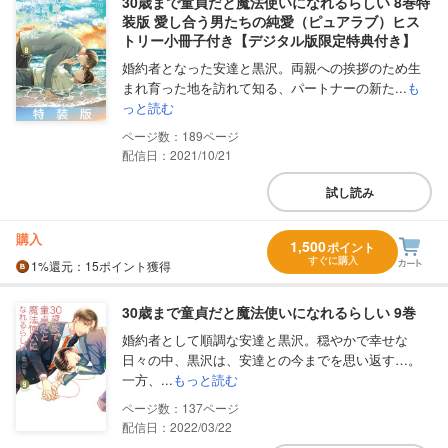
30歳まで童貞だと魔法使いになれるらしい 8巻特
装版 愛し合う男たちの純愛（ピュアラブ）ヒス
トリー小冊子付き【デジタル版限定特典付き】
婚約者となった安達と黒沢。両親への挨拶のため生
まれ育った地を訪れて知る、パートナーの新た...
も
っと読む
189
配信日：2021/10/21
試し読み
購入
1,500
ポイント
すぐに購入
1%
還元
：15ポイント獲得
30歳まで童貞だと魔法使いになれるらしい 9巻
婚約者として順調な安達と黒沢。穏やかで幸せな
日々の中、黒沢は、安達との今までを思い返す…。
一方、...
もっと読む
137
配信日：2022/03/22