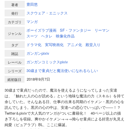
豊田悠
著者
スクウェア・エニックス
発行
マンガ
カテゴリ
ボーイズラブ漫画
SF・ファンタジー
リーマン
ジャンル
スーツ
ヘタレ
映像化作品
ドラマ化
実写映画化
アニメ化
殿堂入り
タグ
ガンガンpixiv
雑誌
ガンガンコミックスpixiv
レーベル
30歳まで童貞だと魔法使いになれるらしい
シリーズ
2018年9月7日
紙初版日
30歳まで童貞だったので、魔法を使えるようになってしまった安達
は、「触れた人の心が読める」という地味な魔法の力（スキル）を持て
余していた。そんなある日、仕事の出来る同期のイケメン・黒沢の心を
読んでしまう。黒沢の心の中は、安達への恋心でいっぱいで――！？
Twitter＆pixivで大人気のマンガがついに書籍化！ 40ページ以上の描
き下ろしを収録。爽やかイケメン→→→拗らせ童貞による好意が丸見え
純愛（ピュアラブ）BL、ここに爆誕。