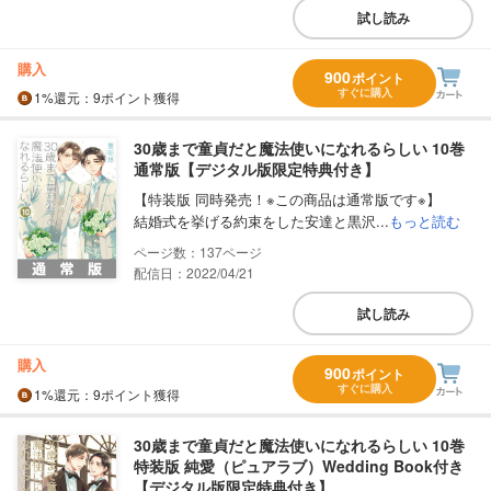
試し読み
購入
900
ポイント
すぐに購入
1%
還元
：9ポイント獲得
30歳まで童貞だと魔法使いになれるらしい 10巻
通常版【デジタル版限定特典付き】
【特装版 同時発売！※この商品は通常版です※】
結婚式を挙げる約束をした安達と黒沢...
もっと読む
137
配信日：2022/04/21
試し読み
購入
900
ポイント
すぐに購入
1%
還元
：9ポイント獲得
30歳まで童貞だと魔法使いになれるらしい 10巻
特装版 純愛（ピュアラブ）Wedding Book付き
【デジタル版限定特典付き】