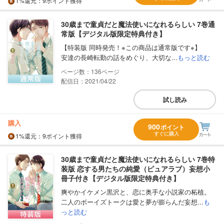
1%
還元
：9ポイント獲得
30歳まで童貞だと魔法使いになれるらしい 7巻通
常版【デジタル版限定特典付き】
【特装版 同時発売！※この商品は通常版です※】
安達の長崎転勤の話をめぐり、大切な...
もっと読む
136
配信日：2021/04/22
試し読み
購入
900
ポイント
すぐに購入
1%
還元
：9ポイント獲得
30歳まで童貞だと魔法使いになれるらしい 7巻特
装版 恋する男たちの純愛（ピュアラブ）妄想小
冊子付き【デジタル版限定特典付き】
爽やかイケメン黒沢と、恋に奥手な小説家の柘植。
二人のボーイズトークは愛と夢が膨らんだ妄想...
も
っと読む