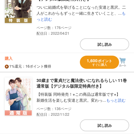
ついに結婚式を挙げることになった安達と黒沢。二
人がこれからもずっと一緒に生きていくこと、...
も
っと読む
176
配信日：2022/04/21
試し読み
購入
1,600
ポイント
すぐに購入
1%
還元
：16ポイント獲得
30歳まで童貞だと魔法使いになれるらしい 11巻
通常版【デジタル版限定特典付き】
【特装版 同時発売！※この商品は通常版です※】
新婚生活を楽しむ安達と黒沢。変わっ...
もっと読む
136
配信日：2022/11/22
試し読み