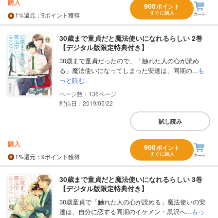
購入
900
ポイント
すぐに購入
1%
還元
：9ポイント獲得
30歳まで童貞だと魔法使いになれるらしい 2巻
【デジタル版限定特典付き】
30歳まで童貞だったので、「触れた人の心が読め
る」魔法使いになってしまった安達は、同期の...
も
っと読む
136
配信日：2019/05/22
試し読み
購入
900
ポイント
すぐに購入
1%
還元
：9ポイント獲得
30歳まで童貞だと魔法使いになれるらしい 3巻
【デジタル版限定特典付き】
30歳童貞で「触れた人の心が読める」魔法使いの安
達は、自分に恋する同期のイケメン・黒沢へ...
もっ