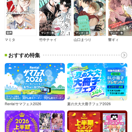
音声
マンガ｜巻
マンガ｜話
マンガ｜巻
マミタ
竹中チャイ
山口まつり
響ギィ
おすすめ特集
Renta!サマフェス2026
夏の大大大冊子フェア2026