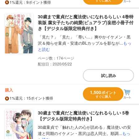
すぐに購入
1%
還元
：9ポイント獲得
30歳まで童貞だと魔法使いになれるらしい 4巻特
装版 腐女子たちの純愛(ピュアラブ)妄想小冊子付
き【デジタル版限定特典付き】
「見た？」「見た」「尊い…」爽やかイケメン・黒
沢＆拗らせ童貞・安達のBLカップルを影なが...
もっ
と読む
174
配信日：2020/05/22
試し読み
購入
1,500
ポイント
すぐに購入
1%
還元
：15ポイント獲得
30歳まで童貞だと魔法使いになれるらしい 5巻
【デジタル版限定特典付き】
30歳童貞で「触れた人の心が読める」魔法使いの安
達と同期のイケメン・黒沢は恋人同士。順調...
もっ