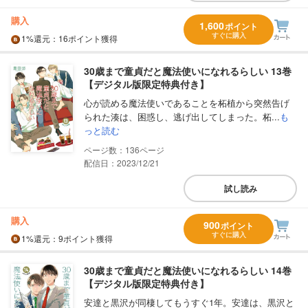
購入
1,600
ポイント
すぐに購入
1%
還元
：16ポイント獲得
30歳まで童貞だと魔法使いになれるらしい 13巻
【デジタル版限定特典付き】
心が読める魔法使いであることを柘植から突然告げ
られた湊は、困惑し、逃げ出してしまった。柘...
も
っと読む
136
配信日：2023/12/21
試し読み
購入
900
ポイント
すぐに購入
1%
還元
：9ポイント獲得
30歳まで童貞だと魔法使いになれるらしい 14巻
【デジタル版限定特典付き】
安達と黒沢が同棲してもうすぐ1年。安達は、黒沢と