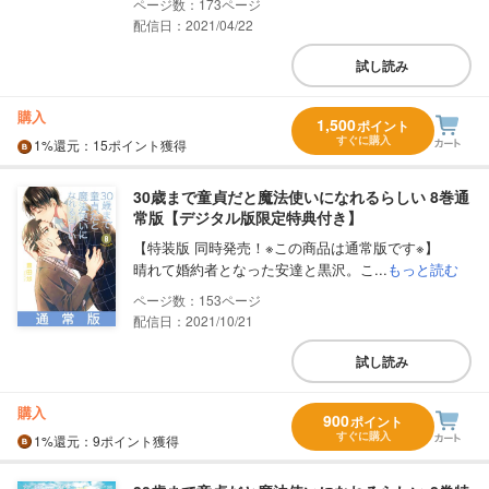
173
配信日：2021/04/22
試し読み
購入
1,500
ポイント
すぐに購入
1%
還元
：15ポイント獲得
30歳まで童貞だと魔法使いになれるらしい 8巻通
常版【デジタル版限定特典付き】
【特装版 同時発売！※この商品は通常版です※】
晴れて婚約者となった安達と黒沢。こ...
もっと読む
153
配信日：2021/10/21
試し読み
購入
900
ポイント
すぐに購入
1%
還元
：9ポイント獲得