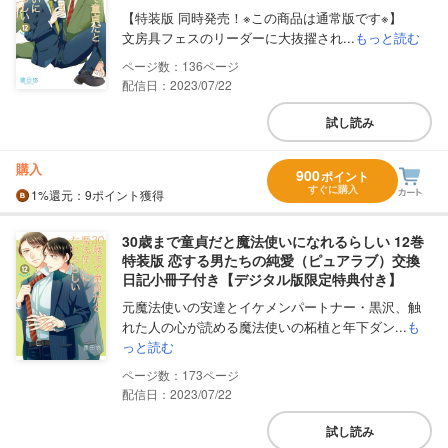
【特装版 同時発売！※この商品は通常版です※】
文房具フェスのリーダーに大抜擢され...
もっと読む
136
配信日：2023/07/22
試し読み
購入
900
ポイント
すぐに購入
1%
還元
：9ポイント獲得
30歳まで童貞だと魔法使いになれるらしい 12巻
特装版 恋する男たちの純愛（ピュアラブ）交換
日記小冊子付き【デジタル版限定特典付き】
元魔法使いの安達とイケメンパートナー・黒沢、触
れた人の心が読める魔法使いの柘植と年下ダン...
も
っと読む
173
配信日：2023/07/22
試し読み