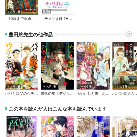
マンガ｜巻
実用書
「30歳まで童貞だと魔法使いになれるらしい」Happy 5th Anniversary #チェリまほBook【デジタル版限定特典付き】
「チェリまほ THE MOVIE～30歳まで童貞だと魔法使いになれるらしい～」オフィシャルビジュアルブック
豊田悠先生の他作品
マンガ｜巻
マンガ｜巻
ノベル｜巻
マンガ｜巻
パパと親父のウチご飯
奈落の星【デジタル版限定特典付き】
あやかし万来、おむすび処はじめました。
この本を読んだ人はこんな本も読んでいます