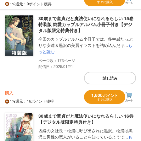
すぐに購入
1%
還元
：9ポイント獲得
30歳まで童貞だと魔法使いになれるらしい 15巻
特装版 純愛カップルアルバム小冊子付き【デジ
タル版限定特典付き】
今回のカップルアルバム小冊子では、多幸感たっぷ
りな安達＆黒沢の美麗イラストを詰め込んだギ...
も
っと読む
173
配信日：2025/01/21
試し読み
購入
1,600
ポイント
すぐに購入
1%
還元
：16ポイント獲得
30歳まで童貞だと魔法使いになれるらしい 16巻
【デジタル版限定特典付き】
因縁の女社長・松浦に呼び出された黒沢。松浦は黒
沢に男性の恋人がいることを知っているようで...
も