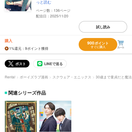
っと読む
136
配信日：2025/11/20
試し読み
購入
900
ポイント
すぐに購入
1%
還元
：9ポイント獲得
ポスト
LINEで送る
Renta!
ボーイズラブ漫画
スクウェア・エニックス
30歳まで童貞だと魔
関連シリーズ作品