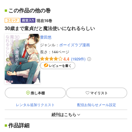
この作品の他の巻
現在16巻
30歳まで童貞だと魔法使いになれるらしい
豊田悠
ジャンル：
ボーイズラブ漫画
長さ：
144ページ
4.4
(1929件)
レビューを書く
推し本棚
マイリスト
レンタル追加リクエスト
配信お知らせメール設定
続刊はこちら
作品詳細