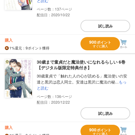
と読む
137
配信日：2020/10/22
試し読み
購入
900
ポイント
すぐに購入
1%
還元
：9ポイント獲得
30歳まで童貞だと魔法使いになれるらしい 6巻
【デジタル版限定特典付き】
30歳童貞で「触れた人の心が読める」魔法使いの安
達と黒沢は恋人同士。安達は黒沢に魔法の秘...
もっ
と読む
136
配信日：2020/12/22
試し読み
購入
900
ポイント
すぐに購入