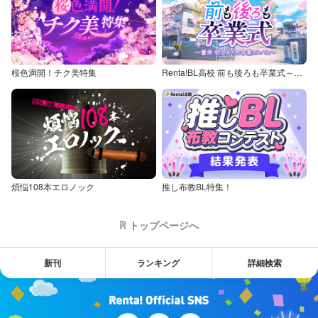
桜色満開！チク美特集
Renta!BL高校 前も後ろも卒業式～童貞・処女からの卒業アルバム～
煩悩108本エロノック
推し布教BL特集！
トップページへ
新刊
ランキング
詳細検索