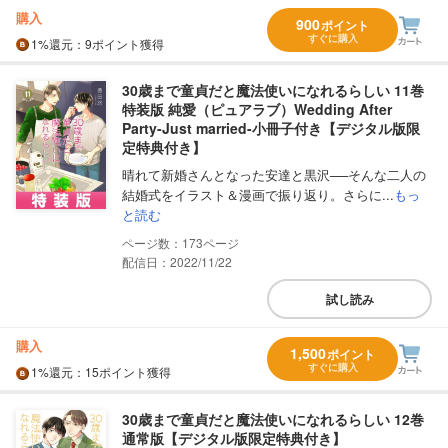
購入
900
ポイント
すぐに購入
1%
還元
：9ポイント獲得
30歳まで童貞だと魔法使いになれるらしい 11巻
特装版 純愛（ピュアラブ）Wedding After
Party-Just married-小冊子付き【デジタル版限
定特典付き】
晴れて新婚さんとなった安達と黒沢──そんな二人の
結婚式をイラスト＆漫画で振り返り。さらに...
もっ
と読む
173
配信日：2022/11/22
試し読み
購入
1,500
ポイント
すぐに購入
1%
還元
：15ポイント獲得
30歳まで童貞だと魔法使いになれるらしい 12巻
通常版【デジタル版限定特典付き】