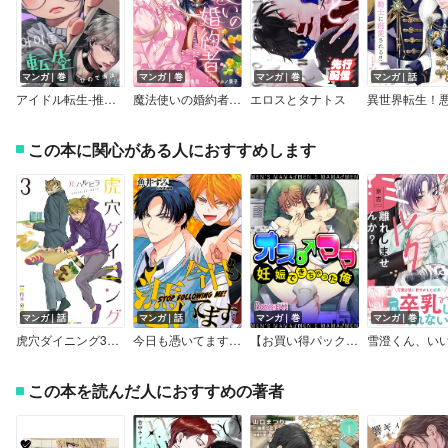
マンガ｜巻
マンガ｜巻
マンガ｜巻
マンガ｜話
アイドル転生‐推し死にたまふことなかれ‐
魔法使いの婚約者 ～Eternally Yours～【電子限定描き下ろし付き】
エロスとタナトス
この本に関心がある人におすすめします
マンガ｜話
マンガ｜話
マンガ｜巻
マンガ｜巻
虎穴ダイニング3【単行本 分冊版】
今日も憑いてます【単話売】
【お買い得パック】「できちゃった男子」詰め合わせ 5作品セット vol.1
この本を読んだ人におすすめの著者