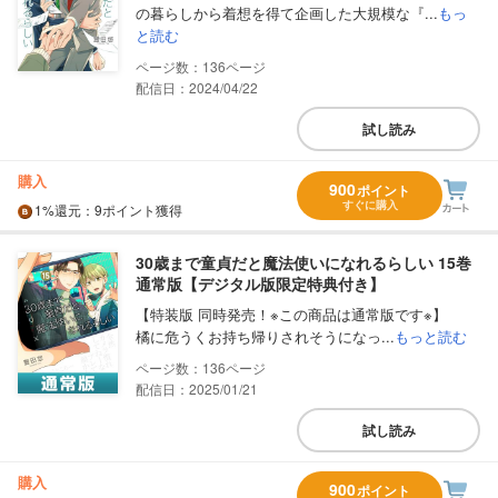
の暮らしから着想を得て企画した大規模な『...
もっ
と読む
136
配信日：2024/04/22
試し読み
購入
900
ポイント
すぐに購入
1%
還元
：9ポイント獲得
30歳まで童貞だと魔法使いになれるらしい 15巻
通常版【デジタル版限定特典付き】
【特装版 同時発売！※この商品は通常版です※】
橘に危うくお持ち帰りされそうになっ...
もっと読む
136
配信日：2025/01/21
試し読み
購入
900
ポイント