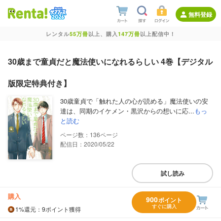
無料登録
レンタル
55万冊
以上、購入
147万冊
以上配信中！
30歳まで童貞だと魔法使いになれるらしい 4巻【デジタル
版限定特典付き】
30歳童貞で「触れた人の心が読める」魔法使いの安
達は、同期のイケメン・黒沢からの想いに応...
もっ
と読む
136
配信日：2020/05/22
試し読み
購入
900
ポイント
すぐに購入
1%
還元
：9ポイント獲得