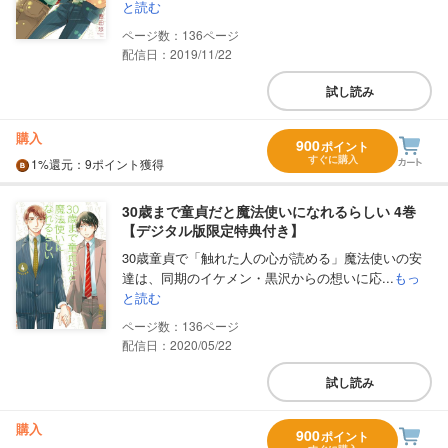
と読む
136
配信日：2019/11/22
試し読み
購入
900
ポイント
すぐに購入
1%
還元
：9ポイント獲得
30歳まで童貞だと魔法使いになれるらしい 4巻
【デジタル版限定特典付き】
30歳童貞で「触れた人の心が読める」魔法使いの安
達は、同期のイケメン・黒沢からの想いに応...
もっ
と読む
136
配信日：2020/05/22
試し読み
購入
900
ポイント