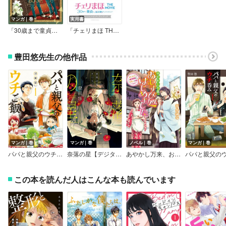
マンガ｜巻
実用書
「30歳まで童貞だと魔法使いになれるらしい」Happy 5th Anniversary #チェリまほBook【デジタル版限定特典付き】
「チェリまほ THE MOVIE～30歳まで童貞だと魔法使いになれるらしい～」オフィシャルビジュアルブック
豊田悠先生の他作品
マンガ｜巻
マンガ｜巻
ノベル｜巻
マンガ｜巻
パパと親父のウチご飯
奈落の星【デジタル版限定特典付き】
あやかし万来、おむすび処はじめました。
この本を読んだ人はこんな本も読んでいます