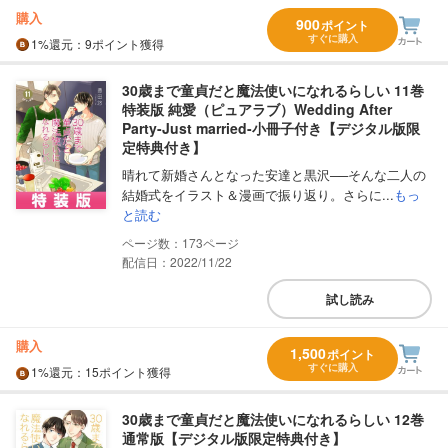
購入
900
ポイント
すぐに購入
1%
還元
：9ポイント獲得
30歳まで童貞だと魔法使いになれるらしい 11巻
特装版 純愛（ピュアラブ）Wedding After
Party-Just married-小冊子付き【デジタル版限
定特典付き】
晴れて新婚さんとなった安達と黒沢──そんな二人の
結婚式をイラスト＆漫画で振り返り。さらに...
もっ
と読む
173
配信日：2022/11/22
試し読み
購入
1,500
ポイント
すぐに購入
1%
還元
：15ポイント獲得
30歳まで童貞だと魔法使いになれるらしい 12巻
通常版【デジタル版限定特典付き】