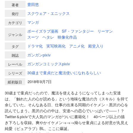
豊田悠
著者
スクウェア・エニックス
発行
マンガ
カテゴリ
ボーイズラブ漫画
SF・ファンタジー
リーマン
ジャンル
スーツ
ヘタレ
映像化作品
ドラマ化
実写映画化
アニメ化
殿堂入り
タグ
ガンガンpixiv
雑誌
ガンガンコミックスpixiv
レーベル
30歳まで童貞だと魔法使いになれるらしい
シリーズ
2018年9月7日
紙初版日
30歳まで童貞だったので、魔法を使えるようになってしまった安達
は、「触れた人の心が読める」という地味な魔法の力（スキル）を持て
余していた。そんなある日、仕事の出来る同期のイケメン・黒沢の心を
読んでしまう。黒沢の心の中は、安達への恋心でいっぱいで――！？
Twitter＆pixivで大人気のマンガがついに書籍化！ 40ページ以上の描
き下ろしを収録。爽やかイケメン→→→拗らせ童貞による好意が丸見え
純愛（ピュアラブ）BL、ここに爆誕。