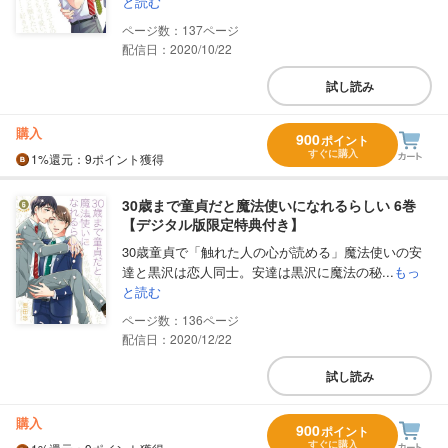
と読む
137
配信日：2020/10/22
試し読み
購入
900
ポイント
すぐに購入
1%
還元
：9ポイント獲得
30歳まで童貞だと魔法使いになれるらしい 6巻
【デジタル版限定特典付き】
30歳童貞で「触れた人の心が読める」魔法使いの安
達と黒沢は恋人同士。安達は黒沢に魔法の秘...
もっ
と読む
136
配信日：2020/12/22
試し読み
購入
900
ポイント
すぐに購入