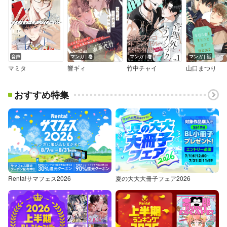
音声
マンガ｜巻
マンガ｜巻
マンガ｜話
マミタ
響ギィ
竹中チャイ
山口まつり
おすすめ特集
Renta!サマフェス2026
夏の大大大冊子フェア2026