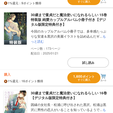
すぐに購入
1%
還元
：9ポイント獲得
30歳まで童貞だと魔法使いになれるらしい 15巻
特装版 純愛カップルアルバム小冊子付き【デジ
タル版限定特典付き】
今回のカップルアルバム小冊子では、多幸感たっぷ
りな安達＆黒沢の美麗イラストを詰め込んだギ...
も
っと読む
173
配信日：2025/01/21
試し読み
購入
1,600
ポイント
すぐに購入
1%
還元
：16ポイント獲得
30歳まで童貞だと魔法使いになれるらしい 16巻
【デジタル版限定特典付き】
因縁の女社長・松浦に呼び出された黒沢。松浦は黒
沢に男性の恋人がいることを知っているようで...
も