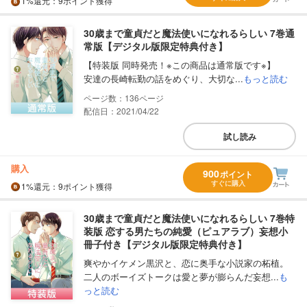
1%
還元
：9ポイント獲得
30歳まで童貞だと魔法使いになれるらしい 7巻通
常版【デジタル版限定特典付き】
【特装版 同時発売！※この商品は通常版です※】
安達の長崎転勤の話をめぐり、大切な...
もっと読む
136
配信日：2021/04/22
試し読み
購入
900
ポイント
すぐに購入
1%
還元
：9ポイント獲得
30歳まで童貞だと魔法使いになれるらしい 7巻特
装版 恋する男たちの純愛（ピュアラブ）妄想小
冊子付き【デジタル版限定特典付き】
爽やかイケメン黒沢と、恋に奥手な小説家の柘植。
二人のボーイズトークは愛と夢が膨らんだ妄想...
も
っと読む