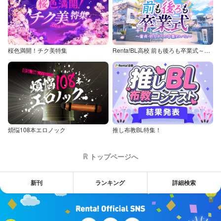
桜色満開！チク美特集
Renta!BL高校 前も後ろも卒業式～童貞・処女からの卒業アルバム～
煩悩108本エロノック
推し布教BL特集！
トップページへ
新刊
ランキング
詳細検索