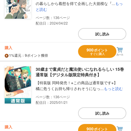
の暮らしから着想を得て企画した大規模な『...
もっ
と読む
136
配信日：2024/04/22
試し読み
購入
900
ポイント
すぐに購入
1%
還元
：9ポイント獲得
30歳まで童貞だと魔法使いになれるらしい 15巻
通常版【デジタル版限定特典付き】
【特装版 同時発売！※この商品は通常版です※】
橘に危うくお持ち帰りされそうになっ...
もっと読む
136
配信日：2025/01/21
試し読み
購入
900
ポイント