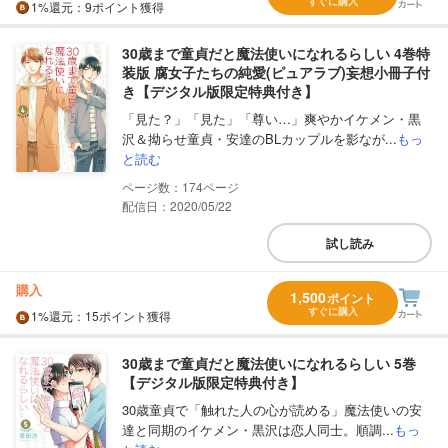
すぐに購入
1%
還元
：9ポイント獲得
30歳まで童貞だと魔法使いになれるらしい 4巻特
装版 腐女子たちの純愛(ピュアラブ)妄想小冊子付
き【デジタル版限定特典付き】
「見た？」「見た」「尊い…」爽やかイケメン・黒
沢＆拗らせ童貞・安達のBLカップルを影なが...
もっ
と読む
174
配信日：2020/05/22
試し読み
購入
1,500
ポイント
すぐに購入
1%
還元
：15ポイント獲得
30歳まで童貞だと魔法使いになれるらしい 5巻
【デジタル版限定特典付き】
30歳童貞で「触れた人の心が読める」魔法使いの安
達と同期のイケメン・黒沢は恋人同士。順調...
もっ