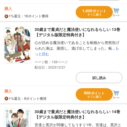
購入
1,600
ポイント
すぐに購入
1%
還元
：16ポイント獲得
30歳まで童貞だと魔法使いになれるらしい 13巻
【デジタル版限定特典付き】
心が読める魔法使いであることを柘植から突然告げ
られた湊は、困惑し、逃げ出してしまった。柘...
も
っと読む
136
配信日：2023/12/21
試し読み
購入
900
ポイント
すぐに購入
1%
還元
：9ポイント獲得
30歳まで童貞だと魔法使いになれるらしい 14巻
【デジタル版限定特典付き】
安達と黒沢が同棲してもうすぐ1年。安達は、黒沢と