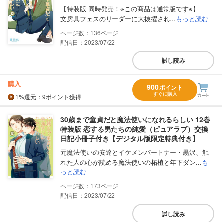
【特装版 同時発売！※この商品は通常版です※】
文房具フェスのリーダーに大抜擢され...
もっと読む
136
配信日：2023/07/22
試し読み
購入
900
ポイント
すぐに購入
1%
還元
：9ポイント獲得
30歳まで童貞だと魔法使いになれるらしい 12巻
特装版 恋する男たちの純愛（ピュアラブ）交換
日記小冊子付き【デジタル版限定特典付き】
元魔法使いの安達とイケメンパートナー・黒沢、触
れた人の心が読める魔法使いの柘植と年下ダン...
も
っと読む
173
配信日：2023/07/22
試し読み