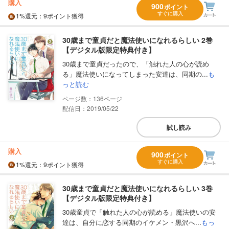
購入
900
ポイント
すぐに購入
1%
還元
：9ポイント獲得
30歳まで童貞だと魔法使いになれるらしい 2巻
【デジタル版限定特典付き】
30歳まで童貞だったので、「触れた人の心が読め
る」魔法使いになってしまった安達は、同期の...
も
っと読む
136
配信日：2019/05/22
試し読み
購入
900
ポイント
すぐに購入
1%
還元
：9ポイント獲得
30歳まで童貞だと魔法使いになれるらしい 3巻
【デジタル版限定特典付き】
30歳童貞で「触れた人の心が読める」魔法使いの安
達は、自分に恋する同期のイケメン・黒沢へ...
もっ