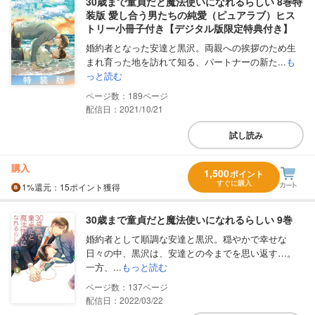
30歳まで童貞だと魔法使いになれるらしい 8巻特
装版 愛し合う男たちの純愛（ピュアラブ）ヒス
トリー小冊子付き【デジタル版限定特典付き】
婚約者となった安達と黒沢。両親への挨拶のため生
まれ育った地を訪れて知る、パートナーの新た...
も
っと読む
189
配信日：2021/10/21
試し読み
購入
1,500
ポイント
すぐに購入
1%
還元
：15ポイント獲得
30歳まで童貞だと魔法使いになれるらしい 9巻
婚約者として順調な安達と黒沢。穏やかで幸せな
日々の中、黒沢は、安達との今までを思い返す…。
一方、...
もっと読む
137
配信日：2022/03/22