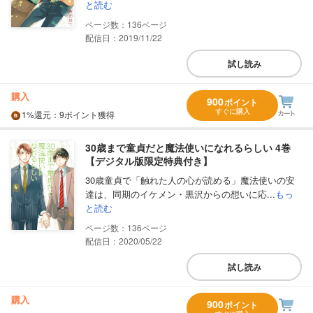
と読む
136
配信日：2019/11/22
試し読み
購入
900
ポイント
すぐに購入
1%
還元
：9ポイント獲得
30歳まで童貞だと魔法使いになれるらしい 4巻
【デジタル版限定特典付き】
30歳童貞で「触れた人の心が読める」魔法使いの安
達は、同期のイケメン・黒沢からの想いに応...
もっ
と読む
136
配信日：2020/05/22
試し読み
購入
900
ポイント