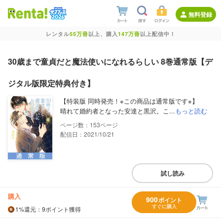
無料登録
レンタル
55万冊
以上、購入
147万冊
以上配信中！
30歳まで童貞だと魔法使いになれるらしい 8巻通常版【デ
ジタル版限定特典付き】
【特装版 同時発売！※この商品は通常版です※】
晴れて婚約者となった安達と黒沢。こ...
もっと読む
153
配信日：2021/10/21
試し読み
購入
900
ポイント
すぐに購入
1%
還元
：9ポイント獲得