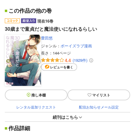
この作品の他の巻
現在16巻
30歳まで童貞だと魔法使いになれるらしい
豊田悠
ジャンル：
ボーイズラブ漫画
長さ：
144ページ
4.4
(1929件)
レビューを書く
推し本棚
マイリスト
レンタル追加リクエスト
配信お知らせメール設定
続刊はこちら
作品詳細