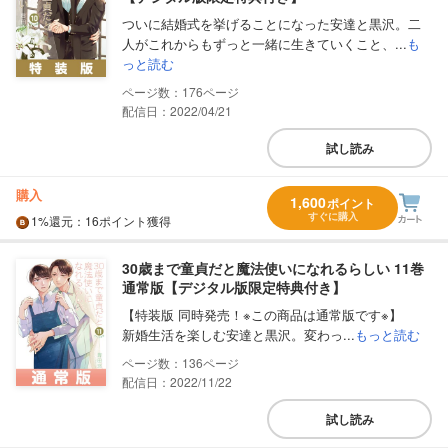
ついに結婚式を挙げることになった安達と黒沢。二
人がこれからもずっと一緒に生きていくこと、...
も
っと読む
176
配信日：2022/04/21
試し読み
購入
1,600
ポイント
すぐに購入
1%
還元
：16ポイント獲得
30歳まで童貞だと魔法使いになれるらしい 11巻
通常版【デジタル版限定特典付き】
【特装版 同時発売！※この商品は通常版です※】
新婚生活を楽しむ安達と黒沢。変わっ...
もっと読む
136
配信日：2022/11/22
試し読み