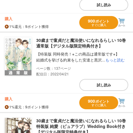
試し読み
購入
900
ポイント
すぐに購入
1%
還元
：9ポイント獲得
30歳まで童貞だと魔法使いになれるらしい 10巻
通常版【デジタル版限定特典付き】
【特装版 同時発売！※この商品は通常版です※】
結婚式を挙げる約束をした安達と黒沢...
もっと読む
137
配信日：2022/04/21
試し読み
購入
900
ポイント
すぐに購入
1%
還元
：9ポイント獲得
30歳まで童貞だと魔法使いになれるらしい 10巻
特装版 純愛（ピュアラブ）Wedding Book付き
【デジタル版限定特典付き】