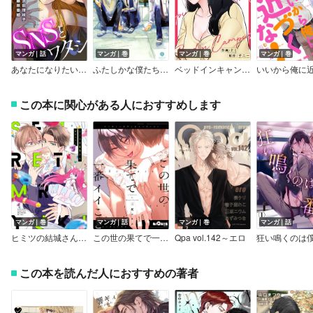
マンガ｜話
マンガ｜巻
マンガ｜巻
マンガ｜巻
あなたになりたい～整形とSNSとワタシ～ 分冊版
ふたしかな僕たちは、
ベッドインキャンパス【電子単行本版】
この本に関心がある人におすすめします
マンガ｜巻
マンガ｜話
マンガ｜巻
マンガ｜話
ヒミツの結城さん【電子限定特典つき】
この世の果てで一番イイこと
Qpa vol.142～エロ
狂い鳴くのは
この本を読んだ人におすすめの著者