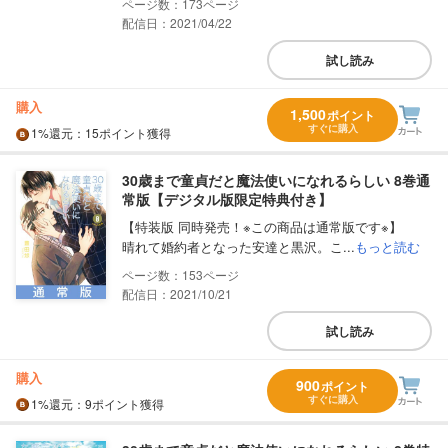
173
配信日：2021/04/22
試し読み
購入
1,500
ポイント
すぐに購入
1%
還元
：15ポイント獲得
30歳まで童貞だと魔法使いになれるらしい 8巻通
常版【デジタル版限定特典付き】
【特装版 同時発売！※この商品は通常版です※】
晴れて婚約者となった安達と黒沢。こ...
もっと読む
153
配信日：2021/10/21
試し読み
購入
900
ポイント
すぐに購入
1%
還元
：9ポイント獲得