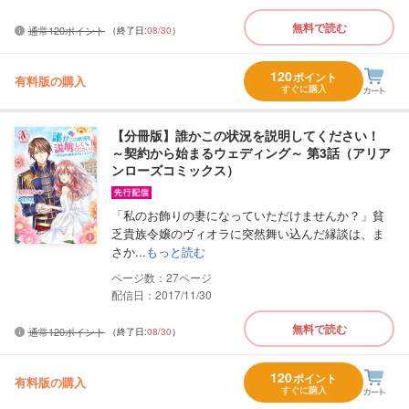
無料で読む
通常120ポイント
（終了日:
08/30
）
120
ポイント
有料版の購入
すぐに購入
【分冊版】誰かこの状況を説明してください！
～契約から始まるウェディング～ 第3話（アリア
ンローズコミックス）
「私のお飾りの妻になっていただけませんか？」貧
乏貴族令嬢のヴィオラに突然舞い込んだ縁談は、ま
さか...
もっと読む
27
配信日：2017/11/30
無料で読む
通常120ポイント
（終了日:
08/30
）
120
ポイント
有料版の購入
すぐに購入