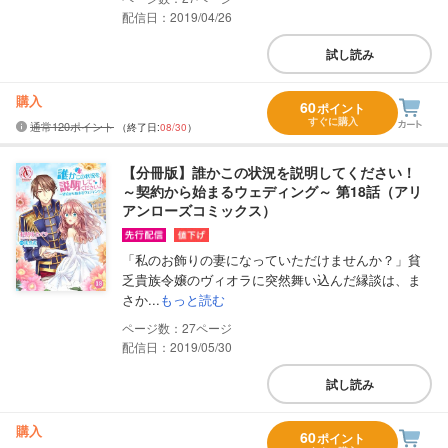
配信日：2019/04/26
試し読み
購入
60
ポイント
すぐに購入
通常120ポイント
（終了日:
08/30
）
【分冊版】誰かこの状況を説明してください！
～契約から始まるウェディング～ 第18話（アリ
アンローズコミックス）
「私のお飾りの妻になっていただけませんか？」貧
乏貴族令嬢のヴィオラに突然舞い込んだ縁談は、ま
さか...
もっと読む
27
配信日：2019/05/30
試し読み
購入
60
ポイント