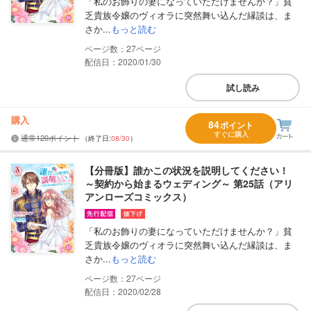
「私のお飾りの妻になっていただけませんか？」貧
乏貴族令嬢のヴィオラに突然舞い込んだ縁談は、ま
さか...
もっと読む
27
配信日：2020/01/30
試し読み
購入
84
ポイント
すぐに購入
通常120ポイント
（終了日:
08/30
）
【分冊版】誰かこの状況を説明してください！
～契約から始まるウェディング～ 第25話（アリ
アンローズコミックス）
「私のお飾りの妻になっていただけませんか？」貧
乏貴族令嬢のヴィオラに突然舞い込んだ縁談は、ま
さか...
もっと読む
27
配信日：2020/02/28