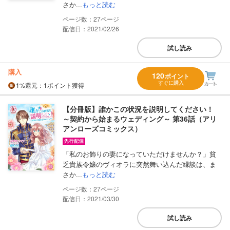
さか...
もっと読む
27
配信日：2021/02/26
試し読み
購入
120
ポイント
すぐに購入
1%
還元
：1ポイント獲得
【分冊版】誰かこの状況を説明してください！
～契約から始まるウェディング～ 第36話（アリ
アンローズコミックス）
「私のお飾りの妻になっていただけませんか？」貧
乏貴族令嬢のヴィオラに突然舞い込んだ縁談は、ま
さか...
もっと読む
27
配信日：2021/03/30
試し読み