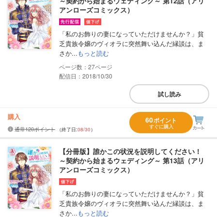
～契約から始まるウェディング～ 第12話（アリ
アンローズコミックス）
「私のお飾りの妻になっていただけませんか？」貧
乏貴族令嬢のヴィオラに突然舞い込んだ縁談は、ま
さか...
もっと読む
27
配信日：2018/10/30
試し読み
購入
60
ポイント
すぐに購入
通常120ポイント
（終了日:
08/30
）
【分冊版】誰かこの状況を説明してください！
～契約から始まるウェディング～ 第13話（アリ
アンローズコミックス）
「私のお飾りの妻になっていただけませんか？」貧
乏貴族令嬢のヴィオラに突然舞い込んだ縁談は、ま
さか...
もっと読む