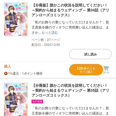
【分冊版】誰かこの状況を説明してください！
～契約から始まるウェディング～ 第34話（アリ
アンローズコミックス）
「私のお飾りの妻になっていただけませんか？」貧
乏貴族令嬢のヴィオラに突然舞い込んだ縁談は、ま
さか...
もっと読む
27
配信日：2020/12/30
試し読み
購入
120
ポイント
すぐに購入
1%
還元
：1ポイント獲得
【分冊版】誰かこの状況を説明してください！
～契約から始まるウェディング～ 第35話（アリ
アンローズコミックス）
「私のお飾りの妻になっていただけませんか？」貧
乏貴族令嬢のヴィオラに突然舞い込んだ縁談は、ま