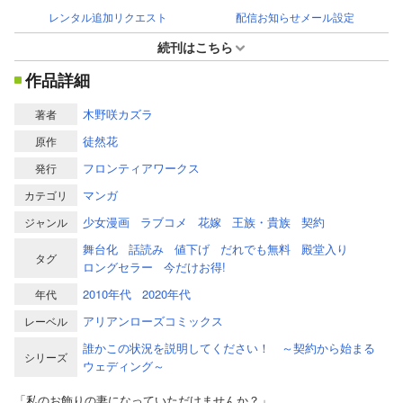
レンタル追加リクエスト
配信お知らせメール設定
続刊はこちら
作品詳細
木野咲カズラ
著者
徒然花
原作
フロンティアワークス
発行
マンガ
カテゴリ
少女漫画
ラブコメ
花嫁
王族・貴族
契約
ジャンル
舞台化
話読み
値下げ
だれでも無料
殿堂入り
タグ
ロングセラー
今だけお得!
2010年代
2020年代
年代
アリアンローズコミックス
レーベル
誰かこの状況を説明してください！ ～契約から始まる
シリーズ
ウェディング～
「私のお飾りの妻になっていただけませんか？」