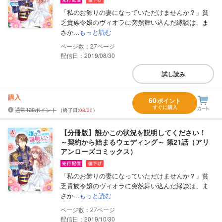
「私のお飾りの妻になっていただけませんか？」貧
乏貴族令嬢のヴィオラに突然舞い込んだ縁談は、ま
さか...
もっと読む
27
配信日：2019/08/30
試し読み
購入
60
ポイント
すぐに購入
通常120ポイント
（終了日:
08/30
）
【分冊版】誰かこの状況を説明してください！
～契約から始まるウェディング～ 第21話（アリ
アンローズコミックス）
「私のお飾りの妻になっていただけませんか？」貧
乏貴族令嬢のヴィオラに突然舞い込んだ縁談は、ま
さか...
もっと読む
27
配信日：2019/10/30