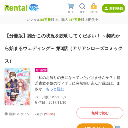
無料登録
レンタル
55万冊
以上、購入
147万冊
以上配信中！
【分冊版】誰かこの状況を説明してください！ ～契約か
ら始まるウェディング～ 第3話（アリアンローズコミック
ス）
「私のお飾りの妻になっていただけませんか？」貧
乏貴族令嬢のヴィオラに突然舞い込んだ縁談は、ま
さか...
もっと読む
27
配信日：2017/11/30
無料で読む
通常120ポイント
（終了日:
08/30
）