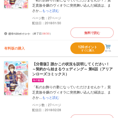
乏貴族令嬢のヴィオラに突然舞い込んだ縁談は、ま
さか...
もっと読む
27
配信日：2018/01/30
無料で読む
通常120ポイント
（終了日:
08/30
）
120
ポイント
有料版の購入
すぐに購入
【分冊版】誰かこの状況を説明してください！
～契約から始まるウェディング～ 第6話（アリア
ンローズコミックス）
「私のお飾りの妻になっていただけませんか？」貧
乏貴族令嬢のヴィオラに突然舞い込んだ縁談は、ま
さか...
もっと読む
27
配信日：2018/02/28