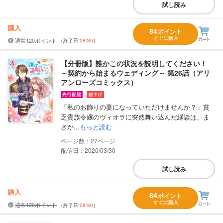
試し読み
購入
84
ポイント
すぐに購入
通常120ポイント
（終了日:
08/30
）
【分冊版】誰かこの状況を説明してください！
～契約から始まるウェディング～ 第26話（アリ
アンローズコミックス）
「私のお飾りの妻になっていただけませんか？」貧
乏貴族令嬢のヴィオラに突然舞い込んだ縁談は、ま
さか...
もっと読む
27
配信日：2020/03/30
試し読み
購入
84
ポイント
すぐに購入
通常120ポイント
（終了日:
08/30
）