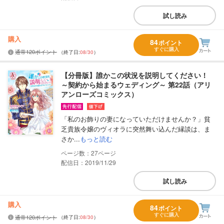
試し読み
購入
84
ポイント
すぐに購入
通常120ポイント
（終了日:
08/30
）
【分冊版】誰かこの状況を説明してください！
～契約から始まるウェディング～ 第22話（アリ
アンローズコミックス）
「私のお飾りの妻になっていただけませんか？」貧
乏貴族令嬢のヴィオラに突然舞い込んだ縁談は、ま
さか...
もっと読む
27
配信日：2019/11/29
試し読み
購入
84
ポイント
すぐに購入
通常120ポイント
（終了日:
08/30
）