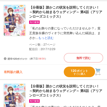
【分冊版】誰かこの状況を説明してください！
～契約から始まるウェディング～ 第4話（アリア
ンローズコミックス）
「私のお飾りの妻になっていただけませんか？」貧
乏貴族令嬢のヴィオラに突然舞い込んだ縁談は、ま
さか...
もっと読む
27
配信日：2017/12/29
無料で読む
通常120ポイント
（終了日:
08/30
）
120
ポイント
有料版の購入
すぐに購入
【分冊版】誰かこの状況を説明してください！
～契約から始まるウェディング～ 第5話（アリア
ンローズコミックス）
「私のお飾りの妻になっていただけませんか？」貧