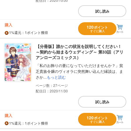
配信日：2020/10/30
試し読み
購入
120
ポイント
すぐに購入
1%
還元
：1ポイント獲得
【分冊版】誰かこの状況を説明してください！
～契約から始まるウェディング～ 第33話（アリ
アンローズコミックス）
「私のお飾りの妻になっていただけませんか？」貧
乏貴族令嬢のヴィオラに突然舞い込んだ縁談は、ま
さか...
もっと読む
27
配信日：2020/11/30
試し読み
購入
120
ポイント
すぐに購入
1%
還元
：1ポイント獲得