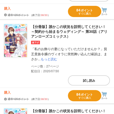
購入
84
ポイント
すぐに購入
通常120ポイント
（終了日:
08/30
）
【分冊版】誰かこの状況を説明してください！
～契約から始まるウェディング～ 第30話（アリ
アンローズコミックス）
「私のお飾りの妻になっていただけませんか？」貧
乏貴族令嬢のヴィオラに突然舞い込んだ縁談は、ま
さか...
もっと読む
27
配信日：2020/07/30
試し読み
購入
84
ポイント
すぐに購入
通常120ポイント
（終了日:
08/30
）
【分冊版】誰かこの状況を説明してください！