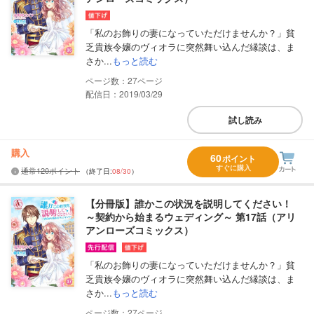
「私のお飾りの妻になっていただけませんか？」貧
乏貴族令嬢のヴィオラに突然舞い込んだ縁談は、ま
さか...
もっと読む
27
配信日：2019/03/29
試し読み
購入
60
ポイント
すぐに購入
通常120ポイント
（終了日:
08/30
）
【分冊版】誰かこの状況を説明してください！
～契約から始まるウェディング～ 第17話（アリ
アンローズコミックス）
「私のお飾りの妻になっていただけませんか？」貧
乏貴族令嬢のヴィオラに突然舞い込んだ縁談は、ま
さか...
もっと読む
27