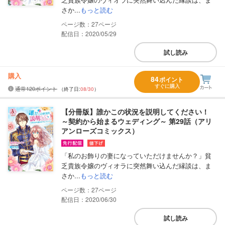
さか...
もっと読む
27
配信日：2020/05/29
試し読み
購入
84
ポイント
すぐに購入
通常120ポイント
（終了日:
08/30
）
【分冊版】誰かこの状況を説明してください！
～契約から始まるウェディング～ 第29話（アリ
アンローズコミックス）
「私のお飾りの妻になっていただけませんか？」貧
乏貴族令嬢のヴィオラに突然舞い込んだ縁談は、ま
さか...
もっと読む
27
配信日：2020/06/30
試し読み