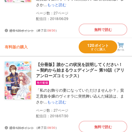
さか...
もっと読む
27
配信日：2018/06/29
無料で読む
通常120ポイント
（終了日:
08/30
）
120
ポイント
有料版の購入
すぐに購入
【分冊版】誰かこの状況を説明してください！
～契約から始まるウェディング～ 第10話（アリ
アンローズコミックス）
「私のお飾りの妻になっていただけませんか？」貧
乏貴族令嬢のヴィオラに突然舞い込んだ縁談は、ま
さか...
もっと読む
27
配信日：2018/07/30
無料で読む
通常120ポイント
（終了日:
08/30
）