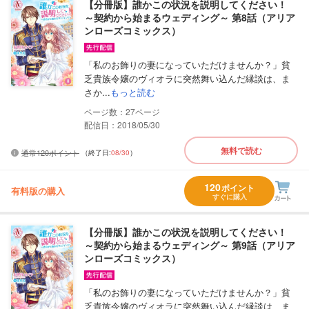
【分冊版】誰かこの状況を説明してください！
～契約から始まるウェディング～ 第8話（アリア
ンローズコミックス）
「私のお飾りの妻になっていただけませんか？」貧
乏貴族令嬢のヴィオラに突然舞い込んだ縁談は、ま
さか...
もっと読む
27
配信日：2018/05/30
無料で読む
通常120ポイント
（終了日:
08/30
）
120
ポイント
有料版の購入
すぐに購入
【分冊版】誰かこの状況を説明してください！
～契約から始まるウェディング～ 第9話（アリア
ンローズコミックス）
「私のお飾りの妻になっていただけませんか？」貧
乏貴族令嬢のヴィオラに突然舞い込んだ縁談は、ま