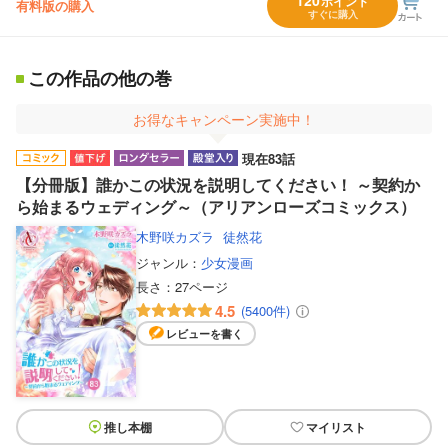
120
ポイント
有料版の購入
すぐに購入
この作品の他の巻
お得なキャンペーン実施中！
現在83話
【分冊版】誰かこの状況を説明してください！ ～契約か
ら始まるウェディング～（アリアンローズコミックス）
木野咲カズラ
徒然花
ジャンル：
少女漫画
長さ：
27ページ
4.5
(5400件)
レビューを書く
推し本棚
マイリスト