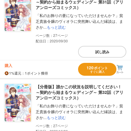
～契約から始まるウェディング～ 第31話（アリ
アンローズコミックス）
「私のお飾りの妻になっていただけませんか？」貧
乏貴族令嬢のヴィオラに突然舞い込んだ縁談は、ま
さか...
もっと読む
27
配信日：2020/09/30
試し読み
購入
120
ポイント
すぐに購入
1%
還元
：1ポイント獲得
【分冊版】誰かこの状況を説明してください！
～契約から始まるウェディング～ 第32話（アリ
アンローズコミックス）
「私のお飾りの妻になっていただけませんか？」貧
乏貴族令嬢のヴィオラに突然舞い込んだ縁談は、ま
さか...
もっと読む
27