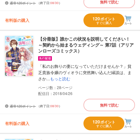
無料で読む
通常120ポイント
（終了日:
08/30
）
120
ポイント
有料版の購入
すぐに購入
【分冊版】誰かこの状況を説明してください！
～契約から始まるウェディング～ 第7話（アリア
ンローズコミックス）
「私のお飾りの妻になっていただけませんか？」貧
乏貴族令嬢のヴィオラに突然舞い込んだ縁談は、ま
さか...
もっと読む
28
配信日：2018/04/26
無料で読む
通常120ポイント
（終了日:
08/30
）
120
ポイント
有料版の購入
すぐに購入