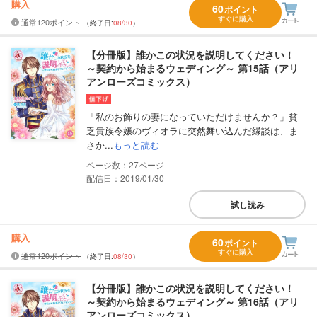
購入
60
ポイント
すぐに購入
通常120ポイント
（終了日:
08/30
）
【分冊版】誰かこの状況を説明してください！
～契約から始まるウェディング～ 第15話（アリ
アンローズコミックス）
「私のお飾りの妻になっていただけませんか？」貧
乏貴族令嬢のヴィオラに突然舞い込んだ縁談は、ま
さか...
もっと読む
27
配信日：2019/01/30
試し読み
購入
60
ポイント
すぐに購入
通常120ポイント
（終了日:
08/30
）
【分冊版】誰かこの状況を説明してください！
～契約から始まるウェディング～ 第16話（アリ
アンローズコミックス）