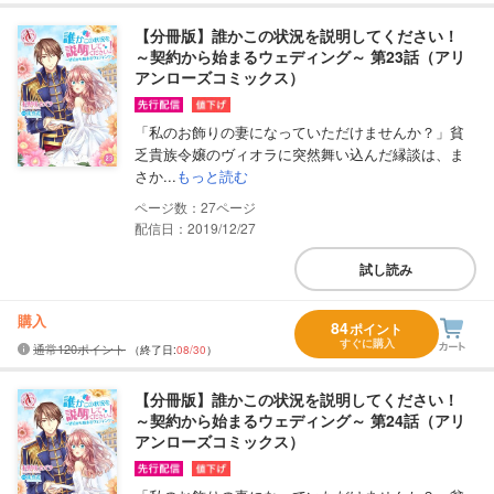
【分冊版】誰かこの状況を説明してください！
～契約から始まるウェディング～ 第23話（アリ
アンローズコミックス）
「私のお飾りの妻になっていただけませんか？」貧
乏貴族令嬢のヴィオラに突然舞い込んだ縁談は、ま
さか...
もっと読む
27
配信日：2019/12/27
試し読み
購入
84
ポイント
すぐに購入
通常120ポイント
（終了日:
08/30
）
【分冊版】誰かこの状況を説明してください！
～契約から始まるウェディング～ 第24話（アリ
アンローズコミックス）