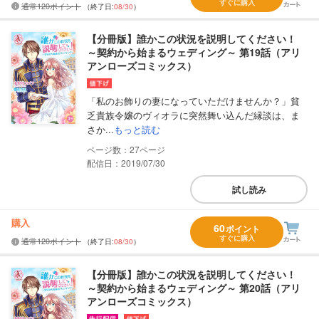
すぐに購入
通常120ポイント
（終了日:
08/30
）
【分冊版】誰かこの状況を説明してください！
～契約から始まるウェディング～ 第19話（アリ
アンローズコミックス）
「私のお飾りの妻になっていただけませんか？」貧
乏貴族令嬢のヴィオラに突然舞い込んだ縁談は、ま
さか...
もっと読む
27
配信日：2019/07/30
試し読み
購入
60
ポイント
すぐに購入
通常120ポイント
（終了日:
08/30
）
【分冊版】誰かこの状況を説明してください！
～契約から始まるウェディング～ 第20話（アリ
アンローズコミックス）