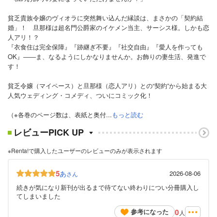
貧乏貴族令嬢のヴィオラに突然舞い込んだ縁談は、まさかの「契約結
婚」！ 旦那様は超名門公爵家のイケメン当主、サーシス様。しかも恋
人アリ！？
『衣食住は完全保障』『跡継ぎ不要』『社交自由』『愛人を作っても
OK』――ま、なるようにしかなりませんか。お飾りの妻生活、発進で
す！
貧乏令嬢（マイペース）と旦那様（恋人アリ）との“契約”から始まる大
人気ウェディング・コメディ、ついにコミック化！
（※各巻のページ数は、表紙と奥付...
もっと読む
レビューPICK UP
※Renta!で購入したユーザーのレビューのみが表示されます
5
あ
2026-08-06
さん
続きが気になり新刊が出るまで待てない終わりについ分冊購入し
てしまいました
0
参考になった
人