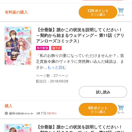
120
ポイント
有料版の購入
すぐに購入
【分冊版】誰かこの状況を説明してください！
～契約から始まるウェディング～ 第11話（アリ
アンローズコミックス）
「私のお飾りの妻になっていただけませんか？」貧
乏貴族令嬢のヴィオラに突然舞い込んだ縁談は、ま
さか...
もっと読む
27
配信日：2018/09/28
試し読み
購入
60
ポイント
すぐに購入
通常120ポイント
（終了日:
08/30
）
【分冊版】誰かこの状況を説明してください！