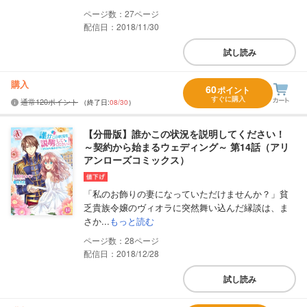
27
配信日：2018/11/30
試し読み
購入
60
ポイント
すぐに購入
通常120ポイント
（終了日:
08/30
）
【分冊版】誰かこの状況を説明してください！
～契約から始まるウェディング～ 第14話（アリ
アンローズコミックス）
「私のお飾りの妻になっていただけませんか？」貧
乏貴族令嬢のヴィオラに突然舞い込んだ縁談は、ま
さか...
もっと読む
28
配信日：2018/12/28
試し読み