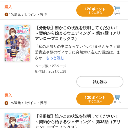
購入
120
ポイント
すぐに購入
1%
還元
：1ポイント獲得
【分冊版】誰かこの状況を説明してください！
～契約から始まるウェディング～ 第37話（アリ
アンローズコミックス）
「私のお飾りの妻になっていただけませんか？」貧
乏貴族令嬢のヴィオラに突然舞い込んだ縁談は、ま
さか...
もっと読む
27
配信日：2021/05/28
試し読み
購入
120
ポイント
すぐに購入
1%
還元
：1ポイント獲得
【分冊版】誰かこの状況を説明してください！
～契約から始まるウェディング～ 第38話（アリ
アンローズコミックス）