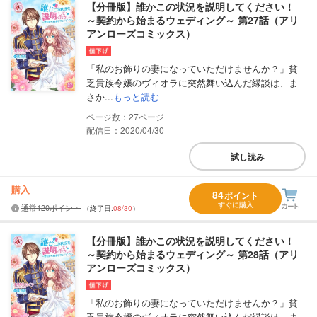
【分冊版】誰かこの状況を説明してください！
～契約から始まるウェディング～ 第27話（アリ
アンローズコミックス）
「私のお飾りの妻になっていただけませんか？」貧
乏貴族令嬢のヴィオラに突然舞い込んだ縁談は、ま
さか...
もっと読む
27
配信日：2020/04/30
試し読み
購入
84
ポイント
すぐに購入
通常120ポイント
（終了日:
08/30
）
【分冊版】誰かこの状況を説明してください！
～契約から始まるウェディング～ 第28話（アリ
アンローズコミックス）
「私のお飾りの妻になっていただけませんか？」貧
乏貴族令嬢のヴィオラに突然舞い込んだ縁談は、ま