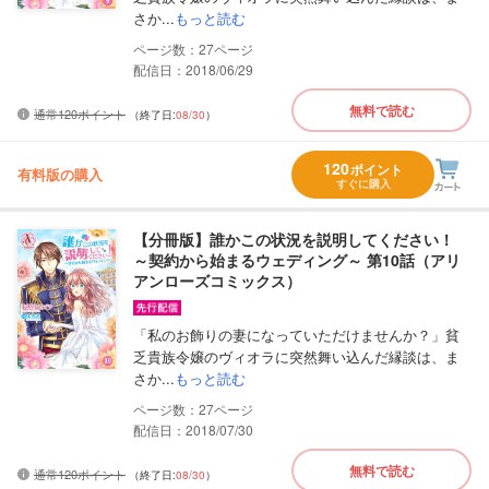
さか...
もっと読む
27
配信日：2018/06/29
無料で読む
通常120ポイント
（終了日:
08/30
）
120
ポイント
有料版の購入
すぐに購入
【分冊版】誰かこの状況を説明してください！
～契約から始まるウェディング～ 第10話（アリ
アンローズコミックス）
「私のお飾りの妻になっていただけませんか？」貧
乏貴族令嬢のヴィオラに突然舞い込んだ縁談は、ま
さか...
もっと読む
27
配信日：2018/07/30
無料で読む
通常120ポイント
（終了日:
08/30
）