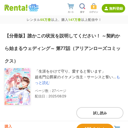
無料登録
レンタル
55万冊
以上、購入
147万冊
以上配信中！
【分冊版】誰かこの状況を説明してください！ ～契約か
ら始まるウェディング～ 第77話（アリアンローズコミッ
クス）
「生涯をかけて守り、愛すると誓います」
超名門公爵家のイケメン当主・サーシスと誓い...
も
っと読む
27
配信日：2025/08/29
試し読み
購入