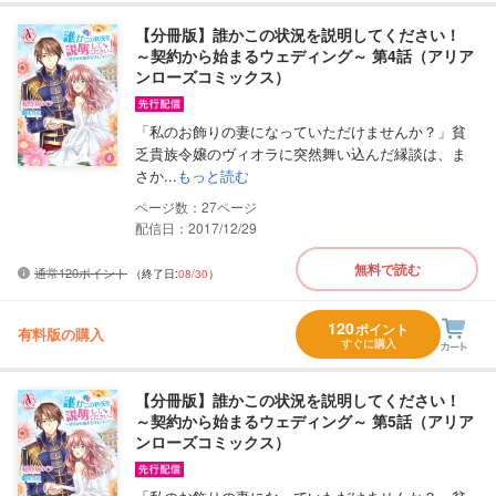
【分冊版】誰かこの状況を説明してください！
～契約から始まるウェディング～ 第4話（アリア
ンローズコミックス）
「私のお飾りの妻になっていただけませんか？」貧
乏貴族令嬢のヴィオラに突然舞い込んだ縁談は、ま
さか...
もっと読む
27
配信日：2017/12/29
無料で読む
通常120ポイント
（終了日:
08/30
）
120
ポイント
有料版の購入
すぐに購入
【分冊版】誰かこの状況を説明してください！
～契約から始まるウェディング～ 第5話（アリア
ンローズコミックス）