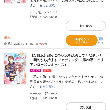
乏貴族令嬢のヴィオラに突然舞い込んだ縁談は、ま
さか...
もっと読む
27
配信日：2020/05/29
試し読み
購入
84
ポイント
すぐに購入
通常120ポイント
（終了日:
08/30
）
【分冊版】誰かこの状況を説明してください！
～契約から始まるウェディング～ 第29話（アリ
アンローズコミックス）
「私のお飾りの妻になっていただけませんか？」貧
乏貴族令嬢のヴィオラに突然舞い込んだ縁談は、ま
さか...
もっと読む
27
配信日：2020/06/30
試し読み