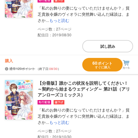
「私のお飾りの妻になっていただけませんか？」貧
乏貴族令嬢のヴィオラに突然舞い込んだ縁談は、ま
さか...
もっと読む
27
配信日：2019/08/30
試し読み
購入
60
ポイント
すぐに購入
通常120ポイント
（終了日:
08/30
）
【分冊版】誰かこの状況を説明してください！
～契約から始まるウェディング～ 第21話（アリ
アンローズコミックス）
「私のお飾りの妻になっていただけませんか？」貧
乏貴族令嬢のヴィオラに突然舞い込んだ縁談は、ま
さか...
もっと読む
27
配信日：2019/10/30