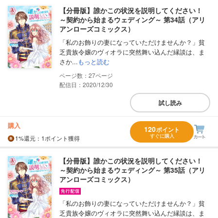
【分冊版】誰かこの状況を説明してください！
～契約から始まるウェディング～ 第34話（アリ
アンローズコミックス）
「私のお飾りの妻になっていただけませんか？」貧
乏貴族令嬢のヴィオラに突然舞い込んだ縁談は、ま
さか...
もっと読む
27
配信日：2020/12/30
試し読み
購入
120
ポイント
すぐに購入
1%
還元
：1ポイント獲得
【分冊版】誰かこの状況を説明してください！
～契約から始まるウェディング～ 第35話（アリ
アンローズコミックス）
「私のお飾りの妻になっていただけませんか？」貧
乏貴族令嬢のヴィオラに突然舞い込んだ縁談は、ま