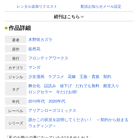
レンタル追加リクエスト
配信お知らせメール設定
続刊はこちら
作品詳細
木野咲カズラ
著者
徒然花
原作
フロンティアワークス
発行
マンガ
カテゴリ
少女漫画
ラブコメ
花嫁
王族・貴族
契約
ジャンル
舞台化
話読み
値下げ
だれでも無料
殿堂入り
タグ
ロングセラー
今だけお得!
2010年代
2020年代
年代
アリアンローズコミックス
レーベル
誰かこの状況を説明してください！ ～契約から始まる
シリーズ
ウェディング～
「私のお飾りの妻になっていただけませんか？」