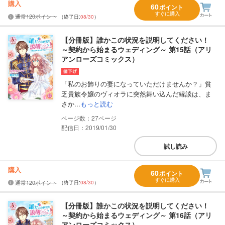
購入
60
ポイント
すぐに購入
通常120ポイント
（終了日:
08/30
）
【分冊版】誰かこの状況を説明してください！
～契約から始まるウェディング～ 第15話（アリ
アンローズコミックス）
「私のお飾りの妻になっていただけませんか？」貧
乏貴族令嬢のヴィオラに突然舞い込んだ縁談は、ま
さか...
もっと読む
27
配信日：2019/01/30
試し読み
購入
60
ポイント
すぐに購入
通常120ポイント
（終了日:
08/30
）
【分冊版】誰かこの状況を説明してください！
～契約から始まるウェディング～ 第16話（アリ
アンローズコミックス）