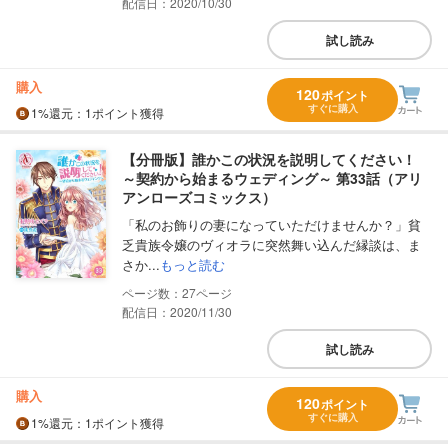
配信日：2020/10/30
試し読み
購入
120
ポイント
すぐに購入
1%
還元
：1ポイント獲得
【分冊版】誰かこの状況を説明してください！
～契約から始まるウェディング～ 第33話（アリ
アンローズコミックス）
「私のお飾りの妻になっていただけませんか？」貧
乏貴族令嬢のヴィオラに突然舞い込んだ縁談は、ま
さか...
もっと読む
27
配信日：2020/11/30
試し読み
購入
120
ポイント
すぐに購入
1%
還元
：1ポイント獲得