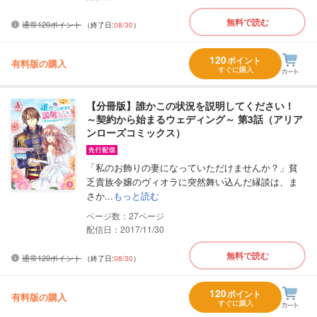
無料で読む
通常120ポイント
（終了日:
08/30
）
120
ポイント
有料版の購入
すぐに購入
【分冊版】誰かこの状況を説明してください！
～契約から始まるウェディング～ 第3話（アリア
ンローズコミックス）
「私のお飾りの妻になっていただけませんか？」貧
乏貴族令嬢のヴィオラに突然舞い込んだ縁談は、ま
さか...
もっと読む
27
配信日：2017/11/30
無料で読む
通常120ポイント
（終了日:
08/30
）
120
ポイント
有料版の購入
すぐに購入