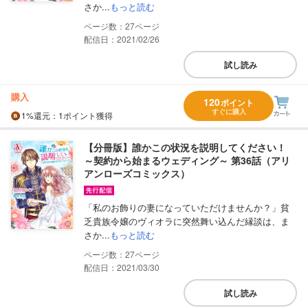
さか...
もっと読む
27
配信日：2021/02/26
試し読み
購入
120
ポイント
すぐに購入
1%
還元
：1ポイント獲得
【分冊版】誰かこの状況を説明してください！
～契約から始まるウェディング～ 第36話（アリ
アンローズコミックス）
「私のお飾りの妻になっていただけませんか？」貧
乏貴族令嬢のヴィオラに突然舞い込んだ縁談は、ま
さか...
もっと読む
27
配信日：2021/03/30
試し読み