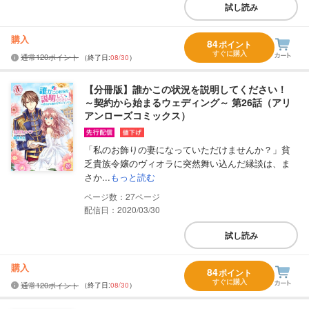
試し読み
購入
84
ポイント
すぐに購入
通常120ポイント
（終了日:
08/30
）
【分冊版】誰かこの状況を説明してください！
～契約から始まるウェディング～ 第26話（アリ
アンローズコミックス）
「私のお飾りの妻になっていただけませんか？」貧
乏貴族令嬢のヴィオラに突然舞い込んだ縁談は、ま
さか...
もっと読む
27
配信日：2020/03/30
試し読み
購入
84
ポイント
すぐに購入
通常120ポイント
（終了日:
08/30
）