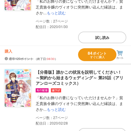
「私のお飾りの妻になっていただけませんか？」貧
乏貴族令嬢のヴィオラに突然舞い込んだ縁談は、ま
さか...
もっと読む
27
配信日：2020/01/30
試し読み
購入
84
ポイント
すぐに購入
通常120ポイント
（終了日:
08/30
）
【分冊版】誰かこの状況を説明してください！
～契約から始まるウェディング～ 第25話（アリ
アンローズコミックス）
「私のお飾りの妻になっていただけませんか？」貧
乏貴族令嬢のヴィオラに突然舞い込んだ縁談は、ま
さか...
もっと読む
27
配信日：2020/02/28