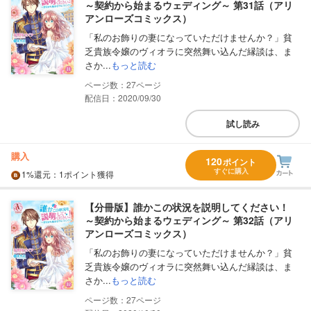
～契約から始まるウェディング～ 第31話（アリ
アンローズコミックス）
「私のお飾りの妻になっていただけませんか？」貧
乏貴族令嬢のヴィオラに突然舞い込んだ縁談は、ま
さか...
もっと読む
27
配信日：2020/09/30
試し読み
購入
120
ポイント
すぐに購入
1%
還元
：1ポイント獲得
【分冊版】誰かこの状況を説明してください！
～契約から始まるウェディング～ 第32話（アリ
アンローズコミックス）
「私のお飾りの妻になっていただけませんか？」貧
乏貴族令嬢のヴィオラに突然舞い込んだ縁談は、ま
さか...
もっと読む
27