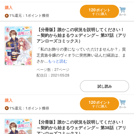
購入
120
ポイント
すぐに購入
1%
還元
：1ポイント獲得
【分冊版】誰かこの状況を説明してください！
～契約から始まるウェディング～ 第37話（アリ
アンローズコミックス）
「私のお飾りの妻になっていただけませんか？」貧
乏貴族令嬢のヴィオラに突然舞い込んだ縁談は、ま
さか...
もっと読む
27
配信日：2021/05/28
試し読み
購入
120
ポイント
すぐに購入
1%
還元
：1ポイント獲得
【分冊版】誰かこの状況を説明してください！
～契約から始まるウェディング～ 第38話（アリ
アンローズコミックス）