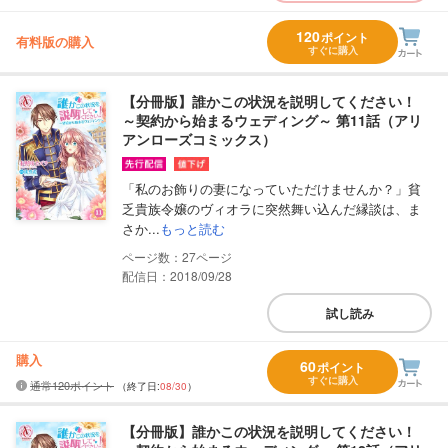
120
ポイント
有料版の購入
すぐに購入
【分冊版】誰かこの状況を説明してください！
～契約から始まるウェディング～ 第11話（アリ
アンローズコミックス）
「私のお飾りの妻になっていただけませんか？」貧
乏貴族令嬢のヴィオラに突然舞い込んだ縁談は、ま
さか...
もっと読む
27
配信日：2018/09/28
試し読み
購入
60
ポイント
すぐに購入
通常120ポイント
（終了日:
08/30
）
【分冊版】誰かこの状況を説明してください！