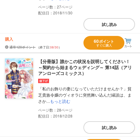
27
配信日：2018/11/30
試し読み
購入
60
ポイント
すぐに購入
通常120ポイント
（終了日:
08/30
）
【分冊版】誰かこの状況を説明してください！
～契約から始まるウェディング～ 第14話（アリ
アンローズコミックス）
「私のお飾りの妻になっていただけませんか？」貧
乏貴族令嬢のヴィオラに突然舞い込んだ縁談は、ま
さか...
もっと読む
28
配信日：2018/12/28
試し読み