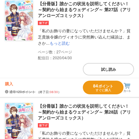
【分冊版】誰かこの状況を説明してください！
～契約から始まるウェディング～ 第27話（アリ
アンローズコミックス）
「私のお飾りの妻になっていただけませんか？」貧
乏貴族令嬢のヴィオラに突然舞い込んだ縁談は、ま
さか...
もっと読む
27
配信日：2020/04/30
試し読み
購入
84
ポイント
すぐに購入
通常120ポイント
（終了日:
08/30
）
【分冊版】誰かこの状況を説明してください！
～契約から始まるウェディング～ 第28話（アリ
アンローズコミックス）
「私のお飾りの妻になっていただけませんか？」貧