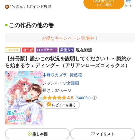
120
ポイント
すぐに購入
1%
還元
：1ポイント獲得
この作品の他の巻
お得なキャンペーン実施中！
現在83話
【分冊版】誰かこの状況を説明してください！ ～契約か
ら始まるウェディング～（アリアンローズコミックス）
木野咲カズラ
徒然花
ジャンル：
少女漫画
長さ：
27ページ
4.5
(5400件)
レビューを書く
推し本棚
マイリスト