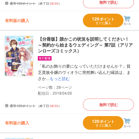
無料で読む
通常120ポイント
（終了日:
08/30
）
120
ポイント
有料版の購入
すぐに購入
【分冊版】誰かこの状況を説明してください！
～契約から始まるウェディング～ 第7話（アリア
ンローズコミックス）
「私のお飾りの妻になっていただけませんか？」貧
乏貴族令嬢のヴィオラに突然舞い込んだ縁談は、ま
さか...
もっと読む
28
配信日：2018/04/26
無料で読む
通常120ポイント
（終了日:
08/30
）
120
ポイント
有料版の購入
すぐに購入