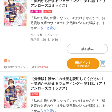
～契約から始まるウェディング～ 第12話（アリ
アンローズコミックス）
「私のお飾りの妻になっていただけませんか？」貧
乏貴族令嬢のヴィオラに突然舞い込んだ縁談は、ま
さか...
もっと読む
27
配信日：2018/10/30
試し読み
購入
60
ポイント
すぐに購入
通常120ポイント
（終了日:
08/30
）
【分冊版】誰かこの状況を説明してください！
～契約から始まるウェディング～ 第13話（アリ
アンローズコミックス）
「私のお飾りの妻になっていただけませんか？」貧
乏貴族令嬢のヴィオラに突然舞い込んだ縁談は、ま
さか...
もっと読む