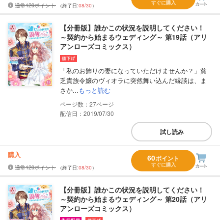
すぐに購入
通常120ポイント
（終了日:
08/30
）
【分冊版】誰かこの状況を説明してください！
～契約から始まるウェディング～ 第19話（アリ
アンローズコミックス）
「私のお飾りの妻になっていただけませんか？」貧
乏貴族令嬢のヴィオラに突然舞い込んだ縁談は、ま
さか...
もっと読む
27
配信日：2019/07/30
試し読み
購入
60
ポイント
すぐに購入
通常120ポイント
（終了日:
08/30
）
【分冊版】誰かこの状況を説明してください！
～契約から始まるウェディング～ 第20話（アリ
アンローズコミックス）