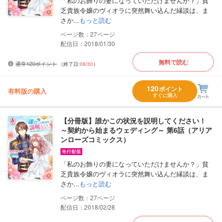
「私のお飾りの妻になっていただけませんか？」貧
乏貴族令嬢のヴィオラに突然舞い込んだ縁談は、ま
さか...
もっと読む
27
配信日：2018/01/30
無料で読む
通常120ポイント
（終了日:
08/30
）
120
ポイント
有料版の購入
すぐに購入
【分冊版】誰かこの状況を説明してください！
～契約から始まるウェディング～ 第6話（アリア
ンローズコミックス）
「私のお飾りの妻になっていただけませんか？」貧
乏貴族令嬢のヴィオラに突然舞い込んだ縁談は、ま
さか...
もっと読む
27
配信日：2018/02/28