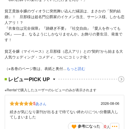
貧乏貴族令嬢のヴィオラに突然舞い込んだ縁談は、まさかの「契約結
婚」！ 旦那様は超名門公爵家のイケメン当主、サーシス様。しかも恋
人アリ！？
『衣食住は完全保障』『跡継ぎ不要』『社交自由』『愛人を作っても
OK』――ま、なるようにしかなりませんか。お飾りの妻生活、発進で
す！
貧乏令嬢（マイペース）と旦那様（恋人アリ）との“契約”から始まる大
人気ウェディング・コメディ、ついにコミック化！
（※各巻のページ数は、表紙と奥付...
もっと読む
レビューPICK UP
※Renta!で購入したユーザーのレビューのみが表示されます
5
あ
2026-08-06
さん
続きが気になり新刊が出るまで待てない終わりについ分冊購入し
てしまいました
0
参考になった
人