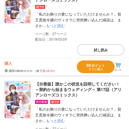
「私のお飾りの妻になっていただけませんか？」貧
乏貴族令嬢のヴィオラに突然舞い込んだ縁談は、ま
さか...
もっと読む
27
配信日：2019/03/29
試し読み
購入
60
ポイント
すぐに購入
通常120ポイント
（終了日:
08/30
）
【分冊版】誰かこの状況を説明してください！
～契約から始まるウェディング～ 第17話（アリ
アンローズコミックス）
「私のお飾りの妻になっていただけませんか？」貧
乏貴族令嬢のヴィオラに突然舞い込んだ縁談は、ま
さか...
もっと読む
27