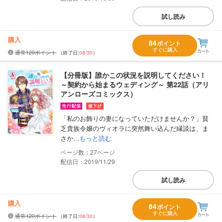
試し読み
購入
84
ポイント
すぐに購入
通常120ポイント
（終了日:
08/30
）
【分冊版】誰かこの状況を説明してください！
～契約から始まるウェディング～ 第22話（アリ
アンローズコミックス）
「私のお飾りの妻になっていただけませんか？」貧
乏貴族令嬢のヴィオラに突然舞い込んだ縁談は、ま
さか...
もっと読む
27
配信日：2019/11/29
試し読み
購入
84
ポイント
すぐに購入
通常120ポイント
（終了日:
08/30
）