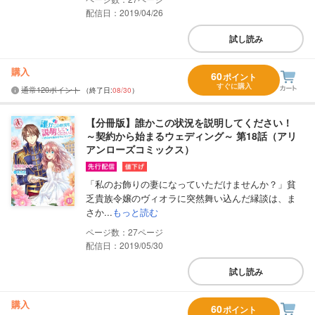
配信日：2019/04/26
試し読み
購入
60
ポイント
すぐに購入
通常120ポイント
（終了日:
08/30
）
【分冊版】誰かこの状況を説明してください！
～契約から始まるウェディング～ 第18話（アリ
アンローズコミックス）
「私のお飾りの妻になっていただけませんか？」貧
乏貴族令嬢のヴィオラに突然舞い込んだ縁談は、ま
さか...
もっと読む
27
配信日：2019/05/30
試し読み
購入
60
ポイント