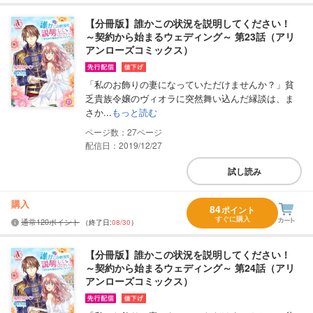
【分冊版】誰かこの状況を説明してください！
～契約から始まるウェディング～ 第23話（アリ
アンローズコミックス）
「私のお飾りの妻になっていただけませんか？」貧
乏貴族令嬢のヴィオラに突然舞い込んだ縁談は、ま
さか...
もっと読む
27
配信日：2019/12/27
試し読み
購入
84
ポイント
すぐに購入
通常120ポイント
（終了日:
08/30
）
【分冊版】誰かこの状況を説明してください！
～契約から始まるウェディング～ 第24話（アリ
アンローズコミックス）