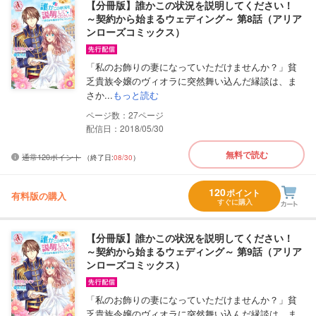
【分冊版】誰かこの状況を説明してください！
～契約から始まるウェディング～ 第8話（アリア
ンローズコミックス）
「私のお飾りの妻になっていただけませんか？」貧
乏貴族令嬢のヴィオラに突然舞い込んだ縁談は、ま
さか...
もっと読む
27
配信日：2018/05/30
無料で読む
通常120ポイント
（終了日:
08/30
）
120
ポイント
有料版の購入
すぐに購入
【分冊版】誰かこの状況を説明してください！
～契約から始まるウェディング～ 第9話（アリア
ンローズコミックス）
「私のお飾りの妻になっていただけませんか？」貧
乏貴族令嬢のヴィオラに突然舞い込んだ縁談は、ま