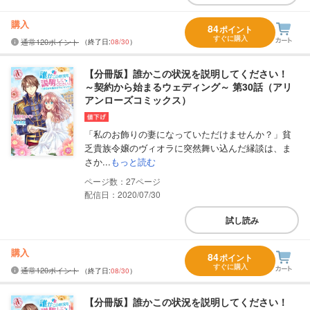
購入
84
ポイント
すぐに購入
通常120ポイント
（終了日:
08/30
）
【分冊版】誰かこの状況を説明してください！
～契約から始まるウェディング～ 第30話（アリ
アンローズコミックス）
「私のお飾りの妻になっていただけませんか？」貧
乏貴族令嬢のヴィオラに突然舞い込んだ縁談は、ま
さか...
もっと読む
27
配信日：2020/07/30
試し読み
購入
84
ポイント
すぐに購入
通常120ポイント
（終了日:
08/30
）
【分冊版】誰かこの状況を説明してください！