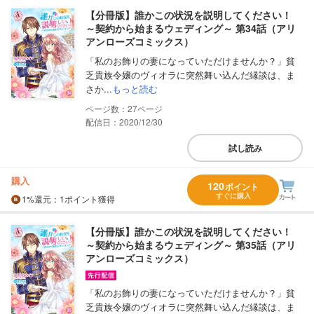
【分冊版】誰かこの状況を説明してください！
～契約から始まるウェディング～ 第34話（アリ
アンローズコミックス）
「私のお飾りの妻になっていただけませんか？」貧
乏貴族令嬢のヴィオラに突然舞い込んだ縁談は、ま
さか...
もっと読む
27
配信日：2020/12/30
試し読み
購入
120
ポイント
すぐに購入
1%
還元
：1ポイント獲得
【分冊版】誰かこの状況を説明してください！
～契約から始まるウェディング～ 第35話（アリ
アンローズコミックス）
「私のお飾りの妻になっていただけませんか？」貧
乏貴族令嬢のヴィオラに突然舞い込んだ縁談は、ま