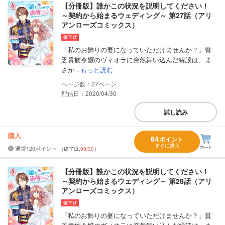
【分冊版】誰かこの状況を説明してください！
～契約から始まるウェディング～ 第27話（アリ
アンローズコミックス）
「私のお飾りの妻になっていただけませんか？」貧
乏貴族令嬢のヴィオラに突然舞い込んだ縁談は、ま
さか...
もっと読む
27
配信日：2020/04/30
試し読み
購入
84
ポイント
すぐに購入
通常120ポイント
（終了日:
08/30
）
【分冊版】誰かこの状況を説明してください！
～契約から始まるウェディング～ 第28話（アリ
アンローズコミックス）
「私のお飾りの妻になっていただけませんか？」貧