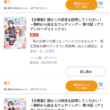
購入
60
ポイント
すぐに購入
通常120ポイント
（終了日:
08/30
）
【分冊版】誰かこの状況を説明してください！
～契約から始まるウェディング～ 第15話（アリ
アンローズコミックス）
「私のお飾りの妻になっていただけませんか？」貧
乏貴族令嬢のヴィオラに突然舞い込んだ縁談は、ま
さか...
もっと読む
27
配信日：2019/01/30
試し読み
購入
60
ポイント
すぐに購入
通常120ポイント
（終了日:
08/30
）
【分冊版】誰かこの状況を説明してください！
～契約から始まるウェディング～ 第16話（アリ
アンローズコミックス）