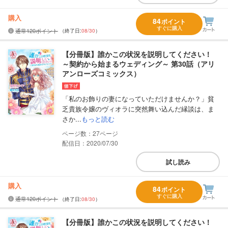
購入
84
ポイント
すぐに購入
通常120ポイント
（終了日:
08/30
）
【分冊版】誰かこの状況を説明してください！
～契約から始まるウェディング～ 第30話（アリ
アンローズコミックス）
「私のお飾りの妻になっていただけませんか？」貧
乏貴族令嬢のヴィオラに突然舞い込んだ縁談は、ま
さか...
もっと読む
27
配信日：2020/07/30
試し読み
購入
84
ポイント
すぐに購入
通常120ポイント
（終了日:
08/30
）
【分冊版】誰かこの状況を説明してください！