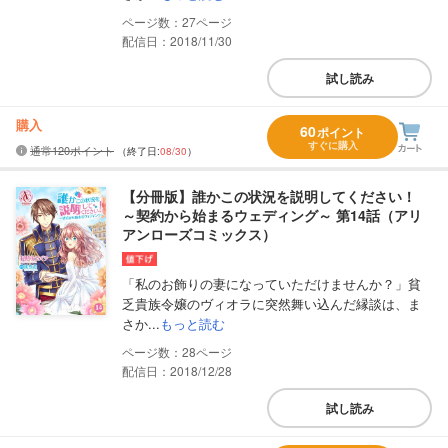
27
配信日：2018/11/30
試し読み
購入
60
ポイント
すぐに購入
通常120ポイント
（終了日:
08/30
）
【分冊版】誰かこの状況を説明してください！
～契約から始まるウェディング～ 第14話（アリ
アンローズコミックス）
「私のお飾りの妻になっていただけませんか？」貧
乏貴族令嬢のヴィオラに突然舞い込んだ縁談は、ま
さか...
もっと読む
28
配信日：2018/12/28
試し読み