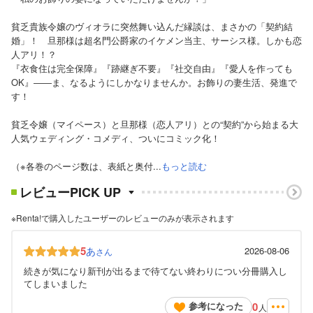
貧乏貴族令嬢のヴィオラに突然舞い込んだ縁談は、まさかの「契約結
婚」！ 旦那様は超名門公爵家のイケメン当主、サーシス様。しかも恋
人アリ！？
『衣食住は完全保障』『跡継ぎ不要』『社交自由』『愛人を作っても
OK』――ま、なるようにしかなりませんか。お飾りの妻生活、発進で
す！
貧乏令嬢（マイペース）と旦那様（恋人アリ）との“契約”から始まる大
人気ウェディング・コメディ、ついにコミック化！
（※各巻のページ数は、表紙と奥付...
もっと読む
レビューPICK UP
※Renta!で購入したユーザーのレビューのみが表示されます
5
あ
2026-08-06
さん
続きが気になり新刊が出るまで待てない終わりについ分冊購入し
てしまいました
0
参考になった
人