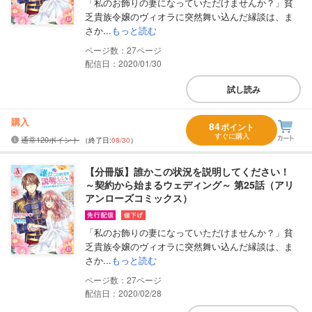
「私のお飾りの妻になっていただけませんか？」貧
乏貴族令嬢のヴィオラに突然舞い込んだ縁談は、ま
さか...
もっと読む
27
配信日：2020/01/30
試し読み
購入
84
ポイント
すぐに購入
通常120ポイント
（終了日:
08/30
）
【分冊版】誰かこの状況を説明してください！
～契約から始まるウェディング～ 第25話（アリ
アンローズコミックス）
「私のお飾りの妻になっていただけませんか？」貧
乏貴族令嬢のヴィオラに突然舞い込んだ縁談は、ま
さか...
もっと読む
27
配信日：2020/02/28