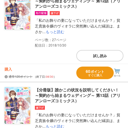
～契約から始まるウェディング～ 第12話（アリ
アンローズコミックス）
「私のお飾りの妻になっていただけませんか？」貧
乏貴族令嬢のヴィオラに突然舞い込んだ縁談は、ま
さか...
もっと読む
27
配信日：2018/10/30
試し読み
購入
60
ポイント
すぐに購入
通常120ポイント
（終了日:
08/30
）
【分冊版】誰かこの状況を説明してください！
～契約から始まるウェディング～ 第13話（アリ
アンローズコミックス）
「私のお飾りの妻になっていただけませんか？」貧
乏貴族令嬢のヴィオラに突然舞い込んだ縁談は、ま
さか...
もっと読む