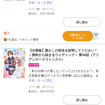
さか...
もっと読む
27
配信日：2021/02/26
試し読み
購入
120
ポイント
すぐに購入
1%
還元
：1ポイント獲得
【分冊版】誰かこの状況を説明してください！
～契約から始まるウェディング～ 第36話（アリ
アンローズコミックス）
「私のお飾りの妻になっていただけませんか？」貧
乏貴族令嬢のヴィオラに突然舞い込んだ縁談は、ま
さか...
もっと読む
27
配信日：2021/03/30
試し読み