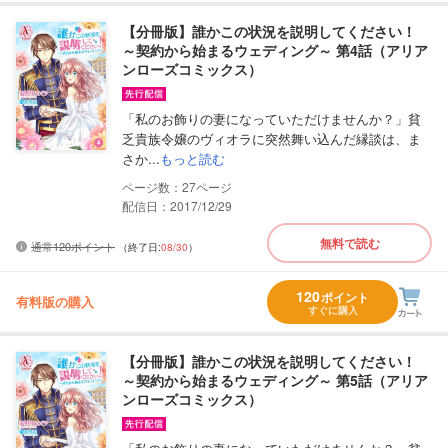
【分冊版】誰かこの状況を説明してください！
～契約から始まるウェディング～ 第4話（アリア
ンローズコミックス）
「私のお飾りの妻になっていただけませんか？」貧
乏貴族令嬢のヴィオラに突然舞い込んだ縁談は、ま
さか...
もっと読む
27
配信日：2017/12/29
無料で読む
通常120ポイント
（終了日:
08/30
）
120
ポイント
有料版の購入
すぐに購入
【分冊版】誰かこの状況を説明してください！
～契約から始まるウェディング～ 第5話（アリア
ンローズコミックス）