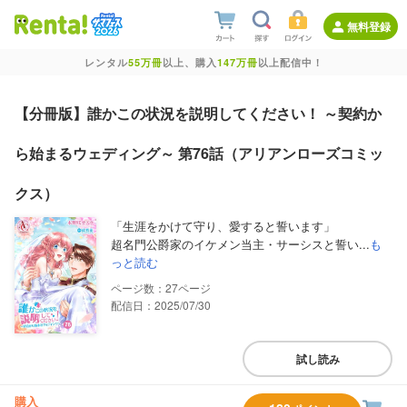
無料登録
レンタル
55万冊
以上、購入
147万冊
以上配信中！
【分冊版】誰かこの状況を説明してください！ ～契約か
ら始まるウェディング～ 第76話（アリアンローズコミッ
クス）
「生涯をかけて守り、愛すると誓います」
超名門公爵家のイケメン当主・サーシスと誓い...
も
っと読む
27
配信日：2025/07/30
試し読み
購入