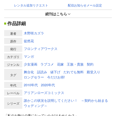
レンタル追加リクエスト
配信お知らせメール設定
続刊はこちら
作品詳細
木野咲カズラ
著者
徒然花
原作
フロンティアワークス
発行
マンガ
カテゴリ
少女漫画
ラブコメ
花嫁
王族・貴族
契約
ジャンル
舞台化
話読み
値下げ
だれでも無料
殿堂入り
タグ
ロングセラー
今だけお得!
2010年代
2020年代
年代
アリアンローズコミックス
レーベル
誰かこの状況を説明してください！ ～契約から始まる
シリーズ
ウェディング～
「私のお飾りの妻になっていただけませんか？」