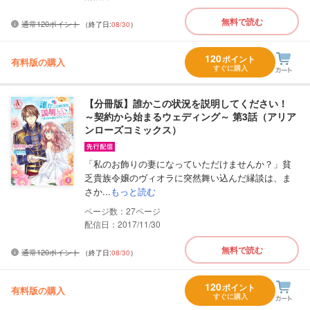
無料で読む
通常120ポイント
（終了日:
08/30
）
120
ポイント
有料版の購入
すぐに購入
【分冊版】誰かこの状況を説明してください！
～契約から始まるウェディング～ 第3話（アリア
ンローズコミックス）
「私のお飾りの妻になっていただけませんか？」貧
乏貴族令嬢のヴィオラに突然舞い込んだ縁談は、ま
さか...
もっと読む
27
配信日：2017/11/30
無料で読む
通常120ポイント
（終了日:
08/30
）
120
ポイント
有料版の購入
すぐに購入