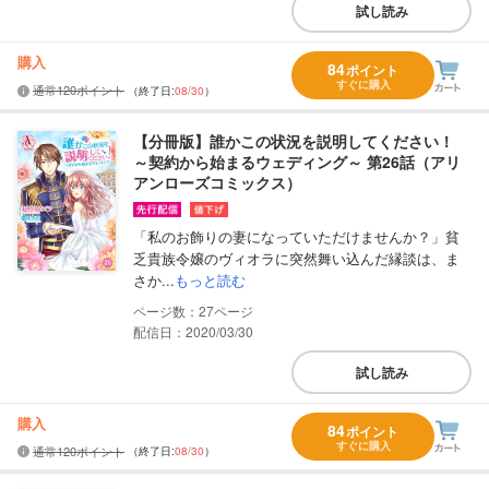
試し読み
購入
84
ポイント
すぐに購入
通常120ポイント
（終了日:
08/30
）
【分冊版】誰かこの状況を説明してください！
～契約から始まるウェディング～ 第26話（アリ
アンローズコミックス）
「私のお飾りの妻になっていただけませんか？」貧
乏貴族令嬢のヴィオラに突然舞い込んだ縁談は、ま
さか...
もっと読む
27
配信日：2020/03/30
試し読み
購入
84
ポイント
すぐに購入
通常120ポイント
（終了日:
08/30
）