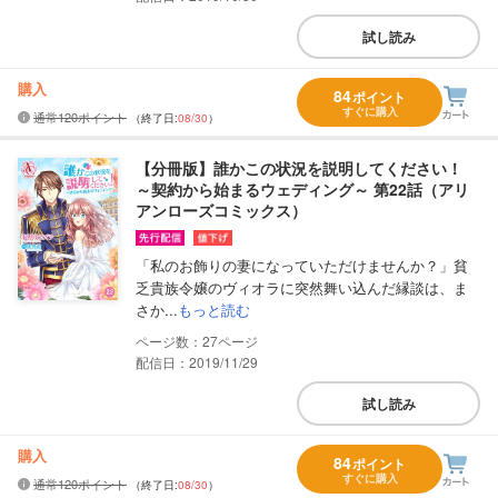
試し読み
購入
84
ポイント
すぐに購入
通常120ポイント
（終了日:
08/30
）
【分冊版】誰かこの状況を説明してください！
～契約から始まるウェディング～ 第22話（アリ
アンローズコミックス）
「私のお飾りの妻になっていただけませんか？」貧
乏貴族令嬢のヴィオラに突然舞い込んだ縁談は、ま
さか...
もっと読む
27
配信日：2019/11/29
試し読み
購入
84
ポイント
すぐに購入
通常120ポイント
（終了日:
08/30
）