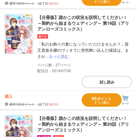
すぐに購入
通常120ポイント
（終了日:
08/30
）
【分冊版】誰かこの状況を説明してください！
～契約から始まるウェディング～ 第19話（アリ
アンローズコミックス）
「私のお飾りの妻になっていただけませんか？」貧
乏貴族令嬢のヴィオラに突然舞い込んだ縁談は、ま
さか...
もっと読む
27
配信日：2019/07/30
試し読み
購入
60
ポイント
すぐに購入
通常120ポイント
（終了日:
08/30
）
【分冊版】誰かこの状況を説明してください！
～契約から始まるウェディング～ 第20話（アリ
アンローズコミックス）