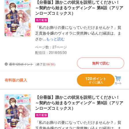
【分冊版】誰かこの状況を説明してください！
～契約から始まるウェディング～ 第8話（アリア
ンローズコミックス）
「私のお飾りの妻になっていただけませんか？」貧
乏貴族令嬢のヴィオラに突然舞い込んだ縁談は、ま
さか...
もっと読む
27
配信日：2018/05/30
無料で読む
通常120ポイント
（終了日:
08/30
）
120
ポイント
有料版の購入
すぐに購入
【分冊版】誰かこの状況を説明してください！
～契約から始まるウェディング～ 第9話（アリア
ンローズコミックス）
「私のお飾りの妻になっていただけませんか？」貧
乏貴族令嬢のヴィオラに突然舞い込んだ縁談は、ま