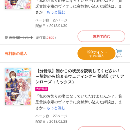
「私のお飾りの妻になっていただけませんか？」貧
乏貴族令嬢のヴィオラに突然舞い込んだ縁談は、ま
さか...
もっと読む
27
配信日：2018/01/30
無料で読む
通常120ポイント
（終了日:
08/30
）
120
ポイント
有料版の購入
すぐに購入
【分冊版】誰かこの状況を説明してください！
～契約から始まるウェディング～ 第6話（アリア
ンローズコミックス）
「私のお飾りの妻になっていただけませんか？」貧
乏貴族令嬢のヴィオラに突然舞い込んだ縁談は、ま
さか...
もっと読む
27
配信日：2018/02/28