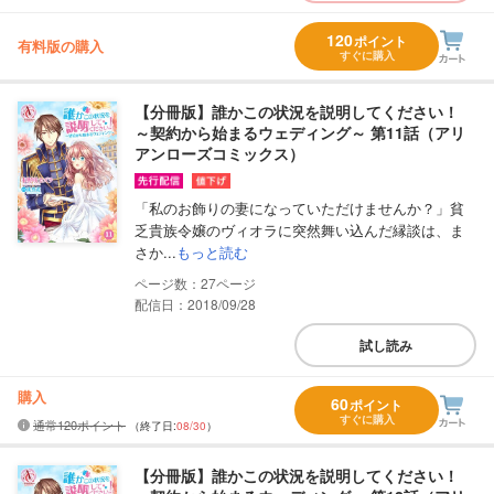
120
ポイント
有料版の購入
すぐに購入
【分冊版】誰かこの状況を説明してください！
～契約から始まるウェディング～ 第11話（アリ
アンローズコミックス）
「私のお飾りの妻になっていただけませんか？」貧
乏貴族令嬢のヴィオラに突然舞い込んだ縁談は、ま
さか...
もっと読む
27
配信日：2018/09/28
試し読み
購入
60
ポイント
すぐに購入
通常120ポイント
（終了日:
08/30
）
【分冊版】誰かこの状況を説明してください！