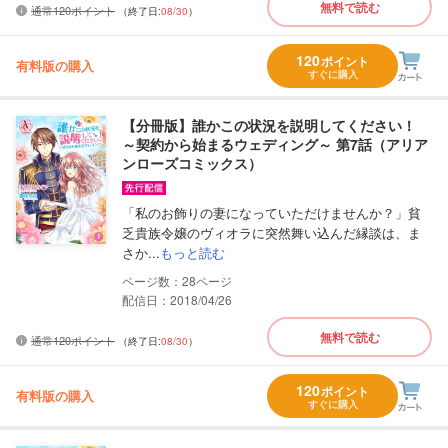
無料で読む
通常120ポイント
（終了日:
08/30
）
120
ポイント
有料版の購入
すぐに購入
【分冊版】誰かこの状況を説明してください！
～契約から始まるウェディング～ 第7話（アリア
ンローズコミックス）
「私のお飾りの妻になっていただけませんか？」貧
乏貴族令嬢のヴィオラに突然舞い込んだ縁談は、ま
さか...
もっと読む
28
配信日：2018/04/26
無料で読む
通常120ポイント
（終了日:
08/30
）
120
ポイント
有料版の購入
すぐに購入