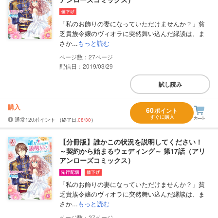
「私のお飾りの妻になっていただけませんか？」貧
乏貴族令嬢のヴィオラに突然舞い込んだ縁談は、ま
さか...
もっと読む
27
配信日：2019/03/29
試し読み
購入
60
ポイント
すぐに購入
通常120ポイント
（終了日:
08/30
）
【分冊版】誰かこの状況を説明してください！
～契約から始まるウェディング～ 第17話（アリ
アンローズコミックス）
「私のお飾りの妻になっていただけませんか？」貧
乏貴族令嬢のヴィオラに突然舞い込んだ縁談は、ま
さか...
もっと読む
27