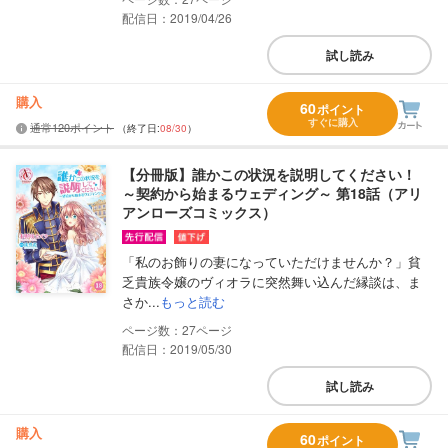
配信日：2019/04/26
試し読み
購入
60
ポイント
すぐに購入
通常120ポイント
（終了日:
08/30
）
【分冊版】誰かこの状況を説明してください！
～契約から始まるウェディング～ 第18話（アリ
アンローズコミックス）
「私のお飾りの妻になっていただけませんか？」貧
乏貴族令嬢のヴィオラに突然舞い込んだ縁談は、ま
さか...
もっと読む
27
配信日：2019/05/30
試し読み
購入
60
ポイント