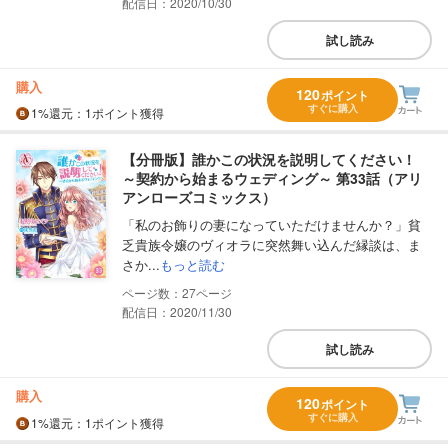
配信日：2020/10/30
試し読み
購入
120
ポイント
すぐに購入
1%
還元
：1ポイント獲得
【分冊版】誰かこの状況を説明してください！
～契約から始まるウェディング～ 第33話（アリ
アンローズコミックス）
「私のお飾りの妻になっていただけませんか？」貧
乏貴族令嬢のヴィオラに突然舞い込んだ縁談は、ま
さか...
もっと読む
27
配信日：2020/11/30
試し読み
購入
120
ポイント
すぐに購入
1%
還元
：1ポイント獲得