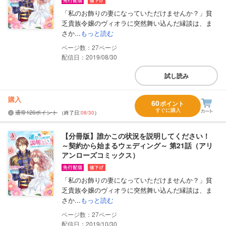
「私のお飾りの妻になっていただけませんか？」貧
乏貴族令嬢のヴィオラに突然舞い込んだ縁談は、ま
さか...
もっと読む
27
配信日：2019/08/30
試し読み
購入
60
ポイント
すぐに購入
通常120ポイント
（終了日:
08/30
）
【分冊版】誰かこの状況を説明してください！
～契約から始まるウェディング～ 第21話（アリ
アンローズコミックス）
「私のお飾りの妻になっていただけませんか？」貧
乏貴族令嬢のヴィオラに突然舞い込んだ縁談は、ま
さか...
もっと読む
27
配信日：2019/10/30