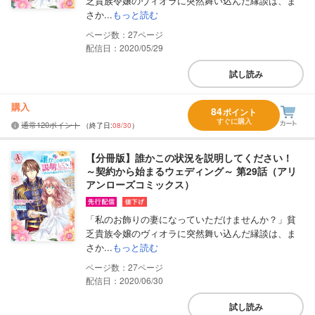
乏貴族令嬢のヴィオラに突然舞い込んだ縁談は、ま
さか...
もっと読む
27
配信日：2020/05/29
試し読み
購入
84
ポイント
すぐに購入
通常120ポイント
（終了日:
08/30
）
【分冊版】誰かこの状況を説明してください！
～契約から始まるウェディング～ 第29話（アリ
アンローズコミックス）
「私のお飾りの妻になっていただけませんか？」貧
乏貴族令嬢のヴィオラに突然舞い込んだ縁談は、ま
さか...
もっと読む
27
配信日：2020/06/30
試し読み