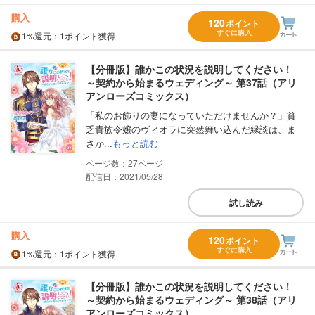
購入
120
ポイント
すぐに購入
1%
還元
：1ポイント獲得
【分冊版】誰かこの状況を説明してください！
～契約から始まるウェディング～ 第37話（アリ
アンローズコミックス）
「私のお飾りの妻になっていただけませんか？」貧
乏貴族令嬢のヴィオラに突然舞い込んだ縁談は、ま
さか...
もっと読む
27
配信日：2021/05/28
試し読み
購入
120
ポイント
すぐに購入
1%
還元
：1ポイント獲得
【分冊版】誰かこの状況を説明してください！
～契約から始まるウェディング～ 第38話（アリ
アンローズコミックス）