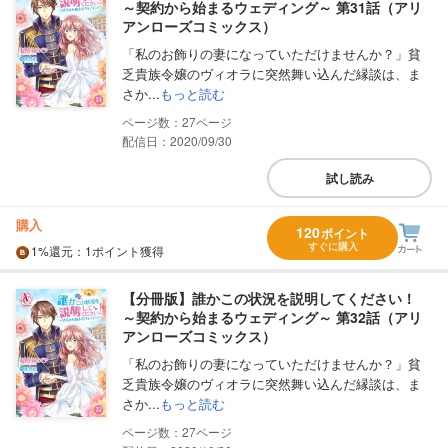
～契約から始まるウェディング～ 第31話（アリ
アンローズコミックス）
「私のお飾りの妻になっていただけませんか？」貧
乏貴族令嬢のヴィオラに突然舞い込んだ縁談は、ま
さか...
もっと読む
27
配信日：2020/09/30
試し読み
購入
120
ポイント
すぐに購入
1%
還元
：1ポイント獲得
【分冊版】誰かこの状況を説明してください！
～契約から始まるウェディング～ 第32話（アリ
アンローズコミックス）
「私のお飾りの妻になっていただけませんか？」貧
乏貴族令嬢のヴィオラに突然舞い込んだ縁談は、ま
さか...
もっと読む
27