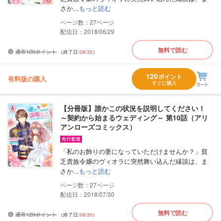
さか...
もっと読む
27
配信日：2018/06/29
無料で読む
通常120ポイント
（終了日:
08/30
）
120
ポイント
有料版の購入
すぐに購入
【分冊版】誰かこの状況を説明してください！
～契約から始まるウェディング～ 第10話（アリ
アンローズコミックス）
「私のお飾りの妻になっていただけませんか？」貧
乏貴族令嬢のヴィオラに突然舞い込んだ縁談は、ま
さか...
もっと読む
27
配信日：2018/07/30
無料で読む
通常120ポイント
（終了日:
08/30
）