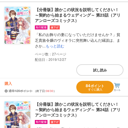
【分冊版】誰かこの状況を説明してください！
～契約から始まるウェディング～ 第23話（アリ
アンローズコミックス）
「私のお飾りの妻になっていただけませんか？」貧
乏貴族令嬢のヴィオラに突然舞い込んだ縁談は、ま
さか...
もっと読む
27
配信日：2019/12/27
試し読み
購入
84
ポイント
すぐに購入
通常120ポイント
（終了日:
08/30
）
【分冊版】誰かこの状況を説明してください！
～契約から始まるウェディング～ 第24話（アリ
アンローズコミックス）