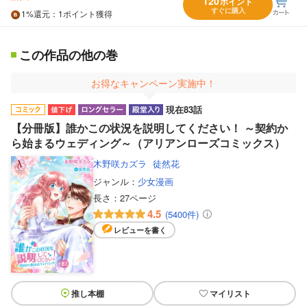
120
ポイント
すぐに購入
1%
還元
：1ポイント獲得
この作品の他の巻
お得なキャンペーン実施中！
現在83話
【分冊版】誰かこの状況を説明してください！ ～契約か
ら始まるウェディング～（アリアンローズコミックス）
木野咲カズラ
徒然花
ジャンル：
少女漫画
長さ：
27ページ
4.5
(5400件)
レビューを書く
推し本棚
マイリスト