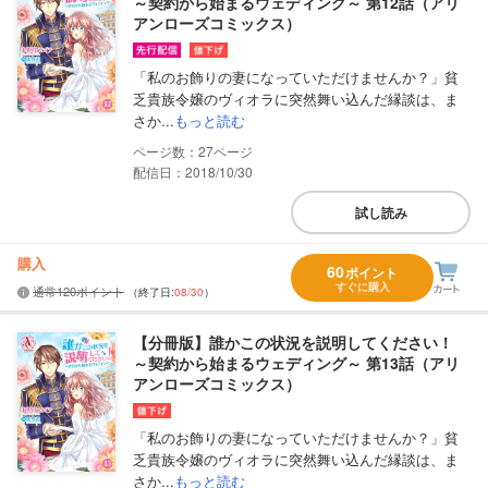
～契約から始まるウェディング～ 第12話（アリ
アンローズコミックス）
「私のお飾りの妻になっていただけませんか？」貧
乏貴族令嬢のヴィオラに突然舞い込んだ縁談は、ま
さか...
もっと読む
27
配信日：2018/10/30
試し読み
購入
60
ポイント
すぐに購入
通常120ポイント
（終了日:
08/30
）
【分冊版】誰かこの状況を説明してください！
～契約から始まるウェディング～ 第13話（アリ
アンローズコミックス）
「私のお飾りの妻になっていただけませんか？」貧
乏貴族令嬢のヴィオラに突然舞い込んだ縁談は、ま
さか...
もっと読む