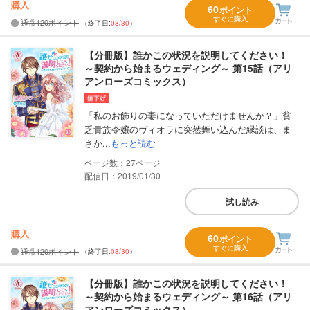
購入
60
ポイント
すぐに購入
通常120ポイント
（終了日:
08/30
）
【分冊版】誰かこの状況を説明してください！
～契約から始まるウェディング～ 第15話（アリ
アンローズコミックス）
「私のお飾りの妻になっていただけませんか？」貧
乏貴族令嬢のヴィオラに突然舞い込んだ縁談は、ま
さか...
もっと読む
27
配信日：2019/01/30
試し読み
購入
60
ポイント
すぐに購入
通常120ポイント
（終了日:
08/30
）
【分冊版】誰かこの状況を説明してください！
～契約から始まるウェディング～ 第16話（アリ
アンローズコミックス）