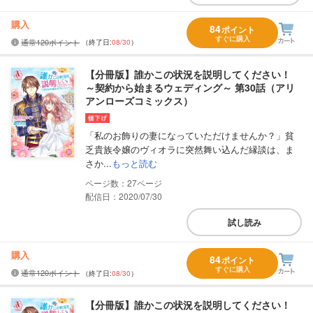
購入
84
ポイント
すぐに購入
通常120ポイント
（終了日:
08/30
）
【分冊版】誰かこの状況を説明してください！
～契約から始まるウェディング～ 第30話（アリ
アンローズコミックス）
「私のお飾りの妻になっていただけませんか？」貧
乏貴族令嬢のヴィオラに突然舞い込んだ縁談は、ま
さか...
もっと読む
27
配信日：2020/07/30
試し読み
購入
84
ポイント
すぐに購入
通常120ポイント
（終了日:
08/30
）
【分冊版】誰かこの状況を説明してください！