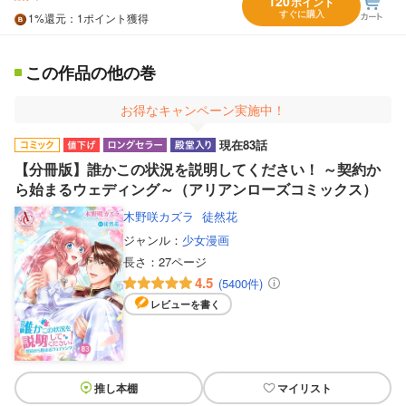
120
ポイント
すぐに購入
1%
還元
：1ポイント獲得
この作品の他の巻
お得なキャンペーン実施中！
現在83話
【分冊版】誰かこの状況を説明してください！ ～契約か
ら始まるウェディング～（アリアンローズコミックス）
木野咲カズラ
徒然花
ジャンル：
少女漫画
長さ：
27ページ
4.5
(5400件)
レビューを書く
推し本棚
マイリスト