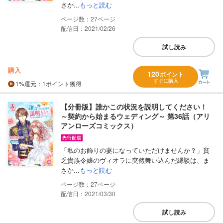
さか...
もっと読む
27
配信日：2021/02/26
試し読み
購入
120
ポイント
すぐに購入
1%
還元
：1ポイント獲得
【分冊版】誰かこの状況を説明してください！
～契約から始まるウェディング～ 第36話（アリ
アンローズコミックス）
「私のお飾りの妻になっていただけませんか？」貧
乏貴族令嬢のヴィオラに突然舞い込んだ縁談は、ま
さか...
もっと読む
27
配信日：2021/03/30
試し読み