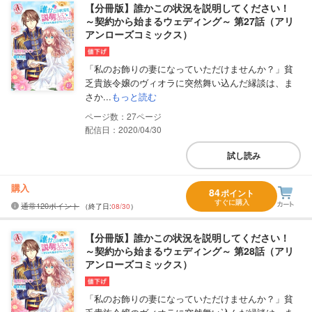
【分冊版】誰かこの状況を説明してください！
～契約から始まるウェディング～ 第27話（アリ
アンローズコミックス）
「私のお飾りの妻になっていただけませんか？」貧
乏貴族令嬢のヴィオラに突然舞い込んだ縁談は、ま
さか...
もっと読む
27
配信日：2020/04/30
試し読み
購入
84
ポイント
すぐに購入
通常120ポイント
（終了日:
08/30
）
【分冊版】誰かこの状況を説明してください！
～契約から始まるウェディング～ 第28話（アリ
アンローズコミックス）
「私のお飾りの妻になっていただけませんか？」貧