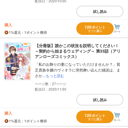
配信日：2020/10/30
試し読み
購入
120
ポイント
すぐに購入
1%
還元
：1ポイント獲得
【分冊版】誰かこの状況を説明してください！
～契約から始まるウェディング～ 第33話（アリ
アンローズコミックス）
「私のお飾りの妻になっていただけませんか？」貧
乏貴族令嬢のヴィオラに突然舞い込んだ縁談は、ま
さか...
もっと読む
27
配信日：2020/11/30
試し読み
購入
120
ポイント
すぐに購入
1%
還元
：1ポイント獲得