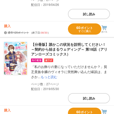
配信日：2019/04/26
試し読み
購入
60
ポイント
すぐに購入
通常120ポイント
（終了日:
08/30
）
【分冊版】誰かこの状況を説明してください！
～契約から始まるウェディング～ 第18話（アリ
アンローズコミックス）
「私のお飾りの妻になっていただけませんか？」貧
乏貴族令嬢のヴィオラに突然舞い込んだ縁談は、ま
さか...
もっと読む
27
配信日：2019/05/30
試し読み
購入
60
ポイント