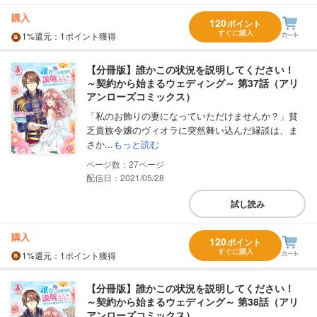
購入
120
ポイント
すぐに購入
1%
還元
：1ポイント獲得
【分冊版】誰かこの状況を説明してください！
～契約から始まるウェディング～ 第37話（アリ
アンローズコミックス）
「私のお飾りの妻になっていただけませんか？」貧
乏貴族令嬢のヴィオラに突然舞い込んだ縁談は、ま
さか...
もっと読む
27
配信日：2021/05/28
試し読み
購入
120
ポイント
すぐに購入
1%
還元
：1ポイント獲得
【分冊版】誰かこの状況を説明してください！
～契約から始まるウェディング～ 第38話（アリ
アンローズコミックス）