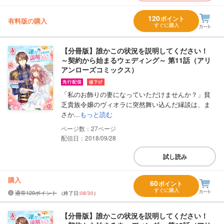
120
ポイント
有料版の購入
すぐに購入
【分冊版】誰かこの状況を説明してください！
～契約から始まるウェディング～ 第11話（アリ
アンローズコミックス）
「私のお飾りの妻になっていただけませんか？」貧
乏貴族令嬢のヴィオラに突然舞い込んだ縁談は、ま
さか...
もっと読む
27
配信日：2018/09/28
試し読み
購入
60
ポイント
すぐに購入
通常120ポイント
（終了日:
08/30
）
【分冊版】誰かこの状況を説明してください！