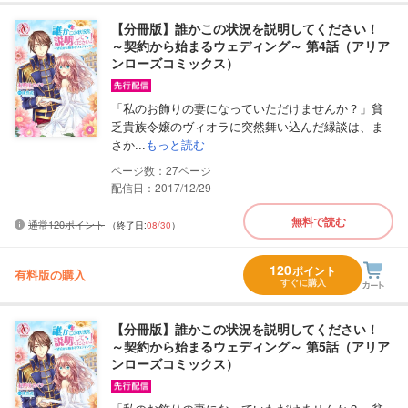
【分冊版】誰かこの状況を説明してください！
～契約から始まるウェディング～ 第4話（アリア
ンローズコミックス）
「私のお飾りの妻になっていただけませんか？」貧
乏貴族令嬢のヴィオラに突然舞い込んだ縁談は、ま
さか...
もっと読む
27
配信日：2017/12/29
無料で読む
通常120ポイント
（終了日:
08/30
）
120
ポイント
有料版の購入
すぐに購入
【分冊版】誰かこの状況を説明してください！
～契約から始まるウェディング～ 第5話（アリア
ンローズコミックス）