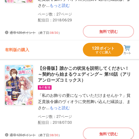
さか...
もっと読む
27
配信日：2018/06/29
無料で読む
通常120ポイント
（終了日:
08/30
）
120
ポイント
有料版の購入
すぐに購入
【分冊版】誰かこの状況を説明してください！
～契約から始まるウェディング～ 第10話（アリ
アンローズコミックス）
「私のお飾りの妻になっていただけませんか？」貧
乏貴族令嬢のヴィオラに突然舞い込んだ縁談は、ま
さか...
もっと読む
27
配信日：2018/07/30
無料で読む
通常120ポイント
（終了日:
08/30
）