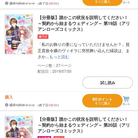
すぐに購入
通常120ポイント
（終了日:
08/30
）
【分冊版】誰かこの状況を説明してください！
～契約から始まるウェディング～ 第19話（アリ
アンローズコミックス）
「私のお飾りの妻になっていただけませんか？」貧
乏貴族令嬢のヴィオラに突然舞い込んだ縁談は、ま
さか...
もっと読む
27
配信日：2019/07/30
試し読み
購入
60
ポイント
すぐに購入
通常120ポイント
（終了日:
08/30
）
【分冊版】誰かこの状況を説明してください！
～契約から始まるウェディング～ 第20話（アリ
アンローズコミックス）