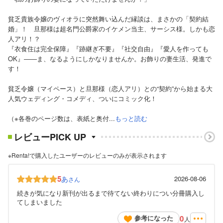
貧乏貴族令嬢のヴィオラに突然舞い込んだ縁談は、まさかの「契約結
婚」！ 旦那様は超名門公爵家のイケメン当主、サーシス様。しかも恋
人アリ！？
『衣食住は完全保障』『跡継ぎ不要』『社交自由』『愛人を作っても
OK』――ま、なるようにしかなりませんか。お飾りの妻生活、発進で
す！
貧乏令嬢（マイペース）と旦那様（恋人アリ）との“契約”から始まる大
人気ウェディング・コメディ、ついにコミック化！
（※各巻のページ数は、表紙と奥付...
もっと読む
レビューPICK UP
※Renta!で購入したユーザーのレビューのみが表示されます
5
あ
2026-08-06
さん
続きが気になり新刊が出るまで待てない終わりについ分冊購入し
てしまいました
0
参考になった
人