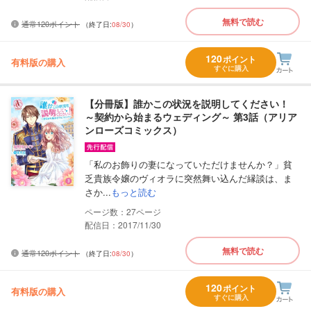
無料で読む
通常120ポイント
（終了日:
08/30
）
120
ポイント
有料版の購入
すぐに購入
【分冊版】誰かこの状況を説明してください！
～契約から始まるウェディング～ 第3話（アリア
ンローズコミックス）
「私のお飾りの妻になっていただけませんか？」貧
乏貴族令嬢のヴィオラに突然舞い込んだ縁談は、ま
さか...
もっと読む
27
配信日：2017/11/30
無料で読む
通常120ポイント
（終了日:
08/30
）
120
ポイント
有料版の購入
すぐに購入