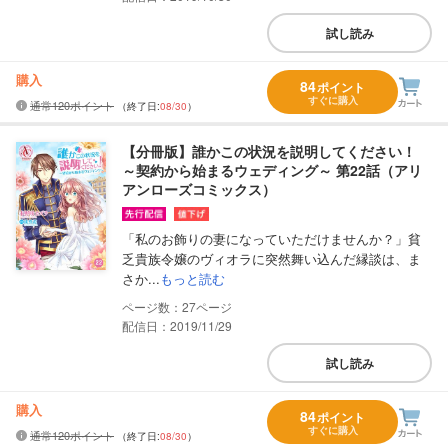
試し読み
購入
84
ポイント
すぐに購入
通常120ポイント
（終了日:
08/30
）
【分冊版】誰かこの状況を説明してください！
～契約から始まるウェディング～ 第22話（アリ
アンローズコミックス）
「私のお飾りの妻になっていただけませんか？」貧
乏貴族令嬢のヴィオラに突然舞い込んだ縁談は、ま
さか...
もっと読む
27
配信日：2019/11/29
試し読み
購入
84
ポイント
すぐに購入
通常120ポイント
（終了日:
08/30
）