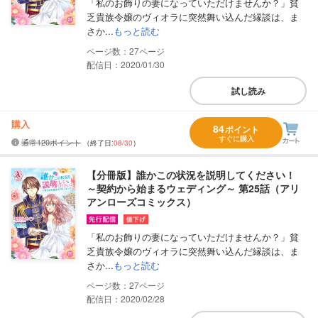
「私のお飾りの妻になっていただけませんか？」貧
乏貴族令嬢のヴィオラに突然舞い込んだ縁談は、ま
さか...
もっと読む
27
配信日：2020/01/30
試し読み
購入
84
ポイント
すぐに購入
通常120ポイント
（終了日:
08/30
）
【分冊版】誰かこの状況を説明してください！
～契約から始まるウェディング～ 第25話（アリ
アンローズコミックス）
「私のお飾りの妻になっていただけませんか？」貧
乏貴族令嬢のヴィオラに突然舞い込んだ縁談は、ま
さか...
もっと読む
27
配信日：2020/02/28