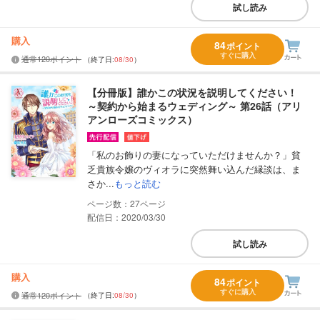
試し読み
購入
84
ポイント
すぐに購入
通常120ポイント
（終了日:
08/30
）
【分冊版】誰かこの状況を説明してください！
～契約から始まるウェディング～ 第26話（アリ
アンローズコミックス）
「私のお飾りの妻になっていただけませんか？」貧
乏貴族令嬢のヴィオラに突然舞い込んだ縁談は、ま
さか...
もっと読む
27
配信日：2020/03/30
試し読み
購入
84
ポイント
すぐに購入
通常120ポイント
（終了日:
08/30
）