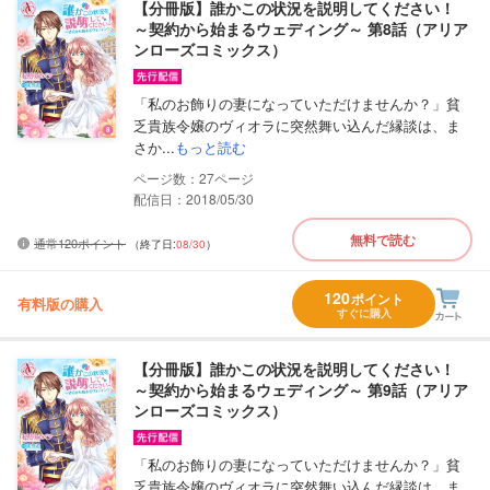
【分冊版】誰かこの状況を説明してください！
～契約から始まるウェディング～ 第8話（アリア
ンローズコミックス）
「私のお飾りの妻になっていただけませんか？」貧
乏貴族令嬢のヴィオラに突然舞い込んだ縁談は、ま
さか...
もっと読む
27
配信日：2018/05/30
無料で読む
通常120ポイント
（終了日:
08/30
）
120
ポイント
有料版の購入
すぐに購入
【分冊版】誰かこの状況を説明してください！
～契約から始まるウェディング～ 第9話（アリア
ンローズコミックス）
「私のお飾りの妻になっていただけませんか？」貧
乏貴族令嬢のヴィオラに突然舞い込んだ縁談は、ま