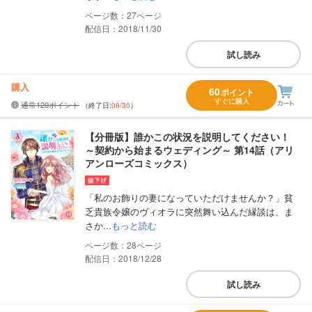
27
配信日：2018/11/30
試し読み
購入
60
ポイント
すぐに購入
通常120ポイント
（終了日:
08/30
）
【分冊版】誰かこの状況を説明してください！
～契約から始まるウェディング～ 第14話（アリ
アンローズコミックス）
「私のお飾りの妻になっていただけませんか？」貧
乏貴族令嬢のヴィオラに突然舞い込んだ縁談は、ま
さか...
もっと読む
28
配信日：2018/12/28
試し読み