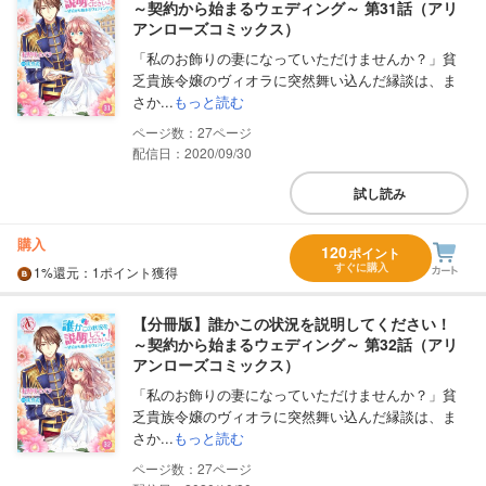
～契約から始まるウェディング～ 第31話（アリ
アンローズコミックス）
「私のお飾りの妻になっていただけませんか？」貧
乏貴族令嬢のヴィオラに突然舞い込んだ縁談は、ま
さか...
もっと読む
27
配信日：2020/09/30
試し読み
購入
120
ポイント
すぐに購入
1%
還元
：1ポイント獲得
【分冊版】誰かこの状況を説明してください！
～契約から始まるウェディング～ 第32話（アリ
アンローズコミックス）
「私のお飾りの妻になっていただけませんか？」貧
乏貴族令嬢のヴィオラに突然舞い込んだ縁談は、ま
さか...
もっと読む
27