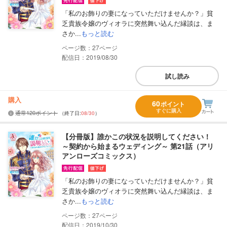
「私のお飾りの妻になっていただけませんか？」貧
乏貴族令嬢のヴィオラに突然舞い込んだ縁談は、ま
さか...
もっと読む
27
配信日：2019/08/30
試し読み
購入
60
ポイント
すぐに購入
通常120ポイント
（終了日:
08/30
）
【分冊版】誰かこの状況を説明してください！
～契約から始まるウェディング～ 第21話（アリ
アンローズコミックス）
「私のお飾りの妻になっていただけませんか？」貧
乏貴族令嬢のヴィオラに突然舞い込んだ縁談は、ま
さか...
もっと読む
27
配信日：2019/10/30