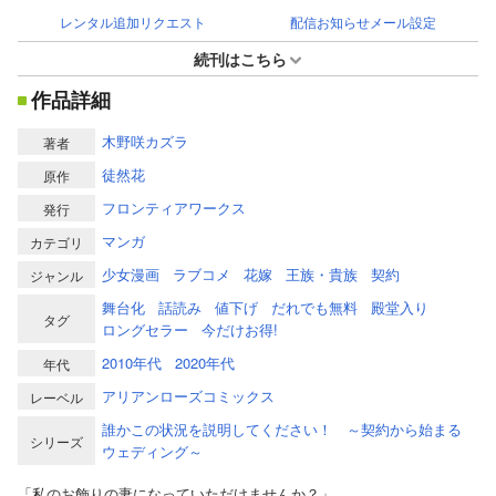
レンタル追加リクエスト
配信お知らせメール設定
続刊はこちら
作品詳細
木野咲カズラ
著者
徒然花
原作
フロンティアワークス
発行
マンガ
カテゴリ
少女漫画
ラブコメ
花嫁
王族・貴族
契約
ジャンル
舞台化
話読み
値下げ
だれでも無料
殿堂入り
タグ
ロングセラー
今だけお得!
2010年代
2020年代
年代
アリアンローズコミックス
レーベル
誰かこの状況を説明してください！ ～契約から始まる
シリーズ
ウェディング～
「私のお飾りの妻になっていただけませんか？」