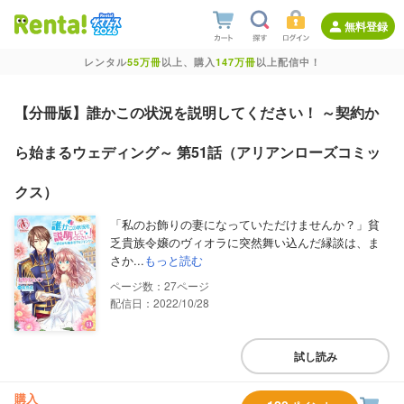
無料登録
レンタル
55万冊
以上、購入
147万冊
以上配信中！
【分冊版】誰かこの状況を説明してください！ ～契約か
ら始まるウェディング～ 第51話（アリアンローズコミッ
クス）
「私のお飾りの妻になっていただけませんか？」貧
乏貴族令嬢のヴィオラに突然舞い込んだ縁談は、ま
さか...
もっと読む
27
配信日：2022/10/28
試し読み
購入