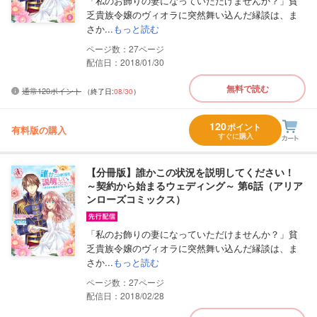
「私のお飾りの妻になっていただけませんか？」貧
乏貴族令嬢のヴィオラに突然舞い込んだ縁談は、ま
さか...
もっと読む
27
配信日：2018/01/30
無料で読む
通常120ポイント
（終了日:
08/30
）
120
ポイント
有料版の購入
すぐに購入
【分冊版】誰かこの状況を説明してください！
～契約から始まるウェディング～ 第6話（アリア
ンローズコミックス）
「私のお飾りの妻になっていただけませんか？」貧
乏貴族令嬢のヴィオラに突然舞い込んだ縁談は、ま
さか...
もっと読む
27
配信日：2018/02/28