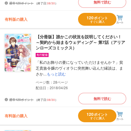
無料で読む
通常120ポイント
（終了日:
08/30
）
120
ポイント
有料版の購入
すぐに購入
【分冊版】誰かこの状況を説明してください！
～契約から始まるウェディング～ 第7話（アリア
ンローズコミックス）
「私のお飾りの妻になっていただけませんか？」貧
乏貴族令嬢のヴィオラに突然舞い込んだ縁談は、ま
さか...
もっと読む
28
配信日：2018/04/26
無料で読む
通常120ポイント
（終了日:
08/30
）
120
ポイント
有料版の購入
すぐに購入