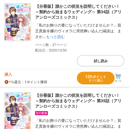
【分冊版】誰かこの状況を説明してください！
～契約から始まるウェディング～ 第34話（アリ
アンローズコミックス）
「私のお飾りの妻になっていただけませんか？」貧
乏貴族令嬢のヴィオラに突然舞い込んだ縁談は、ま
さか...
もっと読む
27
配信日：2020/12/30
試し読み
購入
120
ポイント
すぐに購入
1%
還元
：1ポイント獲得
【分冊版】誰かこの状況を説明してください！
～契約から始まるウェディング～ 第35話（アリ
アンローズコミックス）
「私のお飾りの妻になっていただけませんか？」貧
乏貴族令嬢のヴィオラに突然舞い込んだ縁談は、ま