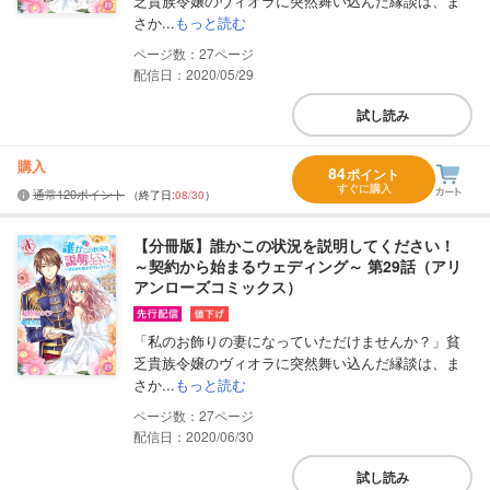
乏貴族令嬢のヴィオラに突然舞い込んだ縁談は、ま
さか...
もっと読む
27
配信日：2020/05/29
試し読み
購入
84
ポイント
すぐに購入
通常120ポイント
（終了日:
08/30
）
【分冊版】誰かこの状況を説明してください！
～契約から始まるウェディング～ 第29話（アリ
アンローズコミックス）
「私のお飾りの妻になっていただけませんか？」貧
乏貴族令嬢のヴィオラに突然舞い込んだ縁談は、ま
さか...
もっと読む
27
配信日：2020/06/30
試し読み