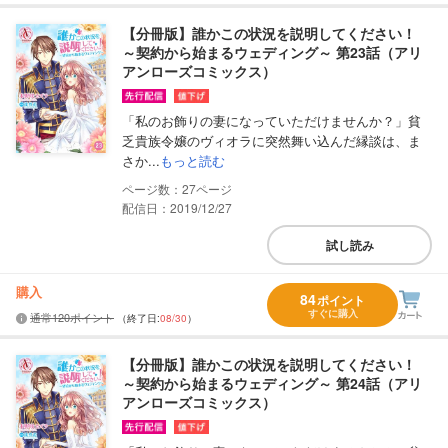
【分冊版】誰かこの状況を説明してください！
～契約から始まるウェディング～ 第23話（アリ
アンローズコミックス）
「私のお飾りの妻になっていただけませんか？」貧
乏貴族令嬢のヴィオラに突然舞い込んだ縁談は、ま
さか...
もっと読む
27
配信日：2019/12/27
試し読み
購入
84
ポイント
すぐに購入
通常120ポイント
（終了日:
08/30
）
【分冊版】誰かこの状況を説明してください！
～契約から始まるウェディング～ 第24話（アリ
アンローズコミックス）