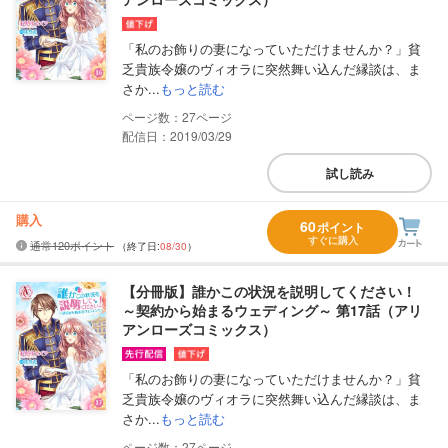
「私のお飾りの妻になっていただけませんか？」貧
乏貴族令嬢のヴィオラに突然舞い込んだ縁談は、ま
さか...
もっと読む
27
配信日：2019/03/29
試し読み
購入
60
ポイント
すぐに購入
通常120ポイント
（終了日:
08/30
）
【分冊版】誰かこの状況を説明してください！
～契約から始まるウェディング～ 第17話（アリ
アンローズコミックス）
「私のお飾りの妻になっていただけませんか？」貧
乏貴族令嬢のヴィオラに突然舞い込んだ縁談は、ま
さか...
もっと読む
27