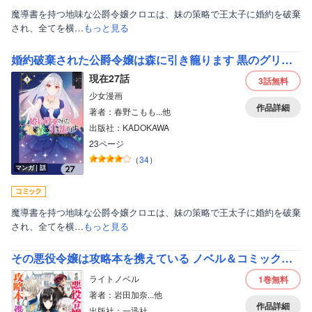
魔導書を持つ地味な公爵令嬢クロエは、妹の策略で王太子に婚約を破棄
され、全てを横…
もっと見る
婚約破棄された公爵令嬢は森に引き籠ります 黒のグリモワールと呪われた魔女【分冊版】
現在27話
3話
無料
少女漫画
作品詳細
著者：春野こもも...他
出版社：KADOKAWA
23ページ
（
34
）
マンガ｜話
魔導書を持つ地味な公爵令嬢クロエは、妹の策略で王太子に婚約を破棄
され、全てを横…
もっと見る
その悪役令嬢は攻略本を携えている ノベル＆コミック試読版
ライトノベル
1巻
無料
著者：岩田加奈...他
作品詳細
出版社：一迅社