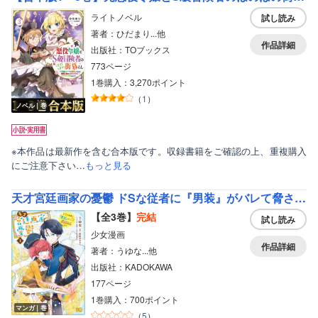
ライトノベル
試し読み
著者：ひだまり...他
作品詳細
出版社：TOブックス
773ページ
1巻購入：3,270ポイント
（
1
）
ノベル｜巻
※本作品は最新作を含む合本版です。収録書籍をご確認の上、重複購入
にご注意下さい…
もっと見る
天才宮廷画家の憂鬱 ドSな従者に『男装』がバレて脅されています
【全3巻】
完結
試し読み
少女漫画
作品詳細
著者：うゆな...他
出版社：KADOKAWA
177ページ
1巻購入：700ポイント
マンガ｜巻
（
5
）