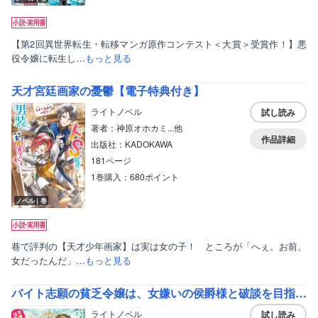
【第2回異世界転生・転移マンガ原作コンテスト＜大賞＞受賞作！】悪
役令嬢に転生し…
もっと見る
天才宮廷画家の憂鬱【電子特典付き】
ライトノベル
試し読み
著者：神原オホカミ...他
作品詳細
出版社：KADOKAWA
181ページ
1巻購入：680ポイント
ノベル｜巻
巷で評判の【天才少年画家】は実は女の子！ ところが「へぇ。お前、
女だったんだ」…
もっと見る
バイト志願の貧乏令嬢は、女嫌いの侯爵様と破談を目指します
ライトノベル
試し読み