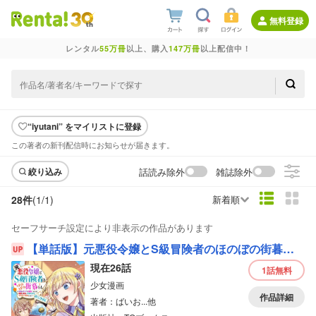
無料登録
レンタル
55万冊
以上、購入
147万冊
以上配信中！
“iyutani” をマイリストに登録
この著者の新刊配信時にお知らせが届きます。
話読み除外
雑誌除外
絞り込み
28件
(1/
1
)
新着順
セーフサーチ設定により非表示の作品があります
【単話版】元悪役令嬢とS級冒険者のほのぼの街暮らし～不遇なキャラに転生してたけど、理想の美女になれたからプラマイゼロだよね～＠COMIC
現在26話
1話
無料
少女漫画
作品詳細
著者：ばいお...他