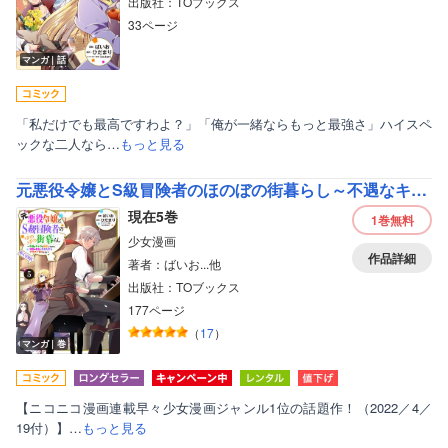
出版社：TOブックス
33ページ
マンガ｜話
「私だけでも最高ですわよ？」「俺が一緒ならもっと最強さ」ハイスペ
ックな二人なら…
もっと見る
元悪役令嬢とS級冒険者のほのぼの街暮らし～不遇なキャラに転生してたけど、理想の美女になれたからプラマイゼロだよね～＠COMIC
現在5巻
1巻
無料
少女漫画
作品詳細
著者：ばいお...他
出版社：TOブックス
177ページ
（
17
）
マンガ｜巻
【ニコニコ漫画連載早々少女漫画ジャンル1位の話題作！（2022／4／
19付）】…
もっと見る