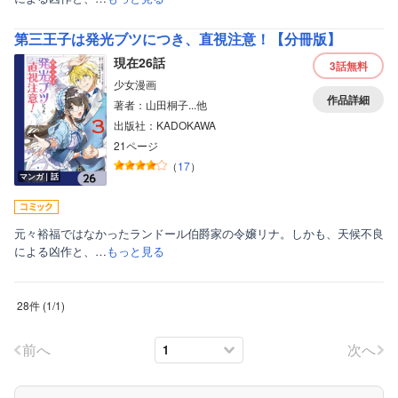
第三王子は発光ブツにつき、直視注意！【分冊版】
現在26話
3話
無料
少女漫画
作品詳細
著者：山田桐子...他
出版社：KADOKAWA
21ページ
（
17
）
マンガ｜話
元々裕福ではなかったランドール伯爵家の令嬢リナ。しかも、天候不良
による凶作と、…
もっと見る
28件
(
1
/
1
)
前へ
次へ