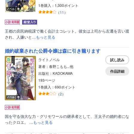
1巻購入：1,300ポイント
ノベル｜巻
（
11
）
王都の庶民納税課で働く会計士コレット。彼女は上司から左遷を言い渡
され、人嫌いと…
もっと見る
婚約破棄された公爵令嬢は森に引き籠ります
ライトノベル
試し読み
著者：春野こもも...他
作品詳細
出版社：KADOKAWA
193ページ
1巻購入：690ポイント
（
2
）
ノベル｜巻
国を守る強大な力・グリモワールの継承者として、王太子の婚約者にな
ったクロエ。 …
もっと見る