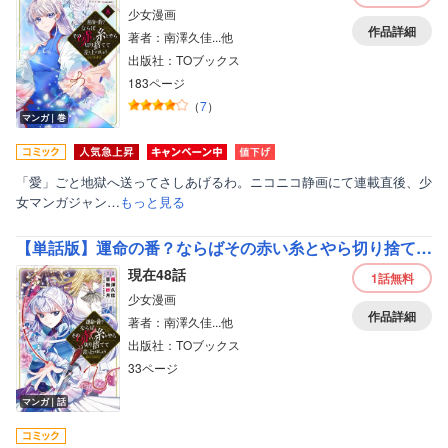
少女漫画
作品詳細
著者：南澤久佳...他
出版社：TOブックス
183ページ
（
7
）
マンガ｜巻
「愛」ごと地獄へ送ってさしあげるわ。ニコニコ静画にて連載直後、少
女マンガジャン…
もっと見る
【単話版】運命の番？ならばその赤い糸とやら切り捨てて差し上げましょう＠COMIC
現在48話
1話
無料
少女漫画
作品詳細
著者：南澤久佳...他
出版社：TOブックス
33ページ
マンガ｜話