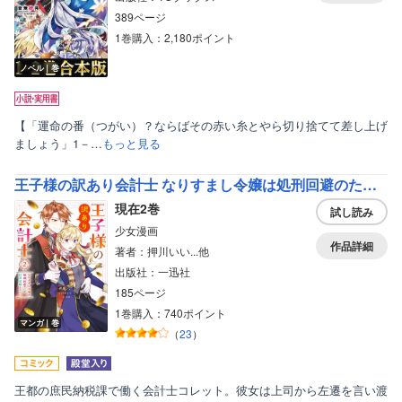
389ページ
1巻購入：2,180ポイント
ノベル｜巻
【「運命の番（つがい）？ならばその赤い糸とやら切り捨てて差し上げ
ましょう」1－…
もっと見る
王子様の訳あり会計士 なりすまし令嬢は処刑回避のため円満退職したい！【電子限定描き下ろし付き】
現在2巻
試し読み
少女漫画
作品詳細
著者：押川いい...他
出版社：一迅社
185ページ
1巻購入：740ポイント
マンガ｜巻
（
23
）
王都の庶民納税課で働く会計士コレット。彼女は上司から左遷を言い渡