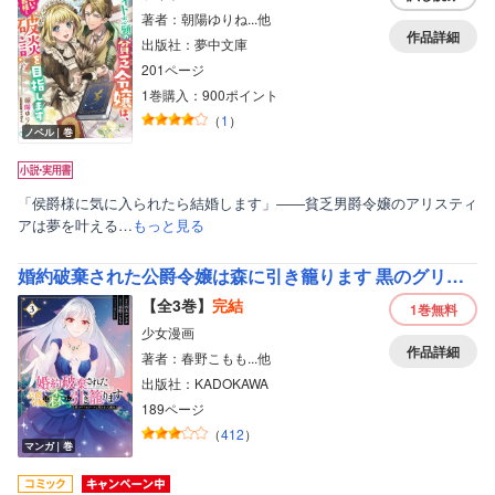
著者：朝陽ゆりね...他
作品詳細
出版社：夢中文庫
201ページ
1巻購入：900ポイント
（
1
）
ノベル｜巻
「侯爵様に気に入られたら結婚します」――貧乏男爵令嬢のアリスティ
アは夢を叶える…
もっと見る
婚約破棄された公爵令嬢は森に引き籠ります 黒のグリモワールと呪われた魔女
【全3巻】
完結
1巻
無料
少女漫画
作品詳細
著者：春野こもも...他
出版社：KADOKAWA
189ページ
（
412
）
マンガ｜巻