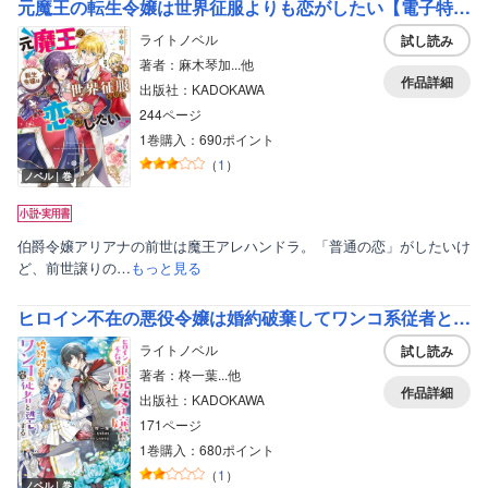
元魔王の転生令嬢は世界征服よりも恋がしたい【電子特典付き】
ライトノベル
試し読み
著者：麻木琴加...他
作品詳細
出版社：KADOKAWA
244ページ
1巻購入：690ポイント
（
1
）
ノベル｜巻
伯爵令嬢アリアナの前世は魔王アレハンドラ。「普通の恋」がしたいけ
ど、前世譲りの…
もっと見る
ヒロイン不在の悪役令嬢は婚約破棄してワンコ系従者と逃亡する【電子特典付き】
ライトノベル
試し読み
著者：柊一葉...他
作品詳細
出版社：KADOKAWA
171ページ
1巻購入：680ポイント
（
1
）
ノベル｜巻