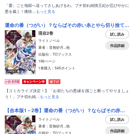
「愛」ごと地獄へ送ってさしあげるわ。ブチ切れ純情王妃が忍びやかに
悪を裁く！痛快…
もっと見る
運命の番（つがい）？ならばその赤い糸とやら切り捨てて差し上げましょう【電子書籍限定書き下ろしSS付き】
現在2巻
試し読み
ライトノベル
作品詳細
著者：音無砂月...他
出版社：TOブックス
196ページ
1巻購入：545ポイント
ノベル｜巻
【コミカライズ決定！】「お前たちの悪縁を国ごと断ってやりましょ
う！」ブチ切れ純…
もっと見る
【合本版1－2巻】運命の番（つがい）？ならばその赤い糸とやら切り捨てて差し上げましょう
ライトノベル
試し読み
著者：音無砂月...他
作品詳細
出版社：TOブックス