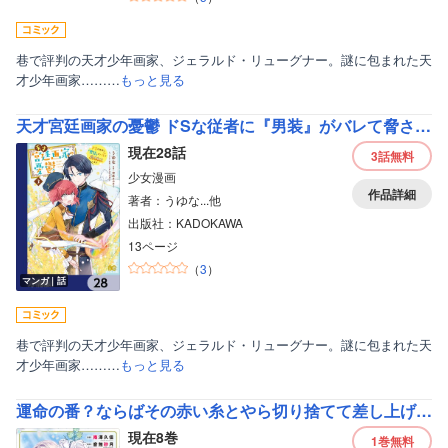
巷で評判の天才少年画家、ジェラルド・リューグナー。謎に包まれた天
才少年画家………
もっと見る
天才宮廷画家の憂鬱 ドSな従者に『男装』がバレて脅されています【分冊版】
現在28話
3話
無料
少女漫画
作品詳細
著者：うゆな...他
出版社：KADOKAWA
13ページ
（
3
）
マンガ｜話
巷で評判の天才少年画家、ジェラルド・リューグナー。謎に包まれた天
才少年画家………
もっと見る
運命の番？ならばその赤い糸とやら切り捨てて差し上げましょう＠COMIC
現在8巻
1巻
無料