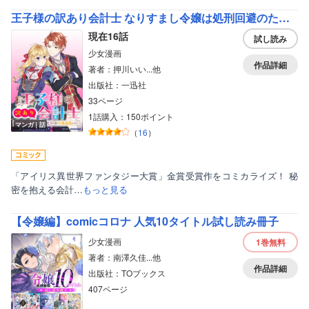
王子様の訳あり会計士 なりすまし令嬢は処刑回避のため円満退職したい！ 【連載版】
現在16話
試し読み
少女漫画
作品詳細
著者：押川いい...他
出版社：一迅社
33ページ
1話購入：150ポイント
マンガ｜話
（
16
）
「アイリス異世界ファンタジー大賞」金賞受賞作をコミカライズ！ 秘
密を抱える会計…
もっと見る
【令嬢編】comicコロナ 人気10タイトル試し読み冊子
少女漫画
1巻
無料
著者：南澤久佳...他
作品詳細
出版社：TOブックス
407ページ