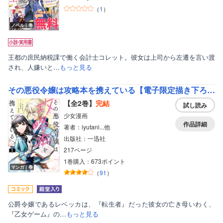
（
1
）
ボーイズラブ
ノベル｜巻
ティーンズラブ
美女・美少女
王都の庶民納税課で働く会計士コレット。彼女は上司から左遷を言い渡
女性写真集
され、人嫌いと…
もっと見る
その悪役令嬢は攻略本を携えている【電子限定描き下ろしマンガ付き】
【全2巻】
完結
試し読み
少女漫画
作品詳細
著者：iyutani...他
出版社：一迅社
217ページ
1巻購入：673ポイント
マンガ｜巻
（
91
）
公爵令嬢であるレベッカは、『転生者』だった彼女の亡き母いわく、
『乙女ゲーム』の…
もっと見る