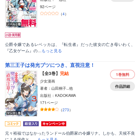
92ページ
（
4
）
ノベル｜巻
公爵令嬢であるレベッカは、『転生者』だった彼女の亡き母いわく、
『乙女ゲーム』の…
もっと見る
第三王子は発光ブツにつき、直視注意！
【全3巻】
完結
1巻
無料
少女漫画
作品詳細
著者：山田桐子...他
出版社：KADOKAWA
171ページ
（
273
）
マンガ｜巻
元々裕福ではなかったランドール伯爵家の令嬢リナ。しかも、天候不良
による凶作と、…
もっと見る