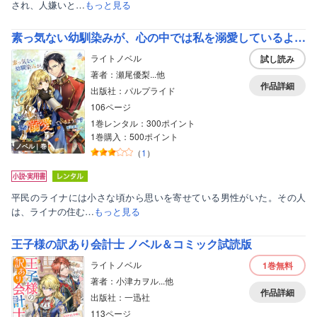
され、人嫌いと…
もっと見る
素っ気ない幼馴染みが、心の中では私を溺愛しているようです
ライトノベル
試し読み
著者：瀬尾優梨...他
作品詳細
出版社：パルプライド
106ページ
1巻レンタル：300ポイント
1巻購入：500ポイント
ノベル｜巻
（
1
）
平民のライナには小さな頃から思いを寄せている男性がいた。その人
は、ライナの住む…
もっと見る
王子様の訳あり会計士 ノベル＆コミック試読版
ライトノベル
1巻
無料
著者：小津カヲル...他
作品詳細
出版社：一迅社
113ページ