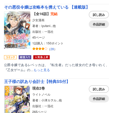
その悪役令嬢は攻略本を携えている 【連載版】
【全16話】
完結
試し読み
少女漫画
作品詳細
著者：iyutani...他
出版社：一迅社
45ページ
1話購入：150ポイント
マンガ｜話
（
28
）
公爵令嬢であるレベッカは、『転生者』だった彼女の亡き母いわく、
『乙女ゲーム』の…
もっと見る
王子様の訳あり会計士【特典SS付】
現在2巻
試し読み
ライトノベル
作品詳細
著者：小津カヲル...他
出版社：一迅社
265ページ