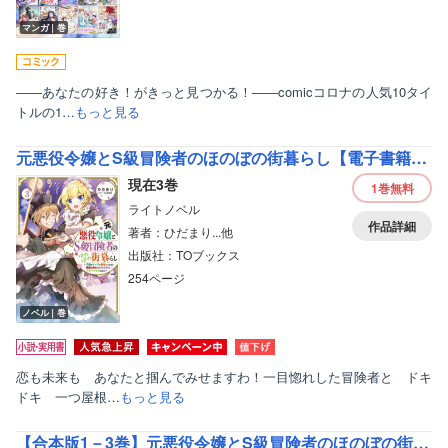
マンガ｜巻
――あなたの好き！がきっと見つかる！――comicコロナの人気10タイ
トルの1…
もっと見る
元悪役令嬢とS級冒険者のほのぼの街暮らし【電子書籍限定書き下ろしSS付き】
現在3巻
1巻
無料
ライトノベル
作品詳細
著者：ひだまり...他
出版社：TOブックス
254ページ
ノベル｜巻
恋も未来も あなたと掴んでみせますわ！一目惚れした冒険者と ドキ
ドキ 一つ屋根…
もっと見る
【合本版1－3巻】元悪役令嬢とS級冒険者のほのぼの街暮らし～不遇なキャラに転生してたけど、理想の美女になれたからプラマイゼロだよね～