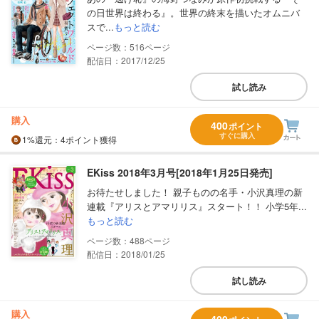
の日世界は終わる』。世界の終末を描いたオムニバ
スで...
もっと読む
516
配信日：2017/12/25
試し読み
購入
400
ポイント
すぐに購入
1%
還元
：4ポイント獲得
EKiss 2018年3月号[2018年1月25日発売]
お待たせしました！ 親子ものの名手・小沢真理の新
連載『アリスとアマリリス』スタート！！ 小学5年...
もっと読む
488
配信日：2018/01/25
試し読み
購入
400