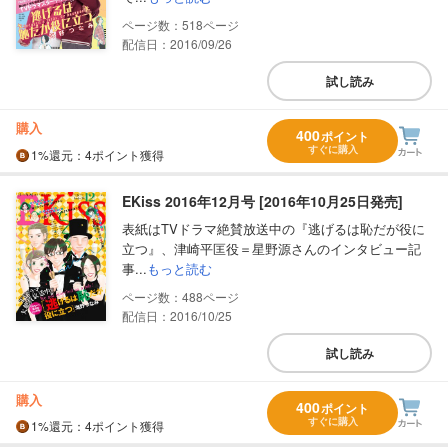
518
配信日：2016/09/26
試し読み
購入
400
ポイント
すぐに購入
1%
還元
：4ポイント獲得
EKiss 2016年12月号 [2016年10月25日発売]
表紙はTVドラマ絶賛放送中の『逃げるは恥だが役に
立つ』、津崎平匡役＝星野源さんのインタビュー記
事...
もっと読む
488
配信日：2016/10/25
試し読み
購入
400
ポイント
すぐに購入
1%
還元
：4ポイント獲得