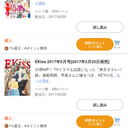
と読む
504
配信日：2017/02/25
試し読み
購入
400
ポイント
すぐに購入
1%
還元
：4ポイント獲得
EKiss 2017年5月号[2017年3月25日発売]
大増54P！ TVドラマも話題になった『東京タラレバ
娘』連載再開。早坂さんに嘘をつき、KEYの元...
も
っと読む
484
配信日：2017/03/25
試し読み
購入
400
ポイント
すぐに購入
1%
還元
：4ポイント獲得