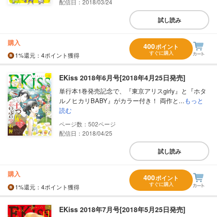
配信日：2018/03/24
試し読み
購入
400
ポイント
すぐに購入
1%
還元
：4ポイント獲得
EKiss 2018年6月号[2018年4月25日発売]
単行本1巻発売記念で、『東京アリスgirly』と『ホタ
ルノヒカリBABY』がカラー付き！ 両作と...
もっと
読む
502
配信日：2018/04/25
試し読み
購入
400
ポイント
すぐに購入
1%
還元
：4ポイント獲得
EKiss 2018年7月号[2018年5月25日発売]