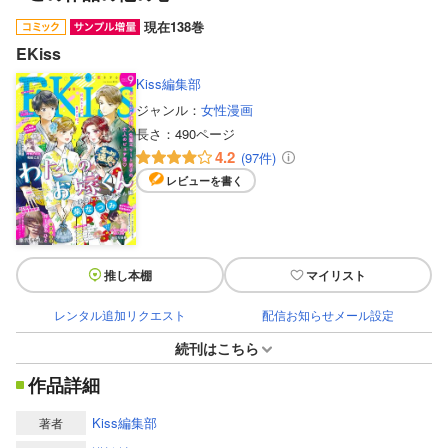
現在138巻
EKiss
Kiss編集部
ジャンル：
女性漫画
長さ：
490ページ
4.2
(97件)
レビューを書く
推し本棚
マイリスト
レンタル追加リクエスト
配信お知らせメール設定
続刊はこちら
作品詳細
Kiss編集部
著者