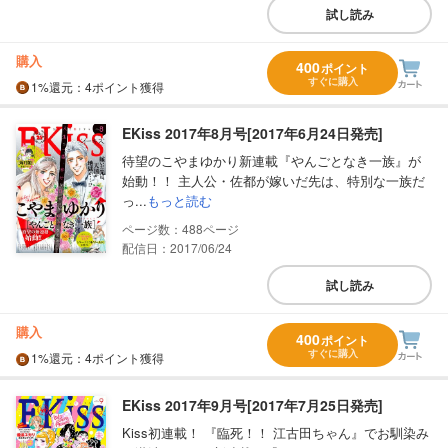
試し読み
購入
400
ポイント
すぐに購入
1%
還元
：4ポイント獲得
EKiss 2017年8月号[2017年6月24日発売]
待望のこやまゆかり新連載『やんごとなき一族』が
始動！！ 主人公・佐都が嫁いだ先は、特別な一族だ
っ...
もっと読む
488
配信日：2017/06/24
試し読み
購入
400
ポイント
すぐに購入
1%
還元
：4ポイント獲得
EKiss 2017年9月号[2017年7月25日発売]
Kiss初連載！ 『臨死！！ 江古田ちゃん』でお馴染み