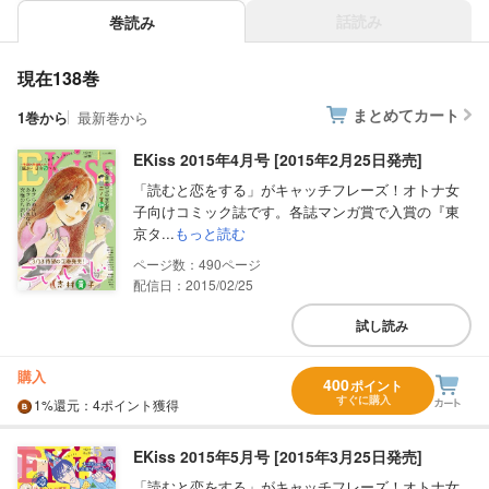
話読み
巻読み
現在138巻
まとめてカート
1巻から
最新巻から
EKiss 2015年4月号 [2015年2月25日発売]
「読むと恋をする」がキャッチフレーズ！オトナ女
子向けコミック誌です。各誌マンガ賞で入賞の『東
京タ...
もっと読む
490
配信日：2015/02/25
試し読み
購入
400
ポイント
すぐに購入
1%
還元
：4ポイント獲得
EKiss 2015年5月号 [2015年3月25日発売]
「読むと恋をする」がキャッチフレーズ！オトナ女