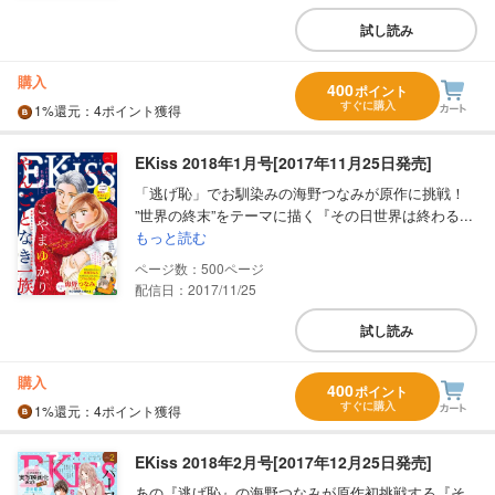
試し読み
購入
400
ポイント
すぐに購入
1%
還元
：4ポイント獲得
EKiss 2018年1月号[2017年11月25日発売]
「逃げ恥」でお馴染みの海野つなみが原作に挑戦！
”世界の終末”をテーマに描く『その日世界は終わる...
もっと読む
500
配信日：2017/11/25
試し読み
購入
400
ポイント
すぐに購入
1%
還元
：4ポイント獲得
EKiss 2018年2月号[2017年12月25日発売]
あの『逃げ恥』の海野つなみが原作初挑戦する『そ