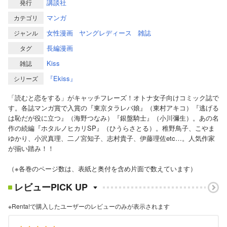
講談社
発行
マンガ
カテゴリ
女性漫画
ヤングレディース
雑誌
ジャンル
長編漫画
タグ
Kiss
雑誌
『Ekiss』
シリーズ
「読むと恋をする」がキャッチフレーズ！オトナ女子向けコミック誌で
す。各誌マンガ賞で入賞の『東京タラレバ娘』（東村アキコ）『逃げる
は恥だが役に立つ』（海野つなみ）『銀盤騎士』（小川彌生）。あの名
作の続編『ホタルノヒカリSP』（ひうらさとる）。稚野鳥子、こやま
ゆかり、小沢真理、二ノ宮知子、志村貴子、伊藤理佐etc…。人気作家
が揃い踏み！！
（※各巻のページ数は、表紙と奥付を含め片面で数えています）
レビューPICK UP
※Renta!で購入したユーザーのレビューのみが表示されます