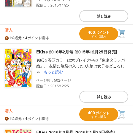
配信日：2015/11/25
試し読み
購入
400
ポイント
すぐに購入
1%
還元
：4ポイント獲得
EKiss 2016年2月号 [2015年12月25日発売]
表紙＆巻頭カラーは大ブレイク中の『東京タラレバ
娘』。 友情に亀裂の入った3人娘は女子会どころじ
ゃ...
もっと読む
502
配信日：2015/12/25
試し読み
購入
400
ポイント
すぐに購入
1%
還元
：4ポイント獲得
EKiss 2016年3月号 [2016年1月25日発売]