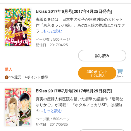
EKiss 2017年6月号[2017年4月25日発売]
表紙＆巻頭は、日本中の女子が阿鼻叫喚の大ヒット
作『東京タラレバ娘』。あの3人娘の物語はこれでグ
ラ...
もっと読む
500
配信日：2017/04/25
試し読み
購入
400
ポイント
すぐに購入
1%
還元
：4ポイント獲得
EKiss 2017年7月号[2017年5月25日発売]
真実の産婦人科医院を描いた衝撃の話題作『透明な
ゆりかご』が掲載！ 『ホタルノヒカリSP』は感動
の...
もっと読む
500
配信日：2017/05/25