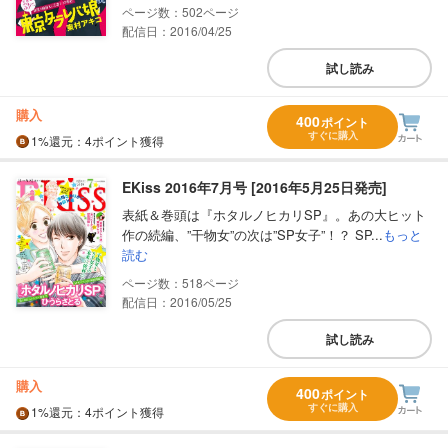
502
配信日：2016/04/25
試し読み
購入
400
ポイント
すぐに購入
1%
還元
：4ポイント獲得
EKiss 2016年7月号 [2016年5月25日発売]
表紙＆巻頭は『ホタルノヒカリSP』。あの大ヒット
作の続編、”干物女”の次は”SP女子”！？ SP...
もっと
読む
518
配信日：2016/05/25
試し読み
購入
400
ポイント
すぐに購入
1%
還元
：4ポイント獲得