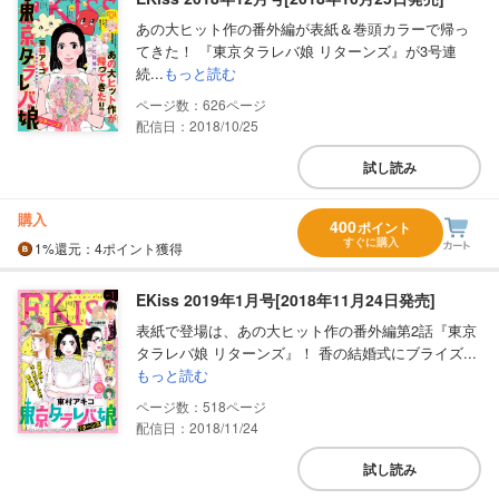
あの大ヒット作の番外編が表紙＆巻頭カラーで帰っ
てきた！ 『東京タラレバ娘 リターンズ』が3号連
続...
もっと読む
626
配信日：2018/10/25
試し読み
購入
400
ポイント
すぐに購入
1%
還元
：4ポイント獲得
EKiss 2019年1月号[2018年11月24日発売]
表紙で登場は、あの大ヒット作の番外編第2話『東京
タラレバ娘 リターンズ』！ 香の結婚式にブライズ...
もっと読む
518
配信日：2018/11/24
試し読み