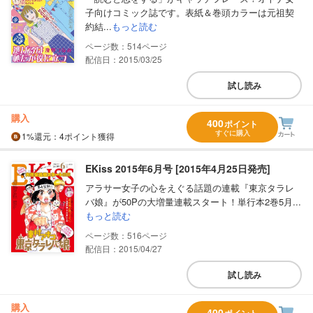
子向けコミック誌です。表紙＆巻頭カラーは元祖契
約結...
もっと読む
514
配信日：2015/03/25
試し読み
購入
400
ポイント
すぐに購入
1%
還元
：4ポイント獲得
EKiss 2015年6月号 [2015年4月25日発売]
アラサー女子の心をえぐる話題の連載『東京タラレ
バ娘』が50Pの大増量連載スタート！単行本2巻5月...
もっと読む
516
配信日：2015/04/27
試し読み
購入
400