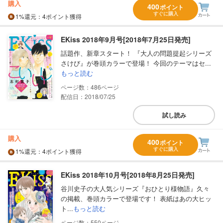
購入
400
ポイント
すぐに購入
1%
還元
：4ポイント獲得
EKiss 2018年9月号[2018年7月25日発売]
話題作、新章スタート！ 『大人の問題提起シリーズ
さけび』が巻頭カラーで登場！ 今回のテーマはセ...
もっと読む
486
配信日：2018/07/25
試し読み
購入
400
ポイント
すぐに購入
1%
還元
：4ポイント獲得
EKiss 2018年10月号[2018年8月25日発売]
谷川史子の大人気シリーズ『おひとり様物語』久々
の掲載、巻頭カラーで登場です！ 表紙はあの大ヒッ
ト...
もっと読む
550