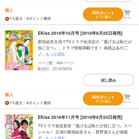
購入
400
ポイント
すぐに購入
1%
還元
：4ポイント獲得
EKiss 2016年10月号 [2016年8月25日発売]
新垣結衣主演でTVドラマ化決定の『逃げるは恥だが
役に立つ』、ドラマ情報満載です！ 表紙はあの二
ノ...
もっと読む
484
配信日：2016/08/25
試し読み
購入
400
ポイント
すぐに購入
1%
還元
：4ポイント獲得
EKiss 2016年11月号 [2016年9月24日発売]
TVドラマ放送直前『逃げるは恥だが役に立つ』スペ
シャル！ 主演の新垣結衣さん・星野源さんが表紙
で...
もっと読む