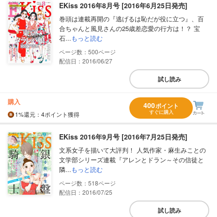
EKiss 2016年8月号 [2016年6月25日発売]
巻頭は連載再開の『逃げるは恥だが役に立つ』、百
合ちゃんと風見さんの25歳差恋愛の行方は！？ 宝
石...
もっと読む
500
配信日：2016/06/27
試し読み
購入
400
ポイント
すぐに購入
1%
還元
：4ポイント獲得
EKiss 2016年9月号 [2016年7月25日発売]
文系女子を描いて大評判！ 人気作家・麻生みことの
文学部シリーズ連載『アレンとドラン～その信徒と
隣...
もっと読む
518
配信日：2016/07/25
試し読み