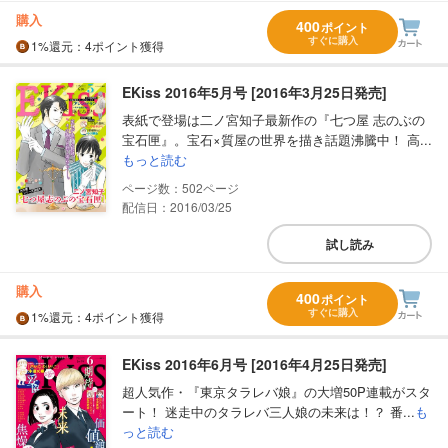
購入
400
ポイント
すぐに購入
1%
還元
：4ポイント獲得
EKiss 2016年5月号 [2016年3月25日発売]
表紙で登場は二ノ宮知子最新作の『七つ屋 志のぶの
宝石匣』。宝石×質屋の世界を描き話題沸騰中！ 高...
もっと読む
502
配信日：2016/03/25
試し読み
購入
400
ポイント
すぐに購入
1%
還元
：4ポイント獲得
EKiss 2016年6月号 [2016年4月25日発売]
超人気作・『東京タラレバ娘』の大増50P連載がスタ
ート！ 迷走中のタラレバ三人娘の未来は！？ 番...
も
っと読む