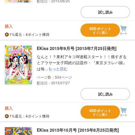
配信日：2015/06/25
試し読み
購入
400
ポイント
すぐに購入
1%
還元
：4ポイント獲得
EKiss 2015年9月号 [2015年7月25日発売]
なんと！？東村アキコW連載スタート！！痛すぎる
とアラサー女子悶絶の話題作・『東京タラレバ娘』
は毎...
もっと読む
504
配信日：2015/07/27
試し読み
購入
400
ポイント
すぐに購入
1%
還元
：4ポイント獲得
EKiss 2015年10月号 [2015年8月25日発売]