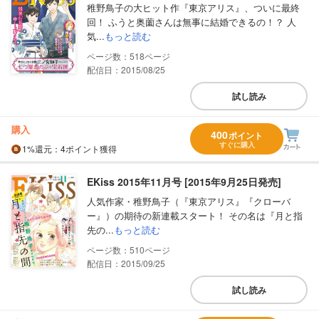
稚野鳥子の大ヒット作『東京アリス』、ついに最終
回！ ふうと奥薗さんは無事に結婚できるの！？ 人
気...
もっと読む
518
配信日：2015/08/25
試し読み
購入
400
ポイント
すぐに購入
1%
還元
：4ポイント獲得
EKiss 2015年11月号 [2015年9月25日発売]
人気作家・稚野鳥子（『東京アリス』『クローバ
ー』）の期待の新連載スタート！ その名は『月と指
先の...
もっと読む
510
配信日：2015/09/25
試し読み