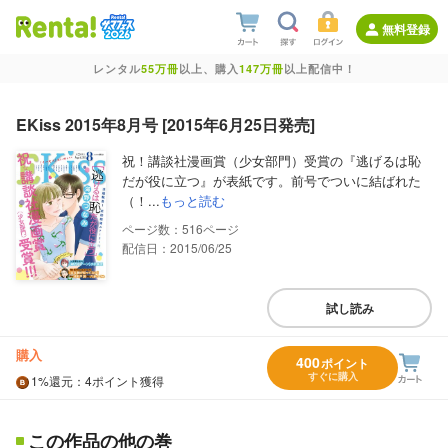
無料登録
レンタル
55万冊
以上、購入
147万冊
以上配信中！
EKiss 2015年8月号 [2015年6月25日発売]
祝！講談社漫画賞（少女部門）受賞の『逃げるは恥
だが役に立つ』が表紙です。前号でついに結ばれた
（！...
もっと読む
516
配信日：2015/06/25
試し読み
購入
400
ポイント
すぐに購入
1%
還元
：4ポイント獲得
この作品の他の巻