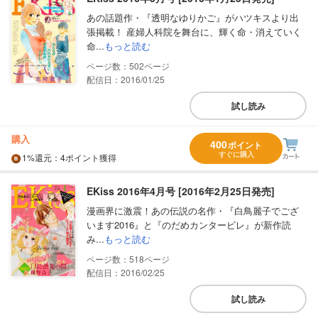
あの話題作・『透明なゆりかご』がハツキスより出
張掲載！ 産婦人科院を舞台に、輝く命・消えていく
命...
もっと読む
502
配信日：2016/01/25
試し読み
購入
400
ポイント
すぐに購入
1%
還元
：4ポイント獲得
EKiss 2016年4月号 [2016年2月25日発売]
漫画界に激震！あの伝説の名作・『白鳥麗子でござ
います2016』と『のだめカンタービレ』が新作読
み...
もっと読む
518
配信日：2016/02/25
試し読み