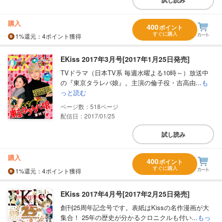
購入
400
ポイント
すぐに購入
1%
還元
：4ポイント獲得
EKiss 2017年3月号[2017年1月25日発売]
TVドラマ（日本TV系 毎週水曜よる10時～）放送中
の『東京タラレバ娘』。主演の倫子役・吉高由...
も
っと読む
518
配信日：2017/01/25
試し読み
購入
400
ポイント
すぐに購入
1%
還元
：4ポイント獲得
EKiss 2017年4月号[2017年2月25日発売]
創刊25周年記念号です。表紙はKissの名作漫画が大
集合！ 25年の歴史が分かるクロニクルも付い...
もっ