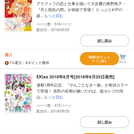
アラフィフの恋と仕事を描いて大反響の稚野鳥子・
『月と指先の間』が表紙で登場！ たっぷり41Pの
超...
もっと読む
518
配信日：2018/05/25
試し読み
購入
400
ポイント
すぐに購入
1%
還元
：4ポイント獲得
EKiss 2018年8月号[2018年6月25日発売]
連載1周年記念、『やんごとなき一族』が巻頭カラー
で登場！ 庶民の佐都が嫁いだのは、超セレブの深
山...
もっと読む
472
配信日：2018/06/25
試し読み