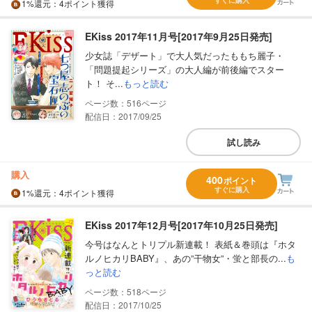
1%
還元
：4ポイント獲得
EKiss 2017年11月号[2017年9月25日発売]
少女誌「デザート」で大人気だったももち麗子・
「問題提起シリーズ」の大人編が前後編でスター
ト！ そ...
もっと読む
516
配信日：2017/09/25
試し読み
購入
400
ポイント
すぐに購入
1%
還元
：4ポイント獲得
EKiss 2017年12月号[2017年10月25日発売]
今号はなんとトリプル新連載！ 表紙＆巻頭は『ホタ
ルノヒカリBABY』、あの”干物女”・蛍と部長の...
も
っと読む
518
配信日：2017/10/25