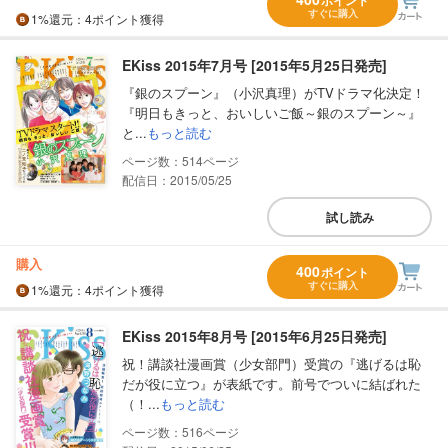
ポイント
すぐに購入
1%
還元
：4ポイント獲得
EKiss 2015年7月号 [2015年5月25日発売]
『銀のスプーン』（小沢真理）がTVドラマ化決定！
『明日もきっと、おいしいご飯～銀のスプーン～』
と...
もっと読む
514
配信日：2015/05/25
試し読み
購入
400
ポイント
すぐに購入
1%
還元
：4ポイント獲得
EKiss 2015年8月号 [2015年6月25日発売]
祝！講談社漫画賞（少女部門）受賞の『逃げるは恥
だが役に立つ』が表紙です。前号でついに結ばれた
（！...
もっと読む
516