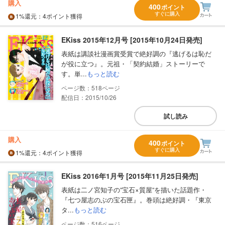
購入
400
ポイント
すぐに購入
1%
還元
：4ポイント獲得
EKiss 2015年12月号 [2015年10月24日発売]
表紙は講談社漫画賞受賞で絶好調の『逃げるは恥だ
が役に立つ』。元祖・「契約結婚」ストーリーで
す。単...
もっと読む
518
配信日：2015/10/26
試し読み
購入
400
ポイント
すぐに購入
1%
還元
：4ポイント獲得
EKiss 2016年1月号 [2015年11月25日発売]
表紙は二ノ宮知子の”宝石×質屋”を描いた話題作・
『七つ屋志のぶの宝石匣』。巻頭は絶好調・『東京
タ...
もっと読む
516