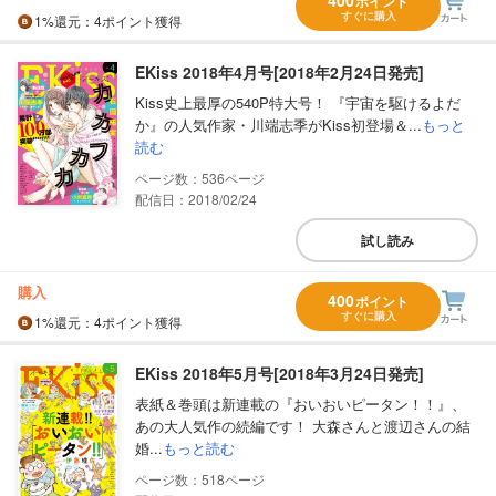
ポイント
すぐに購入
1%
還元
：4ポイント獲得
EKiss 2018年4月号[2018年2月24日発売]
Kiss史上最厚の540P特大号！ 『宇宙を駆けるよだ
か』の人気作家・川端志季がKiss初登場＆...
もっと
読む
536
配信日：2018/02/24
試し読み
購入
400
ポイント
すぐに購入
1%
還元
：4ポイント獲得
EKiss 2018年5月号[2018年3月24日発売]
表紙＆巻頭は新連載の『おいおいピータン！！』、
あの大人気作の続編です！ 大森さんと渡辺さんの結
婚...
もっと読む
518