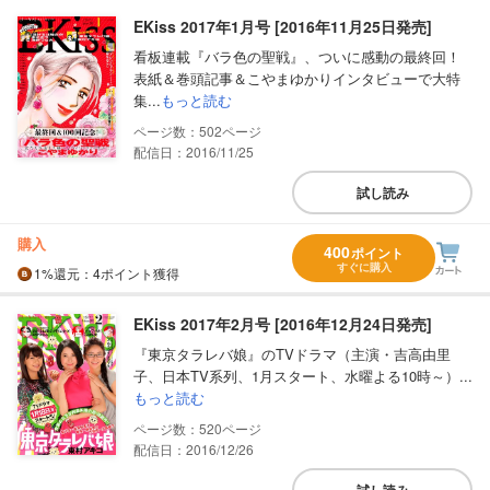
EKiss 2017年1月号 [2016年11月25日発売]
看板連載『バラ色の聖戦』、ついに感動の最終回！
表紙＆巻頭記事＆こやまゆかりインタビューで大特
集...
もっと読む
502
配信日：2016/11/25
試し読み
購入
400
ポイント
すぐに購入
1%
還元
：4ポイント獲得
EKiss 2017年2月号 [2016年12月24日発売]
『東京タラレバ娘』のTVドラマ（主演・吉高由里
子、日本TV系列、1月スタート、水曜よる10時～）...
もっと読む
520
配信日：2016/12/26
試し読み