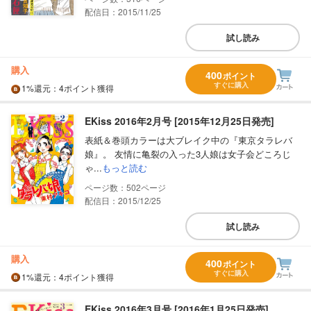
配信日：2015/11/25
試し読み
購入
400
ポイント
すぐに購入
1%
還元
：4ポイント獲得
EKiss 2016年2月号 [2015年12月25日発売]
表紙＆巻頭カラーは大ブレイク中の『東京タラレバ
娘』。 友情に亀裂の入った3人娘は女子会どころじ
ゃ...
もっと読む
502
配信日：2015/12/25
試し読み
購入
400
ポイント
すぐに購入
1%
還元
：4ポイント獲得
EKiss 2016年3月号 [2016年1月25日発売]