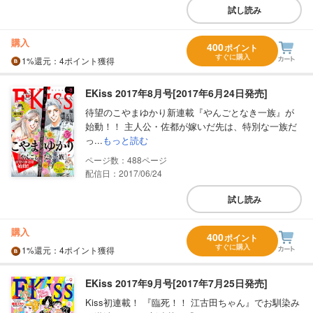
試し読み
購入
400
ポイント
すぐに購入
1%
還元
：4ポイント獲得
EKiss 2017年8月号[2017年6月24日発売]
待望のこやまゆかり新連載『やんごとなき一族』が
始動！！ 主人公・佐都が嫁いだ先は、特別な一族だ
っ...
もっと読む
488
配信日：2017/06/24
試し読み
購入
400
ポイント
すぐに購入
1%
還元
：4ポイント獲得
EKiss 2017年9月号[2017年7月25日発売]
Kiss初連載！ 『臨死！！ 江古田ちゃん』でお馴染み