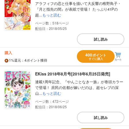
アラフィフの恋と仕事を描いて大反響の稚野鳥子・
『月と指先の間』が表紙で登場！ たっぷり41Pの
超...
もっと読む
518
配信日：2018/05/25
試し読み
購入
400
ポイント
すぐに購入
1%
還元
：4ポイント獲得
EKiss 2018年8月号[2018年6月25日発売]
連載1周年記念、『やんごとなき一族』が巻頭カラー
で登場！ 庶民の佐都が嫁いだのは、超セレブの深
山...
もっと読む
472
配信日：2018/06/25
試し読み