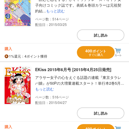
子向けコミック誌です。表紙＆巻頭カラーは元祖契
約結...
もっと読む
514
配信日：2015/03/25
試し読み
購入
400
ポイント
すぐに購入
1%
還元
：4ポイント獲得
EKiss 2015年6月号 [2015年4月25日発売]
アラサー女子の心をえぐる話題の連載『東京タラレ
バ娘』が50Pの大増量連載スタート！単行本2巻5月...
もっと読む
516
配信日：2015/04/27
試し読み
購入
400