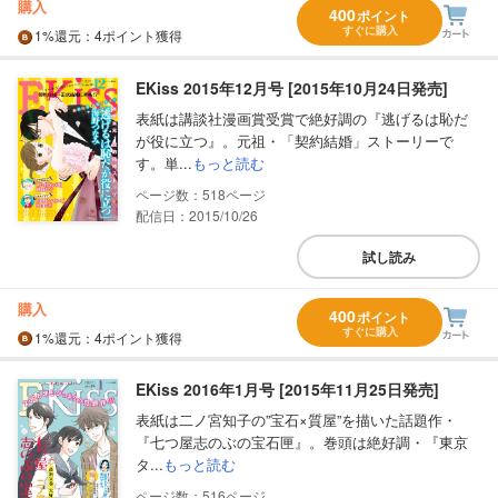
購入
400
ポイント
すぐに購入
1%
還元
：4ポイント獲得
EKiss 2015年12月号 [2015年10月24日発売]
表紙は講談社漫画賞受賞で絶好調の『逃げるは恥だ
が役に立つ』。元祖・「契約結婚」ストーリーで
す。単...
もっと読む
518
配信日：2015/10/26
試し読み
購入
400
ポイント
すぐに購入
1%
還元
：4ポイント獲得
EKiss 2016年1月号 [2015年11月25日発売]
表紙は二ノ宮知子の”宝石×質屋”を描いた話題作・
『七つ屋志のぶの宝石匣』。巻頭は絶好調・『東京
タ...
もっと読む
516