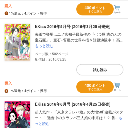
購入
400
ポイント
すぐに購入
1%
還元
：4ポイント獲得
EKiss 2016年5月号 [2016年3月25日発売]
表紙で登場は二ノ宮知子最新作の『七つ屋 志のぶの
宝石匣』。宝石×質屋の世界を描き話題沸騰中！ 高...
もっと読む
502
配信日：2016/03/25
試し読み
購入
400
ポイント
すぐに購入
1%
還元
：4ポイント獲得
EKiss 2016年6月号 [2016年4月25日発売]
超人気作・『東京タラレバ娘』の大増50P連載がスタ
ート！ 迷走中のタラレバ三人娘の未来は！？ 番...
も
っと読む