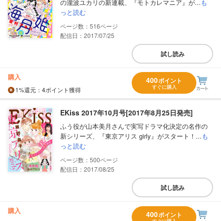
の瀧波ユカリの新連載、『モトカレマニア』が...
も
っと読む
516
配信日：2017/07/25
試し読み
購入
400
ポイント
すぐに購入
1%
還元
：4ポイント獲得
EKiss 2017年10月号[2017年8月25日発売]
ふう役が山本美月さんで実写ドラマ化決定の名作の
新シリーズ、『東京アリス girly』がスタート！...
も
っと読む
500
配信日：2017/08/25
試し読み
購入
400
ポイント
すぐに購入