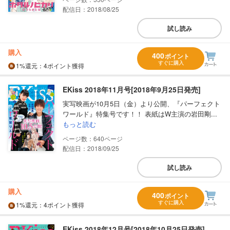
配信日：2018/08/25
試し読み
購入
400
ポイント
すぐに購入
1%
還元
：4ポイント獲得
EKiss 2018年11月号[2018年9月25日発売]
実写映画が10月5日（金）より公開、『パーフェクト
ワールド』特集号です！！ 表紙はW主演の岩田剛...
もっと読む
640
配信日：2018/09/25
試し読み
購入
400
ポイント
すぐに購入
1%
還元
：4ポイント獲得
EKiss 2018年12月号[2018年10月25日発売]