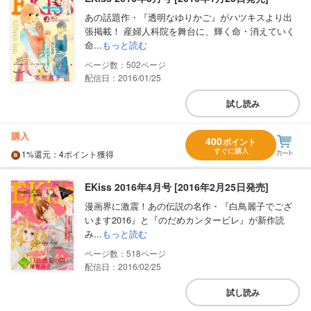
あの話題作・『透明なゆりかご』がハツキスより出
張掲載！ 産婦人科院を舞台に、輝く命・消えていく
命...
もっと読む
502
配信日：2016/01/25
試し読み
購入
400
ポイント
すぐに購入
1%
還元
：4ポイント獲得
EKiss 2016年4月号 [2016年2月25日発売]
漫画界に激震！あの伝説の名作・『白鳥麗子でござ
います2016』と『のだめカンタービレ』が新作読
み...
もっと読む
518
配信日：2016/02/25
試し読み