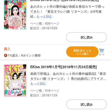
あの大ヒット作の番外編が表紙＆巻頭カラーで帰っ
てきた！ 『東京タラレバ娘 リターンズ』が3号連
続...
もっと読む
626
配信日：2018/10/25
試し読み
購入
400
ポイント
すぐに購入
1%
還元
：4ポイント獲得
EKiss 2019年1月号[2018年11月24日発売]
表紙で登場は、あの大ヒット作の番外編第2話『東京
タラレバ娘 リターンズ』！ 香の結婚式にブライズ...
もっと読む
518
配信日：2018/11/24
試し読み