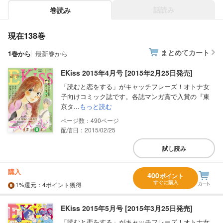
話読み
巻読み
現在138巻
まとめてカート
1巻から
最新巻から
EKiss 2015年4月号 [2015年2月25日発売]
「読むと恋をする」がキャッチフレーズ！オトナ女
子向けコミック誌です。各誌マンガ賞で入賞の『東
京タ...
もっと読む
490
配信日：2015/02/25
試し読み
購入
400
ポイント
すぐに購入
1%
還元
：4ポイント獲得
EKiss 2015年5月号 [2015年3月25日発売]
「読むと恋をする」がキャッチフレーズ！オトナ女