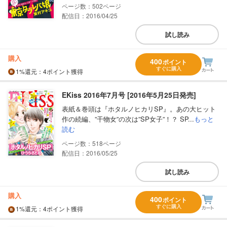
502
配信日：2016/04/25
試し読み
購入
400
ポイント
すぐに購入
1%
還元
：4ポイント獲得
EKiss 2016年7月号 [2016年5月25日発売]
表紙＆巻頭は『ホタルノヒカリSP』。あの大ヒット
作の続編、”干物女”の次は”SP女子”！？ SP...
もっと
読む
518
配信日：2016/05/25
試し読み
購入
400
ポイント
すぐに購入
1%
還元
：4ポイント獲得