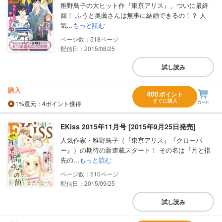
稚野鳥子の大ヒット作『東京アリス』、ついに最終
回！ ふうと奥薗さんは無事に結婚できるの！？ 人
気...
もっと読む
518
配信日：2015/08/25
試し読み
購入
400
ポイント
すぐに購入
1%
還元
：4ポイント獲得
EKiss 2015年11月号 [2015年9月25日発売]
人気作家・稚野鳥子（『東京アリス』『クローバ
ー』）の期待の新連載スタート！ その名は『月と指
先の...
もっと読む
510
配信日：2015/09/25
試し読み