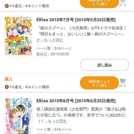
ポイント
すぐに購入
1%
還元
：4ポイント獲得
EKiss 2015年7月号 [2015年5月25日発売]
『銀のスプーン』（小沢真理）がTVドラマ化決定！
『明日もきっと、おいしいご飯～銀のスプーン～』
と...
もっと読む
514
配信日：2015/05/25
試し読み
購入
400
ポイント
すぐに購入
1%
還元
：4ポイント獲得
EKiss 2015年8月号 [2015年6月25日発売]
祝！講談社漫画賞（少女部門）受賞の『逃げるは恥
だが役に立つ』が表紙です。前号でついに結ばれた
（！...
もっと読む
516