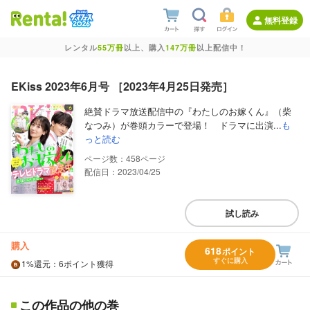
無料登録
レンタル
55万冊
以上、購入
147万冊
以上配信中！
EKiss 2023年6月号 ［2023年4月25日発売］
絶賛ドラマ放送配信中の『わたしのお嫁くん』（柴
なつみ）が巻頭カラーで登場！ ドラマに出演...
も
っと読む
458
配信日：2023/04/25
試し読み
購入
618
ポイント
すぐに購入
1%
還元
：6ポイント獲得
この作品の他の巻