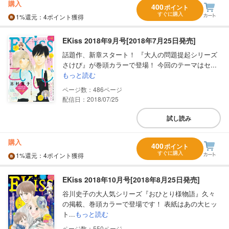
購入
400
ポイント
すぐに購入
1%
還元
：4ポイント獲得
EKiss 2018年9月号[2018年7月25日発売]
話題作、新章スタート！ 『大人の問題提起シリーズ
さけび』が巻頭カラーで登場！ 今回のテーマはセ...
もっと読む
486
配信日：2018/07/25
試し読み
購入
400
ポイント
すぐに購入
1%
還元
：4ポイント獲得
EKiss 2018年10月号[2018年8月25日発売]
谷川史子の大人気シリーズ『おひとり様物語』久々
の掲載、巻頭カラーで登場です！ 表紙はあの大ヒッ
ト...
もっと読む
550