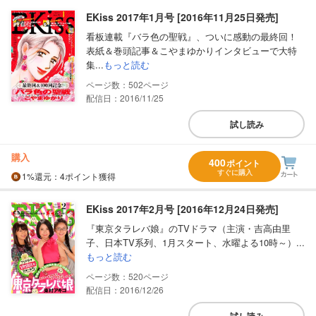
EKiss 2017年1月号 [2016年11月25日発売]
看板連載『バラ色の聖戦』、ついに感動の最終回！
表紙＆巻頭記事＆こやまゆかりインタビューで大特
集...
もっと読む
502
配信日：2016/11/25
試し読み
購入
400
ポイント
すぐに購入
1%
還元
：4ポイント獲得
EKiss 2017年2月号 [2016年12月24日発売]
『東京タラレバ娘』のTVドラマ（主演・吉高由里
子、日本TV系列、1月スタート、水曜よる10時～）...
もっと読む
520
配信日：2016/12/26
試し読み