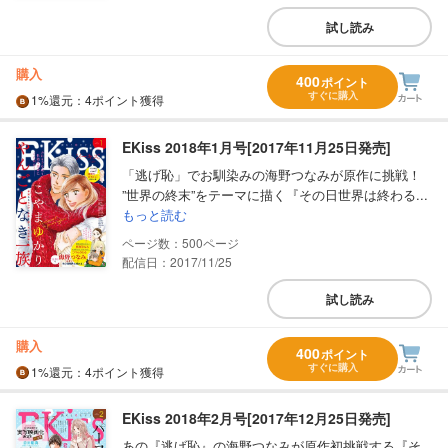
試し読み
購入
400
ポイント
すぐに購入
1%
還元
：4ポイント獲得
EKiss 2018年1月号[2017年11月25日発売]
「逃げ恥」でお馴染みの海野つなみが原作に挑戦！
”世界の終末”をテーマに描く『その日世界は終わる...
もっと読む
500
配信日：2017/11/25
試し読み
購入
400
ポイント
すぐに購入
1%
還元
：4ポイント獲得
EKiss 2018年2月号[2017年12月25日発売]
あの『逃げ恥』の海野つなみが原作初挑戦する『そ