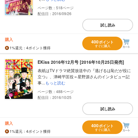
518
配信日：2016/09/26
試し読み
購入
400
ポイント
すぐに購入
1%
還元
：4ポイント獲得
EKiss 2016年12月号 [2016年10月25日発売]
表紙はTVドラマ絶賛放送中の『逃げるは恥だが役に
立つ』、津崎平匡役＝星野源さんのインタビュー記
事...
もっと読む
488
配信日：2016/10/25
試し読み
購入
400
ポイント
すぐに購入
1%
還元
：4ポイント獲得