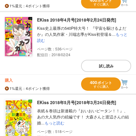
ポイント
すぐに購入
1%
還元
：4ポイント獲得
EKiss 2018年4月号[2018年2月24日発売]
Kiss史上最厚の540P特大号！ 『宇宙を駆けるよだ
か』の人気作家・川端志季がKiss初登場＆...
もっと
読む
536
配信日：2018/02/24
試し読み
購入
400
ポイント
すぐに購入
1%
還元
：4ポイント獲得
EKiss 2018年5月号[2018年3月24日発売]
表紙＆巻頭は新連載の『おいおいピータン！！』、
あの大人気作の続編です！ 大森さんと渡辺さんの結
婚...
もっと読む
518