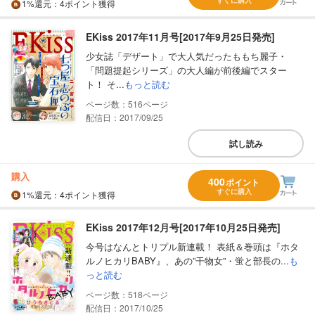
1%
還元
：4ポイント獲得
EKiss 2017年11月号[2017年9月25日発売]
少女誌「デザート」で大人気だったももち麗子・
「問題提起シリーズ」の大人編が前後編でスター
ト！ そ...
もっと読む
516
配信日：2017/09/25
試し読み
購入
400
ポイント
すぐに購入
1%
還元
：4ポイント獲得
EKiss 2017年12月号[2017年10月25日発売]
今号はなんとトリプル新連載！ 表紙＆巻頭は『ホタ
ルノヒカリBABY』、あの”干物女”・蛍と部長の...
も
っと読む
518
配信日：2017/10/25