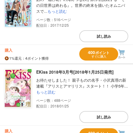
の日世界は終わる』。世界の終末を描いたオムニバ
スで...
もっと読む
516
配信日：2017/12/25
試し読み
購入
400
ポイント
すぐに購入
1%
還元
：4ポイント獲得
EKiss 2018年3月号[2018年1月25日発売]
お待たせしました！ 親子ものの名手・小沢真理の新
連載『アリスとアマリリス』スタート！！ 小学5年...
もっと読む
488
配信日：2018/01/25
試し読み
購入
400