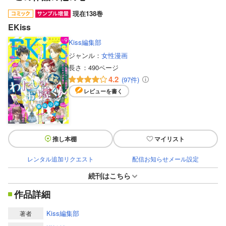
現在138巻
EKiss
Kiss編集部
ジャンル：
女性漫画
長さ：
490ページ
4.2
(97件)
レビューを書く
推し本棚
マイリスト
レンタル追加リクエスト
配信お知らせメール設定
続刊はこちら
作品詳細
Kiss編集部
著者