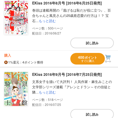
EKiss 2016年8月号 [2016年6月25日発売]
巻頭は連載再開の『逃げるは恥だが役に立つ』、百
合ちゃんと風見さんの25歳差恋愛の行方は！？ 宝
石...
もっと読む
500
配信日：2016/06/27
試し読み
購入
400
ポイント
すぐに購入
1%
還元
：4ポイント獲得
EKiss 2016年9月号 [2016年7月25日発売]
文系女子を描いて大評判！ 人気作家・麻生みことの
文学部シリーズ連載『アレンとドラン～その信徒と
隣...
もっと読む
518
配信日：2016/07/25
試し読み