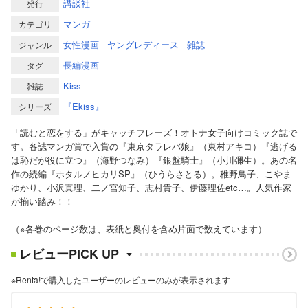
講談社
発行
マンガ
カテゴリ
女性漫画
ヤングレディース
雑誌
ジャンル
長編漫画
タグ
Kiss
雑誌
『Ekiss』
シリーズ
「読むと恋をする」がキャッチフレーズ！オトナ女子向けコミック誌で
す。各誌マンガ賞で入賞の『東京タラレバ娘』（東村アキコ）『逃げる
は恥だが役に立つ』（海野つなみ）『銀盤騎士』（小川彌生）。あの名
作の続編『ホタルノヒカリSP』（ひうらさとる）。稚野鳥子、こやま
ゆかり、小沢真理、二ノ宮知子、志村貴子、伊藤理佐etc…。人気作家
が揃い踏み！！
（※各巻のページ数は、表紙と奥付を含め片面で数えています）
レビューPICK UP
※Renta!で購入したユーザーのレビューのみが表示されます