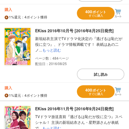
購入
400
ポイント
すぐに購入
1%
還元
：4ポイント獲得
EKiss 2016年10月号 [2016年8月25日発売]
新垣結衣主演でTVドラマ化決定の『逃げるは恥だが
役に立つ』、ドラマ情報満載です！ 表紙はあの二
ノ...
もっと読む
484
配信日：2016/08/25
試し読み
購入
400
ポイント
すぐに購入
1%
還元
：4ポイント獲得
EKiss 2016年11月号 [2016年9月24日発売]
TVドラマ放送直前『逃げるは恥だが役に立つ』スペ
シャル！ 主演の新垣結衣さん・星野源さんが表紙
で...
もっと読む