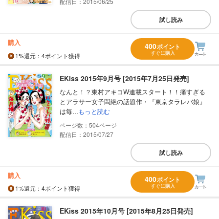
配信日：2015/06/25
試し読み
購入
400
ポイント
すぐに購入
1%
還元
：4ポイント獲得
EKiss 2015年9月号 [2015年7月25日発売]
なんと！？東村アキコW連載スタート！！痛すぎる
とアラサー女子悶絶の話題作・『東京タラレバ娘』
は毎...
もっと読む
504
配信日：2015/07/27
試し読み
購入
400
ポイント
すぐに購入
1%
還元
：4ポイント獲得
EKiss 2015年10月号 [2015年8月25日発売]