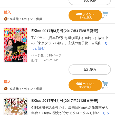
購入
400
ポイント
すぐに購入
1%
還元
：4ポイント獲得
EKiss 2017年3月号[2017年1月25日発売]
TVドラマ（日本TV系 毎週水曜よる10時～）放送中
の『東京タラレバ娘』。主演の倫子役・吉高由...
も
っと読む
518
配信日：2017/01/25
試し読み
購入
400
ポイント
すぐに購入
1%
還元
：4ポイント獲得
EKiss 2017年4月号[2017年2月25日発売]
創刊25周年記念号です。表紙はKissの名作漫画が大
集合！ 25年の歴史が分かるクロニクルも付い...
もっ