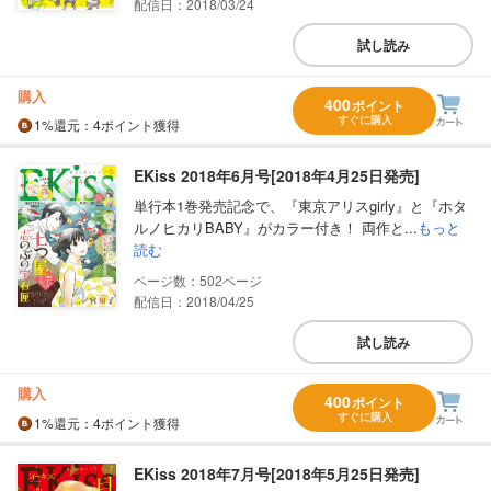
配信日：2018/03/24
試し読み
購入
400
ポイント
すぐに購入
1%
還元
：4ポイント獲得
EKiss 2018年6月号[2018年4月25日発売]
単行本1巻発売記念で、『東京アリスgirly』と『ホタ
ルノヒカリBABY』がカラー付き！ 両作と...
もっと
読む
502
配信日：2018/04/25
試し読み
購入
400
ポイント
すぐに購入
1%
還元
：4ポイント獲得
EKiss 2018年7月号[2018年5月25日発売]