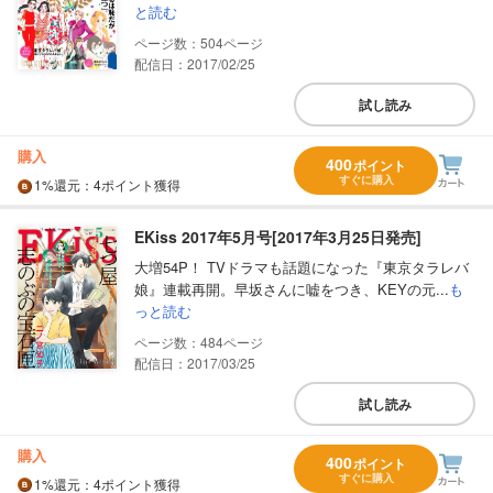
と読む
504
配信日：2017/02/25
試し読み
購入
400
ポイント
すぐに購入
1%
還元
：4ポイント獲得
EKiss 2017年5月号[2017年3月25日発売]
大増54P！ TVドラマも話題になった『東京タラレバ
娘』連載再開。早坂さんに嘘をつき、KEYの元...
も
っと読む
484
配信日：2017/03/25
試し読み
購入
400
ポイント
すぐに購入
1%
還元
：4ポイント獲得