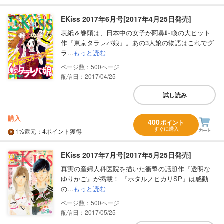
EKiss 2017年6月号[2017年4月25日発売]
表紙＆巻頭は、日本中の女子が阿鼻叫喚の大ヒット
作『東京タラレバ娘』。あの3人娘の物語はこれでグ
ラ...
もっと読む
500
配信日：2017/04/25
試し読み
購入
400
ポイント
すぐに購入
1%
還元
：4ポイント獲得
EKiss 2017年7月号[2017年5月25日発売]
真実の産婦人科医院を描いた衝撃の話題作『透明な
ゆりかご』が掲載！ 『ホタルノヒカリSP』は感動
の...
もっと読む
500
配信日：2017/05/25