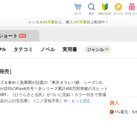
レンタル
55万冊
以上、購入
147万冊
以上配信中！
ショート
NEW
タテコミ
ノベル
実用書
ジャンル
4日発売］
リーズ＆春めく急展開が話題の『東京タラレバ娘 シーズン2』
目印のKiss6月号！全シリーズ累計450万部突破の大ヒット
ABY』（ひうらさとる氏）がついに完結！カラー付きで登場
志のぶの宝石匣』（二ノ宮知子氏）や...
もっと読む
購入
1%
還元
：5