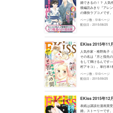
婚できるの！？ 人気
後編読みきり『アレン
の痛快ラブコメです。
518
配信日：2015/08/25
EKiss 2015年1
人気作家・稚野鳥子（
その名は『月と指先の
をして輝けるんです―
村アキコ）。単行本1
510
配信日：2015/09/25
EKiss 2015年1
表紙は講談社漫画賞受
婚」ストーリーです。