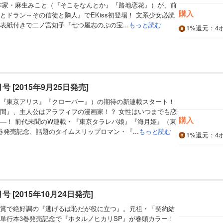
作家・麻生みこと（『そこをなんとか』『路地恋花』）が、前
購入
とドラン～その信徒と隣人』でEKiss初登場！ 文系少女必読
表紙付きで二ノ宮知子『七つ屋志のぶの宝...
もっと読む
1%
還元
：4
1月号 [2015年9月25日発売]
『東京アリス』『クローバー』）の期待の新連載スタート！
間』、主人公はアラフィフの漫画家！？ 女性はいつまでも恋
購入
―！ 前代未聞のW連載・『東京タラレバ娘』『海月姫』（東
巻発売記念、話題のタイムスリップロマン・『...
もっと読む
1%
還元
：4
2月号 [2015年10月24日発売]
賞で絶好調の『逃げるは恥だが役に立つ』。元祖・「契約結
単行本3巻発売記念で『ホタルノヒカリSP』が巻頭カラー！