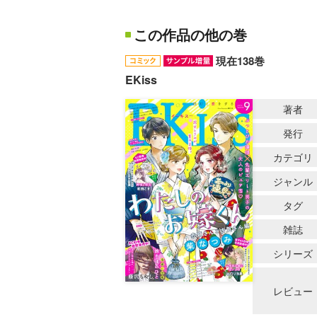
この作品の他の巻
現在138巻
EKiss
著者
発行
カテゴリ
ジャンル
タグ
雑誌
シリーズ
レビュー