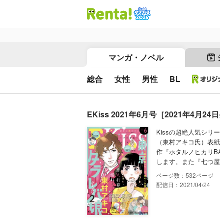
マンガ・ノベル
総合
女性
男性
BL
EKiss 2021年6月号［2021年4月2
Kissの超絶人気シ
（東村アキコ氏）表紙が
作『ホタルノヒカリB
します。また『七つ屋
532
配信日：2021/04/24