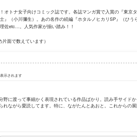
！オトナ女子向けコミック誌です。各誌マンガ賞で入賞の『東京
士』（小川彌生）。あの名作の続編『ホタルノヒカリSP』（ひう
理佐etc…。人気作家が揃い踏み！！
め片面で数えています）
が表示されます
分野に渡って事細かく表現されている作品ばかり。読み手サイドか
られながら愛読してます。特に、ながたんとあおと。これからの展