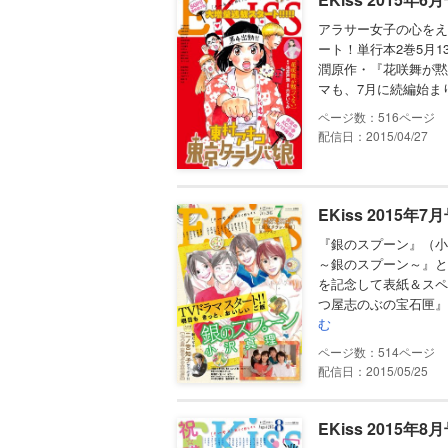
アラサー女子の心をえ
ート！単行本2巻5月
潤原作・『花咲舞が黙
マも、7月に続編始ま
516
配信日：2015/04/27
EKiss 2015年7
『銀のスプーン』（小
～銀のスプーン～』と
を記念して表紙＆スペ
つ屋志のぶの宝石匣』
む
514
配信日：2015/05/25
EKiss 2015年8