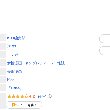
Kiss編集部
講談社
マンガ
女性漫画
ヤングレディース
雑誌
長編漫画
Kiss
『Ekiss』
4.2
(97件)
レビューを書く