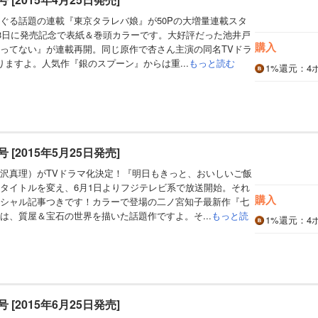
ぐる話題の連載『東京タラレバ娘』が50Pの大増量連載スタ
13日に発売記念で表紙＆巻頭カラーです。大好評だった池井戸
購入
ってない』が連載再開。同じ原作で杏さん主演の同名TVドラ
りますよ。人気作『銀のスプーン』からは重...
もっと読む
1%
還元
：4
月号 [2015年5月25日発売]
沢真理）がTVドラマ化決定！『明日もきっと、おいしいご飯
タイトルを変え、6月1日よりフジテレビ系で放送開始。それ
購入
シャル記事つきです！カラーで登場の二ノ宮知子最新作『七
は、質屋＆宝石の世界を描いた話題作ですよ。そ...
もっと読
1%
還元
：4
月号 [2015年6月25日発売]