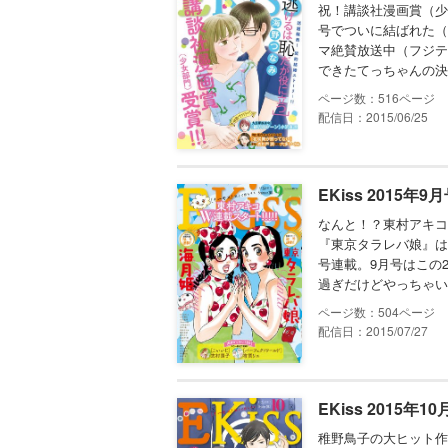
祝！講談社漫画賞（少
号でついに結ばれた（
マ絶賛放送中（フジテ
できたてっちゃんの決
516
配信日：2015/06/25
EKiss 2015年9
なんと！？東村アキコ
『東京タラレバ娘』は
号連載。9月号はこの
過ぎだけどやっちゃい
504
配信日：2015/07/27
EKiss 2015年1
稚野鳥子の大ヒット作