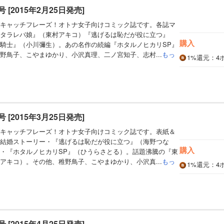
月号 [2015年2月25日発売]
キャッチフレーズ！オトナ女子向けコミック誌です。各誌マ
タラレバ娘』（東村アキコ）『逃げるは恥だが役に立つ』
購入
騎士』（小川彌生）。あの名作の続編『ホタルノヒカリSP』
野鳥子、こやまゆかり、小沢真理、二ノ宮知子、志村...
もっ
1%
還元
：4
月号 [2015年3月25日発売]
キャッチフレーズ！オトナ女子向けコミック誌です。表紙＆
結婚ストーリー・『逃げるは恥だが役に立つ』（海野つな
購入
・『ホタルノヒカリSP』（ひうらさとる）。話題沸騰の『東
アキコ）。その他、稚野鳥子、こやまゆかり、小沢真...
もっ
1%
還元
：4
月号 [2015年4月25日発売]