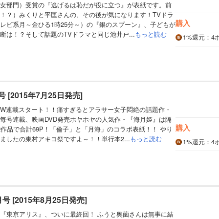
女部門）受賞の『逃げるは恥だが役に立つ』が表紙です。前
！？）みくりと平匡さんの、その後が気になります！TVドラ
購入
レビ系月～金ひる1時25分～）の『銀のスプーン』、子どもが
断は！？そして話題のTVドラマと同じ池井戸...
もっと読む
1%
還元
：4
月号 [2015年7月25日発売]
W連載スタート！！痛すぎるとアラサー女子悶絶の話題作・
毎号連載、映画DVD発売ホヤホヤの人気作・『海月姫』は隔
購入
2作品で合計69P！「倫子」と「月海」のコラボ表紙！！ やり
ましたの東村アキコ祭ですよ～！！単行本2...
もっと読む
1%
還元
：4
0月号 [2015年8月25日発売]
『東京アリス』、ついに最終回！ ふうと奥薗さんは無事に結