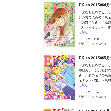
EKiss 2015年4
「読むと恋をする」が
ンガ賞で入賞の『東京
（海野つなみ）『銀盤
（ひうらさとる）。稚
と読む
490
配信日：2015/02/25
EKiss 2015年5
「読むと恋をする」が
巻頭カラーは元祖契約
み）。あの名作の続編
京タラレバ娘』（東村
と読む
514
配信日：2015/03/25
EKiss 2015年6