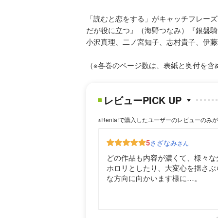
「読むと恋をする」がキャッチフレーズ
だが役に立つ』（海野つなみ）『銀盤騎
小沢真理、二ノ宮知子、志村貴子、伊藤
（※各巻のページ数は、表紙と奥付を含
レビューPICK UP
※Renta!で購入したユーザーのレビューのみ
5
さざなみ
さん
どの作品も内容が濃くて、様々な
ホロリとしたり、大変心を揺さぶ
な方向に向かいます様に…。