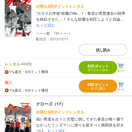
お得な420ポイントレンタル
“カラスの学校”鈴蘭のNo．1・春道が黒焚連合の戦争
を終結させた…！そんな鈴蘭を制圧しようと目論...
もっと読む
191
配信日：2013/12/17
試し読み
レンタル
(48時間)
420
ポイント
すぐにレンタル
1%
還元
：4ポイント獲得
購入
480
ポイント
すぐに購入
1%
還元
：4ポイント獲得
クローズ（17）
お得な420ポイントレンタル
強い男達を次々と完璧に倒してきた春道が唯一勝て
なかったリンダマンに借りを返すべく挑戦状を叩き
つけ...
もっと読む