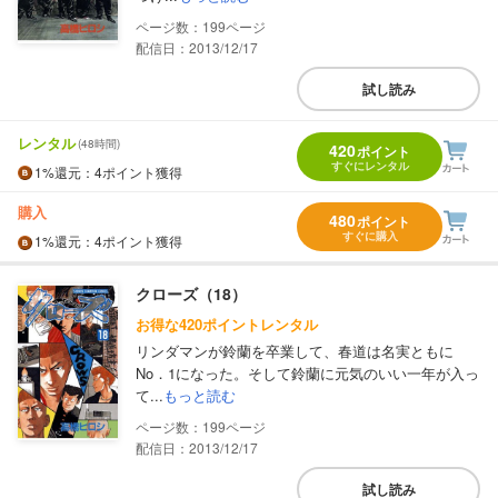
199
配信日：2013/12/17
試し読み
レンタル
(48時間)
420
ポイント
すぐにレンタル
1%
還元
：4ポイント獲得
購入
480
ポイント
すぐに購入
1%
還元
：4ポイント獲得
クローズ（18）
お得な420ポイントレンタル
リンダマンが鈴蘭を卒業して、春道は名実ともに
No．1になった。そして鈴蘭に元気のいい一年が入っ
て...
もっと読む
199
配信日：2013/12/17
試し読み