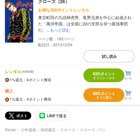
クローズ（26）
お得な420ポイントレンタル
東京町田の九頭神虎男、竜男兄弟を中心に結成され
た「萬侍帝国」は全国に22の支部を持つ最強軍団
だ。...
もっと読む
192
配信日：2013/12/24
試し読み
レンタル
(48時間)
420
ポイント
すぐにレンタル
1%
還元
：4ポイント獲得
購入
480
ポイント
すぐに購入
1%
還元
：4ポイント獲得
ポスト
LINEで送る
Renta!
少年漫画
秋田書店
クローズ
クローズ（11）