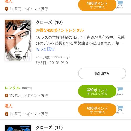
購入
480
ポイント
すぐに購入
1%
還元
：4ポイント獲得
クローズ（10）
お得な420ポイントレンタル
“カラスの学校”鈴蘭のNo．1・春道が見守る中、兄弟
分のブルを総長とする黒焚連合が結成された。敵...
もっと読む
192
配信日：2013/12/10
試し読み
レンタル
(48時間)
420
ポイント
すぐにレンタル
1%
還元
：4ポイント獲得
購入
480
ポイント
すぐに購入
1%
還元
：4ポイント獲得
クローズ（11）