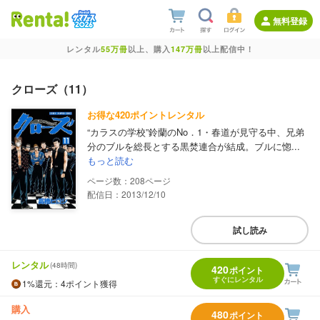
無料登録
レンタル
55万冊
以上、購入
147万冊
以上配信中！
クローズ（11）
お得な420ポイントレンタル
“カラスの学校”鈴蘭のNo．1・春道が見守る中、兄弟
分のブルを総長とする黒焚連合が結成。ブルに惚...
もっと読む
208
配信日：2013/12/10
試し読み
レンタル
(48時間)
420
ポイント
すぐにレンタル
1%
還元
：4ポイント獲得
購入
480
ポイント