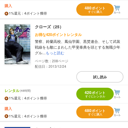
購入
480
ポイント
すぐに購入
1%
還元
：4ポイント獲得
クローズ（25）
お得な420ポイントレンタル
警察、鈴蘭高校、鳳仙学園、黒焚連合、そして武装
戦線をも敵にまわした甲斐泰典を頭とする無職少年
グル...
もっと読む
208
配信日：2013/12/24
試し読み
レンタル
(48時間)
420
ポイント
すぐにレンタル
1%
還元
：4ポイント獲得
購入
480
ポイント
すぐに購入
1%
還元
：4ポイント獲得