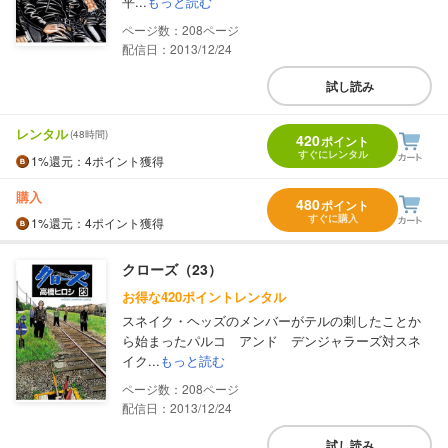
平...
もっと読む
208
配信日：2013/12/24
試し読み
レンタル
(48時間)
420
ポイント
すぐにレンタル
1%
還元
：4ポイント獲得
購入
480
ポイント
すぐに購入
1%
還元
：4ポイント獲得
クローズ（23）
お得な420ポイントレンタル
スネイク・ヘッズのメンバーがテルの刺したことか
ら始まったパルコ アンド デンジャラーズ対スネ
イク...
もっと読む
208
配信日：2013/12/24
試し読み