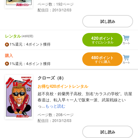
192
配信日：2013/12/03
試し読み
レンタル
(48時間)
420
ポイント
すぐにレンタル
1%
還元
：4ポイント獲得
購入
480
ポイント
すぐに購入
1%
還元
：4ポイント獲得
クローズ（8）
お得な420ポイントレンタル
超不良校・鈴蘭男子高校、別名“カラスの学校”。坊屋
春道は、転入早々一人で阪東一派、武装戦線とい
っ...
もっと読む
208
配信日：2013/12/03
試し読み