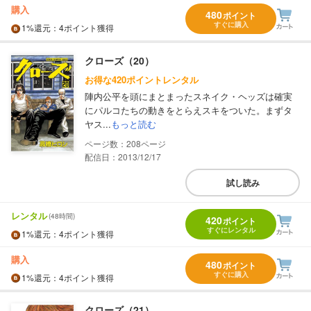
購入
480
ポイント
すぐに購入
1%
還元
：4ポイント獲得
クローズ（20）
お得な420ポイントレンタル
陣内公平を頭にまとまったスネイク・ヘッズは確実
にパルコたちの動きをとらえスキをついた。まずタ
ヤス...
もっと読む
208
配信日：2013/12/17
試し読み
レンタル
(48時間)
420
ポイント
すぐにレンタル
1%
還元
：4ポイント獲得
購入
480
ポイント
すぐに購入
1%
還元
：4ポイント獲得
クローズ（21）