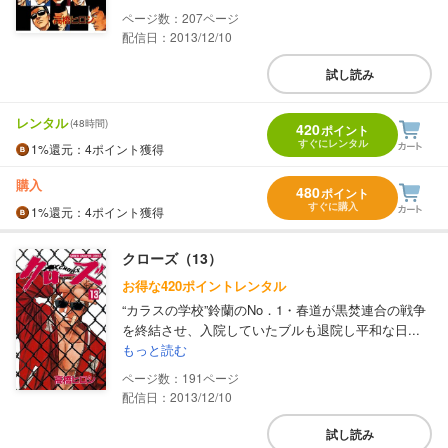
207
配信日：2013/12/10
試し読み
レンタル
(48時間)
420
ポイント
すぐにレンタル
1%
還元
：4ポイント獲得
購入
480
ポイント
すぐに購入
1%
還元
：4ポイント獲得
クローズ（13）
お得な420ポイントレンタル
“カラスの学校”鈴蘭のNo．1・春道が黒焚連合の戦争
を終結させ、入院していたブルも退院し平和な日...
もっと読む
191
配信日：2013/12/10
試し読み