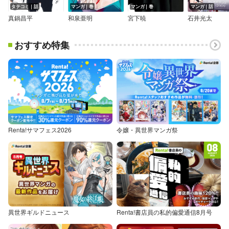
タテコミ｜話
マンガ｜巻
マンガ｜巻
マンガ｜話
真鍋昌平
和泉亜明
宮下暁
石井光太
おすすめ特集
Renta!サマフェス2026
令嬢・異世界マンガ祭
異世界ギルドニュース
Renta!書店員の私的偏愛通信8月号