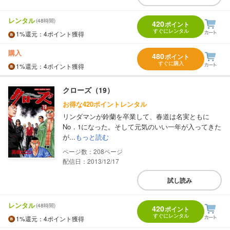
レンタル
(48時間)
420
ポイント
すぐにレンタル
1%
還元
：4ポイント獲得
購入
480
ポイント
すぐに購入
1%
還元
：4ポイント獲得
クローズ（19）
お得な420ポイントレンタル
リンダマンが鈴蘭を卒業して、春道は名実ともに
No．1になった。そして元気のいい一年が入ってきた
が...
もっと読む
208
配信日：2013/12/17
試し読み
レンタル
(48時間)
420
ポイント
すぐにレンタル
1%
還元
：4ポイント獲得