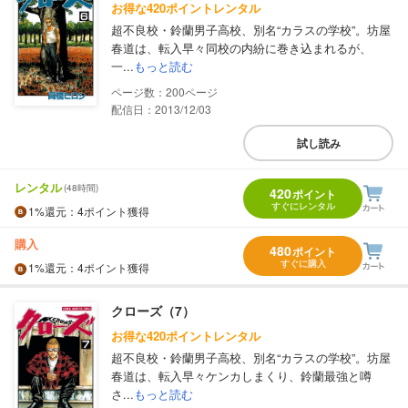
お得な420ポイントレンタル
超不良校・鈴蘭男子高校、別名“カラスの学校”。坊屋
春道は、転入早々同校の内紛に巻き込まれるが、
一...
もっと読む
200
配信日：2013/12/03
試し読み
レンタル
(48時間)
420
ポイント
すぐにレンタル
1%
還元
：4ポイント獲得
購入
480
ポイント
すぐに購入
1%
還元
：4ポイント獲得
クローズ（7）
お得な420ポイントレンタル
超不良校・鈴蘭男子高校、別名“カラスの学校”。坊屋
春道は、転入早々ケンカしまくり、鈴蘭最強と噂
さ...
もっと読む