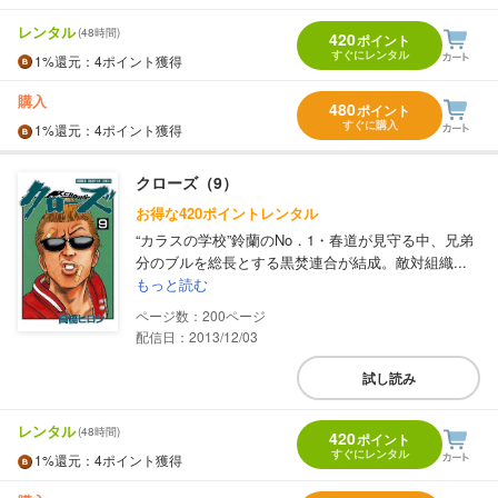
レンタル
(48時間)
420
ポイント
すぐにレンタル
1%
還元
：4ポイント獲得
購入
480
ポイント
すぐに購入
1%
還元
：4ポイント獲得
クローズ（9）
お得な420ポイントレンタル
“カラスの学校”鈴蘭のNo．1・春道が見守る中、兄弟
分のブルを総長とする黒焚連合が結成。敵対組織...
もっと読む
200
配信日：2013/12/03
試し読み
レンタル
(48時間)
420
ポイント
すぐにレンタル
1%
還元
：4ポイント獲得