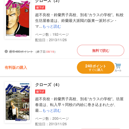
クローズ（3）
超不良校・鈴蘭男子高校、別名“カラスの学校”。転校
生坊屋春道は、鈴蘭最大派閥の阪東一派対ポン・
マ...
もっと読む
192
配信日：2013/11/26
無料で読む
通常480ポイント
（終了日:
08/19
）
240
ポイント
有料版の購入
すぐに購入
クローズ（4）
超不良校・鈴蘭男子高校、別名“カラスの学校”。坊屋
春道は、転入早々同校の内紛に巻き込まれたが、
最...
もっと読む
200
配信日：2013/11/26