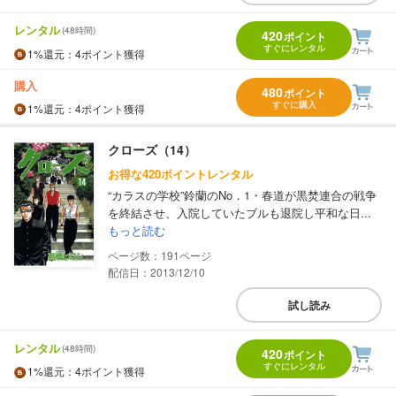
レンタル
(48時間)
420
ポイント
すぐにレンタル
1%
還元
：4ポイント獲得
購入
480
ポイント
すぐに購入
1%
還元
：4ポイント獲得
クローズ（14）
お得な420ポイントレンタル
“カラスの学校”鈴蘭のNo．1・春道が黒焚連合の戦争
を終結させ、入院していたブルも退院し平和な日...
もっと読む
191
配信日：2013/12/10
試し読み
レンタル
(48時間)
420
ポイント
すぐにレンタル
1%
還元
：4ポイント獲得