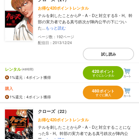
お得な420ポイントレンタル
テルを刺したことからP・A・Dと対立するS・H。幹
部の実力者である真弓鉄次が陣内公平の下につい
た...
もっと読む
192
配信日：2013/12/24
試し読み
レンタル
(48時間)
420
ポイント
すぐにレンタル
1%
還元
：4ポイント獲得
購入
480
ポイント
すぐに購入
1%
還元
：4ポイント獲得
クローズ（22）
お得な420ポイントレンタル
テルを刺したことからP・A・Dと対立することにな
ったS・H。幹部の実力者である真弓鉄次が陣内公