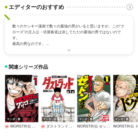
エディターのおすすめ
数々のヤンキー漫画で数々の最強の男がいると思いますが、この“ク
ローズ”の主人公・坊屋春道は決してただの最強の男ではないので
す。
最高の男なのです。
ケンカやら争いやらただの荒くれ者の漫画のように感じるかもしれ
ませんが、“クローズ”は仲間との絆を描いているだけでなく、敵でも
お互いに認めあう強さを持った男達の青春を描いているのです。
関連シリーズ作品
彼らの暴力的且つ粗暴な行動に関しては決してイイと言えるもので
はありませんが、この漫画で描かれているカッコよさとはもっと深
いところにある心の強さなのだと思います。
この他に鈴蘭の後輩達を描いた“WORST”編や春道入学前を描き映画
化された“クローズ ZERO”がありますが、どれもケンカでは語れない
熱い関係を耽美なものとして描かれています。
どうぞ“クローズ”シリーズを読んで熱くなって興奮してください。
（編集：大門｜作成日：2014/1/28 ）
マンガ｜巻
マンガ｜話
マンガ｜巻
マンガ｜巻
WORST外伝 グリコ
ダストランド（話売り）
WORST外伝 ゼットン先生
WORST外伝 