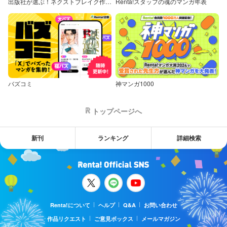
出版社が選ぶ！ネクストブレイク作品特集
Renta!スタッフの魂のマンガ年表
バズコミ
神マンガ1000
トップページへ
新刊
ランキング
詳細検索
Renta!について
ヘルプ
Q&A
お問い合わせ
作品リクエスト
ご意見ボックス
メールマガジン