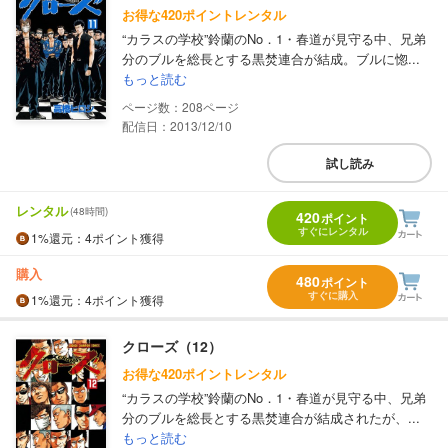
お得な420ポイントレンタル
“カラスの学校”鈴蘭のNo．1・春道が見守る中、兄弟
分のブルを総長とする黒焚連合が結成。ブルに惚...
もっと読む
208
配信日：2013/12/10
試し読み
レンタル
(48時間)
420
ポイント
すぐにレンタル
1%
還元
：4ポイント獲得
購入
480
ポイント
すぐに購入
1%
還元
：4ポイント獲得
クローズ（12）
お得な420ポイントレンタル
“カラスの学校”鈴蘭のNo．1・春道が見守る中、兄弟
分のブルを総長とする黒焚連合が結成されたが、...
もっと読む