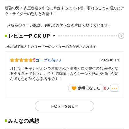
最強の男・坊屋春道を中心に暴走するはぐれ者。群れることを拒んだア
ウトサイダーの怒りと友情！！
（※各巻のページ数は、表紙と奥付を含め片面で数えています）
レビューPICK UP
※Renta!で購入したユーザーのレビューのみが表示されます
5
ゴーグル侍
2026-01-21
さん
月刊少年チャンピオンで連載された高橋ヒロシ先生の代表作とな
る不良漫画でお互いに全力で喧嘩し合うシーンや熱い友情に今読
んでも心が熱くなる名作です！
0
参考になった
人
レビューを見る
みんなの感想