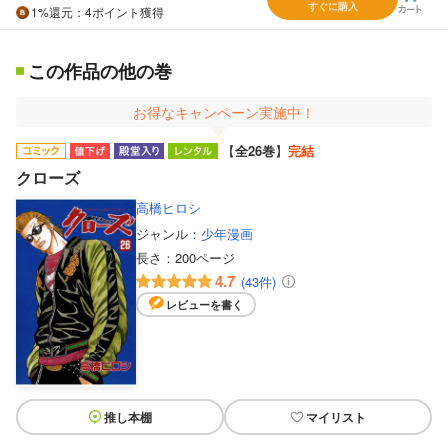
すぐに購入
1%
還元
：4ポイント獲得
この作品の他の巻
お得なキャンペーン実施中！
【
全26巻
】
完結
クローズ
高橋ヒロシ
ジャンル：
少年漫画
長さ：
200ページ
4.7
(43件)
レビューを書く
推し本棚
マイリスト