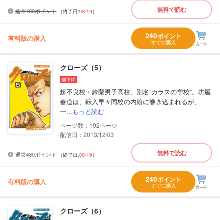
無料で読む
通常480ポイント
（終了日:
08/19
）
240
ポイント
有料版の購入
すぐに購入
クローズ（5）
超不良校・鈴蘭男子高校、別名“カラスの学校”。坊屋
春道は、転入早々同校の内紛に巻き込まれるが、
一...
もっと読む
192
配信日：2013/12/03
無料で読む
通常480ポイント
（終了日:
08/19
）
240
ポイント
有料版の購入
すぐに購入
クローズ（6）