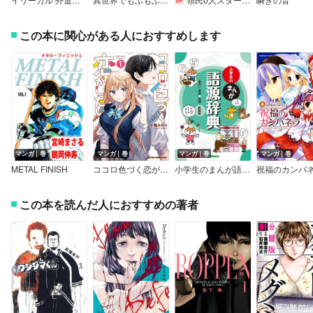
この本に関心がある人におすすめします
マンガ｜巻
マンガ｜巻
マンガ｜巻
マンガ｜巻
METAL FINISH
ココロ色づく恋がしたい
小学生のまんが語源辞典 新装版
祝福のカンパ
この本を読んだ人におすすめの著者