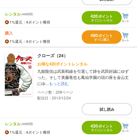
レンタル
(48時間)
420
ポイント
すぐにレンタル
1%
還元
：4ポイント獲得
購入
480
ポイント
すぐに購入
1%
還元
：4ポイント獲得
クローズ（24）
お得な420ポイントレンタル
九能龍信は武装戦線を引退して跡を武田好誠にゆず
った。そして美藤竜也も鳳仙学園の頭の座を金山丈
にゆ...
もっと読む
208
配信日：2013/12/24
試し読み
レンタル
(48時間)
420
ポイント
すぐにレンタル
1%
還元
：4ポイント獲得