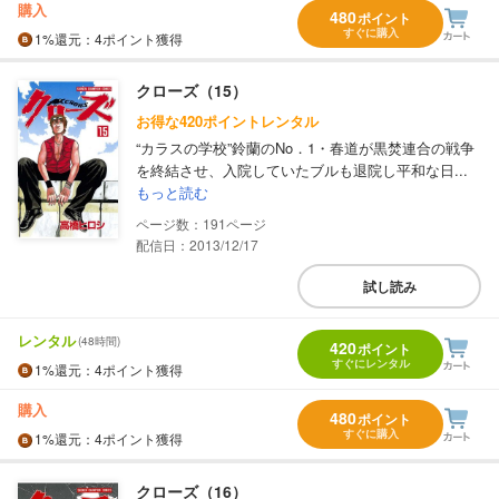
購入
480
ポイント
すぐに購入
1%
還元
：4ポイント獲得
クローズ（15）
お得な420ポイントレンタル
“カラスの学校”鈴蘭のNo．1・春道が黒焚連合の戦争
を終結させ、入院していたブルも退院し平和な日...
もっと読む
191
配信日：2013/12/17
試し読み
レンタル
(48時間)
420
ポイント
すぐにレンタル
1%
還元
：4ポイント獲得
購入
480
ポイント
すぐに購入
1%
還元
：4ポイント獲得
クローズ（16）