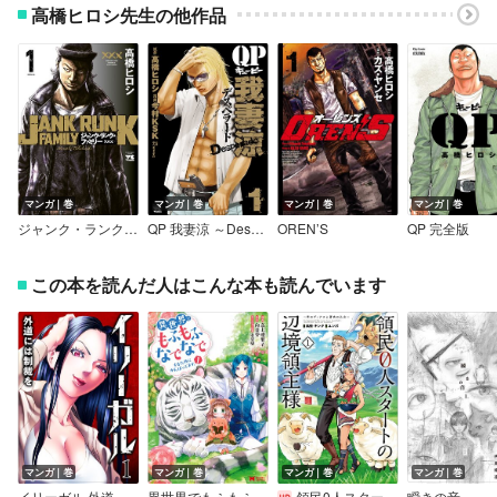
高橋ヒロシ先生の他作品
マンガ｜巻
マンガ｜巻
マンガ｜巻
マンガ｜巻
ジャンク・ランク・ファミリー
QP 我妻涼 ～Desperado～
OREN’S
QP 完全版
この本を読んだ人はこんな本も読んでいます
マンガ｜巻
マンガ｜巻
マンガ｜巻
マンガ｜巻
イリーガル 外道には制裁を【電子単行本版】
異世界でもふもふなでなでするためにがんばってます。（コミック）
領民0人スタートの辺境領主様 ～青のディアスと蒼角の乙女～
瞬きの音