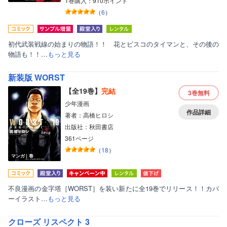
1巻購入：910ポイント
（
6
）
初代武装戦線の始まりの物語！！ 花とビスコのタイマンと、その後の
物語も！！…
もっと見る
新装版 WORST
【全19巻】
完結
3巻
無料
少年漫画
作品詳細
著者：高橋ヒロシ
出版社：秋田書店
361ページ
（
18
）
マンガ｜巻
ボーイズラブ
不良漫画の金字塔［WORST］を装い新たに全19巻でリリース！！カバ
ティーンズラブ
ーイラスト…
もっと見る
美女・美少女
クローズ リスペクト 3
女性写真集