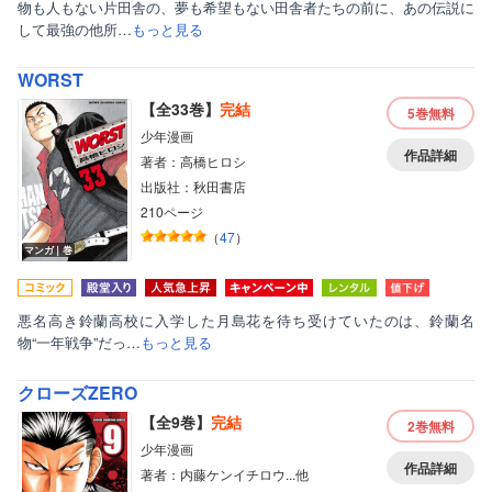
物も人もない片田舎の、夢も希望もない田舎者たちの前に、あの伝説に
して最強の他所…
もっと見る
WORST
【全33巻】
完結
5巻
無料
少年漫画
作品詳細
著者：高橋ヒロシ
出版社：秋田書店
210ページ
（
47
）
マンガ｜巻
悪名高き鈴蘭高校に入学した月島花を待ち受けていたのは、鈴蘭名
物“一年戦争”だっ…
もっと見る
クローズZERO
【全9巻】
完結
2巻
無料
少年漫画
作品詳細
著者：内藤ケンイチロウ...他