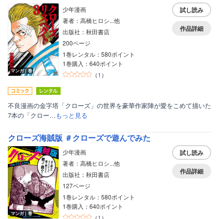
少年漫画
試し読み
著者：高橋ヒロシ...他
作品詳細
出版社：秋田書店
200ページ
1巻レンタル：580ポイント
1巻購入：640ポイント
マンガ｜巻
（
1
）
不良漫画の金字塔「クローズ」の世界を豪華作家陣が愛をこめて描いた
7本の「クロー…
もっと見る
クローズ海賊版 ＃クローズで遊んでみた
少年漫画
試し読み
著者：高橋ヒロシ...他
作品詳細
出版社：秋田書店
127ページ
1巻レンタル：580ポイント
1巻購入：640ポイント
マンガ｜巻
（
1
）