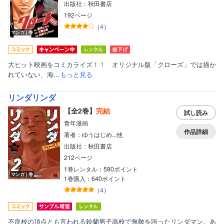
出版社：秋田書店
192ページ
（
4
）
マンガ｜巻
大ヒット映画をコミカライズ！！ オリジナル版「クローズ」では描か
れていない、海…
もっと見る
リンダリンダ
【全2巻】
完結
試し読み
青年漫画
作品詳細
著者：ゆうはじめ...他
出版社：秋田書店
212ページ
1巻レンタル：580ポイント
マンガ｜巻
1巻購入：640ポイント
（
4
）
不良校の頂点とも言われる鈴蘭男子高校で無敵を誇ったリンダマン。あ