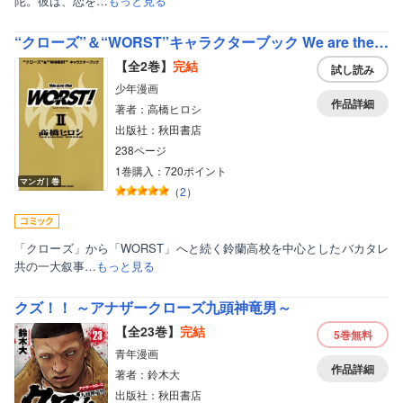
陀。彼は、恋を…
もっと見る
“クローズ”＆“WORST”キャラクターブック We are the WORST！
【全2巻】
完結
試し読み
少年漫画
作品詳細
著者：高橋ヒロシ
出版社：秋田書店
238ページ
1巻購入：720ポイント
マンガ｜巻
（
2
）
「クローズ」から「WORST」へと続く鈴蘭高校を中心としたバカタレ
共の一大叙事…
もっと見る
クズ！！ ～アナザークローズ九頭神竜男～
【全23巻】
完結
5巻
無料
青年漫画
作品詳細
著者：鈴木大
出版社：秋田書店