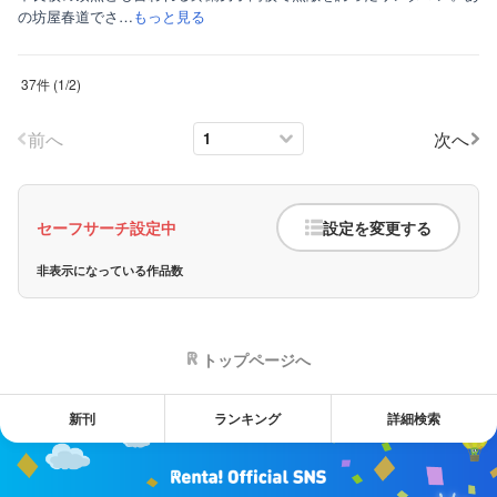
の坊屋春道でさ…
もっと見る
37件
(
1
/
2
)
前へ
次へ
セーフサーチ設定中
設定を変更する
非表示になっている作品数
トップページへ
新刊
ランキング
詳細検索