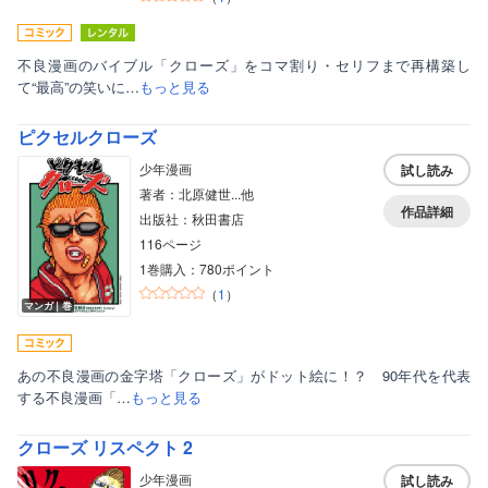
不良漫画のバイブル「クローズ」をコマ割り・セリフまで再構築し
て“最高”の笑いに…
もっと見る
ピクセルクローズ
少年漫画
試し読み
著者：北原健世...他
作品詳細
出版社：秋田書店
116ページ
1巻購入：780ポイント
（
1
）
マンガ｜巻
あの不良漫画の金字塔「クローズ」がドット絵に！？ 90年代を代表
する不良漫画「…
もっと見る
クローズ リスペクト 2
少年漫画
試し読み