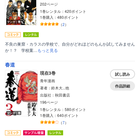
202ページ
1巻レンタル：420ポイント
1巻購入：480ポイント
マンガ｜巻
（
2
）
不良の巣窟・カラスの学校で、自分がどれほどのもんか試してみません
か！？ 学校案…
もっと見る
春道
現在3巻
試し読み
青年漫画
作品詳細
著者：鈴木大...他
出版社：秋田書店
196ページ
1巻レンタル：580ポイント
マンガ｜巻
1巻購入：640ポイント
（
7
）