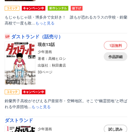
もじゃもじゃ頭・博多弁で女好き！ 誰もが恐れるカラスの学校・鈴蘭
高校で一度も敗…
もっと見る
ダストランド（話売り）
現在13話
1話
無料
少年漫画
作品詳細
著者：高橋ヒロシ
出版社：秋田書店
33ページ
マンガ｜話
鈴蘭男子高校がそびえる戸亜留市・空蝉地区。そこで“幽霊団地”と呼ば
れる中原団地…
もっと見る
ダストランド
少年漫画
試し読み