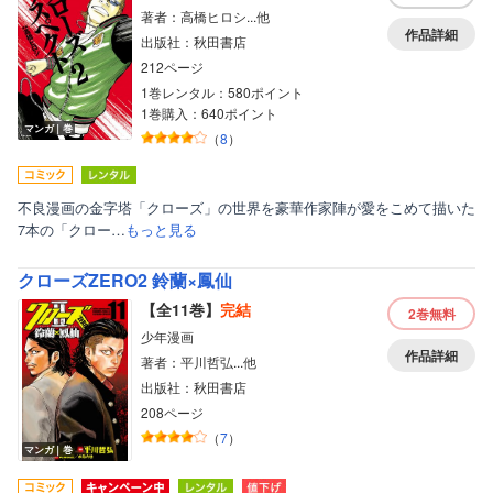
著者：高橋ヒロシ...他
作品詳細
出版社：秋田書店
212ページ
1巻レンタル：580ポイント
1巻購入：640ポイント
マンガ｜巻
（
8
）
不良漫画の金字塔「クローズ」の世界を豪華作家陣が愛をこめて描いた
7本の「クロー…
もっと見る
クローズZERO2 鈴蘭×鳳仙
【全11巻】
完結
2巻
無料
少年漫画
作品詳細
著者：平川哲弘...他
出版社：秋田書店
208ページ
（
7
）
マンガ｜巻