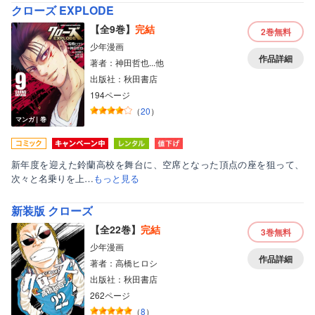
クローズ EXPLODE
【全9巻】
完結
2巻
無料
少年漫画
作品詳細
著者：神田哲也...他
出版社：秋田書店
194ページ
（
20
）
マンガ｜巻
新年度を迎えた鈴蘭高校を舞台に、空席となった頂点の座を狙って、
次々と名乗りを上…
もっと見る
新装版 クローズ
【全22巻】
完結
3巻
無料
少年漫画
作品詳細
著者：高橋ヒロシ
出版社：秋田書店
262ページ
（
8
）