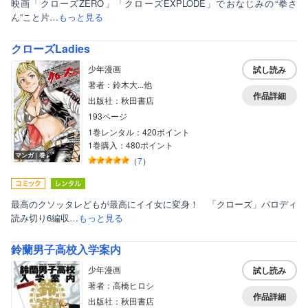
映画「クローズZERO」「クローズEXPLODE」でおなじみの“拳さ
ん”こと片…
もっと見る
クローズLadies
少年漫画
試し読み
著者：鈴木大...他
作品詳細
出版社：秋田書店
193ページ
1巻レンタル：420ポイント
1巻購入：480ポイント
マンガ｜巻
（
7
）
最高のクソッタレどもが最高にイイ女に変身！ 「クローズ」パロディ
読み切り6編収…
もっと見る
鈴蘭男子高校入学案内
少年漫画
試し読み
著者：高橋ヒロシ
作品詳細
出版社：秋田書店