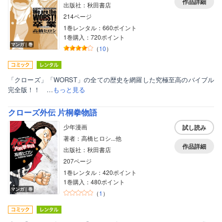
作品詳細
出版社：秋田書店
214ページ
1巻レンタル：660ポイント
1巻購入：720ポイント
マンガ｜巻
（
10
）
「クローズ」「WORST」の全ての歴史を網羅した究極至高のバイブル
完全版！！ …
もっと見る
クローズ外伝 片桐拳物語
少年漫画
試し読み
著者：高橋ヒロシ...他
作品詳細
出版社：秋田書店
207ページ
1巻レンタル：420ポイント
1巻購入：480ポイント
マンガ｜巻
（
1
）