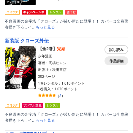
マンガ｜巻
不良漫画の金字塔『クローズ』が装い新たに登場！！ カバーは全巻著
者描き下ろしイ…
もっと見る
新装版 クローズ外伝
【全2巻】
完結
試し読み
少年漫画
作品詳細
著者：高橋ヒロシ
出版社：秋田書店
302ページ
1巻レンタル：1,010ポイント
マンガ｜巻
1巻購入：1,070ポイント
（
3
）
不良漫画の金字塔『クローズ』が装い新たに登場！！ カバーは全巻著
者描き下ろしイ…
もっと見る