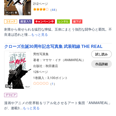
212ページ
（
44
）
マンガ｜巻
刺青から発せられる猛烈な獰猛。五体にまとう強烈な闘争心と覇気。不
良達は恐れと憧…
もっと見る
クローズ生誕30周年記念写真集 武装戦線 THE REAL
男性写真集
試し読み
著者：マサヤ・イチ（ANIMAREAL）
作品詳細
出版社：秋田書店
128ページ
1巻購入：3,100ポイント
（
1
）
写真集
漫画やアニメの世界観をリアル化させるアート集団「ANIMAREAL」
が、連載3…
もっと見る