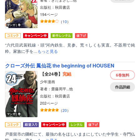
出版社：秋田書店
194ページ
（
10
）
マンガ｜巻
“六代目武装戦線・頭”河内鉄生、見参。荒々しくも実直。不器用で純
粋。家族に手を…
もっと見る
クローズ外伝 鳳仙花 the beginning of HOUSEN
【全24巻】
完結
6巻
無料
少年漫画
作品詳細
著者：齋藤周平...他
出版社：秋田書店
202ページ
（
20
）
マンガ｜巻
戸亜留市の隣町にて、最強の名をほしいままにしていた中学生・寺門仏