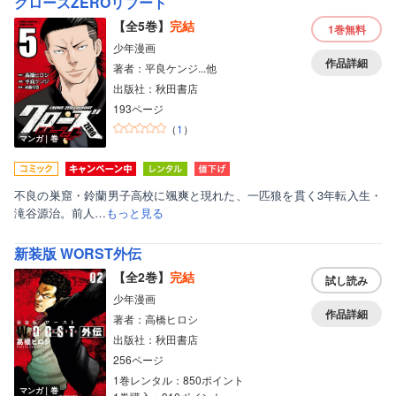
クローズZEROリブート
【全5巻】
完結
1巻
無料
少年漫画
作品詳細
著者：平良ケンジ...他
出版社：秋田書店
193ページ
（
1
）
マンガ｜巻
不良の巣窟・鈴蘭男子高校に颯爽と現れた、一匹狼を貫く3年転入生・
滝谷源治。前人…
もっと見る
新装版 WORST外伝
【全2巻】
完結
試し読み
少年漫画
作品詳細
著者：高橋ヒロシ
出版社：秋田書店
256ページ
1巻レンタル：850ポイント
マンガ｜巻