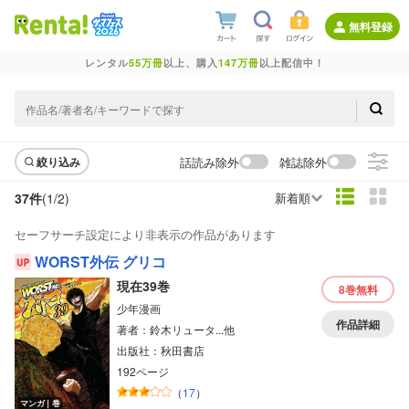
無料登録
レンタル
55万冊
以上、購入
147万冊
以上配信中！
話読み除外
雑誌除外
絞り込み
37件
(1/
2
)
新着順
セーフサーチ設定により非表示の作品があります
WORST外伝 グリコ
現在39巻
8巻
無料
少年漫画
作品詳細
著者：鈴木リュータ...他
出版社：秋田書店
192ページ
（
17
）
マンガ｜巻