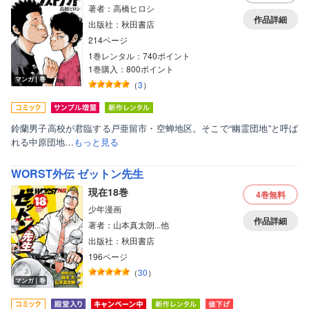
著者：高橋ヒロシ
作品詳細
出版社：秋田書店
214ページ
1巻レンタル：740ポイント
1巻購入：800ポイント
マンガ｜巻
（
3
）
鈴蘭男子高校が君臨する戸亜留市・空蝉地区。そこで“幽霊団地”と呼ば
れる中原団地…
もっと見る
WORST外伝 ゼットン先生
現在18巻
4巻
無料
少年漫画
作品詳細
著者：山本真太朗...他
出版社：秋田書店
196ページ
（
30
）
マンガ｜巻