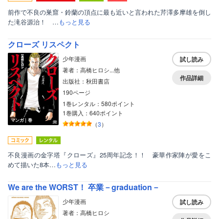
前作で不良の巣窟・鈴蘭の頂点に最も近いと言われた芹澤多摩雄を倒し
た滝谷源治！ …
もっと見る
クローズ リスペクト
少年漫画
試し読み
著者：高橋ヒロシ...他
作品詳細
出版社：秋田書店
190ページ
1巻レンタル：580ポイント
1巻購入：640ポイント
マンガ｜巻
（
3
）
不良漫画の金字塔『クローズ』25周年記念！！ 豪華作家陣が愛をこ
めて描いた8本…
もっと見る
We are the WORST！ 卒業－graduation－
少年漫画
試し読み
著者：高橋ヒロシ