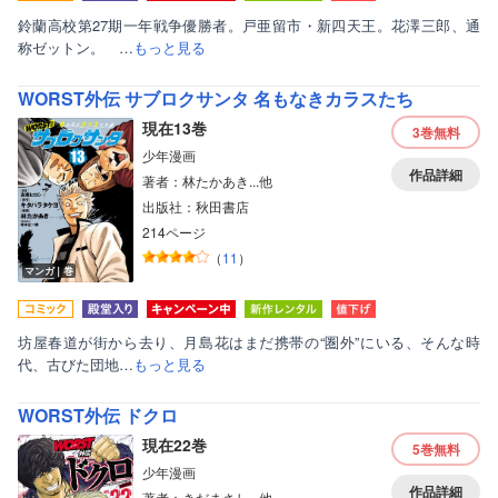
鈴蘭高校第27期一年戦争優勝者。戸亜留市・新四天王。花澤三郎、通
称ゼットン。 …
もっと見る
WORST外伝 サブロクサンタ 名もなきカラスたち
現在13巻
3巻
無料
少年漫画
作品詳細
著者：林たかあき...他
出版社：秋田書店
214ページ
（
11
）
マンガ｜巻
坊屋春道が街から去り、月島花はまだ携帯の“圏外”にいる、そんな時
代、古びた団地…
もっと見る
WORST外伝 ドクロ
現在22巻
5巻
無料
少年漫画
作品詳細
著者：きだまさし...他