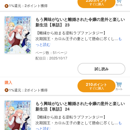
ポイント
すぐに購入
1%
還元
：2ポイント獲得
もう興味がないと離婚された令嬢の意外と楽しい
新生活【単話】 23
【離縁から始まる逆転ラブファンタジー】
次期国王・カロル王子の妻として懸命に尽くし...
も
っと読む
51
配信日：2025/10/17
試し読み
購入
210
ポイント
すぐに購入
1%
還元
：2ポイント獲得
もう興味がないと離婚された令嬢の意外と楽しい
新生活【単話】 24
【離縁から始まる逆転ラブファンタジー】
次期国王・カロル王子の妻として懸命に尽くし...
も
っと読む