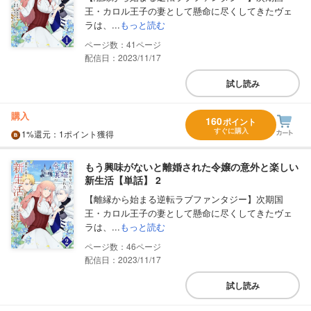
王・カロル王子の妻として懸命に尽くしてきたヴェ
ラは、...
もっと読む
41
配信日：2023/11/17
試し読み
購入
160
ポイント
すぐに購入
1%
還元
：1ポイント獲得
もう興味がないと離婚された令嬢の意外と楽しい
新生活【単話】 2
【離縁から始まる逆転ラブファンタジー】次期国
王・カロル王子の妻として懸命に尽くしてきたヴェ
ラは、...
もっと読む
46
配信日：2023/11/17
試し読み