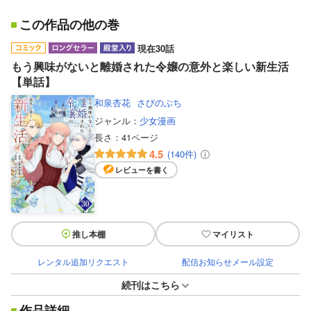
この作品の他の巻
現在30話
もう興味がないと離婚された令嬢の意外と楽しい新生活
【単話】
和泉杏花
さびのぶち
ジャンル：
少女漫画
長さ：
41ページ
4.5
(140件)
レビューを書く
推し本棚
マイリスト
レンタル追加リクエスト
配信お知らせメール設定
続刊はこちら
作品詳細