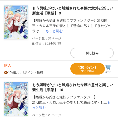
もう興味がないと離婚された令嬢の意外と楽しい
新生活【単話】 9
【離縁から始まる逆転ラブファンタジー】次期国
王・カロル王子の妻として懸命に尽くしてきたヴェ
ラは、...
もっと読む
31
配信日：2024/03/19
試し読み
購入
130
ポイント
すぐに購入
1%
還元
：1ポイント獲得
もう興味がないと離婚された令嬢の意外と楽しい
新生活【単話】 10
【離縁から始まる逆転ラブファンタジー】
次期国王・カロル王子の妻として懸命に尽くし...
も
っと読む
29