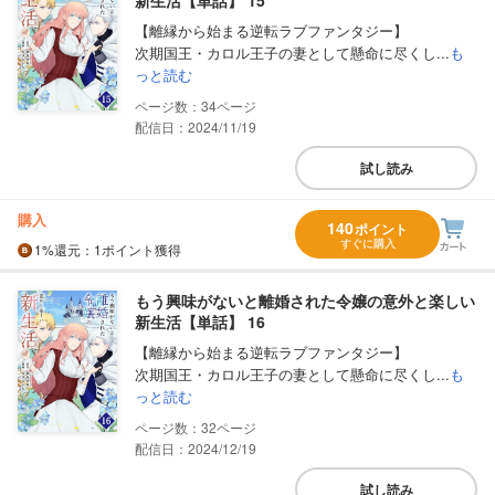
新生活【単話】 15
【離縁から始まる逆転ラブファンタジー】
次期国王・カロル王子の妻として懸命に尽くし...
も
っと読む
34
配信日：2024/11/19
試し読み
購入
140
ポイント
すぐに購入
1%
還元
：1ポイント獲得
もう興味がないと離婚された令嬢の意外と楽しい
新生活【単話】 16
【離縁から始まる逆転ラブファンタジー】
次期国王・カロル王子の妻として懸命に尽くし...
も
っと読む
32
配信日：2024/12/19
試し読み