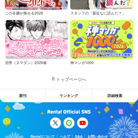
この令嬢が推せる2026
スタッフの「最近なに読んだ？」
沼男（ヌマダン）2026春
神マンガ1000
トップページへ
新刊
ランキング
詳細検索
Renta!について
ヘルプ
Q&A
お問い合わせ