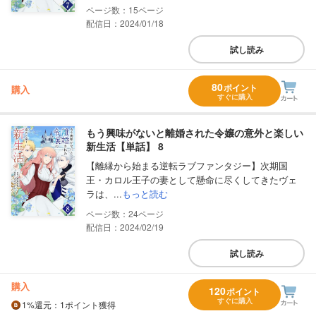
15
配信日：2024/01/18
試し読み
80
ポイント
購入
すぐに購入
もう興味がないと離婚された令嬢の意外と楽しい
新生活【単話】 8
【離縁から始まる逆転ラブファンタジー】次期国
王・カロル王子の妻として懸命に尽くしてきたヴェ
ラは、...
もっと読む
24
配信日：2024/02/19
試し読み
購入
120
ポイント
すぐに購入
1%
還元
：1ポイント獲得