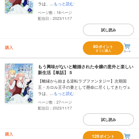
ラは、...
もっと読む
16
配信日：2023/11/17
試し読み
80
ポイント
購入
すぐに購入
もう興味がないと離婚された令嬢の意外と楽しい
新生活【単話】 5
【離縁から始まる逆転ラブファンタジー】次期国
王・カロル王子の妻として懸命に尽くしてきたヴェ
ラは、...
もっと読む
27
配信日：2023/11/17
試し読み
購入
120
ポイント