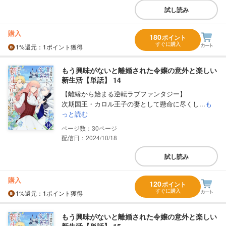
試し読み
購入
180
ポイント
すぐに購入
1%
還元
：1ポイント獲得
もう興味がないと離婚された令嬢の意外と楽しい
新生活【単話】 14
【離縁から始まる逆転ラブファンタジー】
次期国王・カロル王子の妻として懸命に尽くし...
も
っと読む
30
配信日：2024/10/18
試し読み
購入
120
ポイント
すぐに購入
1%
還元
：1ポイント獲得
もう興味がないと離婚された令嬢の意外と楽しい