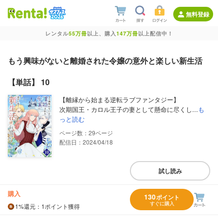
無料登録
レンタル
55万冊
以上、購入
147万冊
以上配信中！
もう興味がないと離婚された令嬢の意外と楽しい新生活
【単話】 10
【離縁から始まる逆転ラブファンタジー】
次期国王・カロル王子の妻として懸命に尽くし...
も
っと読む
29
配信日：2024/04/18
試し読み
購入
130
ポイント
すぐに購入
1%
還元
：1ポイント獲得