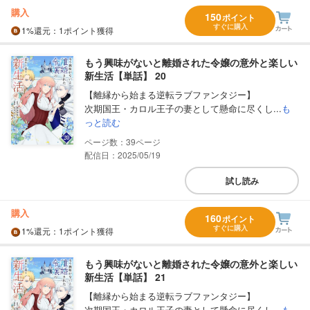
購入
150
ポイント
すぐに購入
1%
還元
：1ポイント獲得
もう興味がないと離婚された令嬢の意外と楽しい
新生活【単話】 20
【離縁から始まる逆転ラブファンタジー】
次期国王・カロル王子の妻として懸命に尽くし...
も
っと読む
39
配信日：2025/05/19
試し読み
購入
160
ポイント
すぐに購入
1%
還元
：1ポイント獲得
もう興味がないと離婚された令嬢の意外と楽しい
新生活【単話】 21
【離縁から始まる逆転ラブファンタジー】
次期国王・カロル王子の妻として懸命に尽くし...
も