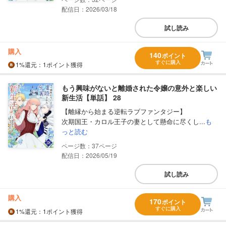
配信日：2026/03/18
試し読み
購入
140
ポイント
すぐに購入
1%
還元
：1ポイント獲得
もう興味がないと離婚された令嬢の意外と楽しい
新生活【単話】 28
【離縁から始まる逆転ラブファンタジー】
次期国王・カロル王子の妻として懸命に尽くし...
も
っと読む
37
配信日：2026/05/19
試し読み
購入
170
ポイント
すぐに購入
1%
還元
：1ポイント獲得