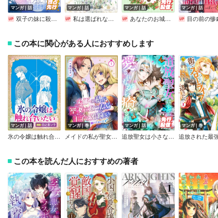
マンガ｜話
マンガ｜話
マンガ｜話
マンガ｜話
双子の妹に殺された姉、二度目の人生は初恋のイケおじ王弟にフルベットします！ 連載版
私は選ばれない 【連載版】
あなたのお城の小人さん ～御飯下さい、働きますっ～（コミック）【分冊版】
目の前の惨劇で前世を思い出したけど、あまりにも問題山積みでいっぱいいっぱいで
この本に関心がある人におすすめします
マンガ｜話
マンガ｜巻
マンガ｜話
マンガ｜巻
氷の令嬢は触れ合いたい
メイドの私が聖女になったら王子と婚約！？～花嫁候補って聞いてないです～【合冊版】
追放聖女は小さな村で、愛されながら癒される。
この本を読んだ人におすすめの著者