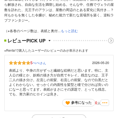
ら解放され、自由な生活を満喫し始める。そんな中、任務でヴェラの屋
敷を訪れた、元王子のアランは、屋敷の周辺のとある変化に気付き…？
何もかもを無くした令嬢が、秘めた能力で新たな居場所を築く、逆転ラ
ブファンタジー。
（※各巻のページ数は、表紙と奥付...
もっと読む
レビューPICK UP
※Renta!で購入したユーザーのレビューのみが表示されます
5
ぺぺ
2026-05-20
さん
表紙より、中身の方がずっと繊細な絵柄だと思います。特に、主
人公の瞳とか、妖精の描き方が自然でキレイ。残念なのは、王子
二人の描き分け。左流しの前髪、右流しの前髪、なので白黒だと
よくわからない。せっかくの内面性を髪型と瞳で分ければ良いの
になーと思ってます。表紙がまさにその課題で、とっても残念。
でも、努力家のヒロインは良き。
0
参考になった
人