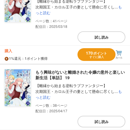
【離縁から始まる逆転ラブファンタジー】
次期国王・カロル王子の妻として懸命に尽くし...
も
っと読む
41
配信日：2025/03/18
試し読み
購入
170
ポイント
すぐに購入
1%
還元
：1ポイント獲得
もう興味がないと離婚された令嬢の意外と楽しい
新生活【単話】 19
【離縁から始まる逆転ラブファンタジー】
次期国王・カロル王子の妻として懸命に尽くし...
も
っと読む
38
配信日：2025/04/17
試し読み