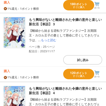
購入
180
ポイント
すぐに購入
1%
還元
：1ポイント獲得
もう興味がないと離婚された令嬢の意外と楽しい
新生活【単話】 3
【離縁から始まる逆転ラブファンタジー】次期国
王・カロル王子の妻として懸命に尽くしてきたヴェ
ラは、...
もっと読む
25
配信日：2023/11/17
試し読み
購入
120
ポイント
すぐに購入
1%
還元
：1ポイント獲得
もう興味がないと離婚された令嬢の意外と楽しい
新生活【単話】 4
【離縁から始まる逆転ラブファンタジー】次期国
王・カロル王子の妻として懸命に尽くしてきたヴェ