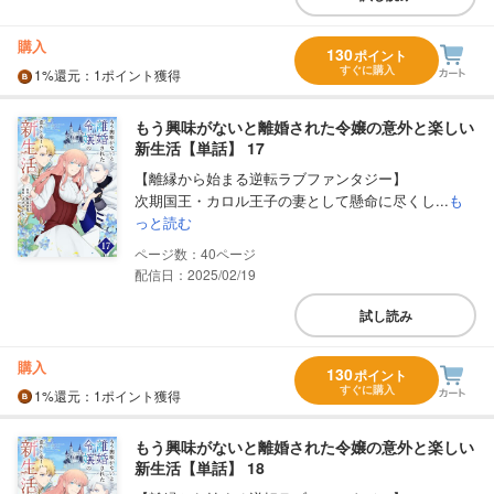
購入
130
ポイント
すぐに購入
1%
還元
：1ポイント獲得
もう興味がないと離婚された令嬢の意外と楽しい
新生活【単話】 17
【離縁から始まる逆転ラブファンタジー】
次期国王・カロル王子の妻として懸命に尽くし...
も
っと読む
40
配信日：2025/02/19
試し読み
購入
130
ポイント
すぐに購入
1%
還元
：1ポイント獲得
もう興味がないと離婚された令嬢の意外と楽しい
新生活【単話】 18