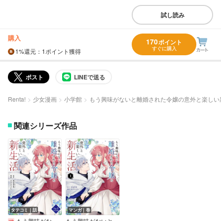
試し読み
購入
170
ポイント
すぐに購入
1%
還元
：1ポイント獲得
ポスト
LINEで送る
Renta!
少女漫画
小学館
もう興味がないと離婚された令嬢の意外と楽しい
関連シリーズ作品
タテコミ｜話
マンガ｜巻
もう興味がないと離婚された令嬢の意外と楽しい新生活【フルカラー】
もう興味がないと離婚された令嬢の意外と楽しい新生活