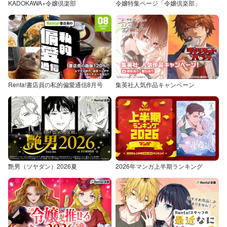
KADOKAWA×令嬢倶楽部
令嬢特集ページ「令嬢倶楽部」
Renta!書店員の私的偏愛通信8月号
集英社人気作品キャンペーン
艶男（ツヤダン）2026夏
2026年マンガ上半期ランキング