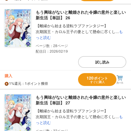
もう興味がないと離婚された令嬢の意外と楽しい
新生活【単話】 26
【離縁から始まる逆転ラブファンタジー】
次期国王・カロル王子の妻として懸命に尽くし...
も
っと読む
28
配信日：2026/02/19
試し読み
購入
120
ポイント
すぐに購入
1%
還元
：1ポイント獲得
もう興味がないと離婚された令嬢の意外と楽しい
新生活【単話】 27
【離縁から始まる逆転ラブファンタジー】
次期国王・カロル王子の妻として懸命に尽くし...
も
っと読む
32