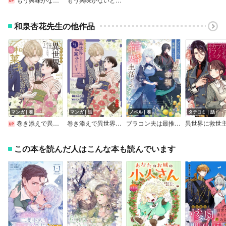
和泉杏花先生の他作品
マンガ｜巻
マンガ｜話
ノベル｜巻
タテコミ｜話
巻き添えで異世界に喚び出されたので、世界観無視して和菓子作ります
巻き添えで異世界に喚び出されたので、世界観無視して和菓子作ります【単話】
ブラコン夫は最推しなので、放置されても幸福な結婚生活です。【電子特典付き】
この本を読んだ人はこんな本も読んでいます