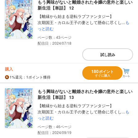
もう興味がないと離婚された令嬢の意外と楽しい
新生活【単話】 12
【離縁から始まる逆転ラブファンタジー】
次期国王・カロル王子の妻として懸命に尽くし...
も
っと読む
43
配信日：2024/07/18
試し読み
購入
180
ポイント
すぐに購入
1%
還元
：1ポイント獲得
もう興味がないと離婚された令嬢の意外と楽しい
新生活【単話】 13
【離縁から始まる逆転ラブファンタジー】
次期国王・カロル王子の妻として懸命に尽くし...
も
っと読む
46
配信日：2024/09/19