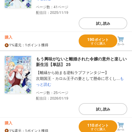
41
配信日：2025/11/19
試し読み
購入
190
ポイント
すぐに購入
1%
還元
：1ポイント獲得
もう興味がないと離婚された令嬢の意外と楽しい
新生活【単話】 25
【離縁から始まる逆転ラブファンタジー】
次期国王・カロル王子の妻として懸命に尽くし...
も
っと読む
25
配信日：2026/01/19
試し読み
購入
110
ポイント
すぐに購入
1%
還元
：1ポイント獲得