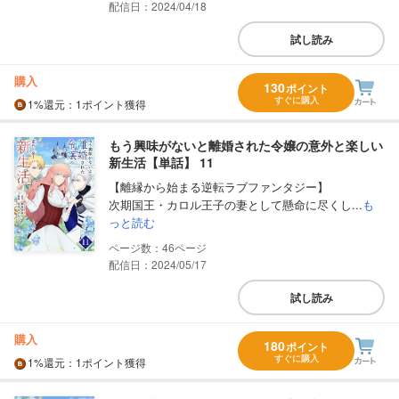
配信日：2024/04/18
試し読み
購入
130
ポイント
すぐに購入
1%
還元
：1ポイント獲得
もう興味がないと離婚された令嬢の意外と楽しい
新生活【単話】 11
【離縁から始まる逆転ラブファンタジー】
次期国王・カロル王子の妻として懸命に尽くし...
も
っと読む
46
配信日：2024/05/17
試し読み
購入
180
ポイント
すぐに購入
1%
還元
：1ポイント獲得