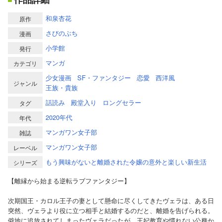
和泉杏花
原作
さびのぶち
漫画
小学館
発行
マンガ
カテゴリ
少女漫画
SF・ファンタジー
恋愛
西洋風
ジャンル
王族・貴族
話読み
殿堂入り
ロングセラー
タグ
2020年代
年代
マンガワン女子部
雑誌
マンガワン女子部
レーベル
もう興味がないと離婚された令嬢の意外と楽しい新生活
シリーズ
【離縁から始まる逆転ラブファンタジー】
次期国王・カロル王子の妻として懸命に尽くしてきたヴェラは、ある日
突然、ヴェラより役に立つ相手と結婚するのだと、離婚を告げられる。
僻地に追放されてしまったヴェラだったが、王妃教育や慣れない公務か