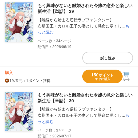
もう興味がないと離婚された令嬢の意外と楽しい
新生活【単話】 29
【離縁から始まる逆転ラブファンタジー】
次期国王・カロル王子の妻として懸命に尽くし...
も
っと読む
34
配信日：2026/06/19
試し読み
購入
150
ポイント
すぐに購入
1%
還元
：1ポイント獲得
もう興味がないと離婚された令嬢の意外と楽しい
新生活【単話】 30
【離縁から始まる逆転ラブファンタジー】
次期国王・カロル王子の妻として懸命に尽くし...
も
っと読む
37
配信日：2026/07/17