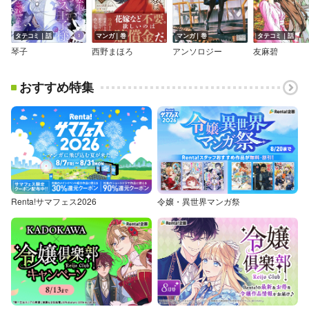
タテコミ｜話
マンガ｜巻
マンガ｜巻
タテコミ｜話
琴子
西野まほろ
アンソロジー
友麻碧
おすすめ特集
Renta!サマフェス2026
令嬢・異世界マンガ祭