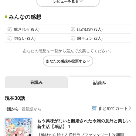
レビューを見る
みんなの感想
癒される (8人)
ほのぼの (3人)
切ない (3人)
胸キュン (2人)
あなたの感想を一覧から選んで投票してください。
あなたの感想を投票する
巻読み
話読み
現在30話
まとめてカート
1話から
最新話から
もう興味がないと離婚された令嬢の意外と楽しい
新生活【単話】 1
【離縁から始まる逆転ラブファンタジー】次期国