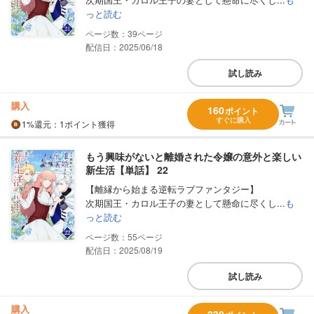
っと読む
39
配信日：2025/06/18
試し読み
購入
160
ポイント
すぐに購入
1%
還元
：1ポイント獲得
もう興味がないと離婚された令嬢の意外と楽しい
新生活【単話】 22
【離縁から始まる逆転ラブファンタジー】
次期国王・カロル王子の妻として懸命に尽くし...
も
っと読む
55
配信日：2025/08/19
試し読み
購入
230