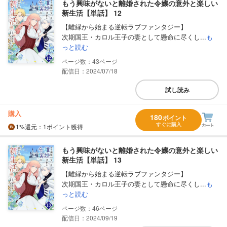
もう興味がないと離婚された令嬢の意外と楽しい
新生活【単話】 12
【離縁から始まる逆転ラブファンタジー】
次期国王・カロル王子の妻として懸命に尽くし...
も
っと読む
43
配信日：2024/07/18
試し読み
購入
180
ポイント
すぐに購入
1%
還元
：1ポイント獲得
もう興味がないと離婚された令嬢の意外と楽しい
新生活【単話】 13
【離縁から始まる逆転ラブファンタジー】
次期国王・カロル王子の妻として懸命に尽くし...
も
っと読む
46
配信日：2024/09/19