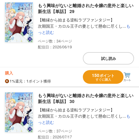
もう興味がないと離婚された令嬢の意外と楽しい
新生活【単話】 29
【離縁から始まる逆転ラブファンタジー】
次期国王・カロル王子の妻として懸命に尽くし...
も
っと読む
34
配信日：2026/06/19
試し読み
購入
150
ポイント
すぐに購入
1%
還元
：1ポイント獲得
もう興味がないと離婚された令嬢の意外と楽しい
新生活【単話】 30
【離縁から始まる逆転ラブファンタジー】
次期国王・カロル王子の妻として懸命に尽くし...
も
っと読む
37
配信日：2026/07/17