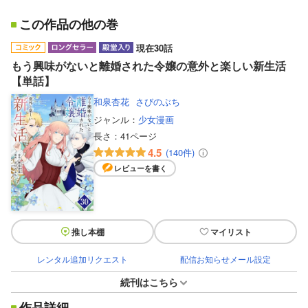
この作品の他の巻
現在30話
もう興味がないと離婚された令嬢の意外と楽しい新生活
【単話】
和泉杏花
さびのぶち
ジャンル：
少女漫画
長さ：
41ページ
4.5
(140件)
レビューを書く
推し本棚
マイリスト
レンタル追加リクエスト
配信お知らせメール設定
続刊はこちら
作品詳細