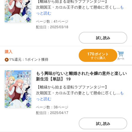
【離縁から始まる逆転ラブファンタジー】
次期国王・カロル王子の妻として懸命に尽くし...
も
っと読む
41
配信日：2025/03/18
試し読み
購入
170
ポイント
すぐに購入
1%
還元
：1ポイント獲得
もう興味がないと離婚された令嬢の意外と楽しい
新生活【単話】 19
【離縁から始まる逆転ラブファンタジー】
次期国王・カロル王子の妻として懸命に尽くし...
も
っと読む
38
配信日：2025/04/17
試し読み