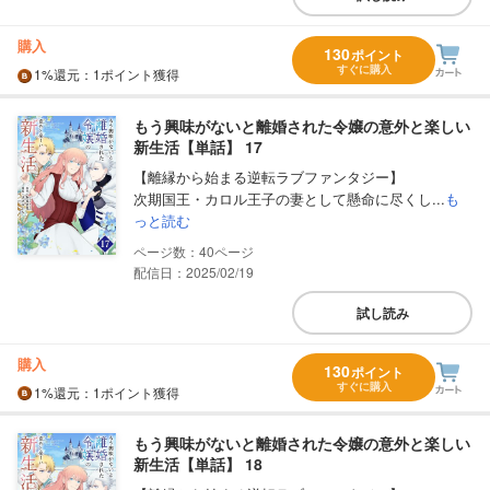
購入
130
ポイント
すぐに購入
1%
還元
：1ポイント獲得
もう興味がないと離婚された令嬢の意外と楽しい
新生活【単話】 17
【離縁から始まる逆転ラブファンタジー】
次期国王・カロル王子の妻として懸命に尽くし...
も
っと読む
40
配信日：2025/02/19
試し読み
購入
130
ポイント
すぐに購入
1%
還元
：1ポイント獲得
もう興味がないと離婚された令嬢の意外と楽しい
新生活【単話】 18