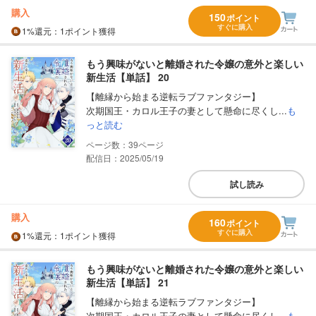
購入
150
ポイント
すぐに購入
1%
還元
：1ポイント獲得
もう興味がないと離婚された令嬢の意外と楽しい
新生活【単話】 20
【離縁から始まる逆転ラブファンタジー】
次期国王・カロル王子の妻として懸命に尽くし...
も
っと読む
39
配信日：2025/05/19
試し読み
購入
160
ポイント
すぐに購入
1%
還元
：1ポイント獲得
もう興味がないと離婚された令嬢の意外と楽しい
新生活【単話】 21
【離縁から始まる逆転ラブファンタジー】
次期国王・カロル王子の妻として懸命に尽くし...
も