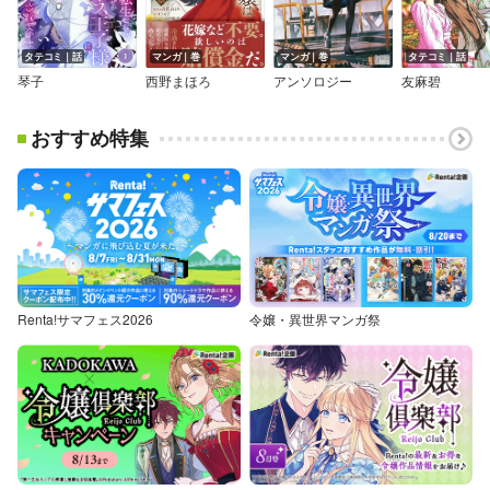
タテコミ｜話
マンガ｜巻
マンガ｜巻
タテコミ｜話
琴子
西野まほろ
アンソロジー
友麻碧
おすすめ特集
Renta!サマフェス2026
令嬢・異世界マンガ祭