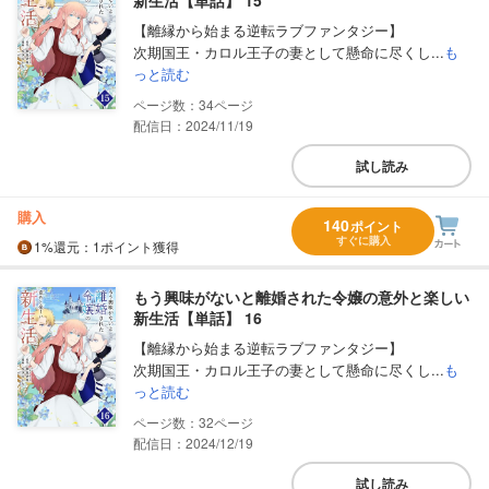
新生活【単話】 15
【離縁から始まる逆転ラブファンタジー】
次期国王・カロル王子の妻として懸命に尽くし...
も
っと読む
34
配信日：2024/11/19
試し読み
購入
140
ポイント
すぐに購入
1%
還元
：1ポイント獲得
もう興味がないと離婚された令嬢の意外と楽しい
新生活【単話】 16
【離縁から始まる逆転ラブファンタジー】
次期国王・カロル王子の妻として懸命に尽くし...
も
っと読む
32
配信日：2024/12/19
試し読み