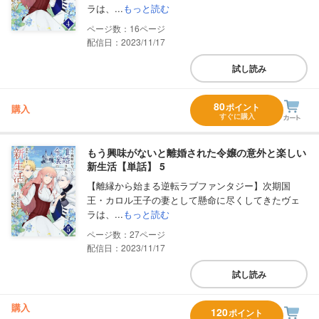
ラは、...
もっと読む
16
配信日：2023/11/17
試し読み
80
ポイント
購入
すぐに購入
もう興味がないと離婚された令嬢の意外と楽しい
新生活【単話】 5
【離縁から始まる逆転ラブファンタジー】次期国
王・カロル王子の妻として懸命に尽くしてきたヴェ
ラは、...
もっと読む
27
配信日：2023/11/17
試し読み
購入
120
ポイント