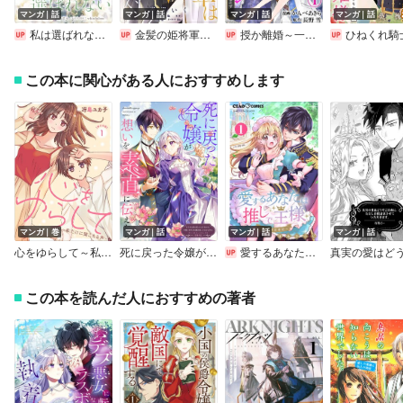
マンガ｜話
マンガ｜話
マンガ｜話
マンガ｜話
私は選ばれない 【連載版】
金髪の姫将軍は元敵国の好敵手に嫁ぐ 単話版
授か離婚～一刻も早く身籠って、私から解放してさしあげます！
ひねくれ騎士とふわふわ姫様 古城暮らしと小さなおうち【
この本に関心がある人におすすめします
マンガ｜巻
マンガ｜話
マンガ｜話
マンガ｜話
心をゆらして～私だけに聞こえる声～ 単行本版
死に戻った令嬢が、想いを素直に伝えたら
愛するあなたは推しで王様～異世界恋愛記～【マイクロ】
この本を読んだ人におすすめの著者