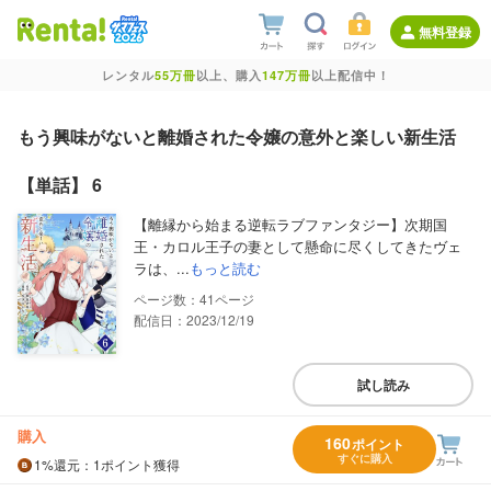
無料登録
レンタル
55万冊
以上、購入
147万冊
以上配信中！
もう興味がないと離婚された令嬢の意外と楽しい新生活
【単話】 6
【離縁から始まる逆転ラブファンタジー】次期国
王・カロル王子の妻として懸命に尽くしてきたヴェ
ラは、...
もっと読む
41
配信日：2023/12/19
試し読み
購入
160
ポイント
すぐに購入
1%
還元
：1ポイント獲得