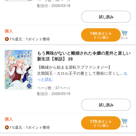
配信日：2026/03/18
試し読み
購入
140
ポイント
すぐに購入
1%
還元
：1ポイント獲得
もう興味がないと離婚された令嬢の意外と楽しい
新生活【単話】 28
【離縁から始まる逆転ラブファンタジー】
次期国王・カロル王子の妻として懸命に尽くし...
も
っと読む
37
配信日：2026/05/19
試し読み
購入
170
ポイント
すぐに購入
1%
還元
：1ポイント獲得