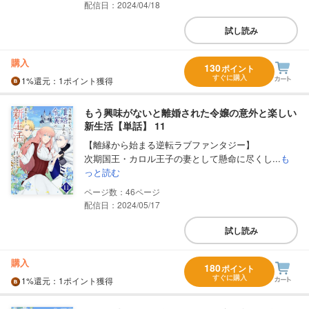
配信日：2024/04/18
試し読み
購入
130
ポイント
すぐに購入
1%
還元
：1ポイント獲得
もう興味がないと離婚された令嬢の意外と楽しい
新生活【単話】 11
【離縁から始まる逆転ラブファンタジー】
次期国王・カロル王子の妻として懸命に尽くし...
も
っと読む
46
配信日：2024/05/17
試し読み
購入
180
ポイント
すぐに購入
1%
還元
：1ポイント獲得