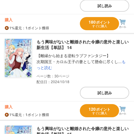
試し読み
購入
180
ポイント
すぐに購入
1%
還元
：1ポイント獲得
もう興味がないと離婚された令嬢の意外と楽しい
新生活【単話】 14
【離縁から始まる逆転ラブファンタジー】
次期国王・カロル王子の妻として懸命に尽くし...
も
っと読む
30
配信日：2024/10/18
試し読み
購入
120
ポイント
すぐに購入
1%
還元
：1ポイント獲得
もう興味がないと離婚された令嬢の意外と楽しい