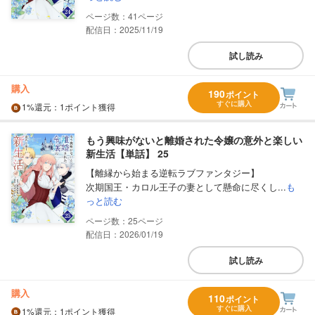
41
配信日：2025/11/19
試し読み
購入
190
ポイント
すぐに購入
1%
還元
：1ポイント獲得
もう興味がないと離婚された令嬢の意外と楽しい
新生活【単話】 25
【離縁から始まる逆転ラブファンタジー】
次期国王・カロル王子の妻として懸命に尽くし...
も
っと読む
25
配信日：2026/01/19
試し読み
購入
110
ポイント
すぐに購入
1%
還元
：1ポイント獲得