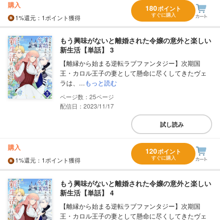
購入
180
ポイント
すぐに購入
1%
還元
：1ポイント獲得
もう興味がないと離婚された令嬢の意外と楽しい
新生活【単話】 3
【離縁から始まる逆転ラブファンタジー】次期国
王・カロル王子の妻として懸命に尽くしてきたヴェ
ラは、...
もっと読む
25
配信日：2023/11/17
試し読み
購入
120
ポイント
すぐに購入
1%
還元
：1ポイント獲得
もう興味がないと離婚された令嬢の意外と楽しい
新生活【単話】 4
【離縁から始まる逆転ラブファンタジー】次期国
王・カロル王子の妻として懸命に尽くしてきたヴェ