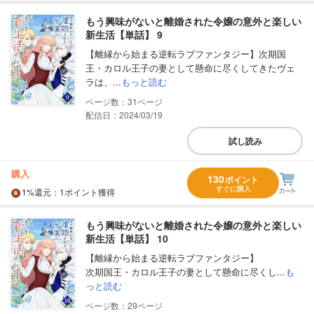
もう興味がないと離婚された令嬢の意外と楽しい
新生活【単話】 9
【離縁から始まる逆転ラブファンタジー】次期国
王・カロル王子の妻として懸命に尽くしてきたヴェ
ラは、...
もっと読む
31
配信日：2024/03/19
試し読み
購入
130
ポイント
すぐに購入
1%
還元
：1ポイント獲得
もう興味がないと離婚された令嬢の意外と楽しい
新生活【単話】 10
【離縁から始まる逆転ラブファンタジー】
次期国王・カロル王子の妻として懸命に尽くし...
も
っと読む
29