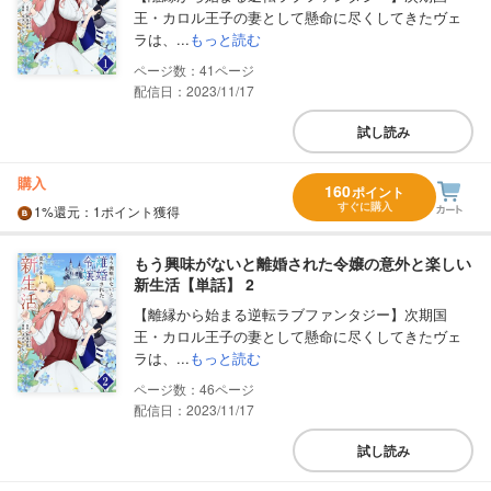
王・カロル王子の妻として懸命に尽くしてきたヴェ
ラは、...
もっと読む
41
配信日：2023/11/17
試し読み
購入
160
ポイント
すぐに購入
1%
還元
：1ポイント獲得
もう興味がないと離婚された令嬢の意外と楽しい
新生活【単話】 2
【離縁から始まる逆転ラブファンタジー】次期国
王・カロル王子の妻として懸命に尽くしてきたヴェ
ラは、...
もっと読む
46
配信日：2023/11/17
試し読み