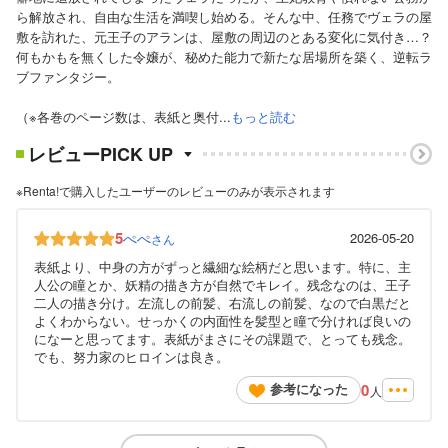
ら解放され、自由な生活を満喫し始める。そんな中、任務でヴェラの屋
敷を訪れた、元王子のアランは、屋敷の周辺のとある変化に気付き…？
何もかもを無くした令嬢が、秘めた能力で新たな居場所を築く、逆転ラ
ブファンタジー。
（※各巻のページ数は、表紙と奥付...
もっと読む
レビューPICK UP
※Renta!で購入したユーザーのレビューのみが表示されます
5
ぺぺ
2026-05-20
さん
表紙より、中身の方がずっと繊細な絵柄だと思います。特に、主
人公の瞳とか、妖精の描き方が自然でキレイ。残念なのは、王子
二人の描き分け。左流しの前髪、右流しの前髪、なので白黒だと
よくわからない。せっかくの内面性を髪型と瞳で分ければ良いの
になーと思ってます。表紙がまさにその課題で、とっても残念。
でも、努力家のヒロインは良き。
0
参考になった
人