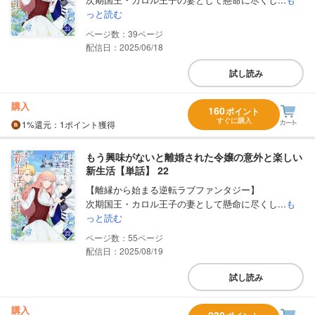
っと読む
39
配信日：2025/06/18
試し読み
購入
160
ポイント
すぐに購入
1%
還元
：1ポイント獲得
もう興味がないと離婚された令嬢の意外と楽しい
新生活【単話】 22
【離縁から始まる逆転ラブファンタジー】
次期国王・カロル王子の妻として懸命に尽くし...
も
っと読む
55
配信日：2025/08/19
試し読み
購入
230