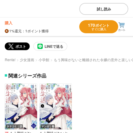
試し読み
購入
170
ポイント
すぐに購入
1%
還元
：1ポイント獲得
ポスト
LINEで送る
Renta!
少女漫画
小学館
もう興味がないと離婚された令嬢の意外と楽しい
関連シリーズ作品
タテコミ｜話
マンガ｜巻
もう興味がないと離婚された令嬢の意外と楽しい新生活【フルカラー】
もう興味がないと離婚された令嬢の意外と楽しい新生活