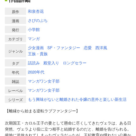
和泉杏花
原作
さびのぶち
漫画
小学館
発行
マンガ
カテゴリ
少女漫画
SF・ファンタジー
恋愛
西洋風
ジャンル
王族・貴族
話読み
殿堂入り
ロングセラー
タグ
2020年代
年代
マンガワン女子部
雑誌
マンガワン女子部
レーベル
もう興味がないと離婚された令嬢の意外と楽しい新生活
シリーズ
【離縁から始まる逆転ラブファンタジー】
次期国王・カロル王子の妻として懸命に尽くしてきたヴェラは、ある日
突然、ヴェラより役に立つ相手と結婚するのだと、離婚を告げられる。
僻地に追放されてしまったヴェラだったが、王妃教育や慣れない公務か