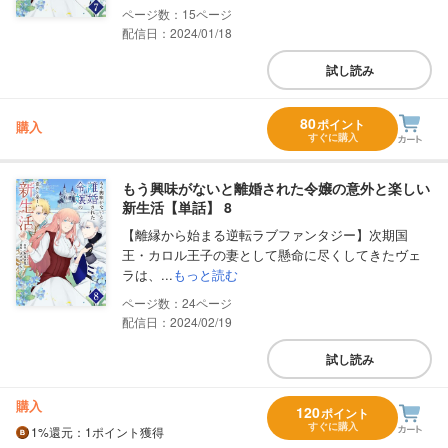
15
配信日：2024/01/18
試し読み
80
ポイント
購入
すぐに購入
もう興味がないと離婚された令嬢の意外と楽しい
新生活【単話】 8
【離縁から始まる逆転ラブファンタジー】次期国
王・カロル王子の妻として懸命に尽くしてきたヴェ
ラは、...
もっと読む
24
配信日：2024/02/19
試し読み
購入
120
ポイント
すぐに購入
1%
還元
：1ポイント獲得