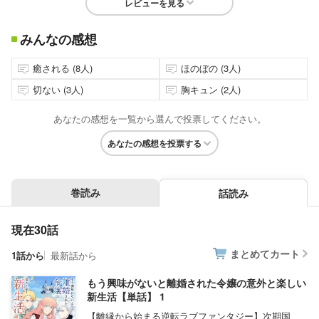
レビューを見る
みんなの感想
癒される (8人)
ほのぼの (3人)
切ない (3人)
胸キュン (2人)
あなたの感想を一覧から選んで投票してください。
あなたの感想を投票する
巻読み
話読み
現在30話
まとめてカート
1話から
最新話から
もう興味がないと離婚された令嬢の意外と楽しい
新生活【単話】 1
【離縁から始まる逆転ラブファンタジー】次期国