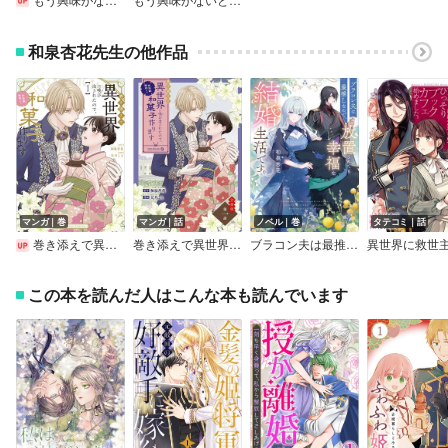
和泉杏花先生の他作品
マンガ｜巻
マンガ｜話
ノベル｜巻
タテコミ｜話
巻き添えで異世界に喚び出されたので、世界観無視して和菓子作ります
巻き添えで異世界に喚び出されたので、世界観無視して和菓子作ります【単話】
ブラコン夫は最推しなので、放置されても幸福な結婚生活です。【電子特典付き】
この本を読んだ人はこんな本も読んでいます