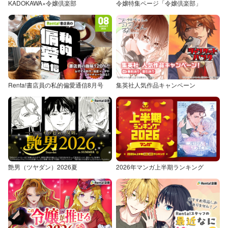
KADOKAWA×令嬢倶楽部
令嬢特集ページ「令嬢倶楽部」
Renta!書店員の私的偏愛通信8月号
集英社人気作品キャンペーン
艶男（ツヤダン）2026夏
2026年マンガ上半期ランキング