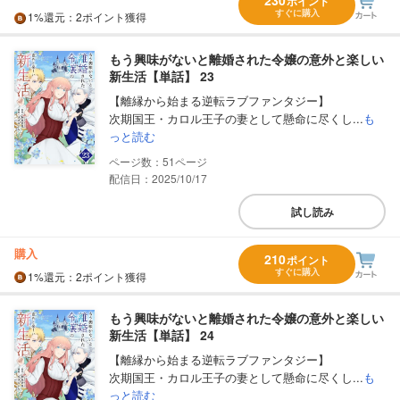
ポイント
すぐに購入
1%
還元
：2ポイント獲得
もう興味がないと離婚された令嬢の意外と楽しい
新生活【単話】 23
【離縁から始まる逆転ラブファンタジー】
次期国王・カロル王子の妻として懸命に尽くし...
も
っと読む
51
配信日：2025/10/17
試し読み
購入
210
ポイント
すぐに購入
1%
還元
：2ポイント獲得
もう興味がないと離婚された令嬢の意外と楽しい
新生活【単話】 24
【離縁から始まる逆転ラブファンタジー】
次期国王・カロル王子の妻として懸命に尽くし...
も
っと読む