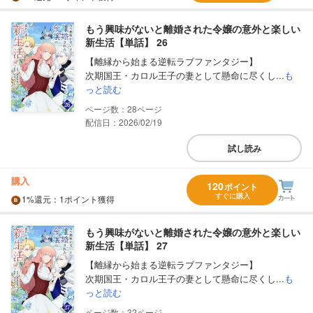
もう興味がないと離婚された令嬢の意外と楽しい
新生活【単話】 26
【離縁から始まる逆転ラブファンタジー】
次期国王・カロル王子の妻として懸命に尽くし...
も
っと読む
28
配信日：2026/02/19
試し読み
購入
120
ポイント
すぐに購入
1%
還元
：1ポイント獲得
もう興味がないと離婚された令嬢の意外と楽しい
新生活【単話】 27
【離縁から始まる逆転ラブファンタジー】
次期国王・カロル王子の妻として懸命に尽くし...
も
っと読む
32