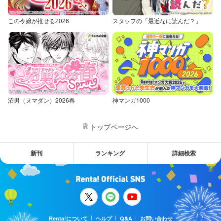
この令嬢が推せる2026
スタッフの「最近なに読んだ？」
沼男（ヌマダン）2026春
神マンガ1000
トップページへ
新刊
ランキング
詳細検索
Renta!について
ヘルプ
Q&A
お問い合わせ