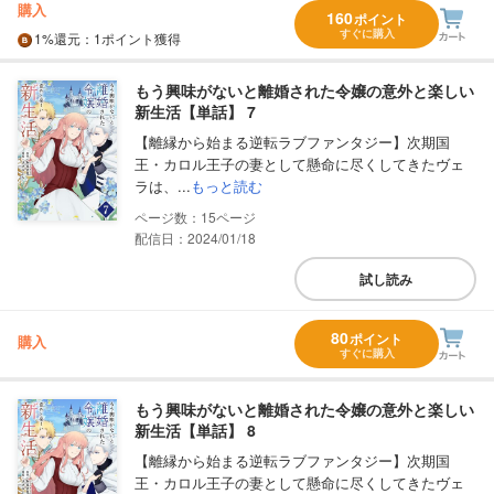
購入
160
ポイント
すぐに購入
1%
還元
：1ポイント獲得
もう興味がないと離婚された令嬢の意外と楽しい
新生活【単話】 7
【離縁から始まる逆転ラブファンタジー】次期国
王・カロル王子の妻として懸命に尽くしてきたヴェ
ラは、...
もっと読む
15
配信日：2024/01/18
試し読み
80
ポイント
購入
すぐに購入
もう興味がないと離婚された令嬢の意外と楽しい
新生活【単話】 8
【離縁から始まる逆転ラブファンタジー】次期国
王・カロル王子の妻として懸命に尽くしてきたヴェ