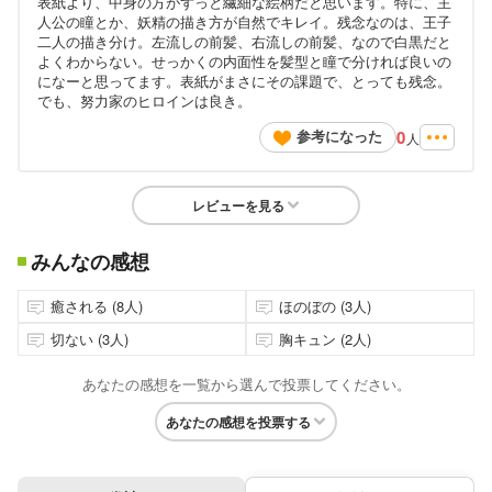
表紙より、中身の方がずっと繊細な絵柄だと思います。特に、主
人公の瞳とか、妖精の描き方が自然でキレイ。残念なのは、王子
二人の描き分け。左流しの前髪、右流しの前髪、なので白黒だと
よくわからない。せっかくの内面性を髪型と瞳で分ければ良いの
になーと思ってます。表紙がまさにその課題で、とっても残念。
でも、努力家のヒロインは良き。
0
参考になった
人
レビューを見る
みんなの感想
癒される (8人)
ほのぼの (3人)
切ない (3人)
胸キュン (2人)
あなたの感想を一覧から選んで投票してください。
あなたの感想を投票する