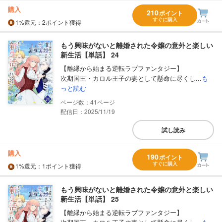
購入
210
ポイント
すぐに購入
1%
還元
：2ポイント獲得
もう興味がないと離婚された令嬢の意外と楽しい
新生活【単話】 24
【離縁から始まる逆転ラブファンタジー】
次期国王・カロル王子の妻として懸命に尽くし...
も
っと読む
41
配信日：2025/11/19
試し読み
購入
190
ポイント
すぐに購入
1%
還元
：1ポイント獲得
もう興味がないと離婚された令嬢の意外と楽しい
新生活【単話】 25
【離縁から始まる逆転ラブファンタジー】