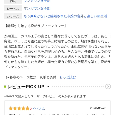
マンガワン女子部
雑誌
マンガワン女子部
レーベル
もう興味がないと離婚された令嬢の意外と楽しい新生活
シリーズ
【離縁から始まる逆転ラブファンタジー】
次期国王・カロル王子の妻として懸命に尽くしてきたヴェラは、ある日
突然、ヴェラより役に立つ相手と結婚するのだと、離婚を告げられる。
僻地に追放されてしまったヴェラだったが、王妃教育や慣れない公務か
ら解放され、自由な生活を満喫し始める。そんな中、任務でヴェラの屋
敷を訪れた、元王子のアランは、屋敷の周辺のとある変化に気付き…？
何もかもを無くした令嬢が、秘めた能力で新たな居場所を築く、逆転ラ
ブファンタジー。
（※各巻のページ数は、表紙と奥付...
もっと読む
レビューPICK UP
※Renta!で購入したユーザーのレビューのみが表示されます
5
ぺぺ
2026-05-20
さん