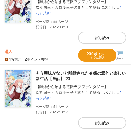
【離縁から始まる逆転ラブファンタジー】
次期国王・カロル王子の妻として懸命に尽くし...
も
っと読む
55
配信日：2025/08/19
試し読み
購入
230
ポイント
すぐに購入
1%
還元
：2ポイント獲得
もう興味がないと離婚された令嬢の意外と楽しい
新生活【単話】 23
【離縁から始まる逆転ラブファンタジー】
次期国王・カロル王子の妻として懸命に尽くし...
も
っと読む
51
配信日：2025/10/17
試し読み