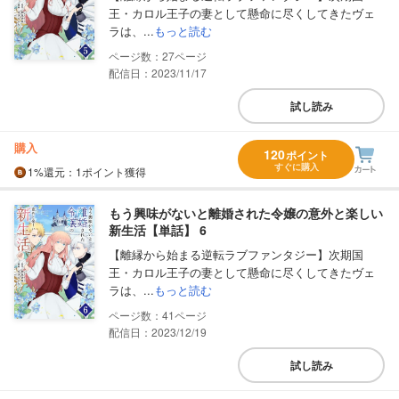
王・カロル王子の妻として懸命に尽くしてきたヴェ
ラは、...
もっと読む
27
配信日：2023/11/17
試し読み
購入
120
ポイント
すぐに購入
1%
還元
：1ポイント獲得
もう興味がないと離婚された令嬢の意外と楽しい
新生活【単話】 6
【離縁から始まる逆転ラブファンタジー】次期国
王・カロル王子の妻として懸命に尽くしてきたヴェ
ラは、...
もっと読む
41
配信日：2023/12/19
試し読み