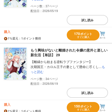
37
配信日：2026/05/19
試し読み
購入
170
ポイント
すぐに購入
1%
還元
：1ポイント獲得
もう興味がないと離婚された令嬢の意外と楽しい
新生活【単話】 29
【離縁から始まる逆転ラブファンタジー】
次期国王・カロル王子の妻として懸命に尽くし...
も
っと読む
34
配信日：2026/06/19
試し読み
購入
150
ポイント
すぐに購入
1%
還元
：1ポイント獲得