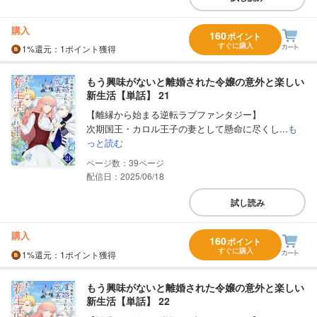
購入
160
ポイント
すぐに購入
1%
還元
：1ポイント獲得
もう興味がないと離婚された令嬢の意外と楽しい
新生活【単話】 21
【離縁から始まる逆転ラブファンタジー】
次期国王・カロル王子の妻として懸命に尽くし...
も
っと読む
39
配信日：2025/06/18
試し読み
購入
160
ポイント
すぐに購入
1%
還元
：1ポイント獲得
もう興味がないと離婚された令嬢の意外と楽しい
新生活【単話】 22