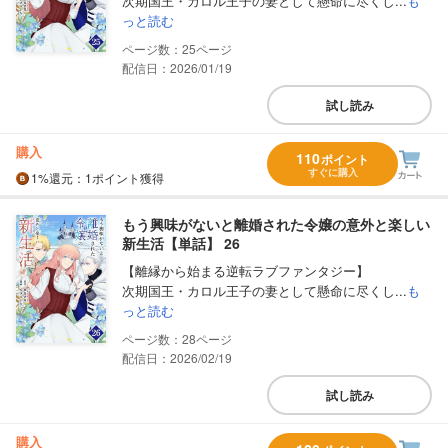
次期国王・カロル王子の妻として懸命に尽くし...
も
っと読む
25
配信日：2026/01/19
試し読み
購入
110
ポイント
すぐに購入
1%
還元
：1ポイント獲得
もう興味がないと離婚された令嬢の意外と楽しい
新生活【単話】 26
【離縁から始まる逆転ラブファンタジー】
次期国王・カロル王子の妻として懸命に尽くし...
も
っと読む
28
配信日：2026/02/19
試し読み
購入