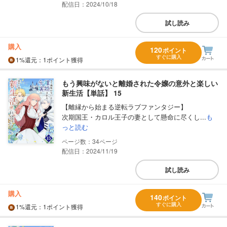
配信日：2024/10/18
試し読み
購入
120
ポイント
すぐに購入
1%
還元
：1ポイント獲得
もう興味がないと離婚された令嬢の意外と楽しい
新生活【単話】 15
【離縁から始まる逆転ラブファンタジー】
次期国王・カロル王子の妻として懸命に尽くし...
も
っと読む
34
配信日：2024/11/19
試し読み
購入
140
ポイント
すぐに購入
1%
還元
：1ポイント獲得