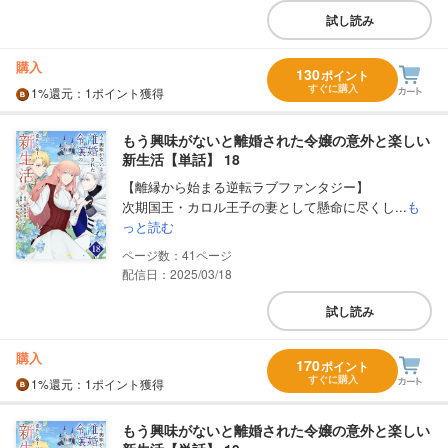
試し読み
購入
130
ポイント
すぐに購入
1%
還元
：1ポイント獲得
もう興味がないと離婚された令嬢の意外と楽しい
新生活【単話】 18
【離縁から始まる逆転ラブファンタジー】
次期国王・カロル王子の妻として懸命に尽くし...
も
っと読む
41
配信日：2025/03/18
試し読み
購入
170
ポイント
すぐに購入
1%
還元
：1ポイント獲得
もう興味がないと離婚された令嬢の意外と楽しい