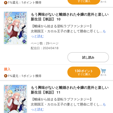
すぐに購入
1%
還元
：1ポイント獲得
もう興味がないと離婚された令嬢の意外と楽しい
新生活【単話】 10
【離縁から始まる逆転ラブファンタジー】
次期国王・カロル王子の妻として懸命に尽くし...
も
っと読む
29
配信日：2024/04/18
試し読み
購入
130
ポイント
すぐに購入
1%
還元
：1ポイント獲得
もう興味がないと離婚された令嬢の意外と楽しい
新生活【単話】 11
【離縁から始まる逆転ラブファンタジー】
次期国王・カロル王子の妻として懸命に尽くし...
も
っと読む