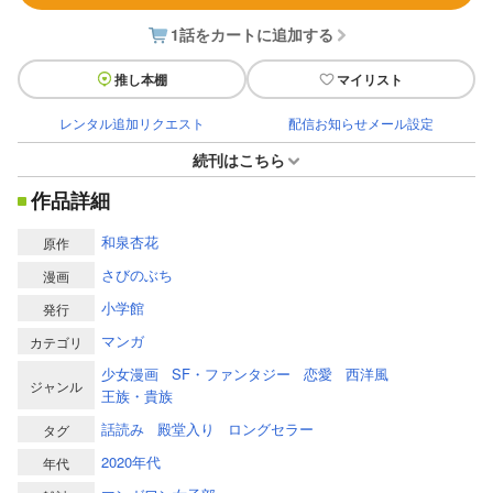
1話をカートに追加する
推し本棚
マイリスト
レンタル追加リクエスト
配信お知らせメール設定
続刊はこちら
作品詳細
和泉杏花
原作
さびのぶち
漫画
小学館
発行
マンガ
カテゴリ
少女漫画
SF・ファンタジー
恋愛
西洋風
ジャンル
王族・貴族
話読み
殿堂入り
ロングセラー
タグ
2020年代
年代