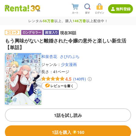
無料登録
レンタル
56万冊
以上、購入
146万冊
以上配信中！
現在30話
もう興味がないと離婚された令嬢の意外と楽しい新生活
【単話】
和泉杏花
さびのぶち
ジャンル：
少女漫画
長さ：
41ページ
4.5
(140件)
レビューを書く
1話を試し読み
1話を購入
160