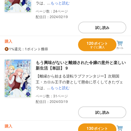
ラは、...
もっと読む
24
配信日：2024/02/19
試し読み
購入
120
ポイント
すぐに購入
1%
還元
：1ポイント獲得
もう興味がないと離婚された令嬢の意外と楽しい
新生活【単話】 9
【離縁から始まる逆転ラブファンタジー】次期国
王・カロル王子の妻として懸命に尽くしてきたヴェ
ラは、...
もっと読む
31
配信日：2024/03/19
試し読み
購入
130
ポイント