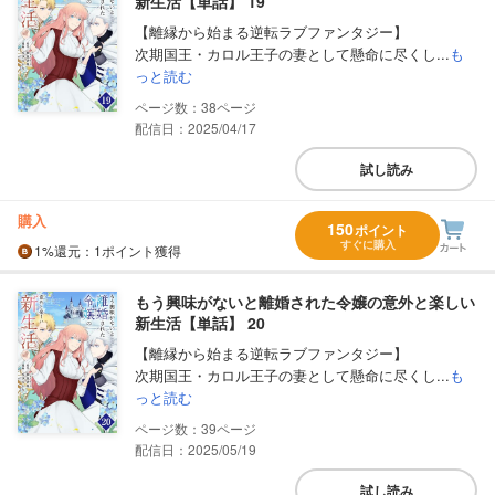
新生活【単話】 19
【離縁から始まる逆転ラブファンタジー】
次期国王・カロル王子の妻として懸命に尽くし...
も
っと読む
38
配信日：2025/04/17
試し読み
購入
150
ポイント
すぐに購入
1%
還元
：1ポイント獲得
もう興味がないと離婚された令嬢の意外と楽しい
新生活【単話】 20
【離縁から始まる逆転ラブファンタジー】
次期国王・カロル王子の妻として懸命に尽くし...
も
っと読む
39
配信日：2025/05/19
試し読み