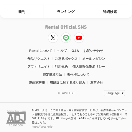
新刊
ランキング
詳細検索
Renta!について
ヘルプ
Q&A
お問い合わせ
作品リクエスト
ご意見ボックス
メールマガジン
アフィリエイト
利用規約
個人情報保護ポリシー
特定商取引法
著作権について
漫画家募集
海賊版に対する取り組み
運営会社
© PAPYLESS
ABJマークは、この電子書店・電子書籍配信サービスが、著作権者からコンテン
ツ使用許諾を得た正規版配信サービスであることを示す登録商標（登録番号 第
6091713号）です。ABJマークの詳細、ABJマークを掲示しているサービスの一
覧はこちら。
https://aebs.or.jp