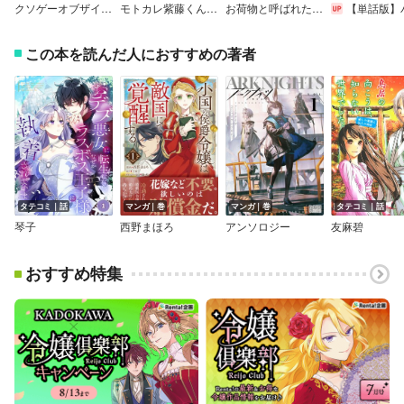
クソゲーオブザイヤーの乙女ゲームを神改変して姫プすることにしましたっ！
モトカレ紫藤くんに告りたい！ ～カップルユーチューバー始めました～【単話売】
お荷物と呼ばれた転生姫は、召喚勇者に恋をして聖女になりました【単話】
【単話版】バッドエンド目前のヒロインに転生した私、今世では恋愛するつもりがチートな兄が離してくれません！
この本を読んだ人におすすめの著者
タテコミ｜話
マンガ｜巻
マンガ｜巻
タテコミ｜話
琴子
西野まほろ
アンソロジー
友麻碧
おすすめ特集