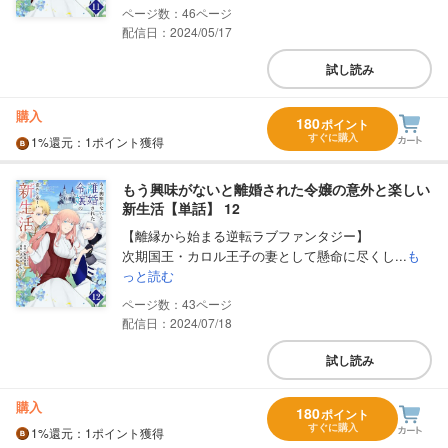
46
配信日：2024/05/17
試し読み
購入
180
ポイント
すぐに購入
1%
還元
：1ポイント獲得
もう興味がないと離婚された令嬢の意外と楽しい
新生活【単話】 12
【離縁から始まる逆転ラブファンタジー】
次期国王・カロル王子の妻として懸命に尽くし...
も
っと読む
43
配信日：2024/07/18
試し読み
購入
180
ポイント
すぐに購入
1%
還元
：1ポイント獲得