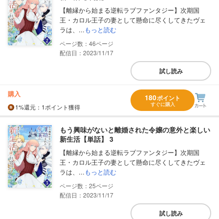
【離縁から始まる逆転ラブファンタジー】次期国
王・カロル王子の妻として懸命に尽くしてきたヴェ
ラは、...
もっと読む
46
配信日：2023/11/17
試し読み
購入
180
ポイント
すぐに購入
1%
還元
：1ポイント獲得
もう興味がないと離婚された令嬢の意外と楽しい
新生活【単話】 3
【離縁から始まる逆転ラブファンタジー】次期国
王・カロル王子の妻として懸命に尽くしてきたヴェ
ラは、...
もっと読む
25
配信日：2023/11/17
試し読み