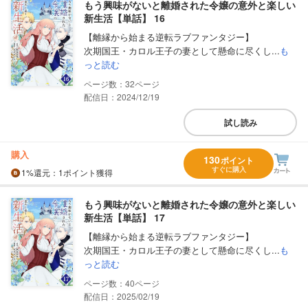
もう興味がないと離婚された令嬢の意外と楽しい
新生活【単話】 16
【離縁から始まる逆転ラブファンタジー】
次期国王・カロル王子の妻として懸命に尽くし...
も
っと読む
32
配信日：2024/12/19
試し読み
購入
130
ポイント
すぐに購入
1%
還元
：1ポイント獲得
もう興味がないと離婚された令嬢の意外と楽しい
新生活【単話】 17
【離縁から始まる逆転ラブファンタジー】
次期国王・カロル王子の妻として懸命に尽くし...
も
っと読む
40
配信日：2025/02/19