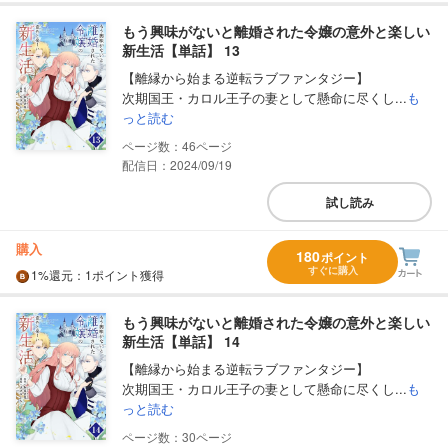
もう興味がないと離婚された令嬢の意外と楽しい
新生活【単話】 13
【離縁から始まる逆転ラブファンタジー】
次期国王・カロル王子の妻として懸命に尽くし...
も
っと読む
46
配信日：2024/09/19
試し読み
購入
180
ポイント
すぐに購入
1%
還元
：1ポイント獲得
もう興味がないと離婚された令嬢の意外と楽しい
新生活【単話】 14
【離縁から始まる逆転ラブファンタジー】
次期国王・カロル王子の妻として懸命に尽くし...
も
っと読む
30