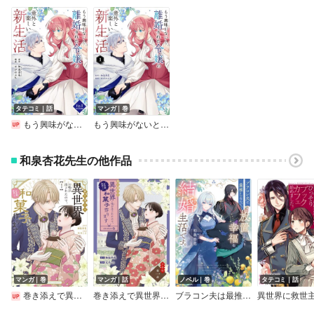
タテコミ｜話
マンガ｜巻
もう興味がないと離婚された令嬢の意外と楽しい新生活【フルカラー】
もう興味がないと離婚された令嬢の意外と楽しい新生活
和泉杏花先生の他作品
マンガ｜巻
マンガ｜話
ノベル｜巻
タテコミ｜話
巻き添えで異世界に喚び出されたので、世界観無視して和菓子作ります
巻き添えで異世界に喚び出されたので、世界観無視して和菓子作ります【単話】
ブラコン夫は最推しなので、放置されても幸福な結婚生活です。【電子特典付き】