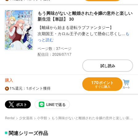
もう興味がないと離婚された令嬢の意外と楽しい
新生活【単話】 30
【離縁から始まる逆転ラブファンタジー】
次期国王・カロル王子の妻として懸命に尽くし...
も
っと読む
37
配信日：2026/07/17
試し読み
購入
170
ポイント
すぐに購入
1%
還元
：1ポイント獲得
ポスト
LINEで送る
Renta!
少女漫画
小学館
もう興味がないと離婚された令嬢の意外と楽しい新生活【単話】
関連シリーズ作品