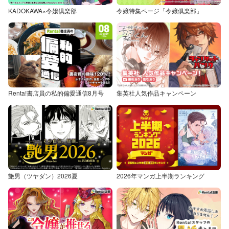
KADOKAWA×令嬢倶楽部
令嬢特集ページ「令嬢倶楽部」
Renta!書店員の私的偏愛通信8月号
集英社人気作品キャンペーン
艶男（ツヤダン）2026夏
2026年マンガ上半期ランキング