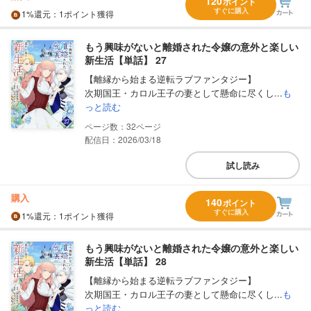
120
ポイント
すぐに購入
1%
還元
：1ポイント獲得
もう興味がないと離婚された令嬢の意外と楽しい
新生活【単話】 27
【離縁から始まる逆転ラブファンタジー】
次期国王・カロル王子の妻として懸命に尽くし...
も
っと読む
32
配信日：2026/03/18
試し読み
購入
140
ポイント
すぐに購入
1%
還元
：1ポイント獲得
もう興味がないと離婚された令嬢の意外と楽しい
新生活【単話】 28
【離縁から始まる逆転ラブファンタジー】
次期国王・カロル王子の妻として懸命に尽くし...
も
っと読む