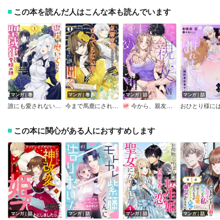
この本を読んだ人はこんな本も読んでいます
マンガ｜巻
マンガ｜巻
マンガ｜話
マンガ｜話
誰にも愛されないので床を磨いていたらそこが聖域化した令嬢の話（コミック）
今まで馬鹿にされていた気弱令嬢に転生したら、とんでもない事になった話、聞く？
今から、親友やめようか。～腐れ縁同僚は甘い快楽で私を壊す～
この本に関心がある人におすすめします
マンガ｜話
マンガ｜話
マンガ｜話
マンガ｜話