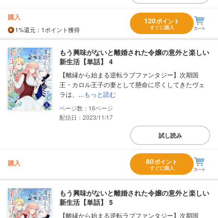
購入
120
ポイント
すぐに購入
1%
還元
：1ポイント獲得
もう興味がないと離婚された令嬢の意外と楽しい
新生活【単話】 4
【離縁から始まる逆転ラブファンタジー】次期国
王・カロル王子の妻として懸命に尽くしてきたヴェ
ラは、...
もっと読む
16
配信日：2023/11/17
試し読み
80
ポイント
購入
すぐに購入
もう興味がないと離婚された令嬢の意外と楽しい
新生活【単話】 5
【離縁から始まる逆転ラブファンタジー】次期国