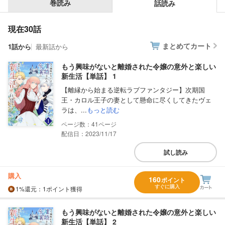
巻読み
話読み
現在30話
まとめてカート
1話から
最新話から
もう興味がないと離婚された令嬢の意外と楽しい
新生活【単話】 1
【離縁から始まる逆転ラブファンタジー】次期国
王・カロル王子の妻として懸命に尽くしてきたヴェ
ラは、...
もっと読む
41
配信日：2023/11/17
試し読み
購入
160
ポイント
すぐに購入
1%
還元
：1ポイント獲得
もう興味がないと離婚された令嬢の意外と楽しい
新生活【単話】 2