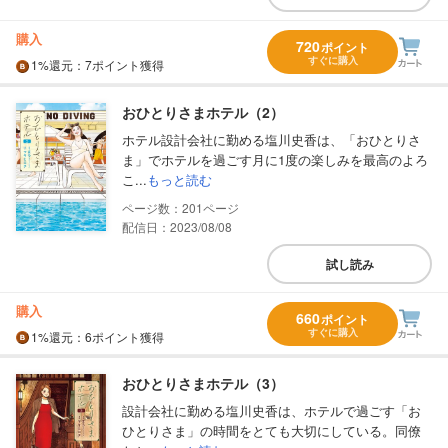
購入
720
ポイント
すぐに購入
1%
還元
：7ポイント獲得
おひとりさまホテル（2）
ホテル設計会社に勤める塩川史香は、「おひとりさ
ま」でホテルを過ごす月に1度の楽しみを最高のよろ
こ...
もっと読む
201
配信日：2023/08/08
試し読み
購入
660
ポイント
すぐに購入
1%
還元
：6ポイント獲得
おひとりさまホテル（3）
設計会社に勤める塩川史香は、ホテルで過ごす「お
ひとりさま」の時間をとても大切にしている。同僚