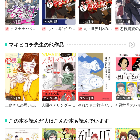
これからも様々なホテルが登場すると思うととっても楽しみです。
私も「おひとりさま」で作品に出てきたホテルに予約してみたいな
～と思います！
マンガ｜話
マンガ｜話
マンガ｜巻
ノベル｜巻
（編集：野田｜作成日：2023/3/22）
クズ王子やりなおす！ ～ざまぁされて死んだけど、今度は筋書きブチ壊して生き延びる～
元・世界1位のサブキャラ育成日記 ～廃プレイヤー、異世界を攻略中！～【分冊版】
元・世界1位のサブキャラ育成日記 ～廃プレイヤー、異世界を攻略中！～
悪役貴族のお父
マキヒロチ先生の他作品
ノベル｜巻
マンガ｜巻
マンガ｜巻
マンガ｜巻
上島さんの思い出晩ごはん
人間ペアリング～おいしい週末～
それでも吉祥寺だけが住みたい街ですか?
この本を読んだ人はこんな本も読んでいます