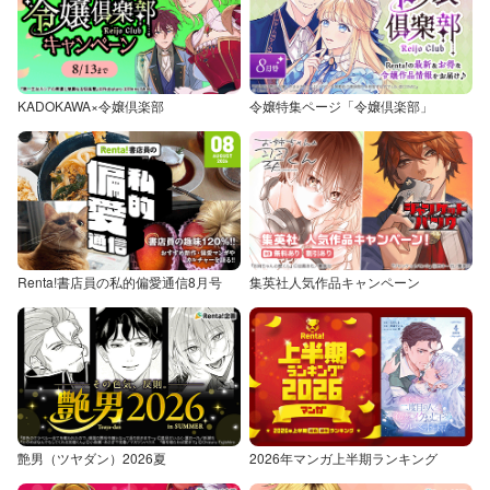
KADOKAWA×令嬢倶楽部
令嬢特集ページ「令嬢倶楽部」
Renta!書店員の私的偏愛通信8月号
集英社人気作品キャンペーン
艶男（ツヤダン）2026夏
2026年マンガ上半期ランキング