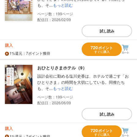
も、そ...
もっと読む
199
配信日：2026/02/09
試し読み
購入
720
ポイント
すぐに購入
1%
還元
：7ポイント獲得
おひとりさまホテル（9）
設計会社に勤める塩川史香は、ホテルで過ごす「お
ひとりさま」の時間を大切にしている。同僚たち
も、そ...
もっと読む
199
配信日：2026/06/09
試し読み
購入
720
ポイント
すぐに購入
1%
還元
：7ポイント獲得