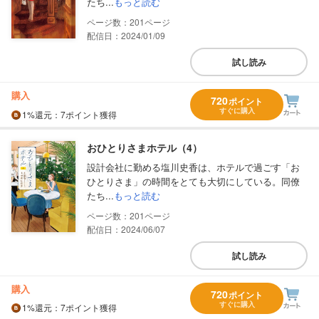
たち...
もっと読む
201
配信日：2024/01/09
試し読み
購入
720
ポイント
すぐに購入
1%
還元
：7ポイント獲得
おひとりさまホテル（4）
設計会社に勤める塩川史香は、ホテルで過ごす「お
ひとりさま」の時間をとても大切にしている。同僚
たち...
もっと読む
201
配信日：2024/06/07
試し読み
購入
720
ポイント
すぐに購入
1%
還元
：7ポイント獲得