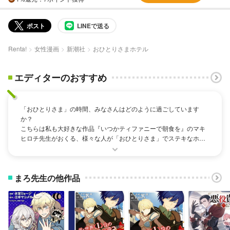
ポスト
LINEで送る
Renta!
女性漫画
新潮社
おひとりさまホテル
エディターのおすすめ
「おひとりさま」の時間、みなさんはどのように過ごしています
か？
こちらは私も大好きな作品『いつかティファニーで朝食を』のマキ
ヒロチ先生がおくる、様々な人が「おひとりさま」でステキなホテ
ルに泊まる日常を描いた作品です。
ホテルを作る会社に勤める塩川史香は、ホテルで「おひとりさま」
まろ先生の他作品
の時間をとても大切にしています。会社の同僚たちもホテルに対し
ていろいろな思いがあります。大人だからこそ人生いろいろあるけ
れど、そんな時こそ1人の時間。
自分にちょっと贅沢をしてホテルでゆっくり過ごすのもいいなぁー
と思う1冊です！実際に存在するホテルなので宿泊の時間を具体的に
想像できるのはもちろんのこと、泊まることもできます。