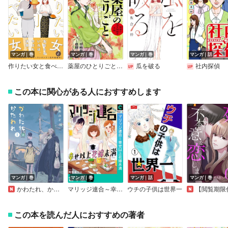
マンガ｜巻
マンガ｜巻
マンガ｜巻
マンガ｜話
作りたい女と食べたい女
薬屋のひとりごと～猫猫の後宮謎解き手帳～
瓜を破る
社内探偵
この本に関心がある人におすすめします
マンガ｜巻
マンガ｜巻
マンガ｜話
マンガ｜巻
かわたれ、かたわれ
マリッジ連合～幸せ以上花嫁未満【合本版】
ウチの子供は世界一
【閲覧期限付き無料】死にたくないので不本意な恋しま
この本を読んだ人におすすめの著者