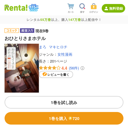
無料登録
レンタル
55万冊
以上、購入
147万冊
以上配信中！
現在9巻
おひとりさまホテル
まろ
マキヒロチ
ジャンル：
女性漫画
長さ：
201ページ
4.4
(56件)
レビューを書く
1巻を試し読み
1巻を購入
720