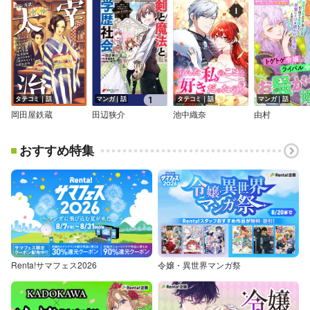
タテコミ｜話
マンガ｜話
タテコミ｜話
マンガ｜話
岡田屋鉄蔵
田辺狭介
池中織奈
由村
おすすめ特集
Renta!サマフェス2026
令嬢・異世界マンガ祭