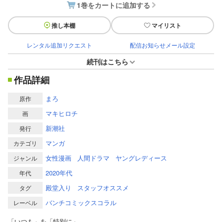
1巻をカートに追加する
推し本棚
マイリスト
レンタル追加リクエスト
配信お知らせメール設定
続刊はこちら
作品詳細
まろ
原作
マキヒロチ
画
新潮社
発行
マンガ
カテゴリ
女性漫画
人間ドラマ
ヤングレディース
ジャンル
2020年代
年代
殿堂入り
スタッフオススメ
タグ
バンチコミックスコラル
レーベル
「いつも」を「特別に」――