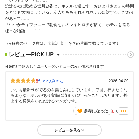
設計会社に勤める塩川史香は、ホテルで過ごす「おひとりさま」の時間
をとても大切にしている。友人たちもそれぞれホテルに対するこだわり
があって……
『いつかティファニーで朝食を』のマキヒロチが描く、ホテルを巡る
様々な物語――！！
（※各巻のページ数は、表紙と奥付を含め片面で数えています）
レビューPICK UP
※Renta!で購入したユーザーのレビューのみが表示されます
5
たかつみ
2026-04-29
さん
いつも最新刊がでるのを楽しみにしています。毎回、行きたくな
るようなホテルがあり実際に泊まりに行ったこともあります。外
出する勇気をいただけるマンガです。
0
参考になった
人
レビューを見る