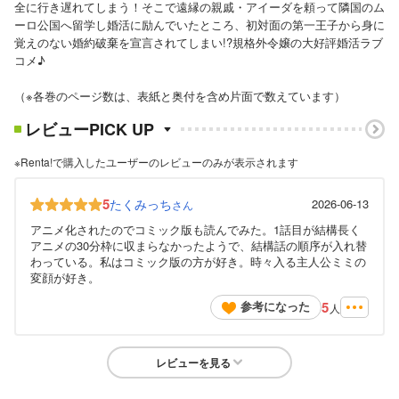
全に行き遅れてしまう！そこで遠縁の親戚・アイーダを頼って隣国のム
ーロ公国へ留学し婚活に励んでいたところ、初対面の第一王子から身に
覚えのない婚約破棄を宣言されてしまい!?規格外令嬢の大好評婚活ラブ
コメ♪
（※各巻のページ数は、表紙と奥付を含め片面で数えています）
レビューPICK UP
※Renta!で購入したユーザーのレビューのみが表示されます
5
たくみっち
2026-06-13
さん
アニメ化されたのでコミック版も読んでみた。1話目が結構長く
アニメの30分枠に収まらなかったようで、結構話の順序が入れ替
わっている。私はコミック版の方が好き。時々入る主人公ミミの
変顔が好き。
5
参考になった
人
レビューを見る