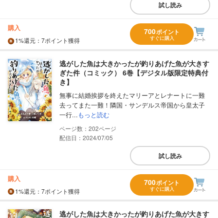
試し読み
購入
700
ポイント
すぐに購入
1%
還元
：7ポイント獲得
逃がした魚は大きかったが釣りあげた魚が大きす
ぎた件（コミック） 6巻【デジタル版限定特典付
き】
無事に結婚挨拶を終えたマリーアとレナートに一難
去ってまた一難！隣国・サンデルス帝国から皇太子
一行...
もっと読む
202
配信日：2024/07/05
試し読み
購入
700
ポイント
すぐに購入
1%
還元
：7ポイント獲得
逃がした魚は大きかったが釣りあげた魚が大きす