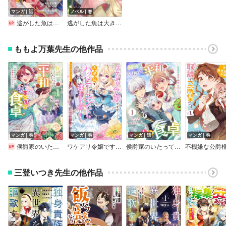
マンガ｜話
ノベル｜巻
逃がした魚は大きかったが釣りあげた魚が大きすぎた件（コミック）【分冊版】
逃がした魚は大きかったが釣りあげた魚が大きすぎた件
ももよ万葉先生の他作品
マンガ｜巻
マンガ｜巻
マンガ｜話
マンガ｜巻
侯爵家のいたって平和ないつもの食卓～堅物侯爵は後妻に事細かに指示をする～（コミック）【デジタル版限定特典付き】
ワケアリ令嬢ですが大逆転でハッピーエンドを迎えました！アンソロジーコミック
侯爵家のいたって平和ないつもの食卓～堅物侯爵は後妻に事細かに指示をする～（コミック）【分冊版】
三登いつき先生の他作品