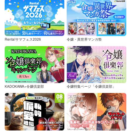
Renta!サマフェス2026
令嬢・異世界マンガ祭
KADOKAWA×令嬢倶楽部
令嬢特集ページ「令嬢倶楽部」