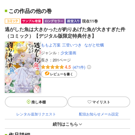
この作品の他の巻
現在11巻
逃がした魚は大きかったが釣りあげた魚が大きすぎた件
（コミック）【デジタル版限定特典付き】
ももよ万葉
三登いつき
ながと牡蠣
ジャンル：
少女漫画
長さ：
201ページ
4.5
(471件)
レビューを書く
推し本棚
マイリスト
レンタル追加リクエスト
配信お知らせメール設定
続刊はこちら