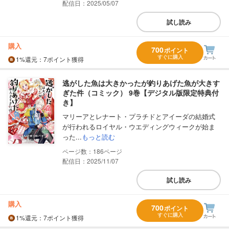
配信日：2025/05/07
試し読み
購入
700
ポイント
すぐに購入
1%
還元
：7ポイント獲得
逃がした魚は大きかったが釣りあげた魚が大きす
ぎた件（コミック） 9巻【デジタル版限定特典付
き】
マリーアとレナート・プラチドとアイーダの結婚式
が行われるロイヤル・ウエディングウィークが始ま
った...
もっと読む
186
配信日：2025/11/07
試し読み
購入
700
ポイント
すぐに購入
1%
還元
：7ポイント獲得