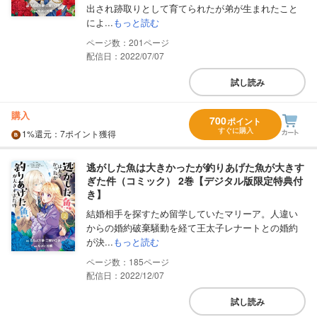
出され跡取りとして育てられたが弟が生まれたこと
によ...
もっと読む
201
配信日：2022/07/07
試し読み
購入
700
ポイント
すぐに購入
1%
還元
：7ポイント獲得
逃がした魚は大きかったが釣りあげた魚が大きす
ぎた件（コミック） 2巻【デジタル版限定特典付
き】
結婚相手を探すため留学していたマリーア。人違い
からの婚約破棄騒動を経て王太子レナートとの婚約
が決...
もっと読む
185
配信日：2022/12/07
試し読み