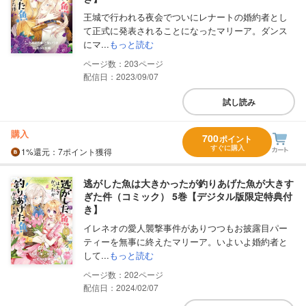
王城で行われる夜会でついにレナートの婚約者とし
て正式に発表されることになったマリーア。ダンス
にマ...
もっと読む
203
配信日：2023/09/07
試し読み
購入
700
ポイント
すぐに購入
1%
還元
：7ポイント獲得
逃がした魚は大きかったが釣りあげた魚が大きす
ぎた件（コミック） 5巻【デジタル版限定特典付
き】
イレネオの愛人襲撃事件がありつつもお披露目パー
ティーを無事に終えたマリーア。いよいよ婚約者と
して...
もっと読む
202
配信日：2024/02/07