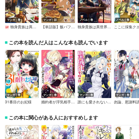
マンガ｜巻
マンガ｜話
ノベル｜巻
ノベル｜巻
独身貴族は異世界を謳歌する ～結婚しない男の優雅なおひとりさまライフ～
【単話版】飯バフ食堂、盛況なり～「おっさんは邪魔だ！」と追放された付与術師、特技を生かして田舎で食堂を開くも英雄御用達となる～＠COMIC
独身貴族は異世界を謳歌する～結婚しない男の優雅なおひとりさまライフ～
この本を読んだ人はこんな本も読んでいます
マンガ｜巻
マンガ｜巻
マンガ｜巻
マンガ｜巻
31番目のお妃様
婚約者が浮気相手と駆け落ちしました。王子殿下に溺愛されて幸せなので、今さら戻りたいと言われても困ります。
誰にも愛されないので床を磨いていたらそこが聖域化した令嬢の話（コミック）
この本に関心がある人におすすめします