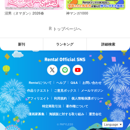
沼男（ヌマダン）2026春
神マンガ1000
トップページへ
新刊
ランキング
詳細検索
Renta!について
ヘルプ
Q&A
お問い合わせ
作品リクエスト
ご意見ボックス
メールマガジン
アフィリエイト
利用規約
個人情報保護ポリシー
特定商取引法
著作権について
漫画家募集
海賊版に対する取り組み
運営会社
© PAPYLESS