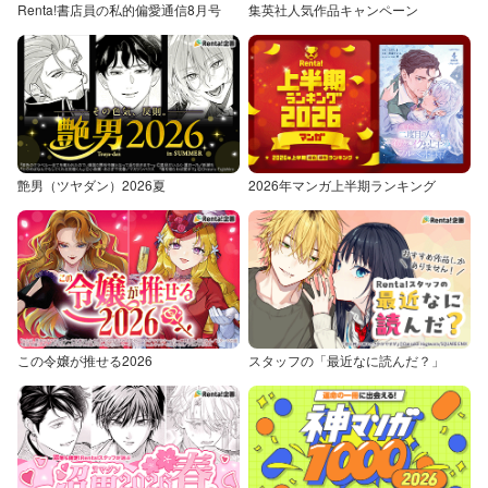
Renta!書店員の私的偏愛通信8月号
集英社人気作品キャンペーン
艶男（ツヤダン）2026夏
2026年マンガ上半期ランキング
この令嬢が推せる2026
スタッフの「最近なに読んだ？」