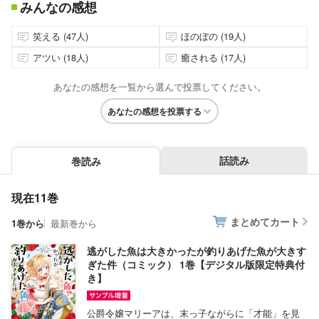
みんなの感想
笑える (47人)
ほのぼの (19人)
アツい (18人)
癒される (17人)
あなたの感想を一覧から選んで投票してください。
あなたの感想を投票する
話読み
巻読み
現在11巻
まとめてカート
1巻から
最新巻から
逃がした魚は大きかったが釣りあげた魚が大きす
ぎた件（コミック） 1巻【デジタル版限定特典付
き】
公爵令嬢マリーアは、末っ子ながらに「才能」を見