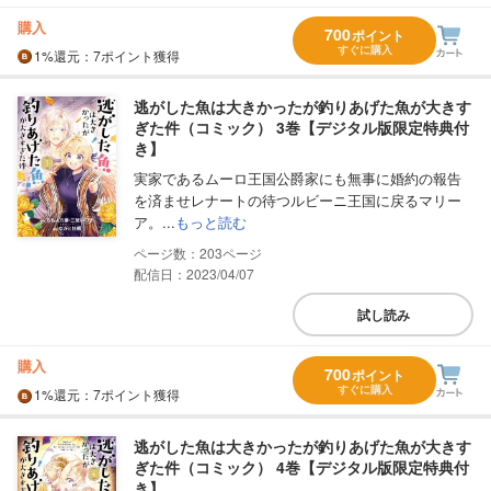
購入
700
ポイント
すぐに購入
1%
還元
：7ポイント獲得
逃がした魚は大きかったが釣りあげた魚が大きす
ぎた件（コミック） 3巻【デジタル版限定特典付
き】
実家であるムーロ王国公爵家にも無事に婚約の報告
を済ませレナートの待つルビーニ王国に戻るマリー
ア。...
もっと読む
203
配信日：2023/04/07
試し読み
購入
700
ポイント
すぐに購入
1%
還元
：7ポイント獲得
逃がした魚は大きかったが釣りあげた魚が大きす
ぎた件（コミック） 4巻【デジタル版限定特典付
き】