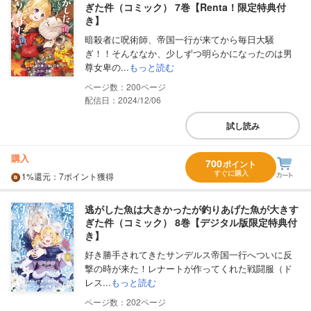
ぎた件（コミック） 7巻【Renta！限定特典付
き】
暗殺者に呪術師、帝国一行が来てから毎日大騒
ぎ！！そんななか、少しずつ明らかになったのは男
尊女卑の...
もっと読む
200
配信日：2024/12/06
試し読み
購入
700
ポイント
すぐに購入
1%
還元
：7ポイント獲得
逃がした魚は大きかったが釣りあげた魚が大きす
ぎた件（コミック） 8巻【デジタル版限定特典付
き】
好き勝手されてきたサンデルス帝国一行へついに反
撃の時が来た！レナートが作ってくれた戦闘服（ド
レス...
もっと読む
202