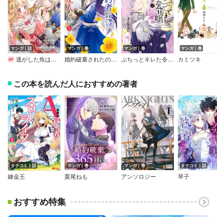
マンガ｜話
マンガ｜巻
マンガ｜巻
マンガ｜巻
逃がした魚は大きかったが釣りあげた魚が大きすぎた件（コミック）【分冊版】
婚約破棄されたのに元婚約者の結婚式に招待されました。断れないので兄の友人に同行してもらいます。（コミック）【デジタル版限定特典付き】
ぷちっとキレた令嬢パトリシアは人生を謳歌することにした
カミツキ
この本を読んだ人におすすめの著者
タテコミ｜話
マンガ｜巻
マンガ｜巻
タテコミ｜話
錬金王
栗尾ねも
アンソロジー
琴子
おすすめ特集