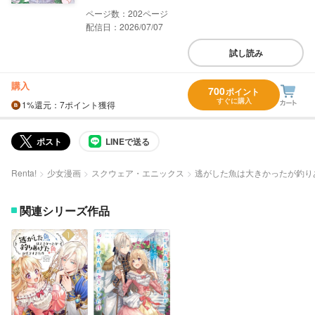
202
配信日：2026/07/07
試し読み
購入
700
ポイント
すぐに購入
1%
還元
：7ポイント獲得
ポスト
LINEで送る
Renta!
少女漫画
スクウェア・エニックス
逃がした魚は大きかったが釣り
関連シリーズ作品