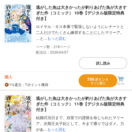
逃がした魚は大きかったが釣りあげた魚が大きす
ぎた件（コミック） 10巻【デジタル版限定特典
付き】
ロイヤル・キス本番で緊張しないようにレナートと
二人だけでたくさん練習することにしたマリーア。
…と...
もっと読む
218
配信日：2026/04/07
試し読み
購入
700
ポイント
すぐに購入
1%
還元
：7ポイント獲得
逃がした魚は大きかったが釣りあげた魚が大きす
ぎた件（コミック） 11巻【デジタル版限定特典
付き】
結婚式当日まで、自室での謹慎を命じられたマリー
ア。次期王太子妃として、今まで通りではダメ。力
があ...
もっと読む