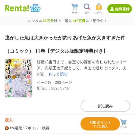
無料登録
レンタル
55万冊
以上、購入
147万冊
以上配信中！
逃がした魚は大きかったが釣りあげた魚が大きすぎた件
（コミック） 11巻【デジタル版限定特典付き】
結婚式当日まで、自室での謹慎を命じられたマリー
ア。次期王太子妃として、今まで通りではダメ。力
があ...
もっと読む
202
配信日：2026/07/07
試し読み
購入
700
ポイント
すぐに購入
1%
還元
：7ポイント獲得