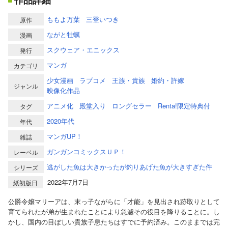
作品詳細
ももよ万葉
三登いつき
原作
ながと牡蠣
漫画
スクウェア・エニックス
発行
マンガ
カテゴリ
少女漫画
ラブコメ
王族・貴族
婚約・許嫁
ジャンル
映像化作品
アニメ化
殿堂入り
ロングセラー
Renta!限定特典付
タグ
2020年代
年代
マンガUP！
雑誌
ガンガンコミックスＵＰ！
レーベル
逃がした魚は大きかったが釣りあげた魚が大きすぎた件
シリーズ
2022年7月7日
紙初版日
公爵令嬢マリーアは、末っ子ながらに「才能」を見出され跡取りとして
育てられたが弟が生まれたことにより急遽その役目を降りることに。し
かし、国内の目ぼしい貴族子息たちはすでに予約済み。このままでは完