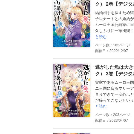
ク） 2巻【デジ
結婚相手を探すため留
子レナートとの婚約が
ムーロ王国公爵家に里
久しぶりに一家団欒！
と読む
185
配信日：2022/12/07
逃がした魚は大き
ク） 3巻【デジ
実家であるムーロ王国
ニ王国に戻るマリーア
直りできて一安心…と
だ帰ってこないという
と読む
203
配信日：2023/04/07