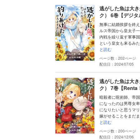
逃がした魚は大き
ク） 6巻【デジ
無事に結婚挨拶を終え
ルス帝国から皇太子一
内戦を繰り返す軍事国
という皇女も来るみた
と読む
202
配信日：2024/07/05
逃がした魚は大き
ク） 7巻【Ren
暗殺者に呪術師、帝国
になったのは男尊女卑
になりたいと思うマリ
嫁がせることをまだま
と読む
200
配信日：2024/12/06