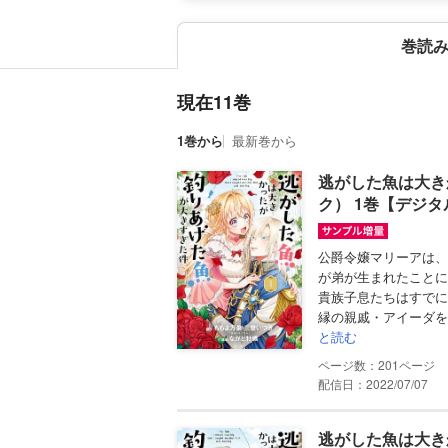
巻読
現在11巻
1巻から
最新巻から
逃がした魚は大き
ク） 1巻【デジ
公爵令嬢マリーアは、
が弟が生まれたことに
貴族子息たちはすでに
縁の親戚・アイーダを
と読む
201
配信日：2022/07/07
逃がした魚は大き