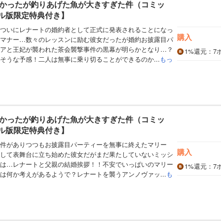
かったが釣りあげた魚が大きすぎた件（コミッ
タル版限定特典付き】
ついにレナートの婚約者として正式に発表されることになっ
購入
マナー…数々のレッスンに励む彼女だったが婚約お披露目パ
アと王妃が襲われた茶会襲撃事件の黒幕が明らかとなり…？
1%
還元
：7
そうな予感！二人は無事に乗り切ることができるのか...
もっ
かったが釣りあげた魚が大きすぎた件（コミッ
タル版限定特典付き】
件がありつつもお披露目パーティーを無事に終えたマリー
購入
して表舞台に立ち始めた彼女だがまだ果たしていないミッシ
は…レナートと父親の結婚挨拶！！不安でいっぱいのマリー
1%
還元
：7
は何か考えがあるようで？レナートを襲うアンノヴァッ...
も