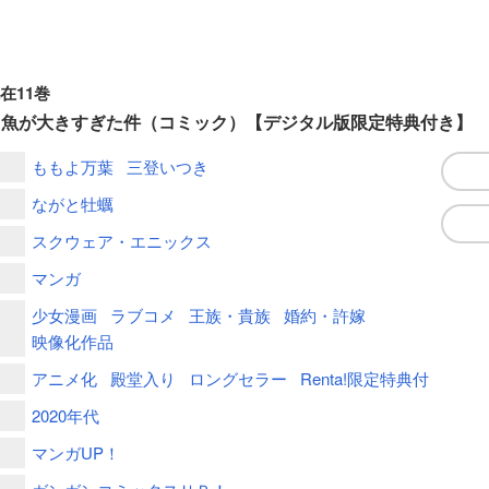
在11巻
た魚が大きすぎた件（コミック）【デジタル版限定特典付き】
ももよ万葉
三登いつき
ながと牡蠣
スクウェア・エニックス
マンガ
少女漫画
ラブコメ
王族・貴族
婚約・許嫁
映像化作品
アニメ化
殿堂入り
ロングセラー
Renta!限定特典付
2020年代
マンガUP！