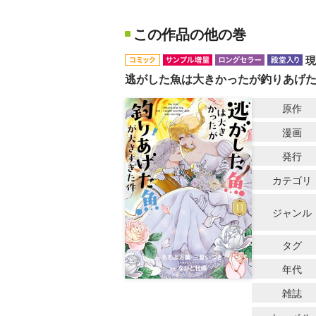
この作品の他の巻
現
逃がした魚は大きかったが釣りあげ
原作
漫画
発行
カテゴリ
ジャンル
タグ
年代
雑誌