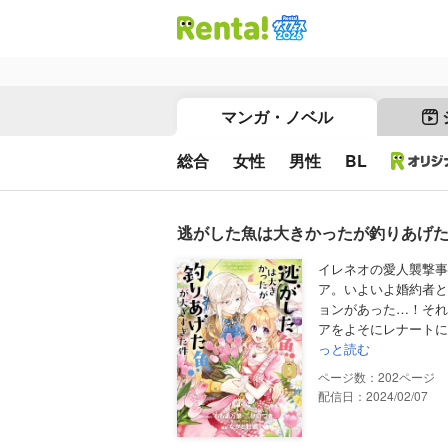
マンガ・ノベル
総合
女性
男性
BL
逃がした魚は大きかったが釣りあげた
イレネオの愛人襲撃事
ア。いよいよ婚約者と
ョンがあった…！それ
アをよそにレナートに
っと読む
202
配信日：2024/02/07