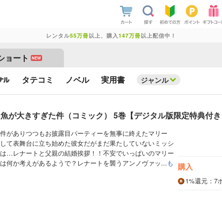
レンタル
55万冊
以上、購入
147万冊
以上配信中！
ショート
NEW
タテコミ
ノベル
実用書
ジャンル
魚が大きすぎた件（コミック） 5巻【デジタル版限定特典付き
件がありつつもお披露目パーティーを無事に終えたマリー
して表舞台に立ち始めた彼女だがまだ果たしていないミッシ
は…レナートと父親の結婚挨拶！！不安でいっぱいのマリー
は何か考えがあるようで？レナートを襲うアンノヴァッ...
も
購入
1%
還元
：7