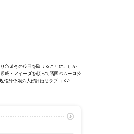
より急遽その役目を降りることに。しか
の親戚・アイーダを頼って隣国のムーロ公
規格外令嬢の大好評婚活ラブコメ♪