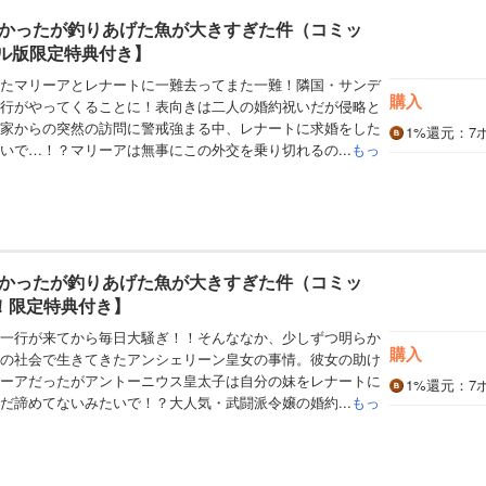
かったが釣りあげた魚が大きすぎた件（コミッ
タル版限定特典付き】
たマリーアとレナートに一難去ってまた一難！隣国・サンデ
購入
行がやってくることに！表向きは二人の婚約祝いだが侵略と
家からの突然の訪問に警戒強まる中、レナートに求婚をした
1%
還元
：7
いで…！？マリーアは無事にこの外交を乗り切れるの...
もっ
かったが釣りあげた魚が大きすぎた件（コミッ
ta！限定特典付き】
一行が来てから毎日大騒ぎ！！そんななか、少しずつ明らか
購入
の社会で生きてきたアンシェリーン皇女の事情。彼女の助け
ーアだったがアントーニウス皇太子は自分の妹をレナートに
1%
還元
：7
だ諦めてないみたいで！？大人気・武闘派令嬢の婚約...
もっ