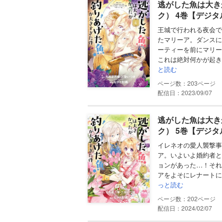
逃がした魚は大き
ク） 4巻【デジ
王城で行われる夜会で
たマリーア。ダンスに
ーティーを前にマリー
これは絶対何かが起き
と読む
203
配信日：2023/09/07
逃がした魚は大き
ク） 5巻【デジ
イレネオの愛人襲撃事
ア。いよいよ婚約者と
ョンがあった…！それ
アをよそにレナートに
っと読む
202
配信日：2024/02/07