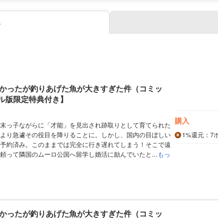
み
かったが釣りあげた魚が大きすぎた件（コミッ
タル版限定特典付き】
購入
末っ子ながらに「才能」を見出され跡取りとして育てられた
より急遽その役目を降りることに。しかし、国内の目ぼしい
1%
還元
：7
予約済み。このままでは完全に行き遅れてしまう！そこで遠
頼って隣国のムーロ公国へ留学し婚活に励んでいたと...
もっ
かったが釣りあげた魚が大きすぎた件（コミッ