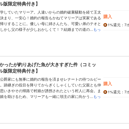
タル版限定特典付き】
学していたマリーア。人違いからの婚約破棄騒動を経て王太
購入
決まり、一安心！婚約の報告もかねてマリーアは実家である
帰りすることに。優しい母に姉さんたち、可愛い弟のテオと
1%
還元
：7
しかし父の様子が少しおかしくて！？結婚までの道の...
もっ
かったが釣りあげた魚が大きすぎた件（コミッ
タル版限定特典付き】
公爵家にも無事に婚約の報告を済ませレナートの待つルビー
購入
。跡継ぎの役目を降りてからぎくしゃくしていた父親とも仲
思いきやその帰路で村娘が誘拐されたという村人に再会。ま
1%
還元
：7
娘を助けるため、マリーアも一緒に領主の家に向かう...
もっ