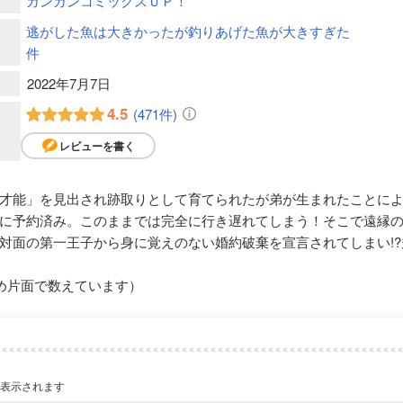
ガンガンコミックスＵＰ！
逃がした魚は大きかったが釣りあげた魚が大きすぎた
件
2022年7月7日
4.5
(471件)
レビューを書く
才能」を見出され跡取りとして育てられたが弟が生まれたことに
に予約済み。このままでは完全に行き遅れてしまう！そこで遠縁
対面の第一王子から身に覚えのない婚約破棄を宣言されてしまい!?
め片面で数えています）
が表示されます