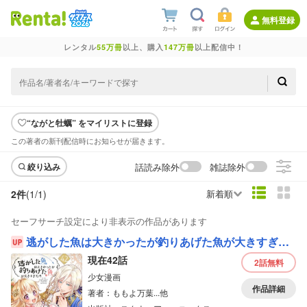
無料登録
レンタル
55万冊
以上、購入
147万冊
以上配信中！
“ながと牡蠣” をマイリストに登録
この著者の新刊配信時にお知らせが届きます。
話読み除外
雑誌除外
絞り込み
2件
(1/
1
)
新着順
セーフサーチ設定により非表示の作品があります
逃がした魚は大きかったが釣りあげた魚が大きすぎた件（コミック）【分冊版】
現在42話
2話
無料
少女漫画
作品詳細
著者：ももよ万葉...他