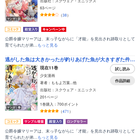
出版社：スクウェア・エニックス
63ページ
（
38
）
マンガ｜話
公爵令嬢マリーアは、末っ子ながらに「才能」を見出され跡取りとして
育てられたが弟…
もっと見る
逃がした魚は大きかったが釣りあげた魚が大きすぎた件（コミック）【デジタル版限定特典付き】
現在11巻
試し読み
少女漫画
作品詳細
著者：ももよ万葉...他
出版社：スクウェア・エニックス
201ページ
ボーイズラブ
1巻購入：700ポイント
マンガ｜巻
（
471
）
ティーンズラブ
美女・美少女
公爵令嬢マリーアは、末っ子ながらに「才能」を見出され跡取りとして
女性写真集
育てられたが弟…
もっと見る