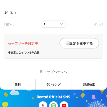
2件
(
1
/
1
)
前へ
次へ
セーフサーチ設定中
設定を変更する
非表示になっている作品数
トップページへ
新刊
ランキング
詳細検索