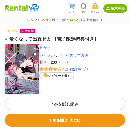
無料登録
レンタル
55万冊
以上、購入
147万冊
以上配信中！
可愛くなって出直せよ 【電子限定特典付き】
ヒサオ
ジャンル：
ボーイズラブ漫画
長さ：
236ページ
4.2
(121件)
レビューを書く
1巻を試し読み
1巻を購入
720