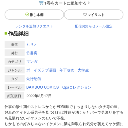
1巻をカートに追加する
推し本棚
マイリスト
レンタル追加リクエスト
配信お知らせメール設定
作品詳細
ヒサオ
著者
竹書房
発行
マンガ
カテゴリ
ボーイズラブ漫画
年下攻め
大学生
ジャンル
先行配信
タグ
BAMBOO COMICS
Qpaコレクション
レーベル
2022年3月17日
紙初版日
仕事の繁忙期のストレスからかED気味ですっきりしないタチ専の豊。
好みのアイドル系男子を見つければ性欲が湧くかとバーで男漁りをする
も見慣れないイケメンのせいで不発。
しかもその好みじゃないイケメンに隣を陣取られ気分が萎えてヤケ酒に