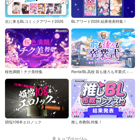
次に来るBLコミックアワード2026
BLアワード2026 結果発表特集！
桜色満開！チク美特集
Renta!BL高校 前も後ろも卒業式～童貞・処女からの卒業アルバム～
煩悩108本エロノック
推し布教BL特集！
トップページへ