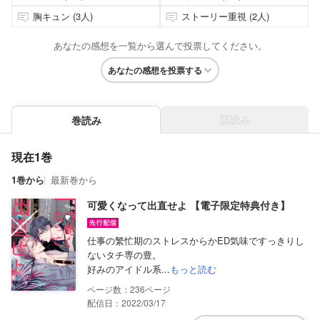
胸キュン (3人)
ストーリー重視 (2人)
あなたの感想を一覧から選んで投票してください。
あなたの感想を投票する
話読み
巻読み
現在1巻
1巻から
最新巻から
可愛くなって出直せよ 【電子限定特典付き】
仕事の繁忙期のストレスからかED気味ですっきりし
ないタチ専の豊。
好みのアイドル系...
もっと読む
236
配信日：2022/03/17