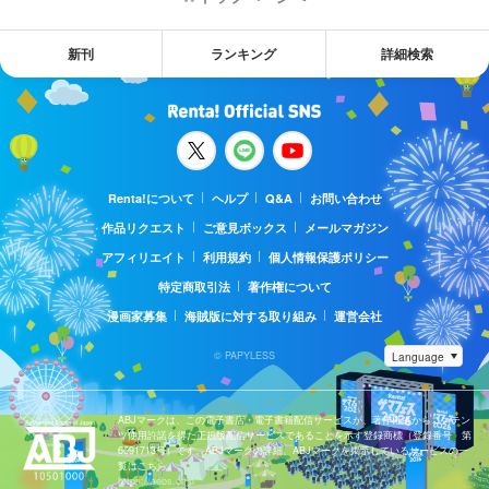
新刊
ランキング
詳細検索
Renta!について
ヘルプ
Q&A
お問い合わせ
作品リクエスト
ご意見ボックス
メールマガジン
アフィリエイト
利用規約
個人情報保護ポリシー
特定商取引法
著作権について
漫画家募集
海賊版に対する取り組み
運営会社
© PAPYLESS
ABJマークは、この電子書店・電子書籍配信サービスが、著作権者からコンテン
ツ使用許諾を得た正規版配信サービスであることを示す登録商標（登録番号 第
6091713号）です。ABJマークの詳細、ABJマークを掲示しているサービスの一
覧はこちら。
https://aebs.or.jp