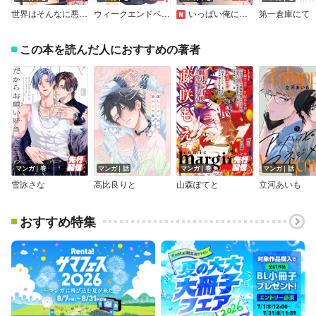
世界はそんなに悪くない【電子限定漫画付き】
ウィークエンドベイビー 【電子限定特典付き】
いっぱい俺に甘えてね
第一倉庫にて
この本を読んだ人におすすめの著者
マンガ｜巻
マンガ｜話
マンガ｜巻
マンガ｜話
雪詠さな
高比良りと
山森ぽてと
立河あいも
おすすめ特集