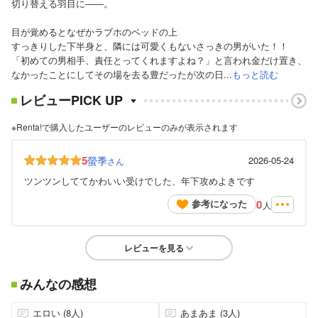
切り替える羽目に――。
目が覚めるとなぜかラブホのベッドの上
すっきりした下半身と、隣には可愛くもないさっきの男がいた！！
「初めての男相手、責任とってくれますよね？」と言われ金だけ置き、
なかったことにしてその場を去る豊だったが次の日...
もっと読む
レビューPICK UP
※Renta!で購入したユーザーのレビューのみが表示されます
5
螢季
2026-05-24
さん
ツンツンしててかわいい受けでした、年下攻めよきです
0
参考になった
人
レビューを見る
みんなの感想
エロい (8人)
あまあま (3人)