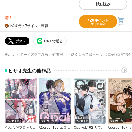
試し読み
購入
720
ポイント
すぐに購入
1%
還元
：7ポイント獲得
ポスト
LINEで送る
Renta!
ボーイズラブ漫画
竹書房
可愛くなって出直せよ 【電子限定特典
ヒサオ先生の他作品
マンガ｜巻
マンガ｜巻
マンガ｜巻
マンガ｜巻
うぶもだブロッサム 【電子限定特典付き】
Qpa vol.165 エロカワ
Qpa vol.162 カワイイ
Qpa vol.157