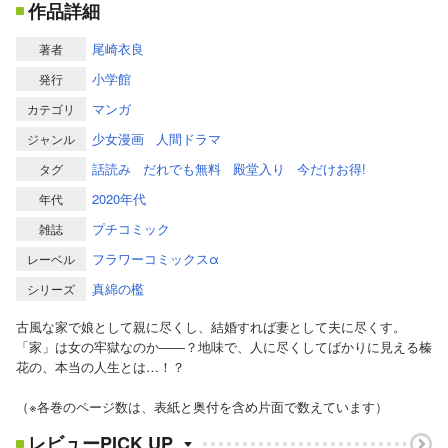
作品詳細
尾崎衣良
著者
小学館
発行
マンガ
カテゴリ
少女漫画
人間ドラマ
ジャンル
話読み
だれでも無料
殿堂入り
今だけお得!
タグ
2020年代
年代
プチコミック
雑誌
フラワーコミックスα
レーベル
真綿の檻
シリーズ
古風な家で娘として親に尽くし、結婚すれば妻として夫に尽くす。
「家」は女の牢獄なのか――？地味で、人に尽くしてばかりに見える榛
花の、本当の人生とは…！？
（※各巻のページ数は、表紙と奥付を含め片面で数えています）
レビューPICK UP