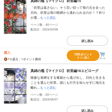
真綿の檻【マイクロ】 祈里編15
「祈里は返さない」そう言い切って母の元を去った
日向。祈里は母の呪縛から逃れられるのか！？祈り
が選...
もっと読む
40
配信日：2024/03/08
試し読み
購入
150
ポイント
すぐに購入
1%
還元
：1ポイント獲得
真綿の檻【マイクロ】 祈里編16エピローグ
陰惨な束縛をする毒親から逃げ出し、日向と生きる
ことを選んだ祈里。誰にも行方を知らせずに地元を
離れ...
もっと読む
20
配信日：2024/06/07
試し読み