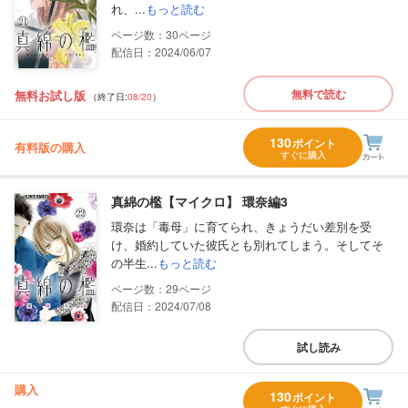
れ、...
もっと読む
30
配信日：2024/06/07
無料で読む
無料お試し版
（終了日:
08/20
）
130
ポイント
有料版の購入
すぐに購入
真綿の檻【マイクロ】 環奈編3
環奈は「毒母」に育てられ、きょうだい差別を受
け、婚約していた彼氏とも別れてしまう。そしてそ
の半生...
もっと読む
29
配信日：2024/07/08
試し読み
購入
130
ポイント