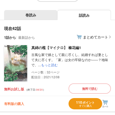
巻読み
話読み
現在42話
まとめてカート
1話から
最新話から
真綿の檻【マイクロ】 榛花編1
古風な家で娘として親に尽くし、結婚すれば妻とし
て夫に尽くす。「家」は女の牢獄なのか――？地味
で、...
もっと読む
32
配信日：2021/12/08
無料で読む
無料お試し版
（終了日:
08/20
）
110
ポイント
有料版の購入
すぐに購入