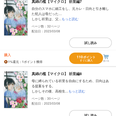
真綿の檻【マイクロ】 祈里編7
自分のスマホに細工をし、元カレ・日向と引き離し
た犯人は母だった…
しかし祈里は、父...
もっと読む
32
配信日：2023/03/08
試し読み
購入
110
ポイント
すぐに購入
1%
還元
：1ポイント獲得
真綿の檻【マイクロ】 祈里編8
母に縛られている祈里を自由にするため、日向はあ
る提案をする。
しかしその後、高校生...
もっと読む
30
配信日：2023/03/08
試し読み