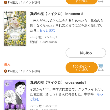
すぐに購入
1%
還元
：1ポイント獲得
真綿の檻【マイクロ】 innocent 2
「死んだらお父さんに会えると思ったら、死ぬのも
怖くなくなった」それほどまでに父を深く愛してい
た母...
もっと読む
27
配信日：2026/03/05
試し読み
購入
100
ポイント
すぐに購入
1%
還元
：1ポイント獲得
真綿の檻【マイクロ】 crossroads1
卒業から15年。中学の同窓会で、クラスメイトだっ
た佐志生（さしう）さんに再会した。中学時...
もっ
と読む
28