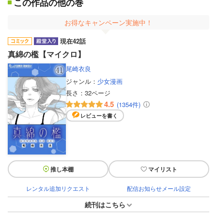
この作品の他の巻
お得なキャンペーン実施中！
現在42話
真綿の檻【マイクロ】
尾崎衣良
ジャンル：
少女漫画
長さ：
32ページ
4.5
(1354件)
レビューを書く
推し本棚
マイリスト
レンタル追加リクエスト
配信お知らせメール設定
続刊はこちら