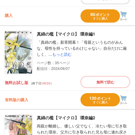
80
ポイント
購入
すぐに購入
真綿の檻【マイクロ】 環奈編1
「真綿の檻」新章開幕！「母親というものがみん
な、母性を持っているわけじゃない」自分だけに厳
しく、...
もっと読む
35
配信日：2024/06/07
無料で読む
無料お試し版
（終了日:
08/20
）
130
ポイント
有料版の購入
すぐに購入
真綿の檻【マイクロ】 環奈編2
両親が離婚し、優しい父でなく、冷たい母に引き取
られた環奈。父方に引き取られた兄も母に連れ戻さ