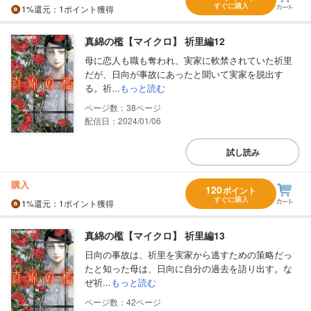
すぐに購入
1%
還元
：1ポイント獲得
真綿の檻【マイクロ】 祈里編12
母に恋人も職も奪われ、実家に軟禁されていた祈里
だが、日向が事故にあったと聞いて実家を脱出す
る。祈...
もっと読む
38
配信日：2024/01/06
試し読み
購入
120
ポイント
すぐに購入
1%
還元
：1ポイント獲得
真綿の檻【マイクロ】 祈里編13
日向の事故は、祈里を実家から逃すための策略だっ
たと知った母は、日向に自分の過去を語り出す。な
ぜ祈...
もっと読む
42