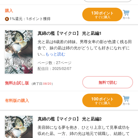
購入
130
ポイント
すぐに購入
1%
還元
：1ポイント獲得
真綿の檻【マイクロ】 光と凪編1
光と凪は6歳差の姉妹。男尊女卑の影が色濃く残る田
舎で、妹の凪は姉の光がどうしても好きになれずに
い...
もっと読む
27
配信日：2025/02/07
無料で読む
無料お試し版
（終了日:
08/20
）
100
ポイント
有料版の購入
すぐに購入
真綿の檻【マイクロ】 光と凪編2
美容師になる夢を抱き、ひとり上京して見事成功を
収めた凪。一方、姉の光は地元で就職し、結婚して