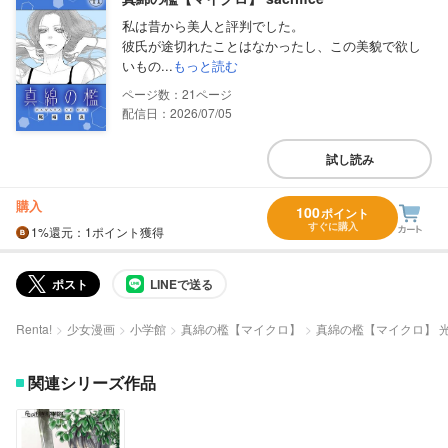
私は昔から美人と評判でした。
彼氏が途切れたことはなかったし、この美貌で欲し
いもの...
もっと読む
21
配信日：2026/07/05
試し読み
購入
100
ポイント
すぐに購入
1%
還元
：1ポイント獲得
ポスト
LINEで送る
Renta!
少女漫画
小学館
真綿の檻【マイクロ】
真綿の檻【マイクロ】 
関連シリーズ作品