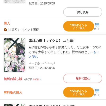
配信日：2025/05/05
試し読み
購入
100
ポイント
すぐに購入
1%
還元
：1ポイント獲得
真綿の檻【マイクロ】 ユキ編1
私の家は5歳から母子家庭だった。母は女手一つで私
と弟を大学まで出してくれた。親の義務とし...
もっ
と読む
46
配信日：2025/08/05
無料で読む
無料お試し版
（終了日:
08/20
）
150
ポイント
有料版の購入
すぐに購入