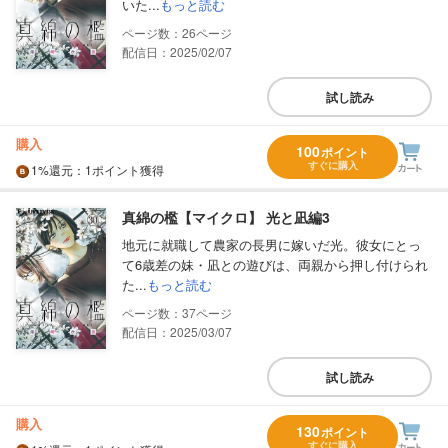
いた...
もっと読む
26
配信日：2025/02/07
試し読み
購入
100
ポイント
すぐに購入
1%
還元
：1ポイント獲得
真綿の檻【マイクロ】 光と凪編3
地元に就職して農家の長男に嫁いだ光。彼女にとっ
て6歳差の妹・凪との遊びは、両親から押し付けられ
た...
もっと読む
37
配信日：2025/03/07
試し読み
購入
130
ポイント
すぐに購入