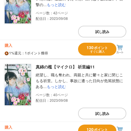
撃の...
もっと読む
42
配信日：2023/09/08
試し読み
購入
130
ポイント
すぐに購入
1%
還元
：1ポイント獲得
真綿の檻【マイクロ】 祈里編11
絶望し、職も奪われ、両親と共に鬱々と家に閉じこ
もる祈里。しかし、事故に遭った日向が危篤状態に
ある...
もっと読む
40
配信日：2023/09/08
試し読み
購入
120
ポイント