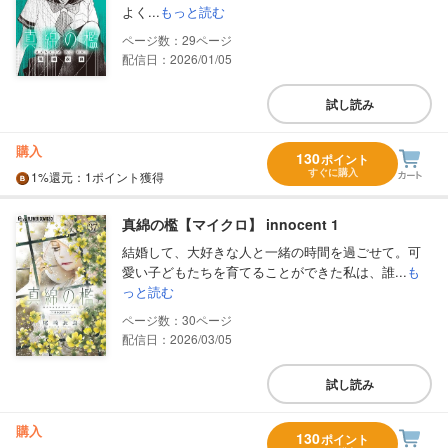
よく...
もっと読む
29
配信日：2026/01/05
試し読み
購入
130
ポイント
すぐに購入
1%
還元
：1ポイント獲得
真綿の檻【マイクロ】 innocent 1
結婚して、大好きな人と一緒の時間を過ごせて。可
愛い子どもたちを育てることができた私は、誰...
も
っと読む
30
配信日：2026/03/05
試し読み
購入
130
ポイント