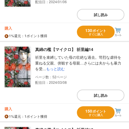
配信日：2024/01/06
試し読み
購入
130
ポイント
すぐに購入
1%
還元
：1ポイント獲得
真綿の檻【マイクロ】 祈里編14
祈里を束縛していた母の壮絶な過去。苛烈な虐待を
重ねる父親、傍観する母親…さらには夫からも暴力
を受...
もっと読む
52
配信日：2024/03/08
試し読み
購入
150
ポイント
すぐに購入
1%
還元
：1ポイント獲得