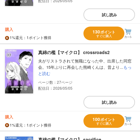
配信日：2026/05/05
試し読み
購入
130
ポイント
すぐに購入
1%
還元
：1ポイント獲得
真綿の檻【マイクロ】 crossroads2
夫がリストラされて無職になった中、出席した同窓
会。15年ぶりに再会した熊崎くんは、昔より...
もっ
と読む
27
配信日：2026/05/05
試し読み
購入
100
ポイント
すぐに購入
1%
還元
：1ポイント獲得
真綿の檻【マイクロ】 sacrifice