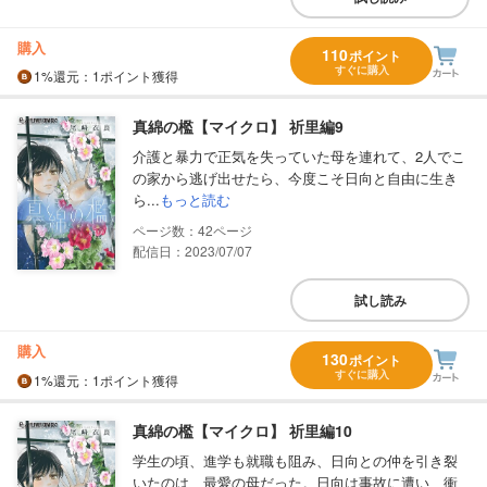
購入
110
ポイント
すぐに購入
1%
還元
：1ポイント獲得
真綿の檻【マイクロ】 祈里編9
介護と暴力で正気を失っていた母を連れて、2人でこ
の家から逃げ出せたら、今度こそ日向と自由に生き
ら...
もっと読む
42
配信日：2023/07/07
試し読み
購入
130
ポイント
すぐに購入
1%
還元
：1ポイント獲得
真綿の檻【マイクロ】 祈里編10
学生の頃、進学も就職も阻み、日向との仲を引き裂
いたのは、最愛の母だった。日向は事故に遭い、衝