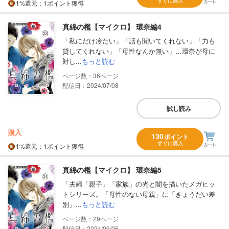
すぐに購入
1%
還元
：1ポイント獲得
真綿の檻【マイクロ】 環奈編4
「私にだけ冷たい」「話も聞いてくれない」「力も
貸してくれない」「母性なんか無い」…環奈が母に
対し...
もっと読む
36
配信日：2024/07/08
試し読み
購入
130
ポイント
すぐに購入
1%
還元
：1ポイント獲得
真綿の檻【マイクロ】 環奈編5
「夫婦「親子」「家族」の光と闇を描いたメガヒッ
トシリーズ。「母性のない母親」に「きょうだい差
別」...
もっと読む
29
配信日：2024/09/06