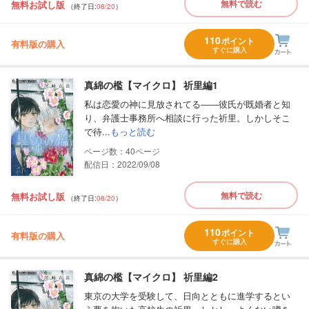
無料で読む
無料お試し版
（終了日:
08/20
）
110
ポイント
有料版の購入
すぐに購入
真綿の檻【マイクロ】 祈里編1
私は恋愛の神に見放されてる――彼氏が既婚者と知
り、弁護士事務所へ相談に行った祈里。しかしそこ
で待...
もっと読む
40
配信日：2022/09/08
無料で読む
無料お試し版
（終了日:
08/20
）
110
ポイント
有料版の購入
すぐに購入
真綿の檻【マイクロ】 祈里編2
東京の大学を受験して、日向とともに進学するとい