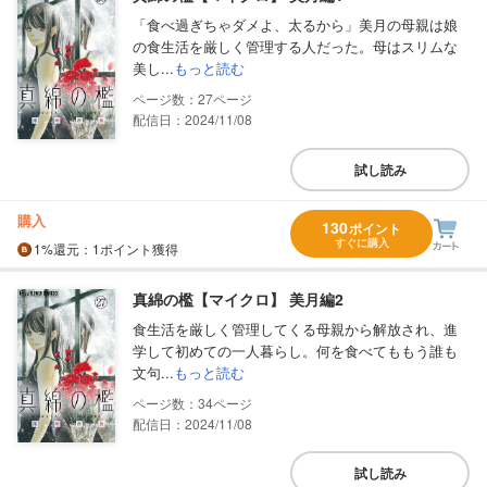
「食べ過ぎちゃダメよ、太るから」美月の母親は娘
の食生活を厳しく管理する人だった。母はスリムな
美し...
もっと読む
27
配信日：2024/11/08
試し読み
購入
130
ポイント
すぐに購入
1%
還元
：1ポイント獲得
真綿の檻【マイクロ】 美月編2
食生活を厳しく管理してくる母親から解放され、進
学して初めての一人暮らし。何を食べてももう誰も
文句...
もっと読む
34
配信日：2024/11/08
試し読み