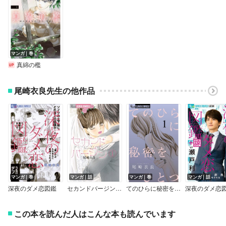
マンガ｜巻
真綿の檻
尾崎衣良先生の他作品
マンガ｜巻
マンガ｜話
マンガ｜巻
マンガ｜話
深夜のダメ恋図鑑
セカンドバージン【マイクロ】
てのひらに秘密をひとつ
この本を読んだ人はこんな本も読んでいます