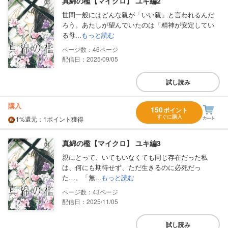
真綿の檻【マイクロ】 ユキ編2
世間一般にはどんな親が「いい親」と言われるんだ
ろう。あたしが望んでいたのは「精神が安定してい
る母...
もっと読む
46
配信日：2025/09/05
試し読み
購入
150
ポイント
すぐに購入
1%
還元
：1ポイント獲得
真綿の檻【マイクロ】 ユキ編3
親にとって、いてもいなくても同じ存在だった私
は、何にも期待せず、ただ生きるのに必死だっ
た…。「無...
もっと読む
43
配信日：2025/11/05
試し読み