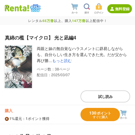
無料登録
レンタル
55万冊
以上、購入
147万冊
以上配信中！
真綿の檻【マイクロ】 光と凪編4
両親と妹の無自覚なハラスメントに辟易しながら
も、自分らしい生き方を選んできた光。だが父から
再び勝...
もっと読む
38
配信日：2025/03/07
試し読み
購入
130
ポイント
すぐに購入
1%
還元
：1ポイント獲得