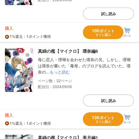
試し読み
購入
100
ポイント
すぐに購入
1%
還元
：1ポイント獲得
真綿の檻【マイクロ】 環奈編6
母に恋人・理瑚を会わせた環奈の兄。しかし、理瑚
は環奈が書いた「毒母」のブログを読んでいた。環
奈の...
もっと読む
32
配信日：2024/09/06
試し読み
購入
130
ポイント
すぐに購入
1%
還元
：1ポイント獲得
真綿の檻【マイクロ】 美月編1