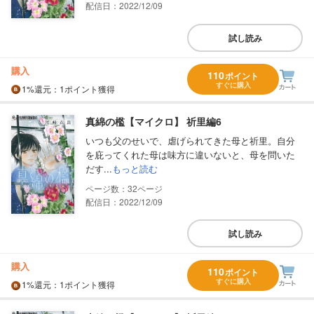
配信日：2022/12/09
試し読み
購入
110
ポイント
すぐに購入
1%
還元
：1ポイント獲得
真綿の檻【マイクロ】 祈里編6
いつも父のせいで、虐げられてきた母と祈里。自分
を庇ってくれた母は味方に違いないと、母を問いた
だす...
もっと読む
32
配信日：2022/12/09
試し読み
購入
110
ポイント
すぐに購入
1%
還元
：1ポイント獲得