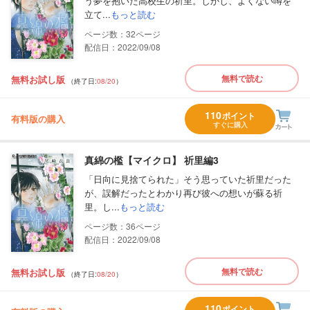
う夢を抱いた高校生の祈里。しかし、よくない噂を
立て...
もっと読む
32
配信日：2022/09/08
無料で読む
無料お試し版
（終了日:
08/20
）
110
ポイント
有料版の購入
すぐに購入
真綿の檻【マイクロ】 祈里編3
「日向に見捨てられた」そう思っていた祈里だった
が、誤解だったとわかり再び彼への想いが蘇る祈
里。し...
もっと読む
36
配信日：2022/09/08
無料で読む
無料お試し版
（終了日:
08/20
）
110
ポイント