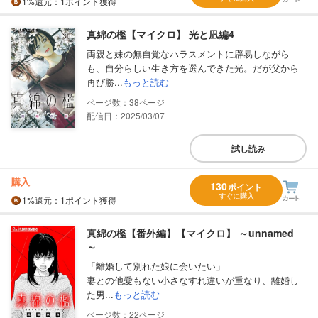
1%
還元
：1ポイント獲得
真綿の檻【マイクロ】 光と凪編4
両親と妹の無自覚なハラスメントに辟易しながら
も、自分らしい生き方を選んできた光。だが父から
再び勝...
もっと読む
38
配信日：2025/03/07
試し読み
購入
130
ポイント
すぐに購入
1%
還元
：1ポイント獲得
真綿の檻【番外編】【マイクロ】 ～unnamed
～
「離婚して別れた娘に会いたい」
妻との他愛もない小さなすれ違いが重なり、離婚し
た男...
もっと読む
22