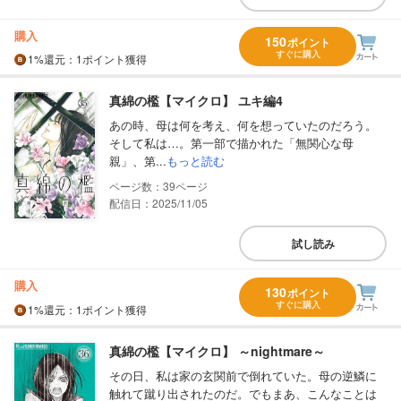
購入
150
ポイント
すぐに購入
1%
還元
：1ポイント獲得
真綿の檻【マイクロ】 ユキ編4
あの時、母は何を考え、何を想っていたのだろう。
そして私は…。第一部で描かれた「無関心な母
親」、第...
もっと読む
39
配信日：2025/11/05
試し読み
購入
130
ポイント
すぐに購入
1%
還元
：1ポイント獲得
真綿の檻【マイクロ】 ～nightmare～
その日、私は家の玄関前で倒れていた。母の逆鱗に
触れて蹴り出されたのだ。でもまあ、こんなことは