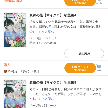
有料版の購入
すぐに購入
真綿の檻【マイクロ】 祈里編4
祈りを騙していた既婚者の都農が、急に示談を申し
出る。都農の元に現れた謎の女は、高校時代の日向
のも...
もっと読む
30
配信日：2022/09/08
試し読み
購入
110
ポイント
すぐに購入
1%
還元
：1ポイント獲得
真綿の檻【マイクロ】 祈里編5
元カレ・日向と再会し、自分のスマホに細工がされ
ていたことを知った祈里。しかし祈里は、スマホを
くれ...
もっと読む
32