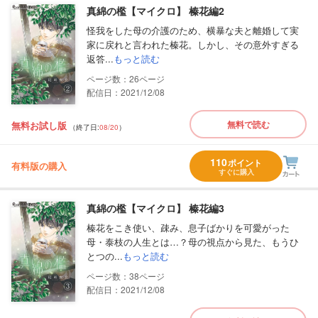
真綿の檻【マイクロ】 榛花編2
怪我をした母の介護のため、横暴な夫と離婚して実
家に戻れと言われた榛花。しかし、その意外すぎる
返答...
もっと読む
26
配信日：2021/12/08
無料で読む
無料お試し版
（終了日:
08/20
）
110
ポイント
有料版の購入
すぐに購入
真綿の檻【マイクロ】 榛花編3
榛花をこき使い、疎み、息子ばかりを可愛がった
母・泰枝の人生とは…？母の視点から見た、もうひ
とつの...
もっと読む
38
配信日：2021/12/08