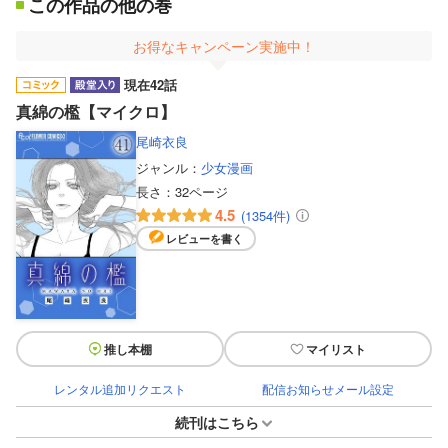
この作品の他の巻
お得なキャンペーン実施中！
現在42話
真綿の檻【マイクロ】
尾崎衣良
ジャンル：
少女漫画
長さ：
32ページ
4.5
(1354件)
レビューを書く
推し本棚
マイリスト
レンタル追加リクエスト
配信お知らせメール設定
続刊はこちら