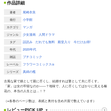
作品詳細
尾崎衣良
著者
小学館
発行
マンガ
カテゴリ
少女漫画
人間ドラマ
ジャンル
話読み
だれでも無料
殿堂入り
今だけお得!
タグ
2020年代
年代
プチコミック
雑誌
フラワーコミックスα
レーベル
真綿の檻
シリーズ
古風な家で娘として親に尽くし、結婚すれば妻として夫に尽くす。
「家」は女の牢獄なのか――？地味で、人に尽くしてばかりに見える榛
花の、本当の人生とは…！？
（※各巻のページ数は、表紙と奥付を含め片面で数えています）
レビューPICK UP