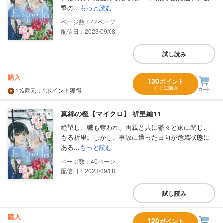
撃の...
もっと読む
42
配信日：2023/09/08
試し読み
購入
130
ポイント
すぐに購入
1%
還元
：1ポイント獲得
真綿の檻【マイクロ】 祈里編11
絶望し、職も奪われ、両親と共に鬱々と家に閉じこ
もる祈里。しかし、事故に遭った日向が危篤状態に
ある...
もっと読む
40
配信日：2023/09/08
試し読み
購入
120
ポイント