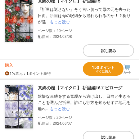
真綿の檻【マイクロ】 祈里編15
「祈里は返さない」そう言い切って母の元を去った
日向。祈里は母の呪縛から逃れられるのか！？祈り
が選...
もっと読む
40
配信日：2024/03/08
試し読み
購入
150
ポイント
すぐに購入
1%
還元
：1ポイント獲得
真綿の檻【マイクロ】 祈里編16エピローグ
陰惨な束縛をする毒親から逃げ出し、日向と生きる
ことを選んだ祈里。誰にも行方を知らせずに地元を
離れ...
もっと読む
20
配信日：2024/06/07
試し読み