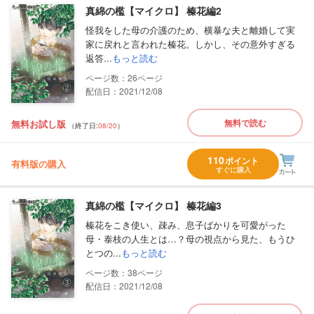
真綿の檻【マイクロ】 榛花編2
怪我をした母の介護のため、横暴な夫と離婚して実
家に戻れと言われた榛花。しかし、その意外すぎる
返答...
もっと読む
26
配信日：2021/12/08
無料で読む
無料お試し版
（終了日:
08/20
）
110
ポイント
有料版の購入
すぐに購入
真綿の檻【マイクロ】 榛花編3
榛花をこき使い、疎み、息子ばかりを可愛がった
母・泰枝の人生とは…？母の視点から見た、もうひ
とつの...
もっと読む
38
配信日：2021/12/08