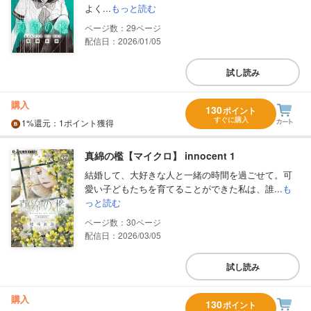
よく...
もっと読む
29
配信日：2026/01/05
試し読み
購入
130
ポイント
すぐに購入
1%
還元
：1ポイント獲得
真綿の檻【マイクロ】 innocent 1
結婚して、大好きな人と一緒の時間を過ごせて。可
愛い子どもたちを育てることができた私は、誰...
も
っと読む
30
配信日：2026/03/05
試し読み
購入
130
ポイント