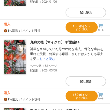
配信日：2024/01/06
試し読み
購入
130
ポイント
すぐに購入
1%
還元
：1ポイント獲得
真綿の檻【マイクロ】 祈里編14
祈里を束縛していた母の壮絶な過去。苛烈な虐待を
重ねる父親、傍観する母親…さらには夫からも暴力
を受...
もっと読む
52
配信日：2024/03/08
試し読み
購入
150
ポイント
すぐに購入
1%
還元
：1ポイント獲得