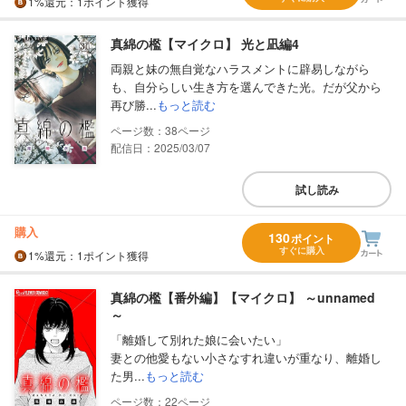
1%
還元
：1ポイント獲得
真綿の檻【マイクロ】 光と凪編4
両親と妹の無自覚なハラスメントに辟易しながら
も、自分らしい生き方を選んできた光。だが父から
再び勝...
もっと読む
38
配信日：2025/03/07
試し読み
購入
130
ポイント
すぐに購入
1%
還元
：1ポイント獲得
真綿の檻【番外編】【マイクロ】 ～unnamed
～
「離婚して別れた娘に会いたい」
妻との他愛もない小さなすれ違いが重なり、離婚し
た男...
もっと読む
22