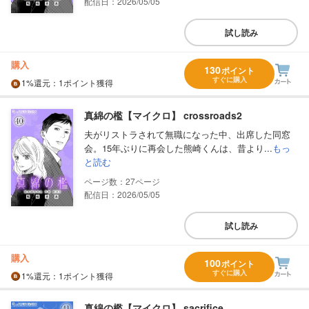
配信日：2026/05/05
試し読み
購入
130
ポイント
すぐに購入
1%
還元
：1ポイント獲得
真綿の檻【マイクロ】 crossroads2
夫がリストラされて無職になった中、出席した同窓
会。15年ぶりに再会した熊崎くんは、昔より...
もっ
と読む
27
配信日：2026/05/05
試し読み
購入
100
ポイント
すぐに購入
1%
還元
：1ポイント獲得
真綿の檻【マイクロ】 sacrifice