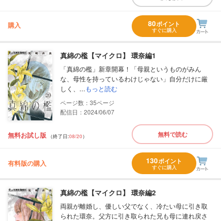
80
ポイント
購入
すぐに購入
真綿の檻【マイクロ】 環奈編1
「真綿の檻」新章開幕！「母親というものがみん
な、母性を持っているわけじゃない」自分だけに厳
しく、...
もっと読む
35
配信日：2024/06/07
無料で読む
無料お試し版
（終了日:
08/20
）
130
ポイント
有料版の購入
すぐに購入
真綿の檻【マイクロ】 環奈編2
両親が離婚し、優しい父でなく、冷たい母に引き取
られた環奈。父方に引き取られた兄も母に連れ戻さ