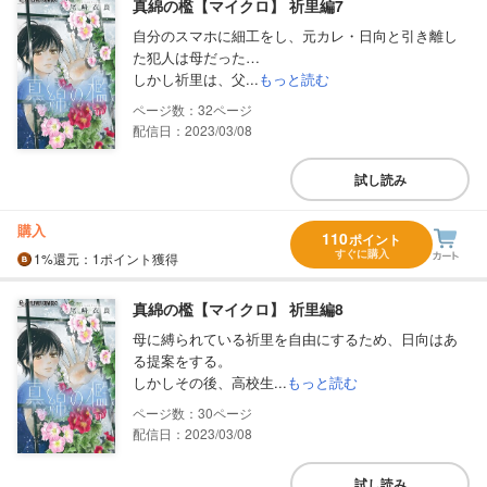
真綿の檻【マイクロ】 祈里編7
自分のスマホに細工をし、元カレ・日向と引き離し
た犯人は母だった…
しかし祈里は、父...
もっと読む
32
配信日：2023/03/08
試し読み
購入
110
ポイント
すぐに購入
1%
還元
：1ポイント獲得
真綿の檻【マイクロ】 祈里編8
母に縛られている祈里を自由にするため、日向はあ
る提案をする。
しかしその後、高校生...
もっと読む
30
配信日：2023/03/08
試し読み