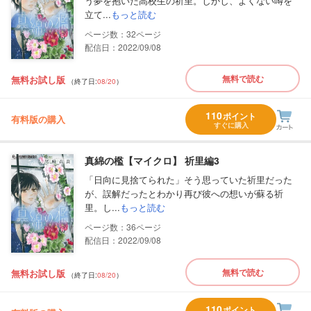
う夢を抱いた高校生の祈里。しかし、よくない噂を
立て...
もっと読む
32
配信日：2022/09/08
無料で読む
無料お試し版
（終了日:
08/20
）
110
ポイント
有料版の購入
すぐに購入
真綿の檻【マイクロ】 祈里編3
「日向に見捨てられた」そう思っていた祈里だった
が、誤解だったとわかり再び彼への想いが蘇る祈
里。し...
もっと読む
36
配信日：2022/09/08
無料で読む
無料お試し版
（終了日:
08/20
）
110
ポイント