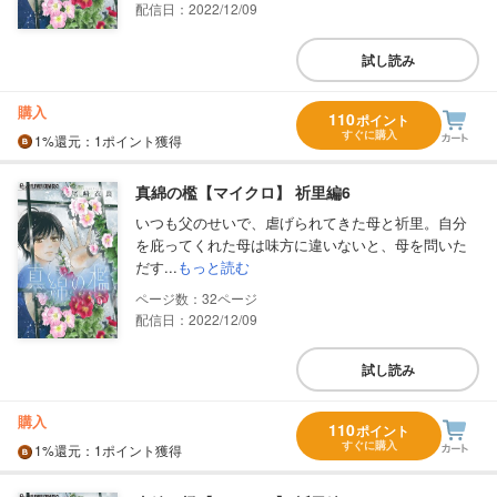
配信日：2022/12/09
試し読み
購入
110
ポイント
すぐに購入
1%
還元
：1ポイント獲得
真綿の檻【マイクロ】 祈里編6
いつも父のせいで、虐げられてきた母と祈里。自分
を庇ってくれた母は味方に違いないと、母を問いた
だす...
もっと読む
32
配信日：2022/12/09
試し読み
購入
110
ポイント
すぐに購入
1%
還元
：1ポイント獲得