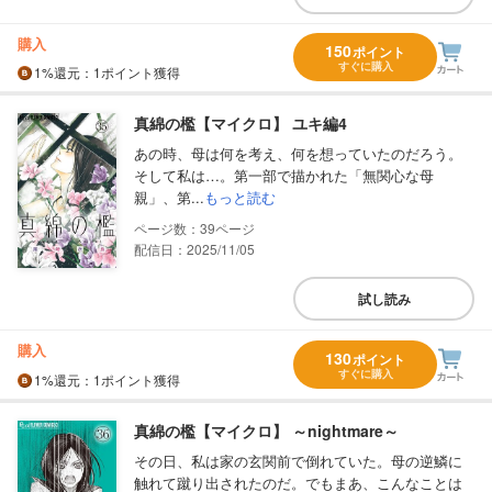
購入
150
ポイント
すぐに購入
1%
還元
：1ポイント獲得
真綿の檻【マイクロ】 ユキ編4
あの時、母は何を考え、何を想っていたのだろう。
そして私は…。第一部で描かれた「無関心な母
親」、第...
もっと読む
39
配信日：2025/11/05
試し読み
購入
130
ポイント
すぐに購入
1%
還元
：1ポイント獲得
真綿の檻【マイクロ】 ～nightmare～
その日、私は家の玄関前で倒れていた。母の逆鱗に
触れて蹴り出されたのだ。でもまあ、こんなことは