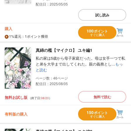
配信日：2025/05/05
試し読み
購入
100
ポイント
すぐに購入
1%
還元
：1ポイント獲得
真綿の檻【マイクロ】 ユキ編1
私の家は5歳から母子家庭だった。母は女手一つで私
と弟を大学まで出してくれた。親の義務とし...
もっ
と読む
46
配信日：2025/08/05
無料で読む
無料お試し版
（終了日:
08/20
）
150
ポイント
有料版の購入
すぐに購入