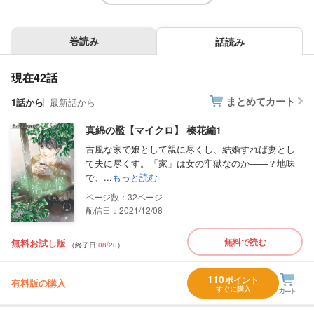
巻読み
話読み
現在42話
まとめてカート
1話から
最新話から
真綿の檻【マイクロ】 榛花編1
古風な家で娘として親に尽くし、結婚すれば妻とし
て夫に尽くす。「家」は女の牢獄なのか――？地味
で、...
もっと読む
32
配信日：2021/12/08
無料で読む
無料お試し版
（終了日:
08/20
）
110
ポイント
有料版の購入
すぐに購入