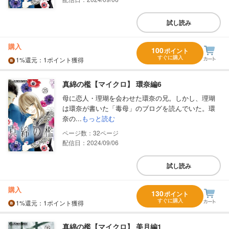
試し読み
購入
100
ポイント
すぐに購入
1%
還元
：1ポイント獲得
真綿の檻【マイクロ】 環奈編6
母に恋人・理瑚を会わせた環奈の兄。しかし、理瑚
は環奈が書いた「毒母」のブログを読んでいた。環
奈の...
もっと読む
32
配信日：2024/09/06
試し読み
購入
130
ポイント
すぐに購入
1%
還元
：1ポイント獲得
真綿の檻【マイクロ】 美月編1