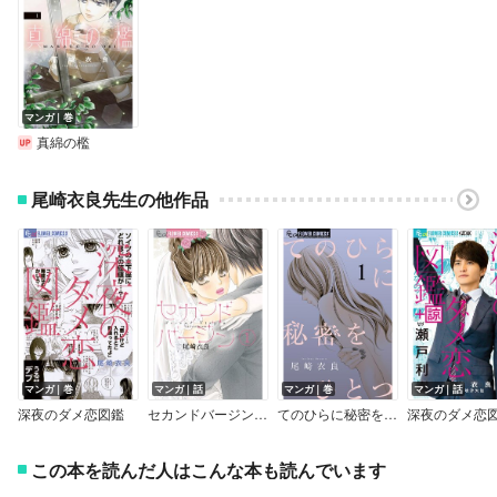
マンガ｜巻
真綿の檻
尾崎衣良先生の他作品
マンガ｜巻
マンガ｜話
マンガ｜巻
マンガ｜話
深夜のダメ恋図鑑
セカンドバージン【マイクロ】
てのひらに秘密をひとつ
この本を読んだ人はこんな本も読んでいます