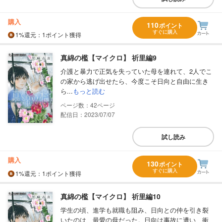
購入
110
ポイント
すぐに購入
1%
還元
：1ポイント獲得
真綿の檻【マイクロ】 祈里編9
介護と暴力で正気を失っていた母を連れて、2人でこ
の家から逃げ出せたら、今度こそ日向と自由に生き
ら...
もっと読む
42
配信日：2023/07/07
試し読み
購入
130
ポイント
すぐに購入
1%
還元
：1ポイント獲得
真綿の檻【マイクロ】 祈里編10
学生の頃、進学も就職も阻み、日向との仲を引き裂
いたのは、最愛の母だった。日向は事故に遭い、衝