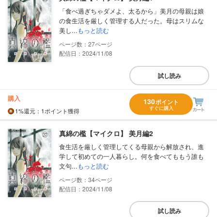
「食べ過ぎちゃダメよ、太るから」美月の母親は娘
の食生活を厳しく管理する人だった。母はスリムな
美し...
もっと読む
27
配信日：2024/11/08
試し読み
購入
130
ポイント
すぐに購入
1%
還元
：1ポイント獲得
真綿の檻【マイクロ】 美月編2
食生活を厳しく管理してくる母親から解放され、進
学して初めての一人暮らし。何を食べてももう誰も
文句...
もっと読む
34
配信日：2024/11/08
試し読み