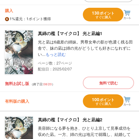
購入
130
ポイント
すぐに購入
1%
還元
：1ポイント獲得
真綿の檻【マイクロ】 光と凪編1
光と凪は6歳差の姉妹。男尊女卑の影が色濃く残る田
舎で、妹の凪は姉の光がどうしても好きになれずに
い...
もっと読む
27
配信日：2025/02/07
無料で読む
無料お試し版
（終了日:
08/20
）
100
ポイント
有料版の購入
すぐに購入
真綿の檻【マイクロ】 光と凪編2
美容師になる夢を抱き、ひとり上京して見事成功を
収めた凪。一方、姉の光は地元で就職し、結婚して