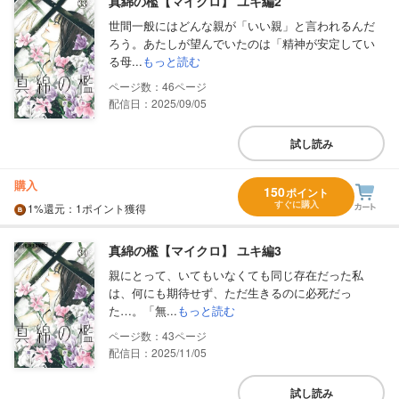
真綿の檻【マイクロ】 ユキ編2
世間一般にはどんな親が「いい親」と言われるんだ
ろう。あたしが望んでいたのは「精神が安定してい
る母...
もっと読む
46
配信日：2025/09/05
試し読み
購入
150
ポイント
すぐに購入
1%
還元
：1ポイント獲得
真綿の檻【マイクロ】 ユキ編3
親にとって、いてもいなくても同じ存在だった私
は、何にも期待せず、ただ生きるのに必死だっ
た…。「無...
もっと読む
43
配信日：2025/11/05
試し読み