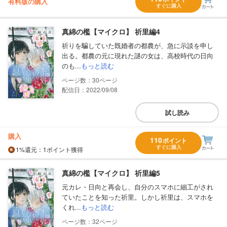
有料版の購入
すぐに購入
真綿の檻【マイクロ】 祈里編4
祈りを騙していた既婚者の都農が、急に示談を申し
出る。都農の元に現れた謎の女は、高校時代の日向
のも...
もっと読む
30
配信日：2022/09/08
試し読み
購入
110
ポイント
すぐに購入
1%
還元
：1ポイント獲得
真綿の檻【マイクロ】 祈里編5
元カレ・日向と再会し、自分のスマホに細工がされ
ていたことを知った祈里。しかし祈里は、スマホを
くれ...
もっと読む
32