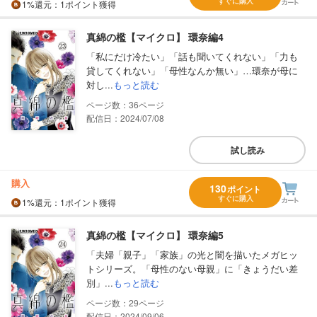
すぐに購入
1%
還元
：1ポイント獲得
真綿の檻【マイクロ】 環奈編4
「私にだけ冷たい」「話も聞いてくれない」「力も
貸してくれない」「母性なんか無い」…環奈が母に
対し...
もっと読む
36
配信日：2024/07/08
試し読み
購入
130
ポイント
すぐに購入
1%
還元
：1ポイント獲得
真綿の檻【マイクロ】 環奈編5
「夫婦「親子」「家族」の光と闇を描いたメガヒッ
トシリーズ。「母性のない母親」に「きょうだい差
別」...
もっと読む
29
配信日：2024/09/06