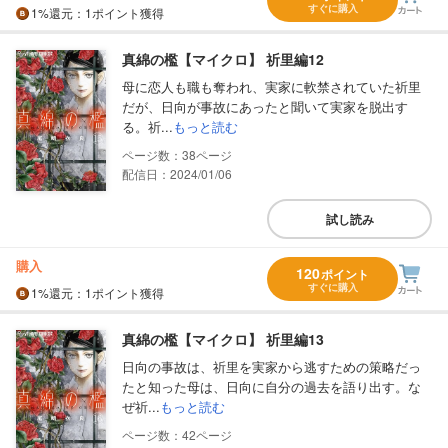
すぐに購入
1%
還元
：1ポイント獲得
真綿の檻【マイクロ】 祈里編12
母に恋人も職も奪われ、実家に軟禁されていた祈里
だが、日向が事故にあったと聞いて実家を脱出す
る。祈...
もっと読む
38
配信日：2024/01/06
試し読み
購入
120
ポイント
すぐに購入
1%
還元
：1ポイント獲得
真綿の檻【マイクロ】 祈里編13
日向の事故は、祈里を実家から逃すための策略だっ
たと知った母は、日向に自分の過去を語り出す。な
ぜ祈...
もっと読む
42