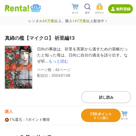
無料登録
レンタル
55万冊
以上、購入
147万冊
以上配信中！
真綿の檻【マイクロ】 祈里編13
日向の事故は、祈里を実家から逃すための策略だっ
たと知った母は、日向に自分の過去を語り出す。な
ぜ祈...
もっと読む
42
配信日：2024/01/06
試し読み
購入
130
ポイント
すぐに購入
1%
還元
：1ポイント獲得