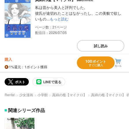
私は昔から美人と評判でした。
彼氏が途切れたことはなかったし、この美貌で欲し
いもの...
もっと読む
21
配信日：2026/07/05
試し読み
購入
100
ポイント
すぐに購入
1%
還元
：1ポイント獲得
ポスト
LINEで送る
Renta!
少女漫画
小学館
真綿の檻【マイクロ】
真綿の檻【マイクロ】 祈
関連シリーズ作品