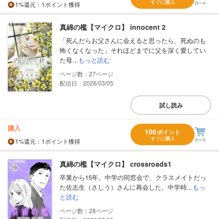
すぐに購入
1%
還元
：1ポイント獲得
真綿の檻【マイクロ】 innocent 2
「死んだらお父さんに会えると思ったら、死ぬのも
怖くなくなった」それほどまでに父を深く愛してい
た母...
もっと読む
27
配信日：2026/03/05
試し読み
購入
100
ポイント
すぐに購入
1%
還元
：1ポイント獲得
真綿の檻【マイクロ】 crossroads1
卒業から15年。中学の同窓会で、クラスメイトだっ
た佐志生（さしう）さんに再会した。中学時...
もっ
と読む
28