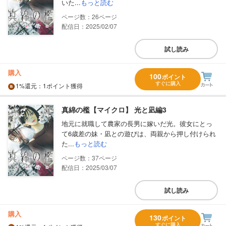
いた...
もっと読む
26
配信日：2025/02/07
試し読み
購入
100
ポイント
すぐに購入
1%
還元
：1ポイント獲得
真綿の檻【マイクロ】 光と凪編3
地元に就職して農家の長男に嫁いだ光。彼女にとっ
て6歳差の妹・凪との遊びは、両親から押し付けられ
た...
もっと読む
37
配信日：2025/03/07
試し読み
購入
130
ポイント
すぐに購入