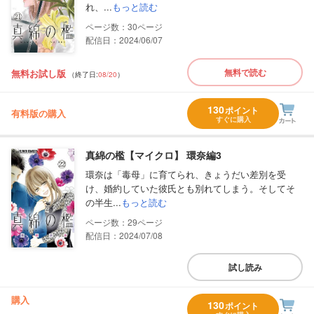
れ、...
もっと読む
30
配信日：2024/06/07
無料で読む
無料お試し版
（終了日:
08/20
）
130
ポイント
有料版の購入
すぐに購入
真綿の檻【マイクロ】 環奈編3
環奈は「毒母」に育てられ、きょうだい差別を受
け、婚約していた彼氏とも別れてしまう。そしてそ
の半生...
もっと読む
29
配信日：2024/07/08
試し読み
購入
130
ポイント