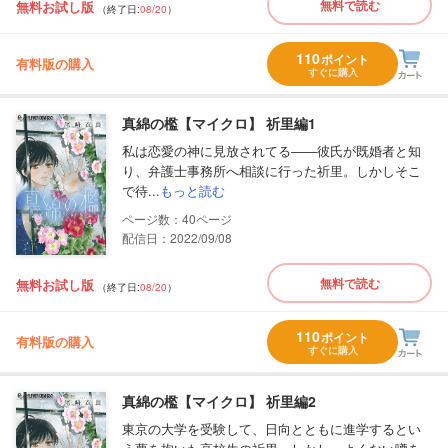
無料で読む
無料お試し版
（終了日:
08/20
）
110
ポイント
有料版の購入
すぐに購入
真綿の檻【マイクロ】 祈里編1
私は恋愛の神に見放されてる――彼氏が既婚者と知
り、弁護士事務所へ相談に行った祈里。しかしそこ
で待...
もっと読む
40
配信日：2022/09/08
無料で読む
無料お試し版
（終了日:
08/20
）
110
ポイント
有料版の購入
すぐに購入
真綿の檻【マイクロ】 祈里編2
東京の大学を受験して、日向とともに進学するとい