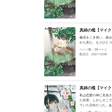
真綿の檻【マイク
榛花をこき使い、疎み
から見た、もうひとつ
38
配信日：2021/12/08
真綿の檻【マイク
私は恋愛の神に見放さ
た祈里。しかしそこで
ていた日向だった。あ
40