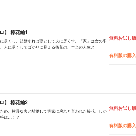
ロ】 榛花編1
無料お試し
に尽くし、結婚すれば妻として夫に尽くす。「家」は女の牢
、人に尽くしてばかりに見える榛花の、本当の人生と
有料版の購
ロ】 榛花編2
無料お試し
ため、横暴な夫と離婚して実家に戻れと言われた榛花。しか
答は…！？
有料版の購