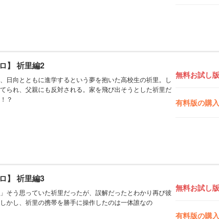
ロ】 祈里編2
無料お試し
、日向とともに進学するという夢を抱いた高校生の祈里。し
てられ、父親にも反対される。家を飛び出そうとした祈里だ
！？
有料版の購
ロ】 祈里編3
無料お試し
」そう思っていた祈里だったが、誤解だったとわかり再び彼
しかし、祈里の携帯を勝手に操作したのは一体誰なの
有料版の購