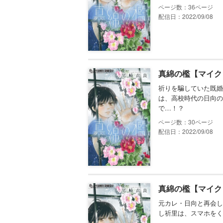
36
配信日：2022/09/08
真綿の檻【マイク
祈りを騙していた既婚
は、高校時代の日向の
で…！？
30
配信日：2022/09/08
真綿の檻【マイク
元カレ・日向と再会し
し祈里は、スマホをく