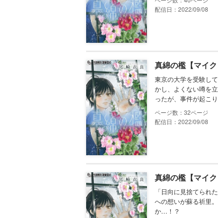
配信日：2022/09/08
真綿の檻【マイク
東京の大学を受験して
かし、よくない噂を立
ったが、事件が起こり
32
配信日：2022/09/08
真綿の檻【マイク
「日向に見捨てられた
への想いが蘇る祈里。
か…！？