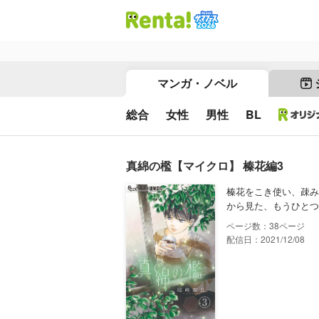
マンガ・ノベル
総合
女性
男性
BL
真綿の檻【マイクロ】 榛花編3
榛花をこき使い、疎み
から見た、もうひとつ
38
配信日：2021/12/08