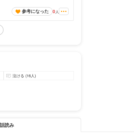
参考になった
0
人
泣ける (16人)
話読み