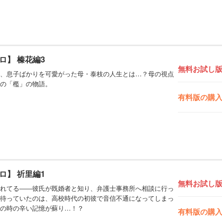
ロ】 榛花編3
無料お試し
、息子ばかりを可愛がった母・泰枝の人生とは…？母の視点
の「檻」の物語。
有料版の購
ロ】 祈里編1
無料お試し
れてる――彼氏が既婚者と知り、弁護士事務所へ相談に行っ
待っていたのは、高校時代の初彼で音信不通になってしまっ
の時の辛い記憶が蘇り…！？
有料版の購