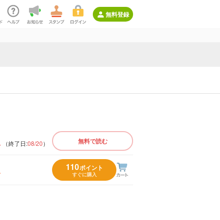
無料登録
版
無料で読む
（終了日:
08/20
）
110
ポイント
入
すぐに購入