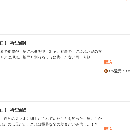
ロ】 祈里編4
者の都農が、急に示談を申し出る。都農の元に現れた謎の女
もとに現れ、祈里と別れるように告げた女と同一人物
購入
1%
還元
：1
ロ】 祈里編5
、自分のスマホに細工がされていたことを知った祈里。しか
れたのは母だが、これは横暴な父の差金だと確信し…！？
購入