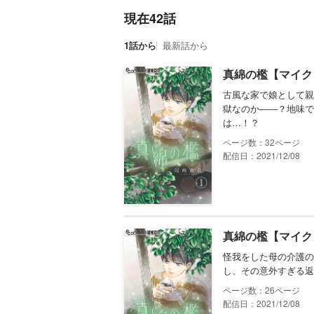
現在42話
1話から
最新話から
真綿の檻【マイク
古風な家で娘として親
獄なのか――？地味で
は…！？
32
配信日：2021/12/08
真綿の檻【マイク
怪我をした母の介護の
し、その意外すぎる返
26
配信日：2021/12/08