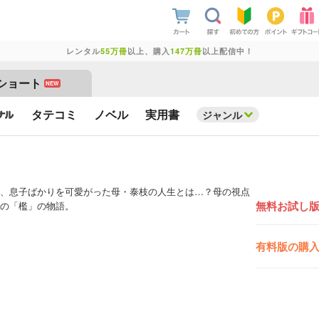
レンタル
55万冊
以上、購入
147万冊
以上配信中！
ショート
NEW
タテコミ
ノベル
実用書
ジャンル
、息子ばかりを可愛がった母・泰枝の人生とは…？母の視点
無料お試し
の「檻」の物語。
有料版の購