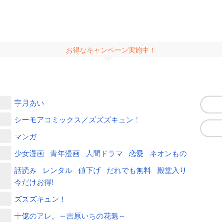
お得なキャンペーン実施中！
宇月あい
シーモアコミックス／ズズズキュン！
マンガ
少女漫画
青年漫画
人間ドラマ
恋愛
ネオンもの
話読み
レンタル
値下げ
だれでも無料
殿堂入り
今だけお得!
ズズズキュン！
十億のアレ。～吉原いちの花魁～