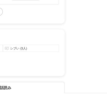
シブい (3人)
話読み