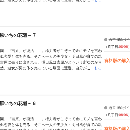
原いちの花魁～ 7
通常150ポ
（終了日:
08/06
園、『吉原』が復活――。権力者がこぞって金にモノを言わ
似恋愛と体を売る。そこへ一人の美少女・明日風が育ての親
有料版の購
吉原に売りに出される。明日風は吉原がどういう所なのか何
然、遊女が男に体を売っている場面に遭遇。自分がこ...
もっ
原いちの花魁～ 8
通常150ポ
（終了日:
08/06
園、『吉原』が復活――。権力者がこぞって金にモノを言わ
似恋愛と体を売る。そこへ一人の美少女・明日風が育ての親
有料版の購