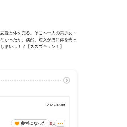
似恋愛と体を売る。そこへ一人の美少女・
らなかったが、偶然、遊女が男に体を売っ
てしまい…！？【ズズズキュン！】
2026-07-08
参考になった
0
人