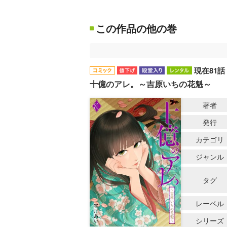
この作品の他の巻
現在81話
十億のアレ。～吉原いちの花魁～
著者
発行
カテゴリ
ジャンル
タグ
レーベル
シリーズ