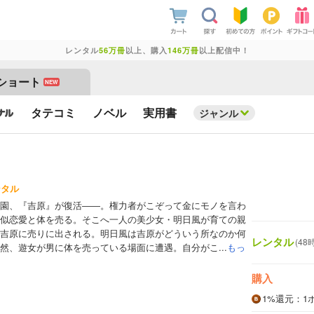
レンタル
56万冊
以上、購入
146万冊
以上配信中！
ショート
NEW
タテコミ
ノベル
実用書
ジャンル
ンタル
園、『吉原』が復活――。権力者がこぞって金にモノを言わ
似恋愛と体を売る。そこへ一人の美少女・明日風が育ての親
吉原に売りに出される。明日風は吉原がどういう所なのか何
レンタル
(48
然、遊女が男に体を売っている場面に遭遇。自分がこ...
もっ
購入
1%
還元
：1