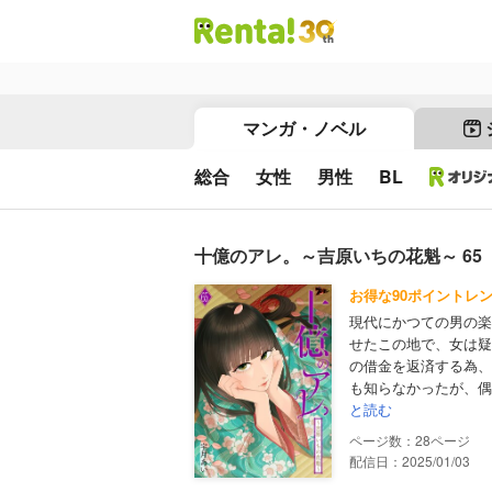
マンガ・ノベル
総合
女性
男性
BL
十億のアレ。～吉原いちの花魁～ 65
お得な90ポイントレ
現代にかつての男の楽
せたこの地で、女は疑
の借金を返済する為、
も知らなかったが、偶
と読む
28
配信日：2025/01/03