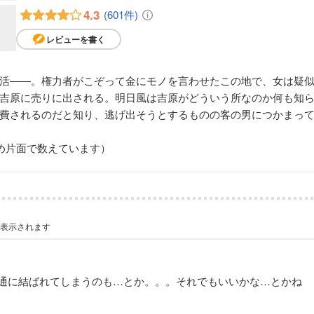
4.3
(601件)
レビューを書く
活――。権力者がこぞって金にモノを言わせたこの地で、女は疑
吉原に売りに出される。明日風は吉原がどういう所なのか何も知
費されるのだと知り、逃げ出そうとするものの客の男につかまっ
め片面で数えています）
が表示されます
通に結ばれてしまうのも…とか。。。それでもいいかな…とかね