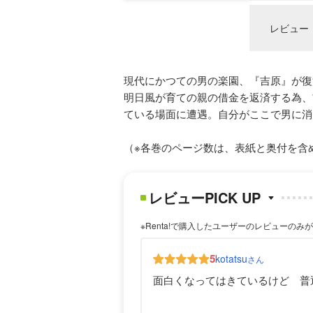
レビュー
現代にかつての男の楽園、『吉原』が復
明日風が育ての親の借金を返済する為、
ている場面に遭遇。自分がここで男に消
（※各巻のページ数は、表紙と奥付を含
レビューPICK UP
※Renta!で購入したユーザーのレビューのみ
5
kotatsu
さん
面白くなってはきているけど 普