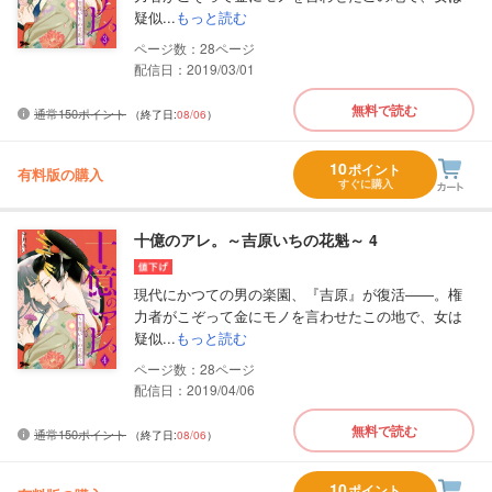
疑似...
もっと読む
28
配信日：2019/03/01
無料で読む
通常150ポイント
（終了日:
08/06
）
10
ポイント
有料版の購入
すぐに購入
十億のアレ。～吉原いちの花魁～ 4
現代にかつての男の楽園、『吉原』が復活――。権
力者がこぞって金にモノを言わせたこの地で、女は
疑似...
もっと読む
28
配信日：2019/04/06
無料で読む
通常150ポイント
（終了日:
08/06
）
10
ポイント