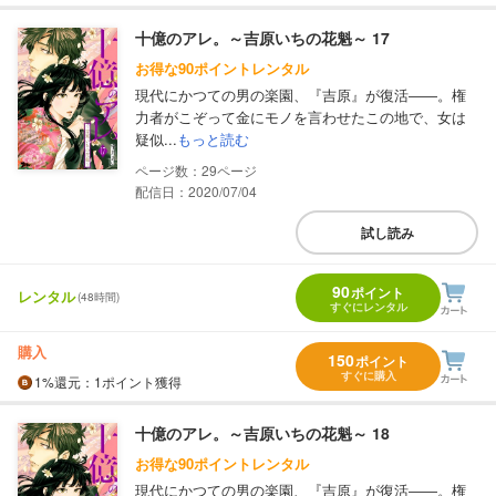
十億のアレ。～吉原いちの花魁～ 17
お得な90ポイントレンタル
現代にかつての男の楽園、『吉原』が復活――。権
力者がこぞって金にモノを言わせたこの地で、女は
疑似...
もっと読む
29
配信日：2020/07/04
試し読み
90
ポイント
レンタル
(48時間)
すぐにレンタル
購入
150
ポイント
すぐに購入
1%
還元
：1ポイント獲得
十億のアレ。～吉原いちの花魁～ 18
お得な90ポイントレンタル
現代にかつての男の楽園、『吉原』が復活――。権