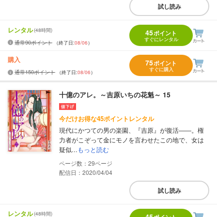
試し読み
レンタル
(48時間)
45
ポイント
すぐにレンタル
通常90ポイント
（終了日:
08/06
）
購入
75
ポイント
すぐに購入
通常150ポイント
（終了日:
08/06
）
十億のアレ。～吉原いちの花魁～ 15
今だけお得な45ポイントレンタル
現代にかつての男の楽園、『吉原』が復活――。権
力者がこぞって金にモノを言わせたこの地で、女は
疑似...
もっと読む
29
配信日：2020/04/04
試し読み
レンタル
(48時間)
45
ポイント