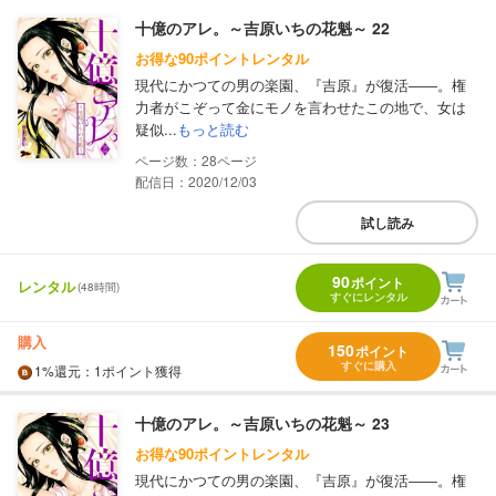
十億のアレ。～吉原いちの花魁～ 22
お得な90ポイントレンタル
現代にかつての男の楽園、『吉原』が復活――。権
力者がこぞって金にモノを言わせたこの地で、女は
疑似...
もっと読む
28
配信日：2020/12/03
試し読み
90
ポイント
レンタル
(48時間)
すぐにレンタル
購入
150
ポイント
すぐに購入
1%
還元
：1ポイント獲得
十億のアレ。～吉原いちの花魁～ 23
お得な90ポイントレンタル
現代にかつての男の楽園、『吉原』が復活――。権