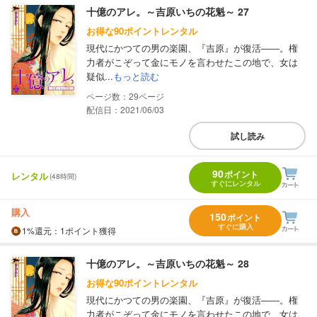
十億のアレ。～吉原いちの花魁～ 27
お得な90ポイントレンタル
現代にかつての男の楽園、『吉原』が復活――。権
力者がこぞって金にモノを言わせたこの地で、女は
疑似...
もっと読む
29
配信日：2021/06/03
試し読み
90
ポイント
レンタル
(48時間)
すぐにレンタル
購入
150
ポイント
すぐに購入
1%
還元
：1ポイント獲得
十億のアレ。～吉原いちの花魁～ 28
お得な90ポイントレンタル
現代にかつての男の楽園、『吉原』が復活――。権
力者がこぞって金にモノを言わせたこの地で、女は