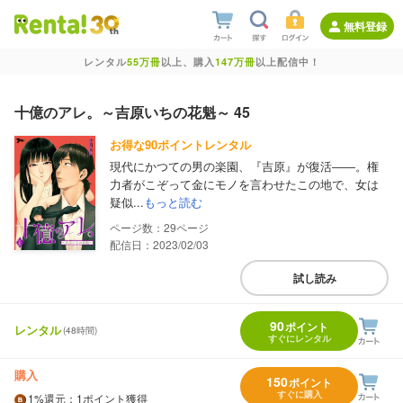
無料登録
レンタル
55万冊
以上、購入
147万冊
以上配信中！
十億のアレ。～吉原いちの花魁～ 45
お得な90ポイントレンタル
現代にかつての男の楽園、『吉原』が復活――。権
力者がこぞって金にモノを言わせたこの地で、女は
疑似...
もっと読む
29
配信日：2023/02/03
試し読み
90
ポイント
レンタル
(48時間)
すぐにレンタル
購入
150
ポイント
すぐに購入
1%
還元
：1ポイント獲得