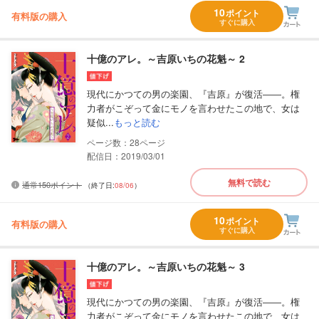
10
ポイント
有料版の購入
すぐに購入
十億のアレ。～吉原いちの花魁～ 2
現代にかつての男の楽園、『吉原』が復活――。権
力者がこぞって金にモノを言わせたこの地で、女は
疑似...
もっと読む
28
配信日：2019/03/01
無料で読む
通常150ポイント
（終了日:
08/06
）
10
ポイント
有料版の購入
すぐに購入
十億のアレ。～吉原いちの花魁～ 3
現代にかつての男の楽園、『吉原』が復活――。権
力者がこぞって金にモノを言わせたこの地で、女は