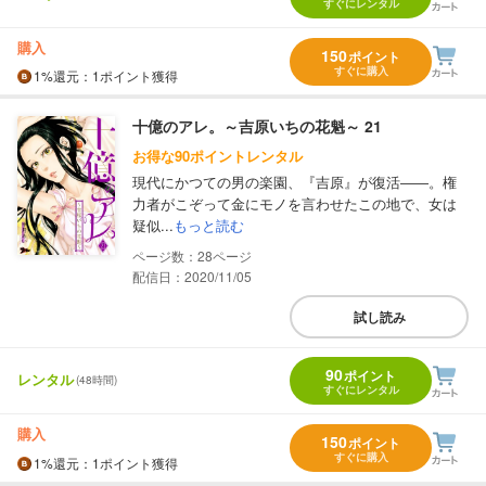
すぐにレンタル
購入
150
ポイント
すぐに購入
1%
還元
：1ポイント獲得
十億のアレ。～吉原いちの花魁～ 21
お得な90ポイントレンタル
現代にかつての男の楽園、『吉原』が復活――。権
力者がこぞって金にモノを言わせたこの地で、女は
疑似...
もっと読む
28
配信日：2020/11/05
試し読み
90
ポイント
レンタル
(48時間)
すぐにレンタル
購入
150
ポイント
すぐに購入
1%
還元
：1ポイント獲得