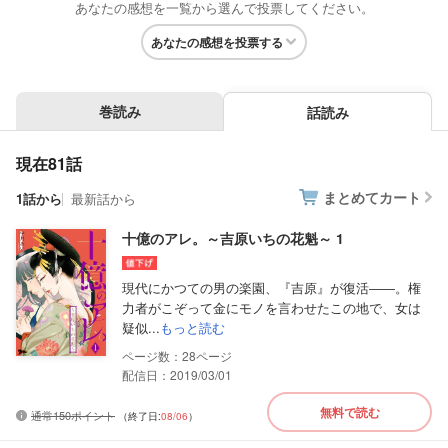
あなたの感想を一覧から選んで投票してください。
あなたの感想を投票する
巻読み
話読み
現在81話
まとめてカート
1話から
最新話から
十億のアレ。～吉原いちの花魁～ 1
現代にかつての男の楽園、『吉原』が復活――。権
力者がこぞって金にモノを言わせたこの地で、女は
疑似...
もっと読む
28
配信日：2019/03/01
無料で読む
通常150ポイント
（終了日:
08/06
）