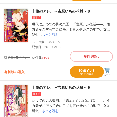
十億のアレ。～吉原いちの花魁～ 8
現代にかつての男の楽園、『吉原』が復活――。権
力者がこぞって金にモノを言わせたこの地で、女は
疑似...
もっと読む
28
配信日：2019/08/03
無料で読む
通常150ポイント
（終了日:
08/06
）
10
ポイント
有料版の購入
すぐに購入
十億のアレ。～吉原いちの花魁～ 9
かつての男の楽園、『吉原』が現代に復活――。権
力者がこぞって金にモノを言わせたこの地で、女は
疑似...
もっと読む