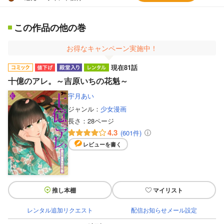
この作品の他の巻
お得なキャンペーン実施中！
現在81話
十億のアレ。～吉原いちの花魁～
宇月あい
ジャンル：
少女漫画
長さ：
28ページ
4.3
(601件)
レビューを書く
推し本棚
マイリスト
レンタル追加リクエスト
配信お知らせメール設定