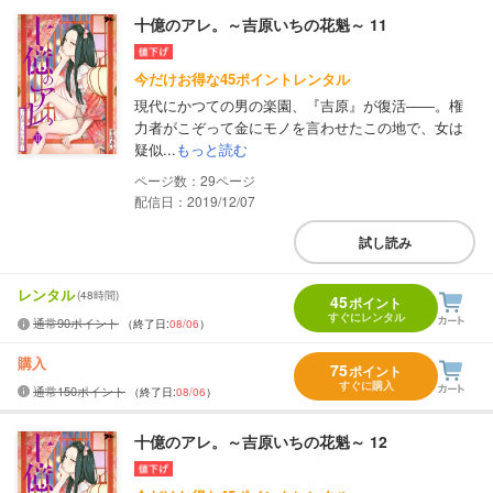
十億のアレ。～吉原いちの花魁～ 11
今だけお得な45ポイントレンタル
現代にかつての男の楽園、『吉原』が復活――。権
力者がこぞって金にモノを言わせたこの地で、女は
疑似...
もっと読む
29
配信日：2019/12/07
試し読み
レンタル
(48時間)
45
ポイント
すぐにレンタル
通常90ポイント
（終了日:
08/06
）
購入
75
ポイント
すぐに購入
通常150ポイント
（終了日:
08/06
）
十億のアレ。～吉原いちの花魁～ 12