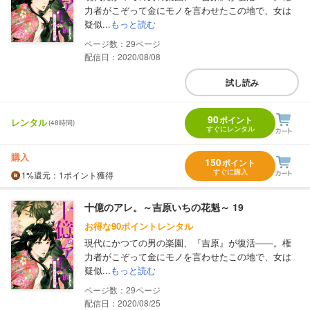
力者がこぞって金にモノを言わせたこの地で、女は
疑似...
もっと読む
29
配信日：2020/08/08
試し読み
90
ポイント
レンタル
(48時間)
すぐにレンタル
購入
150
ポイント
すぐに購入
1%
還元
：1ポイント獲得
十億のアレ。～吉原いちの花魁～ 19
お得な90ポイントレンタル
現代にかつての男の楽園、『吉原』が復活――。権
力者がこぞって金にモノを言わせたこの地で、女は
疑似...
もっと読む
29
配信日：2020/08/25