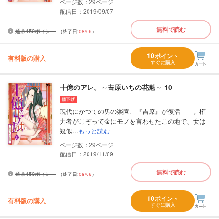
29
配信日：2019/09/07
無料で読む
通常150ポイント
（終了日:
08/06
）
10
ポイント
有料版の購入
すぐに購入
十億のアレ。～吉原いちの花魁～ 10
現代にかつての男の楽園、『吉原』が復活――。権
力者がこぞって金にモノを言わせたこの地で、女は
疑似...
もっと読む
29
配信日：2019/11/09
無料で読む
通常150ポイント
（終了日:
08/06
）
10
ポイント
有料版の購入
すぐに購入