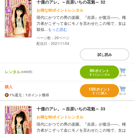
十億のアレ。～吉原いちの花魁～ 32
お得な90ポイントレンタル
現代にかつての男の楽園、『吉原』が復活――。権
力者がこぞって金にモノを言わせたこの地で、女は
疑似...
もっと読む
29
配信日：2021/11/04
試し読み
90
ポイント
レンタル
(48時間)
すぐにレンタル
購入
150
ポイント
すぐに購入
1%
還元
：1ポイント獲得
十億のアレ。～吉原いちの花魁～ 33
お得な90ポイントレンタル
現代にかつての男の楽園、『吉原』が復活――。権
力者がこぞって金にモノを言わせたこの地で、女は