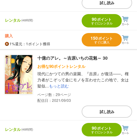
試し読み
90
ポイント
レンタル
(48時間)
すぐにレンタル
購入
150
ポイント
すぐに購入
1%
還元
：1ポイント獲得
十億のアレ。～吉原いちの花魁～ 30
お得な90ポイントレンタル
現代にかつての男の楽園、『吉原』が復活――。権
力者がこぞって金にモノを言わせたこの地で、女は
疑似...
もっと読む
29
配信日：2021/09/03
試し読み
90
ポイント
レンタル
(48時間)
すぐにレンタル