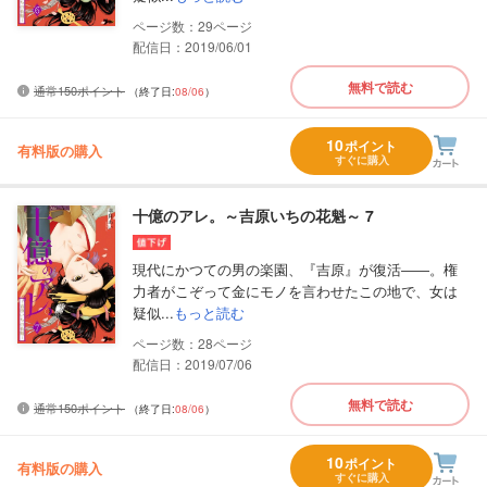
29
配信日：2019/06/01
無料で読む
通常150ポイント
（終了日:
08/06
）
10
ポイント
有料版の購入
すぐに購入
十億のアレ。～吉原いちの花魁～ 7
現代にかつての男の楽園、『吉原』が復活――。権
力者がこぞって金にモノを言わせたこの地で、女は
疑似...
もっと読む
28
配信日：2019/07/06
無料で読む
通常150ポイント
（終了日:
08/06
）
10
ポイント
有料版の購入
すぐに購入