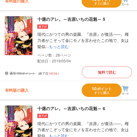
有料版の購入
すぐに購入
十億のアレ。～吉原いちの花魁～ 5
現代にかつての男の楽園、『吉原』が復活――。権
力者がこぞって金にモノを言わせたこの地で、女は
疑似...
もっと読む
28
配信日：2019/05/04
無料で読む
通常150ポイント
（終了日:
08/06
）
10
ポイント
有料版の購入
すぐに購入
十億のアレ。～吉原いちの花魁～ 6
現代にかつての男の楽園、『吉原』が復活――。権
力者がこぞって金にモノを言わせたこの地で、女は
疑似...
もっと読む