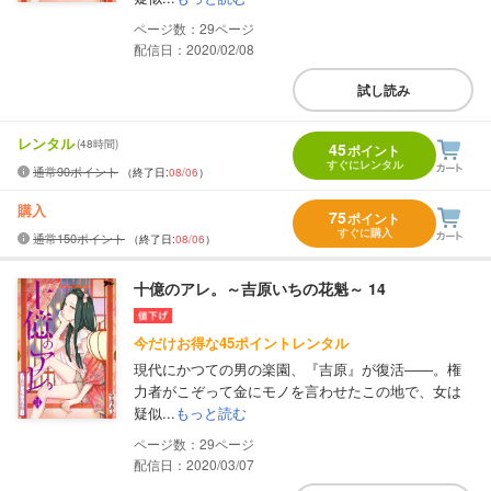
29
配信日：2020/02/08
試し読み
レンタル
(48時間)
45
ポイント
すぐにレンタル
通常90ポイント
（終了日:
08/06
）
購入
75
ポイント
すぐに購入
通常150ポイント
（終了日:
08/06
）
十億のアレ。～吉原いちの花魁～ 14
今だけお得な45ポイントレンタル
現代にかつての男の楽園、『吉原』が復活――。権
力者がこぞって金にモノを言わせたこの地で、女は
疑似...
もっと読む
29
配信日：2020/03/07