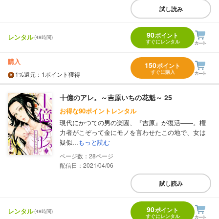
試し読み
90
ポイント
レンタル
(48時間)
すぐにレンタル
購入
150
ポイント
すぐに購入
1%
還元
：1ポイント獲得
十億のアレ。～吉原いちの花魁～ 25
お得な90ポイントレンタル
現代にかつての男の楽園、『吉原』が復活――。権
力者がこぞって金にモノを言わせたこの地で、女は
疑似...
もっと読む
28
配信日：2021/04/06
試し読み
90
ポイント
レンタル
(48時間)
すぐにレンタル