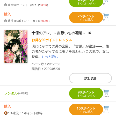
すぐにレンタル
通常90ポイント
（終了日:
08/06
）
購入
75
ポイント
すぐに購入
通常150ポイント
（終了日:
08/06
）
十億のアレ。～吉原いちの花魁～ 16
お得な90ポイントレンタル
現代にかつての男の楽園、『吉原』が復活――。権
力者がこぞって金にモノを言わせたこの地で、女は
疑似...
もっと読む
29
配信日：2020/05/09
試し読み
90
ポイント
レンタル
(48時間)
すぐにレンタル
購入
150
ポイント
すぐに購入
1%
還元
：1ポイント獲得