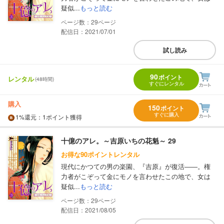
疑似...
もっと読む
29
配信日：2021/07/01
試し読み
90
ポイント
レンタル
(48時間)
すぐにレンタル
購入
150
ポイント
すぐに購入
1%
還元
：1ポイント獲得
十億のアレ。～吉原いちの花魁～ 29
お得な90ポイントレンタル
現代にかつての男の楽園、『吉原』が復活――。権
力者がこぞって金にモノを言わせたこの地で、女は
疑似...
もっと読む
29
配信日：2021/08/05