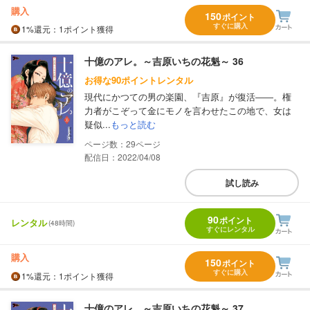
購入
150
ポイント
すぐに購入
1%
還元
：1ポイント獲得
十億のアレ。～吉原いちの花魁～ 36
お得な90ポイントレンタル
現代にかつての男の楽園、『吉原』が復活――。権
力者がこぞって金にモノを言わせたこの地で、女は
疑似...
もっと読む
29
配信日：2022/04/08
試し読み
90
ポイント
レンタル
(48時間)
すぐにレンタル
購入
150
ポイント
すぐに購入
1%
還元
：1ポイント獲得
十億のアレ。～吉原いちの花魁～ 37