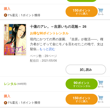
購入
150
ポイント
すぐに購入
1%
還元
：1ポイント獲得
十億のアレ。～吉原いちの花魁～ 26
お得な90ポイントレンタル
現代にかつての男の楽園、『吉原』が復活――。権
力者がこぞって金にモノを言わせたこの地で、女は
疑似...
もっと読む
29
配信日：2021/05/06
試し読み
90
ポイント
レンタル
(48時間)
すぐにレンタル
購入
150
ポイント
すぐに購入
1%
還元
：1ポイント獲得