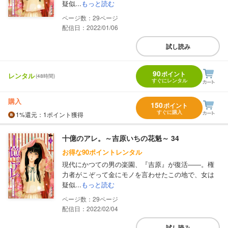
疑似...
もっと読む
29
配信日：2022/01/06
試し読み
90
ポイント
レンタル
(48時間)
すぐにレンタル
購入
150
ポイント
すぐに購入
1%
還元
：1ポイント獲得
十億のアレ。～吉原いちの花魁～ 34
お得な90ポイントレンタル
現代にかつての男の楽園、『吉原』が復活――。権
力者がこぞって金にモノを言わせたこの地で、女は
疑似...
もっと読む
29
配信日：2022/02/04
試し読み