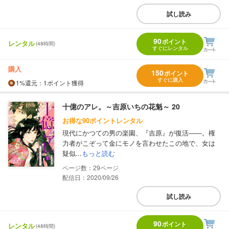
試し読み
90
ポイント
レンタル
(48時間)
すぐにレンタル
購入
150
ポイント
すぐに購入
1%
還元
：1ポイント獲得
十億のアレ。～吉原いちの花魁～ 20
お得な90ポイントレンタル
現代にかつての男の楽園、『吉原』が復活――。権
力者がこぞって金にモノを言わせたこの地で、女は
疑似...
もっと読む
29
配信日：2020/09/26
試し読み
90
ポイント
レンタル
(48時間)