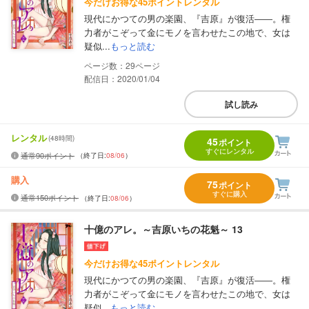
今だけお得な45ポイントレンタル
現代にかつての男の楽園、『吉原』が復活――。権
力者がこぞって金にモノを言わせたこの地で、女は
疑似...
もっと読む
29
配信日：2020/01/04
試し読み
レンタル
(48時間)
45
ポイント
すぐにレンタル
通常90ポイント
（終了日:
08/06
）
購入
75
ポイント
すぐに購入
通常150ポイント
（終了日:
08/06
）
十億のアレ。～吉原いちの花魁～ 13
今だけお得な45ポイントレンタル
現代にかつての男の楽園、『吉原』が復活――。権
力者がこぞって金にモノを言わせたこの地で、女は
疑似...
もっと読む