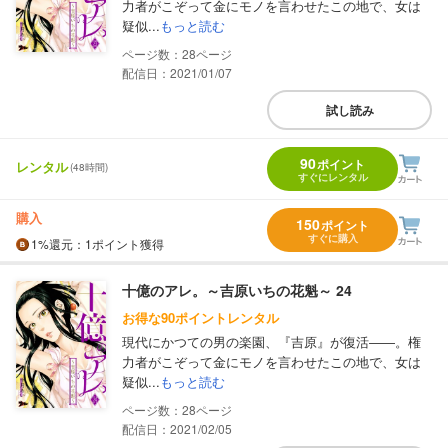
力者がこぞって金にモノを言わせたこの地で、女は
疑似...
もっと読む
28
配信日：2021/01/07
試し読み
90
ポイント
レンタル
(48時間)
すぐにレンタル
購入
150
ポイント
すぐに購入
1%
還元
：1ポイント獲得
十億のアレ。～吉原いちの花魁～ 24
お得な90ポイントレンタル
現代にかつての男の楽園、『吉原』が復活――。権
力者がこぞって金にモノを言わせたこの地で、女は
疑似...
もっと読む
28
配信日：2021/02/05