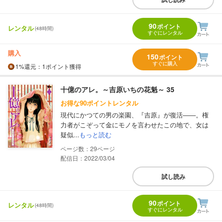
90
ポイント
レンタル
(48時間)
すぐにレンタル
購入
150
ポイント
すぐに購入
1%
還元
：1ポイント獲得
十億のアレ。～吉原いちの花魁～ 35
お得な90ポイントレンタル
現代にかつての男の楽園、『吉原』が復活――。権
力者がこぞって金にモノを言わせたこの地で、女は
疑似...
もっと読む
29
配信日：2022/03/04
試し読み
90
ポイント
レンタル
(48時間)
すぐにレンタル