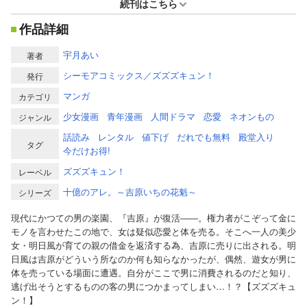
続刊はこちら
作品詳細
宇月あい
著者
シーモアコミックス／ズズズキュン！
発行
マンガ
カテゴリ
少女漫画
青年漫画
人間ドラマ
恋愛
ネオンもの
ジャンル
話読み
レンタル
値下げ
だれでも無料
殿堂入り
タグ
今だけお得!
ズズズキュン！
レーベル
十億のアレ。～吉原いちの花魁～
シリーズ
現代にかつての男の楽園、『吉原』が復活――。権力者がこぞって金に
モノを言わせたこの地で、女は疑似恋愛と体を売る。そこへ一人の美少
女・明日風が育ての親の借金を返済する為、吉原に売りに出される。明
日風は吉原がどういう所なのか何も知らなかったが、偶然、遊女が男に
体を売っている場面に遭遇。自分がここで男に消費されるのだと知り、
逃げ出そうとするものの客の男につかまってしまい…！？【ズズズキュ
ン！】