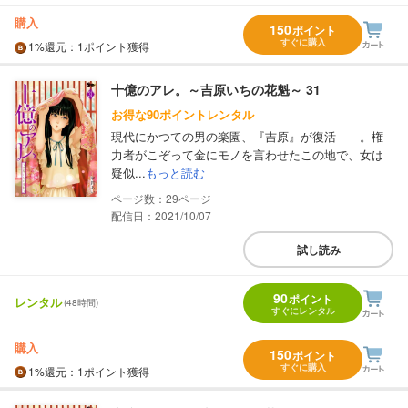
購入
150
ポイント
すぐに購入
1%
還元
：1ポイント獲得
十億のアレ。～吉原いちの花魁～ 31
お得な90ポイントレンタル
現代にかつての男の楽園、『吉原』が復活――。権
力者がこぞって金にモノを言わせたこの地で、女は
疑似...
もっと読む
29
配信日：2021/10/07
試し読み
90
ポイント
レンタル
(48時間)
すぐにレンタル
購入
150
ポイント
すぐに購入
1%
還元
：1ポイント獲得