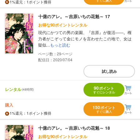
すぐに購入
1%
還元
：1ポイント獲得
十億のアレ。～吉原いちの花魁～ 17
お得な90ポイントレンタル
現代にかつての男の楽園、『吉原』が復活――。権
力者がこぞって金にモノを言わせたこの地で、女は
疑似...
もっと読む
29
配信日：2020/07/04
試し読み
90
ポイント
レンタル
(48時間)
すぐにレンタル
購入
150
ポイント
すぐに購入
1%
還元
：1ポイント獲得
十億のアレ。～吉原いちの花魁～ 18
お得な90ポイントレンタル