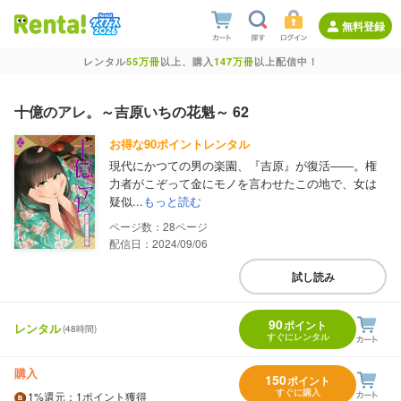
無料登録
レンタル
55万冊
以上、購入
147万冊
以上配信中！
十億のアレ。～吉原いちの花魁～ 62
お得な90ポイントレンタル
現代にかつての男の楽園、『吉原』が復活――。権
力者がこぞって金にモノを言わせたこの地で、女は
疑似...
もっと読む
28
配信日：2024/09/06
試し読み
90
ポイント
レンタル
(48時間)
すぐにレンタル
購入
150
ポイント
すぐに購入
1%
還元
：1ポイント獲得