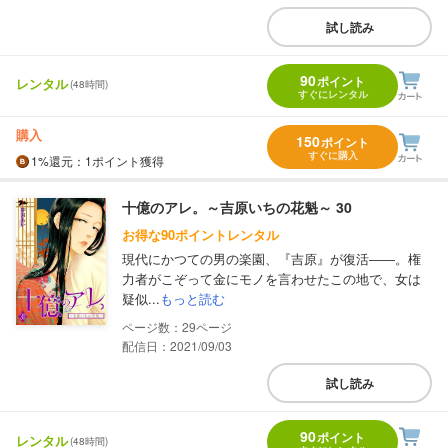
試し読み
90
ポイント
レンタル
(48時間)
すぐにレンタル
購入
150
ポイント
すぐに購入
1%
還元
：1ポイント獲得
十億のアレ。～吉原いちの花魁～ 30
お得な90ポイントレンタル
現代にかつての男の楽園、『吉原』が復活――。権
力者がこぞって金にモノを言わせたこの地で、女は
疑似...
もっと読む
29
配信日：2021/09/03
試し読み
90
ポイント
レンタル
(48時間)