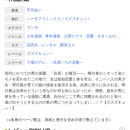
宇月あい
著者
シーモアコミックス／ズズズキュン！
発行
マンガ
カテゴリ
少女漫画
青年漫画
人間ドラマ
恋愛
ネオンもの
ジャンル
話読み
レンタル
殿堂入り
タグ
ズズズキュン！
レーベル
十億のアレ。～吉原いちの花魁～
シリーズ
現代にかつての男の楽園、『吉原』が復活――。権力者がこぞって金に
モノを言わせたこの地で、女は疑似恋愛と体を売る。そこへ一人の美少
女・明日風が育ての親の借金を返済する為、吉原に売りに出される。明
日風は吉原がどういう所なのか何も知らなかったが、偶然、遊女が男に
体を売っている場面に遭遇。自分がここで男に消費されるのだと知り、
逃げ出そうとするものの客の男につかまってしまい…！？【ズズズキュ
ン！】
（※各巻のページ数は、表紙と奥付を含め片面で数えています）