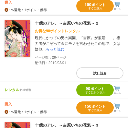
購入
150
ポイント
すぐに購入
1%
還元
：1ポイント獲得
十億のアレ。～吉原いちの花魁～ 2
お得な90ポイントレンタル
現代にかつての男の楽園、『吉原』が復活――。権
力者がこぞって金にモノを言わせたこの地で、女は
疑似...
もっと読む
28
配信日：2019/03/01
試し読み
90
ポイント
レンタル
(48時間)
すぐにレンタル
購入
150
ポイント
すぐに購入
1%
還元
：1ポイント獲得
十億のアレ。～吉原いちの花魁～ 3