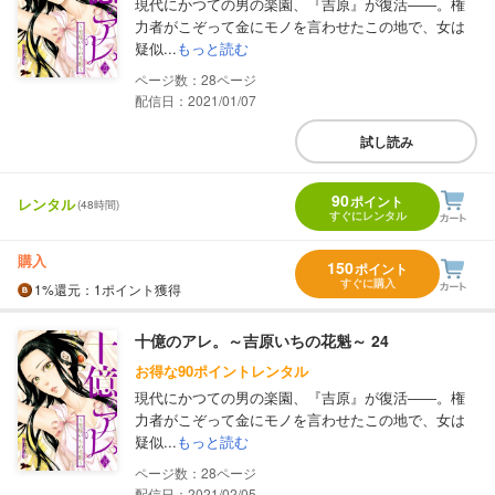
現代にかつての男の楽園、『吉原』が復活――。権
力者がこぞって金にモノを言わせたこの地で、女は
疑似...
もっと読む
28
配信日：2021/01/07
試し読み
90
ポイント
レンタル
(48時間)
すぐにレンタル
購入
150
ポイント
すぐに購入
1%
還元
：1ポイント獲得
十億のアレ。～吉原いちの花魁～ 24
お得な90ポイントレンタル
現代にかつての男の楽園、『吉原』が復活――。権
力者がこぞって金にモノを言わせたこの地で、女は
疑似...
もっと読む
28
配信日：2021/02/05