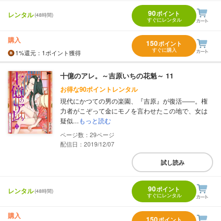
90
ポイント
レンタル
(48時間)
すぐにレンタル
購入
150
ポイント
すぐに購入
1%
還元
：1ポイント獲得
十億のアレ。～吉原いちの花魁～ 11
お得な90ポイントレンタル
現代にかつての男の楽園、『吉原』が復活――。権
力者がこぞって金にモノを言わせたこの地で、女は
疑似...
もっと読む
29
配信日：2019/12/07
試し読み
90
ポイント
レンタル
(48時間)
すぐにレンタル
購入
150
ポイント