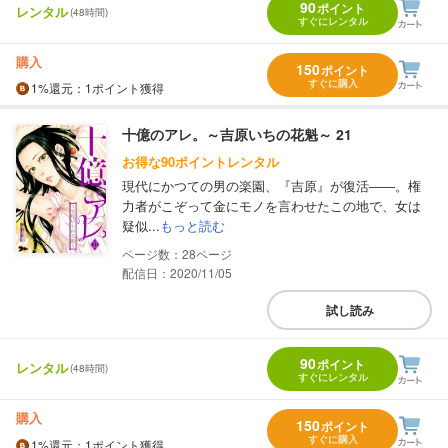
90
ポイント
レンタル
(48時間)
すぐにレンタル
購入
150
ポイント
すぐに購入
1%
還元
：1ポイント獲得
十億のアレ。～吉原いちの花魁～ 21
お得な90ポイントレンタル
現代にかつての男の楽園、『吉原』が復活――。権
力者がこぞって金にモノを言わせたこの地で、女は
疑似...
もっと読む
28
配信日：2020/11/05
試し読み
90
ポイント
レンタル
(48時間)
すぐにレンタル
購入
150
ポイント
すぐに購入
1%
還元
：1ポイント獲得