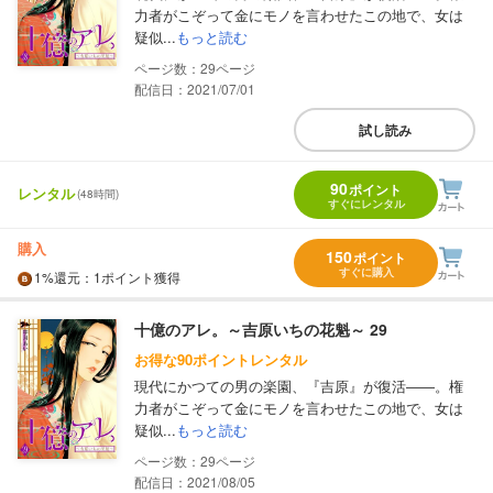
力者がこぞって金にモノを言わせたこの地で、女は
疑似...
もっと読む
29
配信日：2021/07/01
試し読み
90
ポイント
レンタル
(48時間)
すぐにレンタル
購入
150
ポイント
すぐに購入
1%
還元
：1ポイント獲得
十億のアレ。～吉原いちの花魁～ 29
お得な90ポイントレンタル
現代にかつての男の楽園、『吉原』が復活――。権
力者がこぞって金にモノを言わせたこの地で、女は
疑似...
もっと読む
29
配信日：2021/08/05