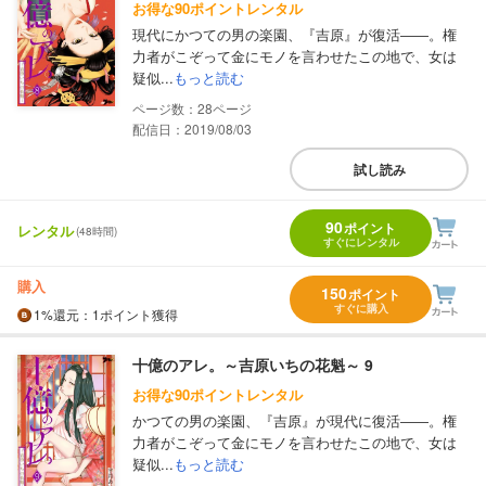
お得な90ポイントレンタル
現代にかつての男の楽園、『吉原』が復活――。権
力者がこぞって金にモノを言わせたこの地で、女は
疑似...
もっと読む
28
配信日：2019/08/03
試し読み
90
ポイント
レンタル
(48時間)
すぐにレンタル
購入
150
ポイント
すぐに購入
1%
還元
：1ポイント獲得
十億のアレ。～吉原いちの花魁～ 9
お得な90ポイントレンタル
かつての男の楽園、『吉原』が現代に復活――。権
力者がこぞって金にモノを言わせたこの地で、女は
疑似...
もっと読む