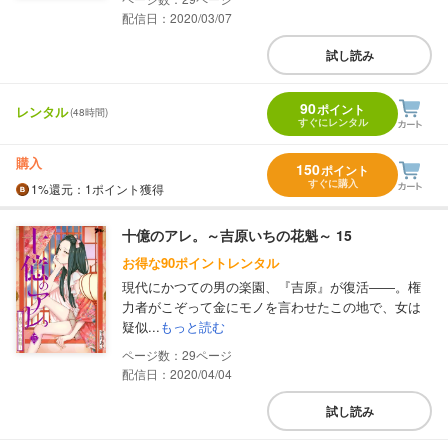
配信日：2020/03/07
試し読み
90
ポイント
レンタル
(48時間)
すぐにレンタル
購入
150
ポイント
すぐに購入
1%
還元
：1ポイント獲得
十億のアレ。～吉原いちの花魁～ 15
お得な90ポイントレンタル
現代にかつての男の楽園、『吉原』が復活――。権
力者がこぞって金にモノを言わせたこの地で、女は
疑似...
もっと読む
29
配信日：2020/04/04
試し読み