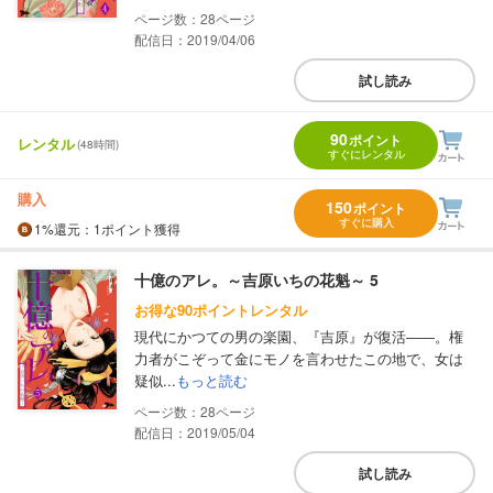
28
配信日：2019/04/06
試し読み
90
ポイント
レンタル
(48時間)
すぐにレンタル
購入
150
ポイント
すぐに購入
1%
還元
：1ポイント獲得
十億のアレ。～吉原いちの花魁～ 5
お得な90ポイントレンタル
現代にかつての男の楽園、『吉原』が復活――。権
力者がこぞって金にモノを言わせたこの地で、女は
疑似...
もっと読む
28
配信日：2019/05/04
試し読み