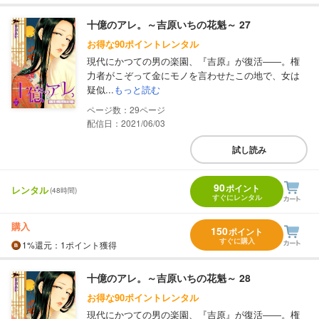
十億のアレ。～吉原いちの花魁～ 27
お得な90ポイントレンタル
現代にかつての男の楽園、『吉原』が復活――。権
力者がこぞって金にモノを言わせたこの地で、女は
疑似...
もっと読む
29
配信日：2021/06/03
試し読み
90
ポイント
レンタル
(48時間)
すぐにレンタル
購入
150
ポイント
すぐに購入
1%
還元
：1ポイント獲得
十億のアレ。～吉原いちの花魁～ 28
お得な90ポイントレンタル
現代にかつての男の楽園、『吉原』が復活――。権