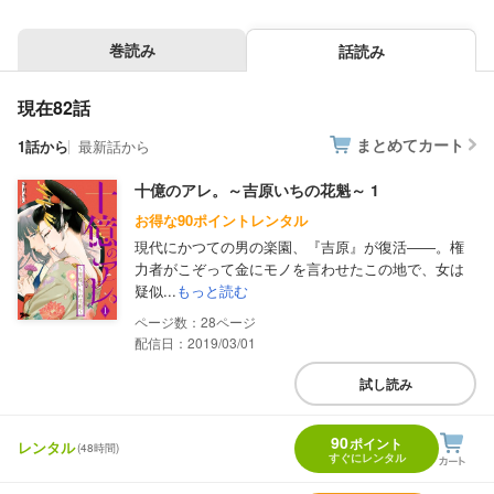
巻読み
話読み
現在82話
まとめてカート
1話から
最新話から
十億のアレ。～吉原いちの花魁～ 1
お得な90ポイントレンタル
現代にかつての男の楽園、『吉原』が復活――。権
力者がこぞって金にモノを言わせたこの地で、女は
疑似...
もっと読む
28
配信日：2019/03/01
試し読み
90
ポイント
レンタル
(48時間)
すぐにレンタル