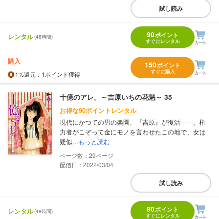
試し読み
90
ポイント
レンタル
(48時間)
すぐにレンタル
購入
150
ポイント
すぐに購入
1%
還元
：1ポイント獲得
十億のアレ。～吉原いちの花魁～ 35
お得な90ポイントレンタル
現代にかつての男の楽園、『吉原』が復活――。権
力者がこぞって金にモノを言わせたこの地で、女は
疑似...
もっと読む
29
配信日：2022/03/04
試し読み
90
ポイント
レンタル
(48時間)
すぐにレンタル