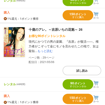
レンタル
(48時間)
すぐにレンタル
購入
150
ポイント
すぐに購入
1%
還元
：1ポイント獲得
十億のアレ。～吉原いちの花魁～ 26
お得な90ポイントレンタル
現代にかつての男の楽園、『吉原』が復活――。権
力者がこぞって金にモノを言わせたこの地で、女は
疑似...
もっと読む
29
配信日：2021/05/06
試し読み
90
ポイント
レンタル
(48時間)
すぐにレンタル
購入
150
ポイント
すぐに購入
1%
還元
：1ポイント獲得