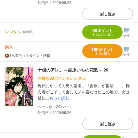
配信日：2020/08/25
試し読み
90
ポイント
レンタル
(48時間)
すぐにレンタル
購入
150
ポイント
すぐに購入
1%
還元
：1ポイント獲得
十億のアレ。～吉原いちの花魁～ 20
お得な90ポイントレンタル
現代にかつての男の楽園、『吉原』が復活――。権
力者がこぞって金にモノを言わせたこの地で、女は
疑似...
もっと読む
29
配信日：2020/09/26
試し読み