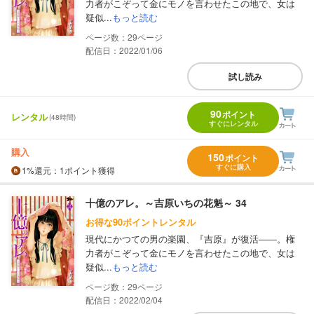
力者がこぞって金にモノを言わせたこの地で、女は
疑似...
もっと読む
29
配信日：2022/01/06
試し読み
90
ポイント
レンタル
(48時間)
すぐにレンタル
購入
150
ポイント
すぐに購入
1%
還元
：1ポイント獲得
十億のアレ。～吉原いちの花魁～ 34
お得な90ポイントレンタル
現代にかつての男の楽園、『吉原』が復活――。権
力者がこぞって金にモノを言わせたこの地で、女は
疑似...
もっと読む
29
配信日：2022/02/04