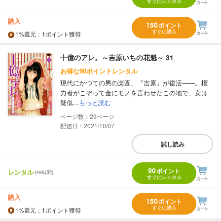
すぐにレンタル
購入
150
ポイント
すぐに購入
1%
還元
：1ポイント獲得
十億のアレ。～吉原いちの花魁～ 31
お得な90ポイントレンタル
現代にかつての男の楽園、『吉原』が復活――。権
力者がこぞって金にモノを言わせたこの地で、女は
疑似...
もっと読む
29
配信日：2021/10/07
試し読み
90
ポイント
レンタル
(48時間)
すぐにレンタル
購入
150
ポイント
すぐに購入
1%
還元
：1ポイント獲得