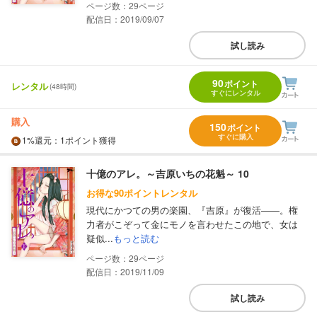
29
配信日：2019/09/07
試し読み
90
ポイント
レンタル
(48時間)
すぐにレンタル
購入
150
ポイント
すぐに購入
1%
還元
：1ポイント獲得
十億のアレ。～吉原いちの花魁～ 10
お得な90ポイントレンタル
現代にかつての男の楽園、『吉原』が復活――。権
力者がこぞって金にモノを言わせたこの地で、女は
疑似...
もっと読む
29
配信日：2019/11/09
試し読み