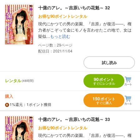
十億のアレ。～吉原いちの花魁～ 32
お得な90ポイントレンタル
現代にかつての男の楽園、『吉原』が復活――。権
力者がこぞって金にモノを言わせたこの地で、女は
疑似...
もっと読む
29
配信日：2021/11/04
試し読み
90
ポイント
レンタル
(48時間)
すぐにレンタル
購入
150
ポイント
すぐに購入
1%
還元
：1ポイント獲得
十億のアレ。～吉原いちの花魁～ 33
お得な90ポイントレンタル
現代にかつての男の楽園、『吉原』が復活――。権