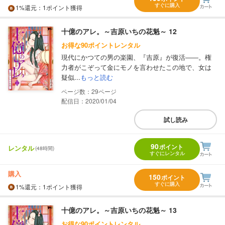
すぐに購入
1%
還元
：1ポイント獲得
十億のアレ。～吉原いちの花魁～ 12
お得な90ポイントレンタル
現代にかつての男の楽園、『吉原』が復活――。権
力者がこぞって金にモノを言わせたこの地で、女は
疑似...
もっと読む
29
配信日：2020/01/04
試し読み
90
ポイント
レンタル
(48時間)
すぐにレンタル
購入
150
ポイント
すぐに購入
1%
還元
：1ポイント獲得
十億のアレ。～吉原いちの花魁～ 13
お得な90ポイントレンタル