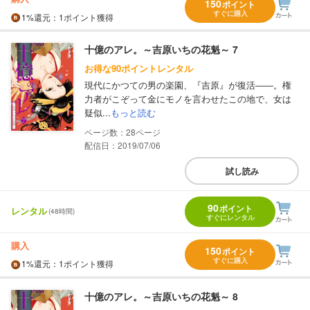
150
ポイント
すぐに購入
1%
還元
：1ポイント獲得
十億のアレ。～吉原いちの花魁～ 7
お得な90ポイントレンタル
現代にかつての男の楽園、『吉原』が復活――。権
力者がこぞって金にモノを言わせたこの地で、女は
疑似...
もっと読む
28
配信日：2019/07/06
試し読み
90
ポイント
レンタル
(48時間)
すぐにレンタル
購入
150
ポイント
すぐに購入
1%
還元
：1ポイント獲得
十億のアレ。～吉原いちの花魁～ 8