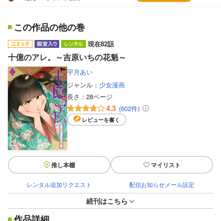
この作品の他の巻
現在82話
十億のアレ。～吉原いちの花魁～
宇月あい
ジャンル：
少女漫画
長さ：
28ページ
4.3
(602件)
レビューを書く
推し本棚
マイリスト
レンタル追加リクエスト
配信お知らせメール設定
続刊はこちら
作品詳細