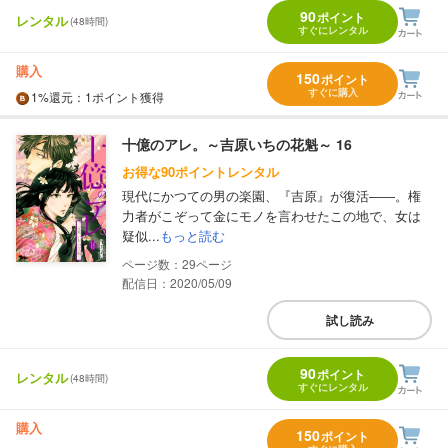
90
ポイント
レンタル
(48時間)
すぐにレンタル
購入
150
ポイント
すぐに購入
1%
還元
：1ポイント獲得
十億のアレ。～吉原いちの花魁～ 16
お得な90ポイントレンタル
現代にかつての男の楽園、『吉原』が復活――。権
力者がこぞって金にモノを言わせたこの地で、女は
疑似...
もっと読む
29
配信日：2020/05/09
試し読み
90
ポイント
レンタル
(48時間)
すぐにレンタル
購入
150
ポイント