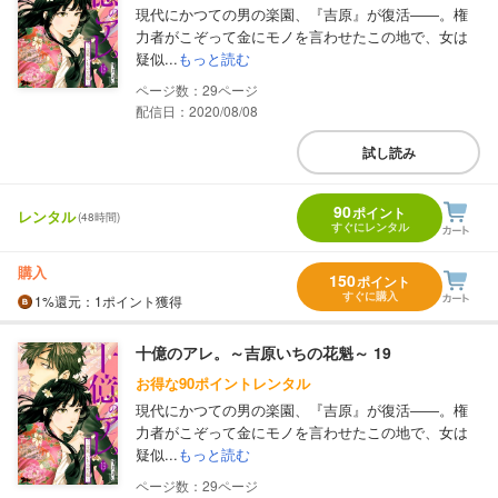
現代にかつての男の楽園、『吉原』が復活――。権
力者がこぞって金にモノを言わせたこの地で、女は
疑似...
もっと読む
29
配信日：2020/08/08
試し読み
90
ポイント
レンタル
(48時間)
すぐにレンタル
購入
150
ポイント
すぐに購入
1%
還元
：1ポイント獲得
十億のアレ。～吉原いちの花魁～ 19
お得な90ポイントレンタル
現代にかつての男の楽園、『吉原』が復活――。権
力者がこぞって金にモノを言わせたこの地で、女は
疑似...
もっと読む
29