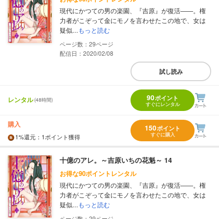
現代にかつての男の楽園、『吉原』が復活――。権
力者がこぞって金にモノを言わせたこの地で、女は
疑似...
もっと読む
29
配信日：2020/02/08
試し読み
90
ポイント
レンタル
(48時間)
すぐにレンタル
購入
150
ポイント
すぐに購入
1%
還元
：1ポイント獲得
十億のアレ。～吉原いちの花魁～ 14
お得な90ポイントレンタル
現代にかつての男の楽園、『吉原』が復活――。権
力者がこぞって金にモノを言わせたこの地で、女は
疑似...
もっと読む
29