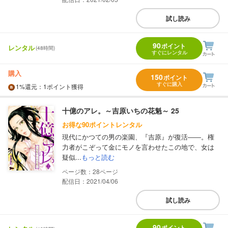
試し読み
90
ポイント
レンタル
(48時間)
すぐにレンタル
購入
150
ポイント
すぐに購入
1%
還元
：1ポイント獲得
十億のアレ。～吉原いちの花魁～ 25
お得な90ポイントレンタル
現代にかつての男の楽園、『吉原』が復活――。権
力者がこぞって金にモノを言わせたこの地で、女は
疑似...
もっと読む
28
配信日：2021/04/06
試し読み
90
ポイント