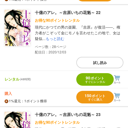
十億のアレ。～吉原いちの花魁～ 22
お得な90ポイントレンタル
現代にかつての男の楽園、『吉原』が復活――。権
力者がこぞって金にモノを言わせたこの地で、女は
疑似...
もっと読む
28
配信日：2020/12/03
試し読み
90
ポイント
レンタル
(48時間)
すぐにレンタル
購入
150
ポイント
すぐに購入
1%
還元
：1ポイント獲得
十億のアレ。～吉原いちの花魁～ 23
お得な90ポイントレンタル