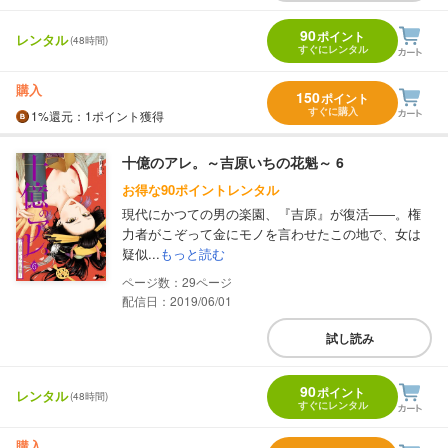
90
ポイント
レンタル
(48時間)
すぐにレンタル
購入
150
ポイント
すぐに購入
1%
還元
：1ポイント獲得
十億のアレ。～吉原いちの花魁～ 6
お得な90ポイントレンタル
現代にかつての男の楽園、『吉原』が復活――。権
力者がこぞって金にモノを言わせたこの地で、女は
疑似...
もっと読む
29
配信日：2019/06/01
試し読み
90
ポイント
レンタル
(48時間)
すぐにレンタル
購入