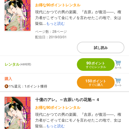
お得な90ポイントレンタル
現代にかつての男の楽園、『吉原』が復活――。権
力者がこぞって金にモノを言わせたこの地で、女は
疑似...
もっと読む
28
配信日：2019/03/01
試し読み
90
ポイント
レンタル
(48時間)
すぐにレンタル
購入
150
ポイント
すぐに購入
1%
還元
：1ポイント獲得
十億のアレ。～吉原いちの花魁～ 4
お得な90ポイントレンタル
現代にかつての男の楽園、『吉原』が復活――。権
力者がこぞって金にモノを言わせたこの地で、女は
疑似...
もっと読む