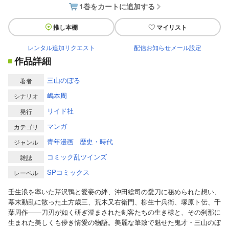
1巻をカートに追加する
推し本棚
マイリスト
レンタル追加リクエスト
配信お知らせメール設定
作品詳細
三山のぼる
著者
嶋本周
シナリオ
リイド社
発行
マンガ
カテゴリ
青年漫画
歴史・時代
ジャンル
コミック乱ツインズ
雑誌
SPコミックス
レーベル
壬生浪を率いた芹沢鴨と愛妾の絆、沖田総司の愛刀に秘められた想い、
幕末動乱に散った土方歳三、荒木又右衛門、柳生十兵衛、塚原ト伝、千
葉周作――刀刃が如く研ぎ澄まされた剣客たちの生き様と、その刹那に
生まれた美しくも儚き情愛の物語。美麗な筆致で魅せた鬼才・三山のぼ