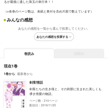
るが最後に遺した珠玉の単行本！！
（※各巻のページ数は、表紙と奥付を含め片面で数えています）
みんなの感想
あなたの感想を一覧から選んで投票してください。
あなたの感想を投票する
話読み
巻読み
現在1巻
1巻から
最新巻から
剣客情話
剣客たちの生き様と、その刹那に生まれた美しくも
儚き情愛の物語。
210
配信日：2016/11/25