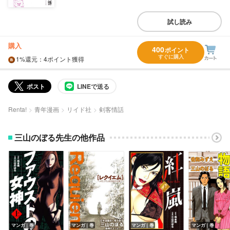
試し読み
購入
400
ポイント
すぐに購入
1%
還元
：4ポイント獲得
ポスト
LINEで送る
Renta!
青年漫画
リイド社
剣客情話
三山のぼる先生の他作品
マンガ｜巻
マンガ｜巻
マンガ｜巻
マンガ｜巻