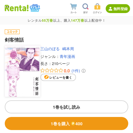
無料登録
レンタル
55万冊
以上、購入
147万冊
以上配信中！
剣客情話
三山のぼる
嶋本周
ジャンル：
青年漫画
長さ：
210ページ
0.0
(1件)
レビューを書く
1巻を試し読み
1巻を購入
400