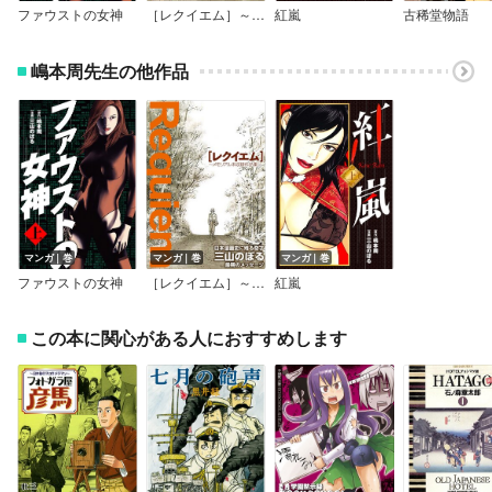
ファウストの女神
［レクイエム］～メモリアル未収録作品集～
紅嵐
古稀堂物語
嶋本周先生の他作品
マンガ｜巻
マンガ｜巻
マンガ｜巻
ファウストの女神
［レクイエム］～メモリアル未収録作品集～
紅嵐
この本に関心がある人におすすめします