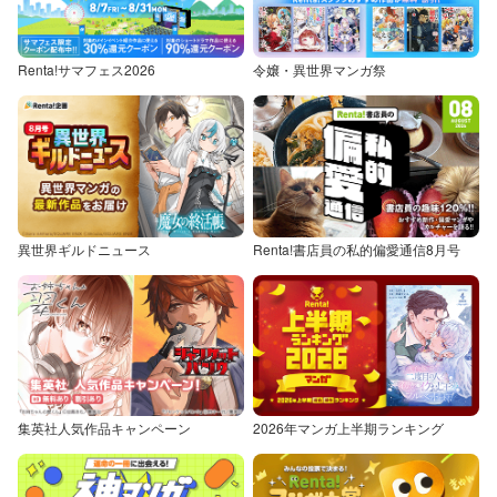
Renta!サマフェス2026
令嬢・異世界マンガ祭
異世界ギルドニュース
Renta!書店員の私的偏愛通信8月号
集英社人気作品キャンペーン
2026年マンガ上半期ランキング