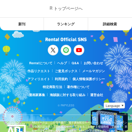
トップページへ
新刊
ランキング
詳細検索
Renta!について
ヘルプ
Q&A
お問い合わせ
作品リクエスト
ご意見ボックス
メールマガジン
アフィリエイト
利用規約
個人情報保護ポリシー
特定商取引法
著作権について
漫画家募集
海賊版に対する取り組み
運営会社
© PAPYLESS
ABJマークは、この電子書店・電子書籍配信サービスが、著作権者からコンテン
ツ使用許諾を得た正規版配信サービスであることを示す登録商標（登録番号 第
6091713号）です。ABJマークの詳細、ABJマークを掲示しているサービスの一