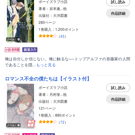
ボーイズラブ小説
試し読み
著者：岩本薫...他
作品詳細
出版社：大洋図書
285ページ
1巻購入：1,200ポイント
（
43
）
ノベル｜巻
俺は自分しか信じない。俺に触るな──トップアルファの首藤家の人間
であることを隠…
もっと見る
ロマンス不全の僕たちは【イラスト付】
ボーイズラブ小説
試し読み
著者：月村奎...他
作品詳細
出版社：大洋図書
121ページ
1巻購入：880ポイント
（
72
）
ノベル｜巻