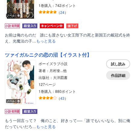
1巻購入：742ポイント
（
24
）
ノベル｜巻
お前は俺のものだ 誰にも渡さない女王陛下の死と新国王の戴冠式を終
え、光魔法の子…
もっと見る
ツァイガルニクの恋の沼【イラスト付】
ボーイズラブ小説
試し読み
著者：月村奎...他
作品詳細
出版社：大洋図書
127ページ
1巻購入：880ポイント
（
43
）
ノベル｜巻
もう一回言って？ 俺のこと、好きって──「誰でもいいなら、別に俺
だっていいだろ…
もっと見る