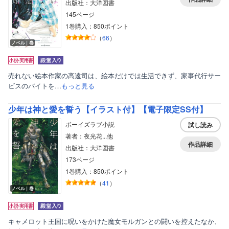
出版社：大洋図書
145ページ
1巻購入：850ポイント
（
66
）
ノベル｜巻
売れない絵本作家の高遠司は、絵本だけでは生活できず、家事代行サー
ビスのバイトを…
もっと見る
少年は神と愛を誓う【イラスト付】【電子限定SS付】
ボーイズラブ小説
試し読み
著者：夜光花...他
作品詳細
出版社：大洋図書
173ページ
1巻購入：850ポイント
（
41
）
ノベル｜巻
キャメロット王国に呪いをかけた魔女モルガンとの闘いを控えたなか、