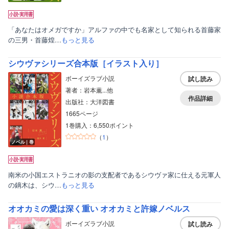
「あなたはオメガですか」アルファの中でも名家として知られる首藤家
の三男・首藤煌…
もっと見る
シウヴァシリーズ合本版［イラスト入り］
ボーイズラブ小説
試し読み
著者：岩本薫...他
作品詳細
出版社：大洋図書
1665ページ
1巻購入：6,550ポイント
（
1
）
ノベル｜巻
南米の小国エストラニオの影の支配者であるシウヴァ家に仕える元軍人
の鏑木は、シウ…
もっと見る
オオカミの愛は深く重い オオカミと許嫁ノベルス
ボーイズラブ小説
試し読み