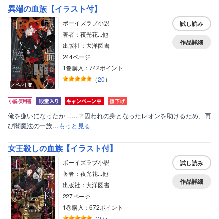
異端の血族【イラスト付】
ボーイズラブ小説
試し読み
著者：夜光花...他
作品詳細
出版社：大洋図書
244ページ
1巻購入：742ポイント
（
20
）
ノベル｜巻
俺を嫌いになったか……？囚われの身となったレオンを助けるため、再
び闇魔法の一族…
もっと見る
女王殺しの血族【イラスト付】
ボーイズラブ小説
試し読み
著者：夜光花...他
作品詳細
出版社：大洋図書
227ページ
1巻購入：672ポイント
（
27
）