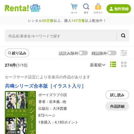
無料登録
レンタル
55万冊
以上、購入
147万冊
以上配信中！
話読み除外
雑誌除外
絞り込み
274件
(1/
10
)
新着順
セーフサーチ設定により非表示の作品があります
共鳴シリーズ合本版［イラスト入り］
ボーイズラブ小説
試し読み
著者：岩本薫...他
作品詳細
出版社：大洋図書
872ページ
1巻購入：4,160ポイント
ノベル｜巻