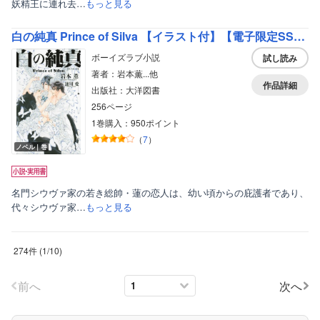
妖精王に連れ去…
もっと見る
白の純真 Prince of Silva 【イラスト付】【電子限定SS付】
ボーイズラブ小説
試し読み
著者：岩本薫...他
作品詳細
出版社：大洋図書
256ページ
1巻購入：950ポイント
（
7
）
ノベル｜巻
名門シウヴァ家の若き総帥・蓮の恋人は、幼い頃からの庇護者であり、
代々シウヴァ家…
もっと見る
274件
(
1
/
10
)
前へ
次へ