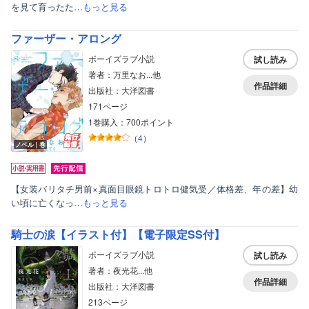
を見て育ったた…
もっと見る
ファーザー・アロング
ボーイズラブ小説
試し読み
著者：万里なお...他
作品詳細
出版社：大洋図書
171ページ
1巻購入：700ポイント
（
4
）
ノベル｜巻
【女装バリタチ男前×真面目眼鏡トロトロ健気受／体格差、年の差】幼
い頃に亡くなっ…
もっと見る
騎士の涙【イラスト付】【電子限定SS付】
ボーイズラブ小説
試し読み
著者：夜光花...他
作品詳細
出版社：大洋図書
213ページ