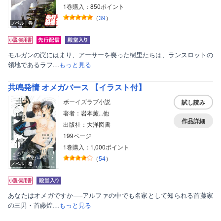
1巻購入：850ポイント
（
39
）
ノベル｜巻
モルガンの罠にはまり、アーサーを喪った樹里たちは、ランスロットの
領地であるラフ…
もっと見る
共鳴発情 オメガバース 【イラスト付】
ボーイズラブ小説
試し読み
著者：岩本薫...他
作品詳細
出版社：大洋図書
199ページ
1巻購入：1,000ポイント
（
54
）
ノベル｜巻
あなたはオメガですか──アルファの中でも名家として知られる首藤家
の三男・首藤煌…
もっと見る