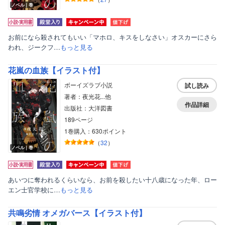
ノベル｜巻
お前になら殺されてもいい「マホロ、キスをしなさい」オスカーにさら
われ、ジークフ…
もっと見る
花嵐の血族【イラスト付】
ボーイズラブ小説
試し読み
著者：夜光花...他
作品詳細
出版社：大洋図書
189ページ
1巻購入：630ポイント
（
32
）
ノベル｜巻
あいつに奪われるくらいなら、お前を殺したい十八歳になった年、ロー
エン士官学校に…
もっと見る
共鳴劣情 オメガバース【イラスト付】