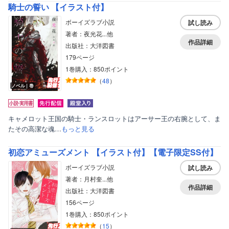
騎士の誓い 【イラスト付】
ボーイズラブ小説
試し読み
著者：夜光花...他
作品詳細
出版社：大洋図書
179ページ
1巻購入：850ポイント
（
48
）
ノベル｜巻
キャメロット王国の騎士・ランスロットはアーサー王の右腕として、ま
たその高潔な魂…
もっと見る
初恋アミューズメント 【イラスト付】【電子限定SS付】
ボーイズラブ小説
試し読み
著者：月村奎...他
作品詳細
出版社：大洋図書
156ページ
1巻購入：850ポイント
（
15
）