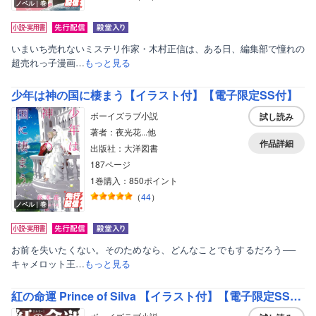
ノベル｜巻
いまいち売れないミステリ作家・木村正信は、ある日、編集部で憧れの
超売れっ子漫画…
もっと見る
少年は神の国に棲まう【イラスト付】【電子限定SS付】
ボーイズラブ小説
試し読み
著者：夜光花...他
作品詳細
出版社：大洋図書
187ページ
1巻購入：850ポイント
（
44
）
ノベル｜巻
お前を失いたくない。そのためなら、どんなことでもするだろう──
キャメロット王…
もっと見る
紅の命運 Prince of Silva 【イラスト付】【電子限定SS付】