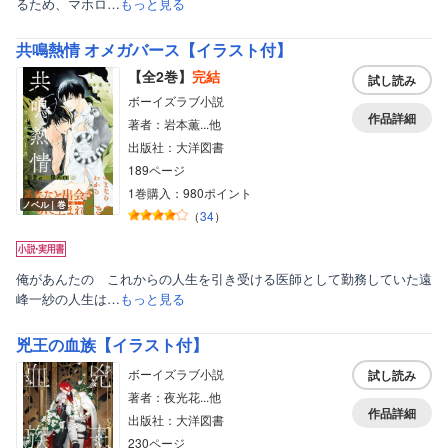
るため、マホロ…
もっと見る
共鳴熱情 オメガバース【イラスト付】
【全2巻】
完結
試し読み
ボーイズラブ小説
作品詳細
著者：岩本薫...他
出版社：大洋図書
189ページ
1巻購入：980ポイント
ノベル｜巻
（
34
）
俺があんたの これからの人生を引き受ける医師として勤務していた遠
峰一紗の人生は…
もっと見る
兇王の血族【イラスト付】
ボーイズラブ小説
試し読み
著者：夜光花...他
作品詳細
出版社：大洋図書
230ページ