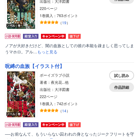
出版社：大洋図書
220ページ
1巻購入：763ポイント
（
19
）
ノベル｜巻
ノアが大好きだけど、闇の血族としての彼の本能を疎ましく思ってしま
うマホロ。アル…
もっと見る
呪縛の血族【イラスト付】
ボーイズラブ小説
試し読み
著者：夜光花...他
作品詳細
出版社：大洋図書
222ページ
1巻購入：742ポイント
（
14
）
ノベル｜巻
──お前なんて、もういらない囚われの身となったジークフリートを守