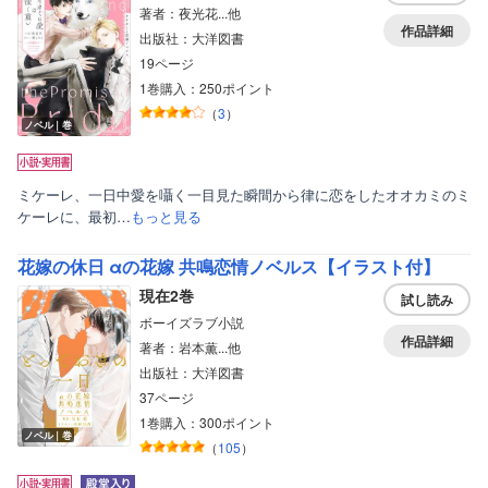
著者：夜光花...他
作品詳細
出版社：大洋図書
19ページ
1巻購入：250ポイント
（
3
）
ノベル｜巻
ミケーレ、一日中愛を囁く一目見た瞬間から律に恋をしたオオカミのミ
ケーレに、最初…
もっと見る
花嫁の休日 αの花嫁 共鳴恋情ノベルス【イラスト付】
現在2巻
試し読み
ボーイズラブ小説
作品詳細
著者：岩本薫...他
出版社：大洋図書
37ページ
1巻購入：300ポイント
ノベル｜巻
（
105
）