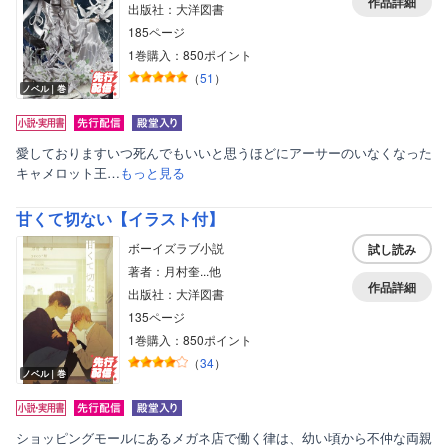
作品詳細
出版社：大洋図書
185ページ
1巻購入：850ポイント
（
51
）
ノベル｜巻
愛しておりますいつ死んでもいいと思うほどにアーサーのいなくなった
キャメロット王…
もっと見る
甘くて切ない【イラスト付】
ボーイズラブ小説
試し読み
著者：月村奎...他
作品詳細
出版社：大洋図書
135ページ
1巻購入：850ポイント
（
34
）
ノベル｜巻
ショッピングモールにあるメガネ店で働く律は、幼い頃から不仲な両親