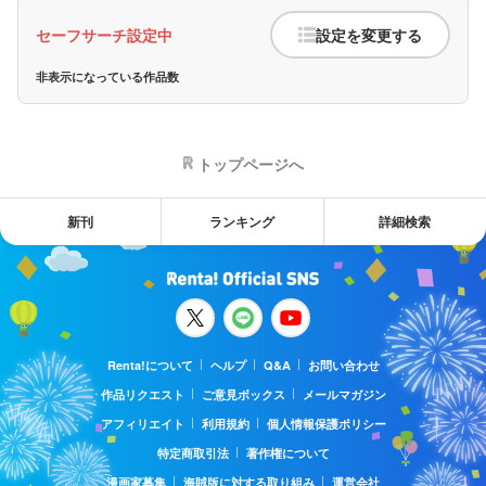
セーフサーチ設定中
設定を変更する
非表示になっている作品数
トップページへ
新刊
ランキング
詳細検索
Renta!について
ヘルプ
Q&A
お問い合わせ
作品リクエスト
ご意見ボックス
メールマガジン
アフィリエイト
利用規約
個人情報保護ポリシー
特定商取引法
著作権について
漫画家募集
海賊版に対する取り組み
運営会社