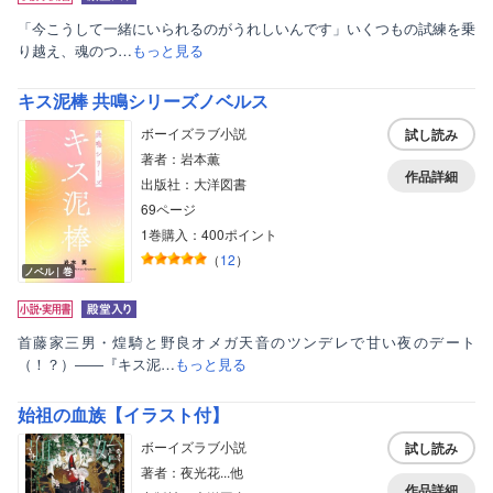
「今こうして一緒にいられるのがうれしいんです」いくつもの試練を乗
り越え、魂のつ…
もっと見る
キス泥棒 共鳴シリーズノベルス
ボーイズラブ小説
試し読み
著者：岩本薫
作品詳細
出版社：大洋図書
69ページ
1巻購入：400ポイント
（
12
）
ノベル｜巻
首藤家三男・煌騎と野良オメガ天音のツンデレで甘い夜のデート
（！？）――『キス泥…
もっと見る
始祖の血族【イラスト付】
ボーイズラブ小説
試し読み
著者：夜光花...他
作品詳細