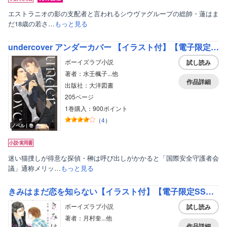
エストラニオの影の支配者と言われるシウヴァグループの総帥・蓮はま
だ18歳の若さ…
もっと見る
undercover アンダーカバー 【イラスト付】【電子限定SS付】
ボーイズラブ小説
試し読み
著者：水壬楓子...他
作品詳細
出版社：大洋図書
205ページ
1巻購入：900ポイント
（
4
）
ノベル｜巻
迷い猫捜しが得意な探偵・榊は呼び出しがかかると「国際安全守護者会
議」通称メリッ…
もっと見る
きみはまだ恋を知らない【イラスト付】【電子限定SS付】
ボーイズラブ小説
試し読み
著者：月村奎...他
作品詳細