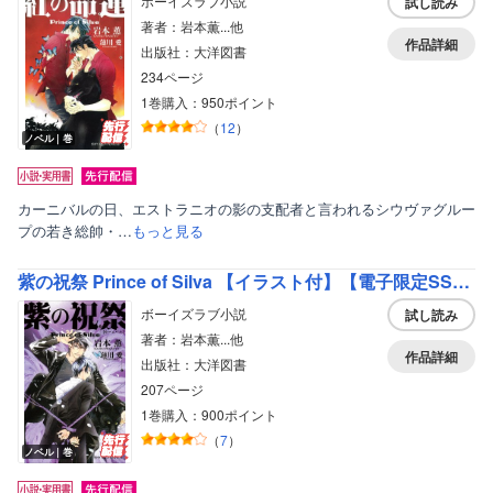
ボーイズラブ小説
試し読み
著者：岩本薫...他
作品詳細
出版社：大洋図書
234ページ
1巻購入：950ポイント
（
12
）
ノベル｜巻
カーニバルの日、エストラニオの影の支配者と言われるシウヴァグルー
プの若き総帥・…
もっと見る
紫の祝祭 Prince of Silva 【イラスト付】【電子限定SS付】
ボーイズラブ小説
試し読み
著者：岩本薫...他
作品詳細
出版社：大洋図書
207ページ
1巻購入：900ポイント
（
7
）
ノベル｜巻