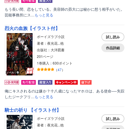
もう長い間、恋をしている。美容師の昴大には秘かに想う相手がいた。
芸能事務所にス…
もっと見る
烈火の血族【イラスト付】
ボーイズラブ小説
試し読み
著者：夜光花...他
作品詳細
出版社：大洋図書
201ページ
1巻購入：630ポイント
（
47
）
ボーイズラブ
ノベル｜巻
ティーンズラブ
俺にキスされるのは嫌か？十八歳になったマホロは、ある使命──失踪
美女・美少女
したジークフリ…
もっと見る
女性写真集
騎士の祈り 【イラスト付】
ボーイズラブ小説
試し読み
著者：夜光花...他