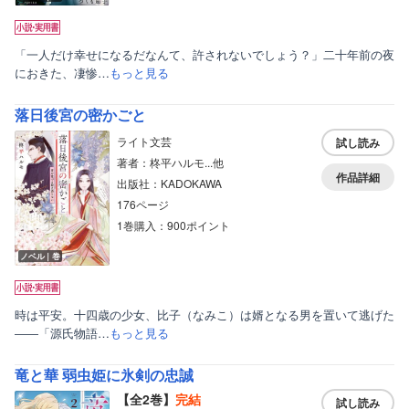
「一人だけ幸せになるだなんて、許されないでしょう？」二十年前の夜
におきた、凄惨…
もっと見る
落日後宮の密かごと
ライト文芸
試し読み
著者：柊平ハルモ...他
作品詳細
出版社：KADOKAWA
176ページ
1巻購入：900ポイント
ノベル｜巻
時は平安。十四歳の少女、比子（なみこ）は婿となる男を置いて逃げた
――「源氏物語…
もっと見る
竜と華 弱虫姫に氷剣の忠誠
【全2巻】
完結
試し読み