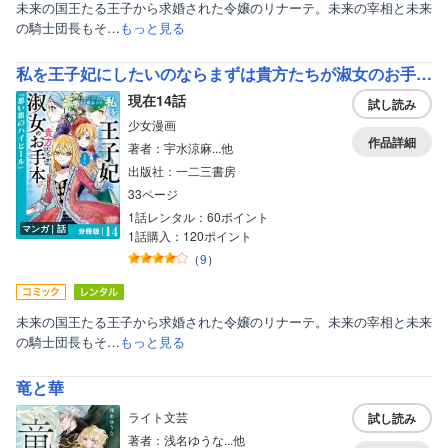
未来の国王たる王子から求婚された令嬢のリナーテ。未来の宰相と未来
の騎士団長もそ…
もっと見る
私を王子妃にしたいのならまずは貴方たちが淑女のお手本になってください【分冊版】 （ラワーレコミックス）
現在14話
試し読み
少女漫画
作品詳細
著者：宇水涼麻...他
出版社：一二三書房
33ページ
1話レンタル：60ポイント
マンガ｜話
1話購入：120ポイント
（
9
）
未来の国王たる王子から求婚された令嬢のリナーテ。未来の宰相と未来
の騎士団長もそ…
もっと見る
竜と華
ライト文芸
試し読み
著者：浅名ゆうな...他