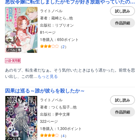
悪役令嬢に転生しましたがモブが好き放題やっていたので私の仕事はありませんでした 王子殿下は愛され令嬢しか見えていない
ライトノベル
試し読み
著者：蔵崎とら...他
作品詳細
出版社：リブリオン
81ページ
1巻購入：650ポイント
（
2
）
ノベル｜巻
あのモブ、転生者だなぁ。そう気付いたときはもう遅かった。前世を思
い出し、この世…
もっと見る
因果は巡る～誰が彼らを殺したか～
ライトノベル
試し読み
著者：つくも茄子...他
作品詳細
出版社：夢中文庫
322ページ
1巻購入：1,300ポイント
（
4
）
ノベル｜巻