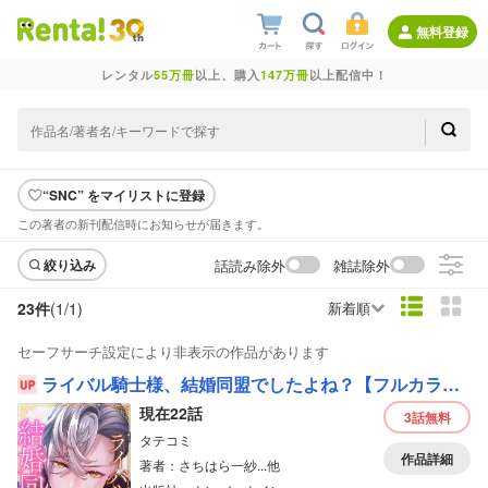
無料登録
レンタル
55万冊
以上、購入
147万冊
以上配信中！
“SNC” をマイリストに登録
この著者の新刊配信時にお知らせが届きます。
話読み除外
雑誌除外
絞り込み
23件
(1/
1
)
新着順
セーフサーチ設定により非表示の作品があります
ライバル騎士様、結婚同盟でしたよね？【フルカラー】
現在22話
3話
無料
タテコミ
作品詳細
著者：さちはら一紗...他