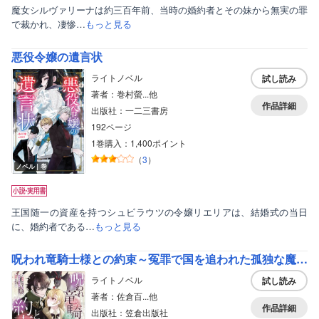
魔女シルヴァリーナは約三百年前、当時の婚約者とその妹から無実の罪
で裁かれ、凄惨…
もっと見る
悪役令嬢の遺言状
ライトノベル
試し読み
著者：巻村螢...他
作品詳細
出版社：一二三書房
192ページ
1巻購入：1,400ポイント
（
3
）
ノベル｜巻
王国随一の資産を持つシュビラウツの令嬢リエリアは、結婚式の当日
に、婚約者である…
もっと見る
呪われ竜騎士様との約束～冤罪で国を追われた孤独な魔術師は隣国で溺愛される～【電子限定特典付き】
ライトノベル
試し読み
著者：佐倉百...他
作品詳細
出版社：笠倉出版社