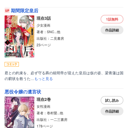
期間限定皇后
現在3話
1話
無料
少女漫画
作品詳細
著者：SNC...他
出版社：二見書房
23ページ
マンガ｜話
君との約束を、必ず守る蕣の統明帝が迎えた皇后は仮の姿、梁青蓮は国
の窮状を救うた…
もっと見る
悪役令嬢の遺言状
現在2巻
試し読み
女性漫画
作品詳細
著者：巻村螢...他
出版社：一二三書房
178ページ