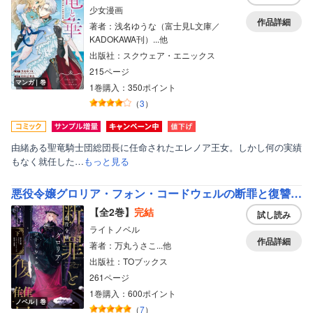
少女漫画
作品詳細
著者：浅名ゆうな（富士見L文庫／
KADOKAWA刊）...他
出版社：スクウェア・エニックス
215ページ
マンガ｜巻
1巻購入：350ポイント
（
3
）
由緒ある聖竜騎士団総団長に任命されたエレノア王女。しかし何の実績
もなく就任した…
もっと見る
悪役令嬢グロリア・フォン・コードウェルの断罪と復讐【電子書籍限定書き下ろしSS付き】
【全2巻】
完結
試し読み
ライトノベル
作品詳細
著者：万丸うさこ...他
出版社：TOブックス
261ページ
1巻購入：600ポイント
ノベル｜巻
（
7
）