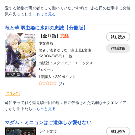
愛する鉱物の研究者として働いていたいすずは、ある日の仕事中に突然
気を失ってしま…
もっと見る
竜と華 弱虫姫に氷剣の忠誠【分冊版】
【全11話】
完結
試し読み
少女漫画
作品詳細
著者：浅名ゆうな（富士見L文庫／
KADOKAWA刊）...他
出版社：スクウェア・エニックス
64ページ
マンガ｜話
1話購入：220ポイント
（
2
）
竜に乗って戦う聖竜騎士団の総団長に任命された気弱な王女エレノア。
しかし部下たち…
もっと見る
マダム・ミニョンはご遺体しか愛せない
ライト文芸
試し読み