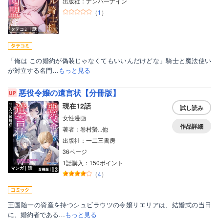
出版社：ナンバーナイン
（
1
）
タテコミ｜話
「俺は この婚約が偽装じゃなくてもいいんだけどな」騎士と魔法使い
が対立する名門…
もっと見る
悪役令嬢の遺言状【分冊版】
現在12話
試し読み
女性漫画
作品詳細
著者：巻村螢...他
出版社：一二三書房
36ページ
1話購入：150ポイント
マンガ｜話
（
4
）
王国随一の資産を持つシュビラウツの令嬢リエリアは、結婚式の当日
に、婚約者である…
もっと見る