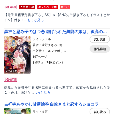
【電子書籍限定書き下ろしSS】＆【SNC先生描き下ろしイラストとサ
イン】付き！…
もっと見る
黒神と忌み子のはつ恋 虐げられた無能の娘は、孤高の神に愛される
ライトノベル
試し読み
著者：遠野まさみ...他
作品詳細
出版社：アルファポリス
197ページ
1巻購入：740ポイント
ノベル｜巻
妖魔から帝都を守る名家に生まれるも無才で、家族から見放された少
女・香月。虐げら…
もっと見る
吉祥寺あやかし甘露絵巻 白蛇さまと恋するショコラ
ライト文芸
試し読み