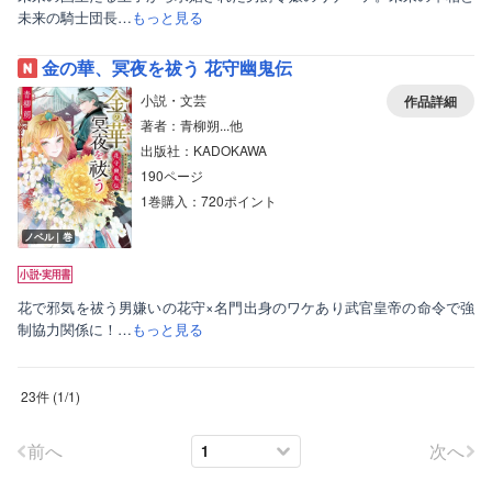
未来の騎士団長…
もっと見る
金の華、冥夜を祓う 花守幽鬼伝
小説・文芸
作品詳細
著者：青柳朔...他
出版社：KADOKAWA
190ページ
1巻購入：720ポイント
ノベル｜巻
花で邪気を祓う男嫌いの花守×名門出身のワケあり武官皇帝の命令で強
制協力関係に！…
もっと見る
23件
(
1
/
1
)
前へ
次へ