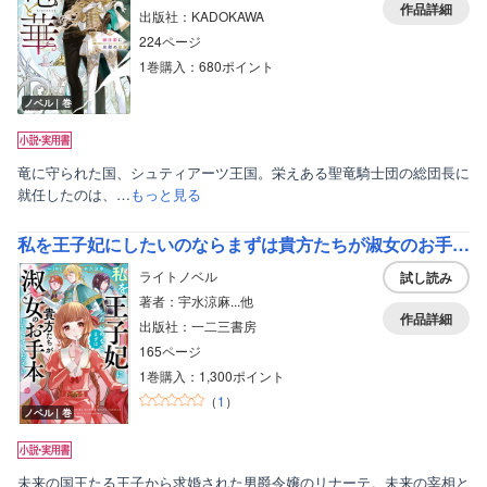
作品詳細
出版社：KADOKAWA
224ページ
1巻購入：680ポイント
ノベル｜巻
竜に守られた国、シュティアーツ王国。栄えある聖竜騎士団の総団長に
就任したのは、…
もっと見る
私を王子妃にしたいのならまずは貴方たちが淑女のお手本になってください
ライトノベル
試し読み
著者：宇水涼麻...他
作品詳細
出版社：一二三書房
165ページ
1巻購入：1,300ポイント
（
1
）
ノベル｜巻
未来の国王たる王子から求婚された男爵令嬢のリナーテ。未来の宰相と