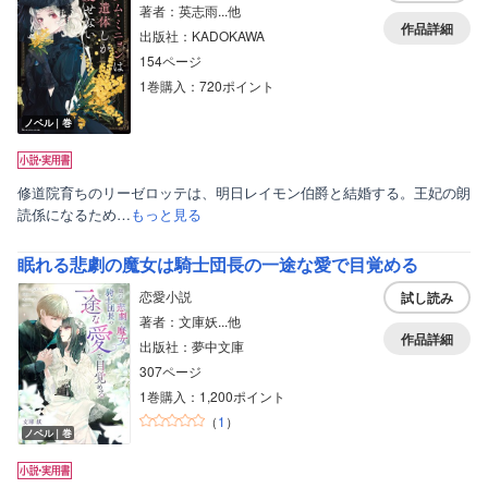
著者：英志雨...他
作品詳細
出版社：KADOKAWA
154ページ
1巻購入：720ポイント
ノベル｜巻
修道院育ちのリーゼロッテは、明日レイモン伯爵と結婚する。王妃の朗
読係になるため…
もっと見る
眠れる悲劇の魔女は騎士団長の一途な愛で目覚める
恋愛小説
試し読み
著者：文庫妖...他
作品詳細
出版社：夢中文庫
307ページ
1巻購入：1,200ポイント
（
1
）
ノベル｜巻