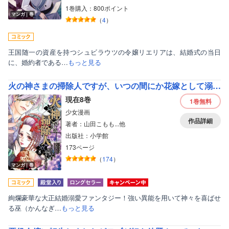
1巻購入：800ポイント
マンガ｜巻
（
4
）
王国随一の資産を持つシュビラウツの令嬢リエリアは、結婚式の当日
に、婚約者である…
もっと見る
火の神さまの掃除人ですが、いつの間にか花嫁として溺愛されています
現在8巻
1巻
無料
少女漫画
作品詳細
著者：山田こもも...他
出版社：小学館
173ページ
（
174
）
マンガ｜巻
絢爛豪華な大正結婚溺愛ファンタジー！強い異能を用いて神々を喜ばせ
る巫（かんなぎ…
もっと見る