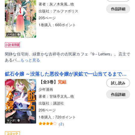
著者：灰ノ木朱風...他
作品詳細
出版社：アルファポリス
205ページ
1巻購入：660ポイント
ノベル｜巻
閑静な住宅街、緑豊かな吉祥寺の古民家カフェ『9－Letters』。店主で
あるパ…
もっと見る
鉱石令嬢 ～没落した悪役令嬢が炭鉱で一山当てるまでのお話～
ボーイズラブ
【全3巻】
完結
試し読み
ティーンズラブ
少年漫画
作品詳細
著者：甘味亭太丸...他
美女・美少女
出版社：講談社
女性写真集
206ページ
1巻購入：720ポイント
マンガ｜巻
（
2
）