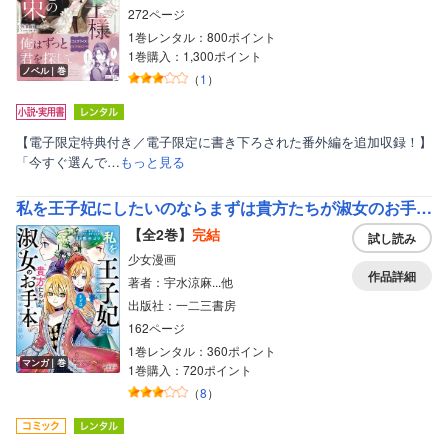
272ページ
1巻レンタル：800ポイント
1巻購入：1,300ポイント
ノベル｜巻
（
1
）
【電子限定特典付き／電子限定に書き下ろされた番外編を追加収録！】
「今すぐ選んで…
もっと見る
私を王子妃にしたいのならまずは貴方たちが淑女のお手本になってください
【全2巻】
完結
試し読み
少女漫画
作品詳細
著者：宇水涼麻...他
出版社：一二三書房
162ページ
1巻レンタル：360ポイント
マンガ｜巻
1巻購入：720ポイント
（
8
）