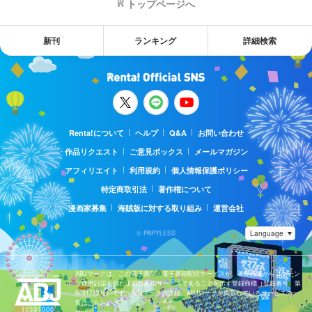
トップページへ
新刊
ランキング
詳細検索
Renta!について
ヘルプ
Q&A
お問い合わせ
作品リクエスト
ご意見ボックス
メールマガジン
アフィリエイト
利用規約
個人情報保護ポリシー
特定商取引法
著作権について
漫画家募集
海賊版に対する取り組み
運営会社
© PAPYLESS
ABJマークは、この電子書店・電子書籍配信サービスが、著作権者からコンテン
ツ使用許諾を得た正規版配信サービスであることを示す登録商標（登録番号 第
6091713号）です。ABJマークの詳細、ABJマークを掲示しているサービスの一
覧はこちら。