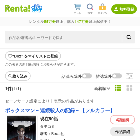
無料登録
レンタル
55万冊
以上、購入
147万冊
以上配信中！
“Box” をマイリストに登録
この著者の新刊配信時にお知らせが届きます。
話読み除外
雑誌除外
絞り込み
1件
(1/
1
)
新着順
セーフサーチ設定により非表示の作品があります
ボックスマン～連続殺人の記録～【フルカラー】
現在50話
4話
無料
タテコミ
作品詳細
著者：Box...他