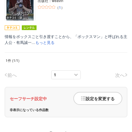
出版社：weavin
（
1
）
タテコミ｜話
情報をボックスごと引き渡すことから、「ボックスマン」と呼ばれる主
人公・有馬誠一…
もっと見る
ボーイズラブ
1件
(
1
/
1
)
ティーンズラブ
美女・美少女
前へ
次へ
女性写真集
セーフサーチ設定中
設定を変更する
非表示になっている作品数