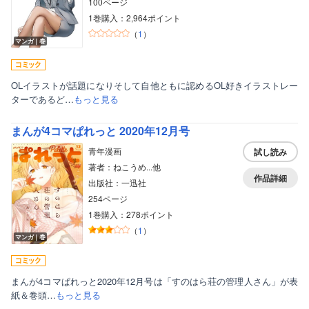
100ページ
1巻購入：2,964ポイント
（
1
）
マンガ｜巻
OLイラストが話題になりそして自他ともに認めるOL好きイラストレー
ターであるど…
もっと見る
まんが4コマぱれっと 2020年12月号
青年漫画
試し読み
著者：ねこうめ...他
作品詳細
出版社：一迅社
254ページ
1巻購入：278ポイント
（
1
）
マンガ｜巻
まんが4コマぱれっと2020年12月号は「すのはら荘の管理人さん」が表
紙＆巻頭…
もっと見る