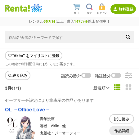
無料登録
レンタル
55万冊
以上、購入
147万冊
以上配信中！
“Akito” をマイリストに登録
この著者の新刊配信時にお知らせが届きます。
話読み除外
雑誌除外
絞り込み
3件
(1/
1
)
新着順
セーフサーチ設定により非表示の作品があります
OL －Office Love－
青年漫画
試し読み
著者：Akito...他
作品詳細
出版社：ジーオーティー