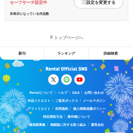
セーフサーチ設定中
設定を変更する
非表示になっている作品数
トップページへ
新刊
ランキング
詳細検索
Renta!について
ヘルプ
Q&A
お問い合わせ
作品リクエスト
ご意見ボックス
メールマガジン
アフィリエイト
利用規約
個人情報保護ポリシー
特定商取引法
著作権について
漫画家募集
海賊版に対する取り組み
運営会社