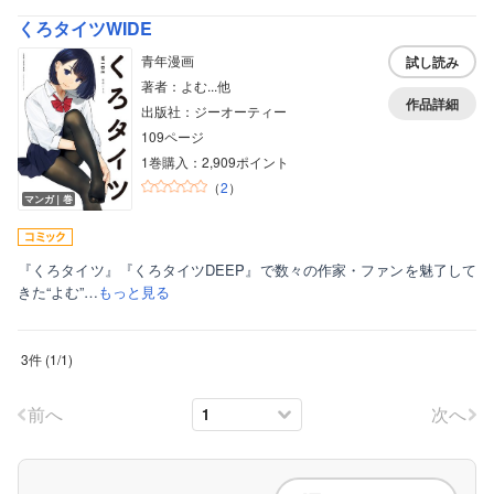
ボーイズラブ
くろタイツWIDE
ティーンズラブ
青年漫画
試し読み
著者：よむ...他
美女・美少女
作品詳細
出版社：ジーオーティー
女性写真集
109ページ
1巻購入：2,909ポイント
（
2
）
マンガ｜巻
『くろタイツ』『くろタイツDEEP』で数々の作家・ファンを魅了して
きた“よむ”…
もっと見る
3件
(
1
/
1
)
前へ
次へ