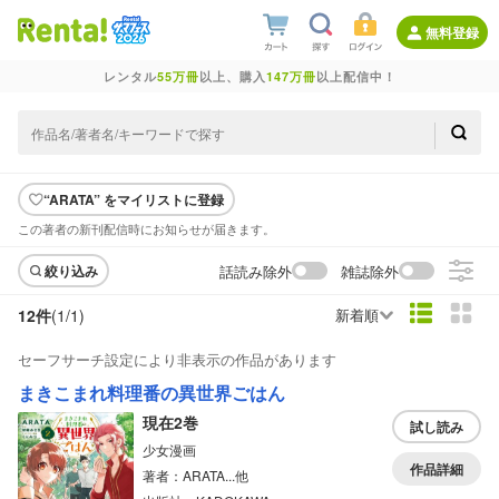
無料登録
レンタル
55万冊
以上、購入
147万冊
以上配信中！
“ARATA” をマイリストに登録
この著者の新刊配信時にお知らせが届きます。
話読み除外
雑誌除外
絞り込み
12件
(1/
1
)
新着順
セーフサーチ設定により非表示の作品があります
まきこまれ料理番の異世界ごはん
現在2巻
試し読み
少女漫画
作品詳細
著者：ARATA...他