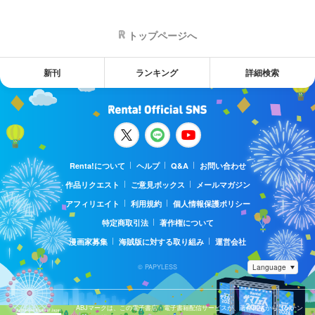
トップページへ
新刊
ランキング
詳細検索
Renta!について
ヘルプ
Q&A
お問い合わせ
作品リクエスト
ご意見ボックス
メールマガジン
アフィリエイト
利用規約
個人情報保護ポリシー
特定商取引法
著作権について
漫画家募集
海賊版に対する取り組み
運営会社
© PAPYLESS
ABJマークは、この電子書店・電子書籍配信サービスが、著作権者からコンテン