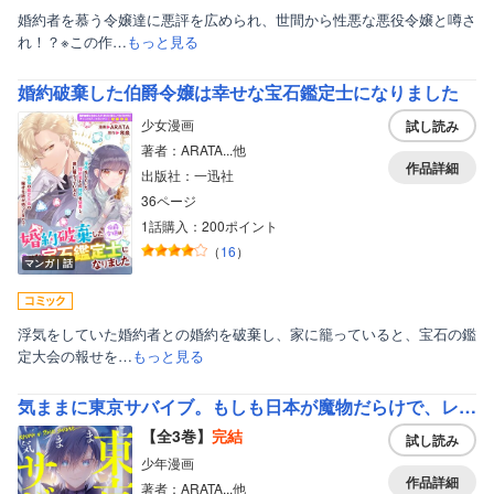
婚約者を慕う令嬢達に悪評を広められ、世間から性悪な悪役令嬢と噂さ
れ！？※この作…
もっと見る
婚約破棄した伯爵令嬢は幸せな宝石鑑定士になりました
少女漫画
試し読み
著者：ARATA...他
作品詳細
出版社：一迅社
36ページ
1話購入：200ポイント
（
16
）
マンガ｜話
浮気をしていた婚約者との婚約を破棄し、家に籠っていると、宝石の鑑
定大会の報せを…
もっと見る
気ままに東京サバイブ。もしも日本が魔物だらけで、レベルアップとハクスラ要素があって、サバイバル生活まで楽しめたら。（コミック）
【全3巻】
完結
試し読み
少年漫画
作品詳細
著者：ARATA...他