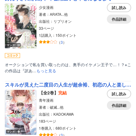
少女漫画
試し読み
著者：ARATA...他
作品詳細
出版社：リブリオン
33ページ
1話購入：150ポイント
（
3
）
マンガ｜話
オークションで私を買い取ったのは、奥手のイケメン王子で…！？※こ
の作品は『訳あ…
もっと見る
スキルが見えた二度目の人生が超余裕、初恋の人と楽しく過ごしています
【全2巻】
完結
試し読み
青年漫画
作品詳細
著者：破滅...他
出版社：KADOKAWA
183ページ
1巻購入：680ポイント
ボーイズラブ
マンガ｜巻
（
3
）