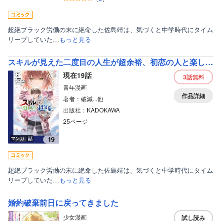
ティーンズラブ
美女・美少女
超絶ブラック労働の末に絶命した佐島靖は、気づくと中学時代にタイム
リープしていた…
もっと見る
女性写真集
スキルが見えた二度目の人生が超余裕、初恋の人と楽しく過ごしています【分冊版】
現在19話
3話
無料
青年漫画
作品詳細
著者：破滅...他
出版社：KADOKAWA
25ページ
マンガ｜話
超絶ブラック労働の末に絶命した佐島靖は、気づくと中学時代にタイム
リープしていた…
もっと見る
婚約破棄前日に戻ってきました
少女漫画
試し読み