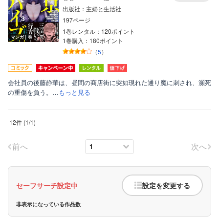
出版社：主婦と生活社
197ページ
1巻レンタル：120ポイント
マンガ｜巻
1巻購入：180ポイント
（
5
）
会社員の後藤静華は、昼間の商店街に突如現れた通り魔に刺され、瀕死
の重傷を負う。…
もっと見る
12件
(
1
/
1
)
前へ
次へ
セーフサーチ設定中
設定を変更する
非表示になっている作品数