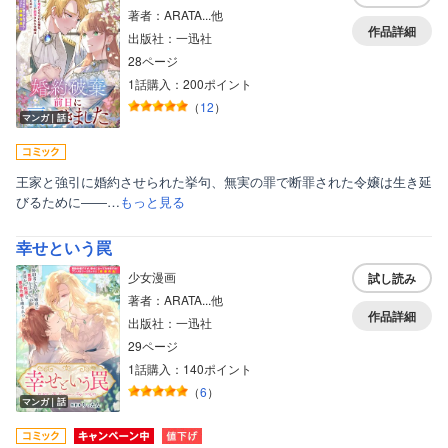
著者：ARATA...他
作品詳細
出版社：一迅社
28ページ
1話購入：200ポイント
（
12
）
マンガ｜話
王家と強引に婚約させられた挙句、無実の罪で断罪された令嬢は生き延
びるために――…
もっと見る
幸せという罠
少女漫画
試し読み
著者：ARATA...他
作品詳細
出版社：一迅社
29ページ
1話購入：140ポイント
（
6
）
マンガ｜話