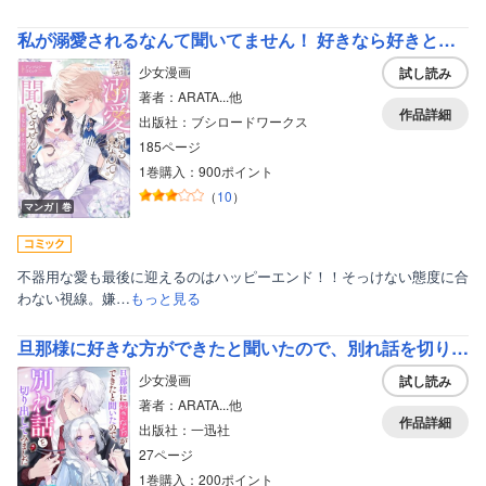
私が溺愛されるなんて聞いてません！ 好きなら好きとおっしゃって！？ アンソロジーコミック
少女漫画
試し読み
著者：ARATA...他
作品詳細
出版社：ブシロードワークス
185ページ
1巻購入：900ポイント
（
10
）
マンガ｜巻
不器用な愛も最後に迎えるのはハッピーエンド！！そっけない態度に合
わない視線。嫌…
もっと見る
旦那様に好きな方ができたと聞いたので、別れ話を切り出してみました
少女漫画
試し読み
著者：ARATA...他
作品詳細
出版社：一迅社
27ページ
1巻購入：200ポイント