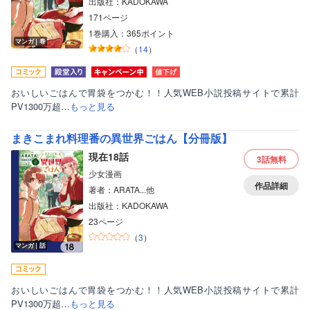
出版社：KADOKAWA
171ページ
1巻購入：365ポイント
マンガ｜巻
（
14
）
おいしいごはんで胃袋をつかむ！！人気WEB小説投稿サイトで累計
PV1300万超…
もっと見る
まきこまれ料理番の異世界ごはん【分冊版】
現在18話
3話
無料
少女漫画
作品詳細
著者：ARATA...他
出版社：KADOKAWA
23ページ
（
3
）
マンガ｜話
おいしいごはんで胃袋をつかむ！！人気WEB小説投稿サイトで累計
PV1300万超…
もっと見る