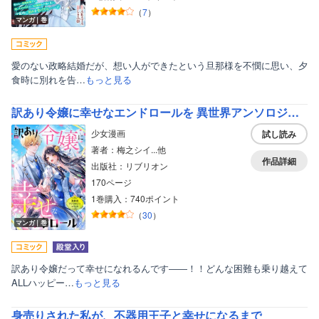
（
7
）
マンガ｜巻
愛のない政略結婚だが、想い人ができたという旦那様を不憫に思い、夕
食時に別れを告…
もっと見る
訳あり令嬢に幸せなエンドロールを 異世界アンソロジーコミック
少女漫画
試し読み
著者：梅之シイ...他
作品詳細
出版社：リブリオン
170ページ
1巻購入：740ポイント
（
30
）
マンガ｜巻
訳あり令嬢だって幸せになれるんです――！！どんな困難も乗り越えて
ALLハッピー…
もっと見る
身売りされた私が、不器用王子と幸せになるまで