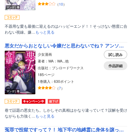
（
10
）
マンガ｜巻
不器用な愛も最後に迎えるのはハッピーエンド！！そっけない態度に合
わない視線。嫌…
もっと見る
悪女だからおとなしい令嬢だと思わないでね？ アンソロジーコミック
少女漫画
試し読み
著者：WA：WA...他
作品詳細
出版社：ブシロードワークス
185ページ
1巻購入：630ポイント
（
7
）
マンガ｜巻
巷で話題の悪女たち。しかしその真相はかなり違っていて？誤解を受け
ながらも力強く…
もっと見る
冤罪で投獄ですって？！ 地下牢の地縛霊に身体を譲って、逆転を狙った公爵令嬢のお話。