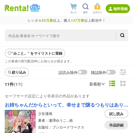
無料登録
レンタル
55万冊
以上、購入
147万冊
以上配信中！
“みこと。” をマイリストに登録
この著者の新刊配信時にお知らせが届きます。
話読み除外
雑誌除外
絞り込み
11件
(1/
1
)
新着順
セーフサーチ設定により非表示の作品があります
お姉ちゃんだからといって、幸せまで譲るつもりはありませんわ！ アンソロジーコミック
少女漫画
試し読み
著者：瀬澤ゆうこ...他
作品詳細
出版社：ブシロードワークス