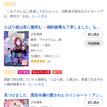
「これで少しはご恩返しできたかしら」伯爵家次期当主のナターリア
は、彼女を「おね…
もっと見る
とばり姫は夜に微笑む ～婚約破棄を了承しました。もちろん取り消し不可ですわ！～ 彼女が顔を隠していた本当の理由。
少女漫画
試し読み
著者：マナタマユム...他
作品詳細
出版社：一迅社
29ページ
1話購入：140ポイント
（
4
）
マンガ｜話
黒髪で顔を隠していたら陰険な「とばり姫」と蔑まれ、夜宴で王太子か
ら婚約破棄され…
もっと見る
見つけました、悪役令嬢の愛されヒロインルート！アンソロジーコミック
少女漫画
試し読み