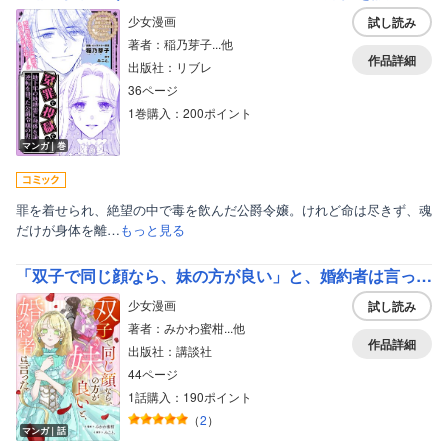
少女漫画
試し読み
著者：稲乃芽子...他
作品詳細
出版社：リブレ
36ページ
1巻購入：200ポイント
マンガ｜巻
罪を着せられ、絶望の中で毒を飲んだ公爵令嬢。けれど命は尽きず、魂
だけが身体を離…
もっと見る
ボーイズラブ
「双子で同じ顔なら、妹の方が良い」と、婚約者は言った。
ティーンズラブ
少女漫画
試し読み
著者：みかわ蜜柑...他
美女・美少女
作品詳細
出版社：講談社
44ページ
女性写真集
1話購入：190ポイント
（
2
）
マンガ｜話