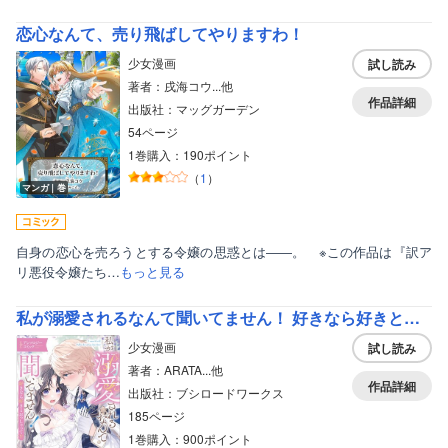
恋心なんて、売り飛ばしてやりますわ！
少女漫画
試し読み
著者：戌海コウ...他
作品詳細
出版社：マッグガーデン
54ページ
1巻購入：190ポイント
（
1
）
マンガ｜巻
自身の恋心を売ろうとする令嬢の思惑とは――。 ※この作品は『訳ア
リ悪役令嬢たち…
もっと見る
私が溺愛されるなんて聞いてません！ 好きなら好きとおっしゃって！？ アンソロジーコミック
少女漫画
試し読み
著者：ARATA...他
作品詳細
出版社：ブシロードワークス
185ページ
1巻購入：900ポイント