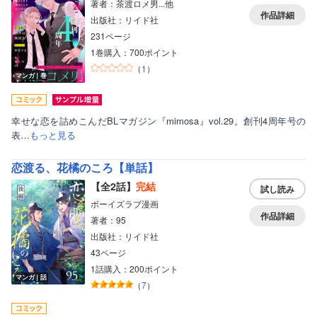
著者：茶渡ロメ男...他
作品詳細
出版社：リイド社
231ページ
1巻購入：700ポイント
（
1
）
マンガ｜巻
幸せな恋を詰めこんだBLマガジン『mimosa』vol.29。創刊4周年号の
表…
もっと見る
恋渡る、花橘のころ【単話】
【全2話】
完結
試し読み
ボーイズラブ漫画
作品詳細
著者：95
出版社：リイド社
43ページ
1話購入：200ポイント
マンガ｜話
（
7
）