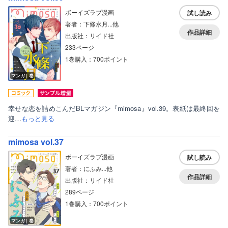
ボーイズラブ漫画
試し読み
著者：下條水月...他
作品詳細
出版社：リイド社
233ページ
1巻購入：700ポイント
マンガ｜巻
幸せな恋を詰めこんだBLマガジン『mimosa』vol.39。表紙は最終回を
迎…
もっと見る
ボーイズラブ
mimosa vol.37
ティーンズラブ
ボーイズラブ漫画
試し読み
著者：にふみ...他
美女・美少女
作品詳細
出版社：リイド社
女性写真集
289ページ
1巻購入：700ポイント
マンガ｜巻