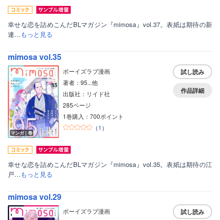
幸せな恋を詰めこんだBLマガジン『mimosa』vol.37。表紙は期待の新
連…
もっと見る
mimosa vol.35
ボーイズラブ漫画
試し読み
著者：95...他
作品詳細
出版社：リイド社
285ページ
1巻購入：700ポイント
（
1
）
マンガ｜巻
幸せな恋を詰めこんだBLマガジン『mimosa』vol.35。表紙は期待の江
戸…
もっと見る
mimosa vol.29
ボーイズラブ漫画
試し読み