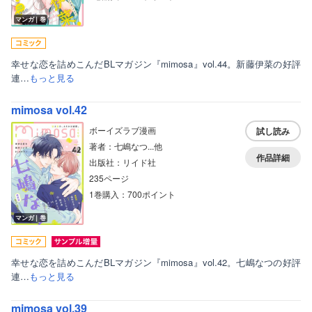
マンガ｜巻
幸せな恋を詰めこんだBLマガジン『mimosa』vol.44。新藤伊菜の好評
連…
もっと見る
mimosa vol.42
ボーイズラブ漫画
試し読み
著者：七嶋なつ...他
作品詳細
出版社：リイド社
235ページ
1巻購入：700ポイント
マンガ｜巻
幸せな恋を詰めこんだBLマガジン『mimosa』vol.42。七嶋なつの好評
連…
もっと見る
mimosa vol.39