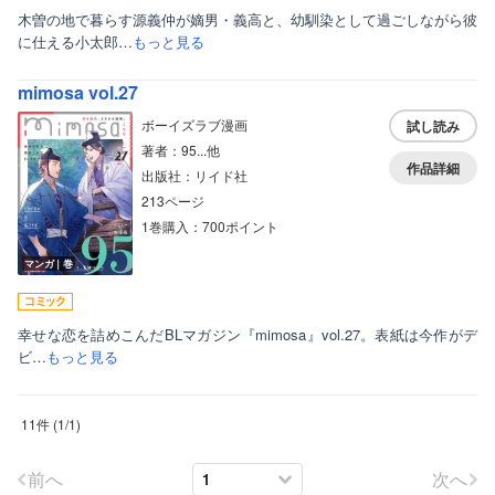
木曽の地で暮らす源義仲が嫡男・義高と、幼馴染として過ごしながら彼
に仕える小太郎…
もっと見る
mimosa vol.27
ボーイズラブ漫画
試し読み
著者：95...他
作品詳細
出版社：リイド社
213ページ
1巻購入：700ポイント
マンガ｜巻
幸せな恋を詰めこんだBLマガジン『mimosa』vol.27。表紙は今作がデ
ビ…
もっと見る
11件
(
1
/
1
)
前へ
次へ