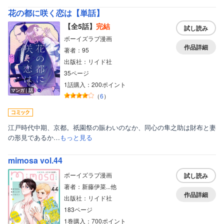
花の都に咲く恋は【単話】
【全5話】
完結
試し読み
ボーイズラブ漫画
作品詳細
著者：95
出版社：リイド社
35ページ
1話購入：200ポイント
マンガ｜話
（
6
）
江戸時代中期、京都。祇園祭の賑わいのなか、同心の隼之助は財布と妻
の形見であるか…
もっと見る
mimosa vol.44
ボーイズラブ漫画
試し読み
著者：新藤伊菜...他
作品詳細
出版社：リイド社
183ページ
1巻購入：700ポイント