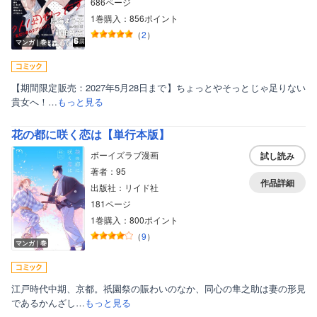
686ページ
1巻購入：856ポイント
（
2
）
マンガ｜巻
【期間限定販売：2027年5月28日まで】ちょっとやそっとじゃ足りない
貴女へ！…
もっと見る
花の都に咲く恋は【単行本版】
ボーイズラブ漫画
試し読み
著者：95
作品詳細
出版社：リイド社
181ページ
1巻購入：800ポイント
（
9
）
マンガ｜巻
江戸時代中期、京都。祇園祭の賑わいのなか、同心の隼之助は妻の形見
であるかんざし…
もっと見る