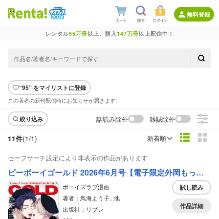
無料登録
レンタル
55万冊
以上、購入
147万冊
以上配信中！
“95” をマイリストに登録
この著者の新刊配信時にお知らせが届きます。
話読み除外
雑誌除外
絞り込み
11件
(1/
1
)
新着順
セーフサーチ設定により非表示の作品があります
ビーボーイゴールド 2026年6月号【電子限定外岡もったす先生ネーム付】
ボーイズラブ漫画
試し読み
著者：鳥海よう子...他
作品詳細
出版社：リブレ