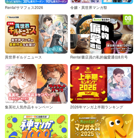
Renta!サマフェス2026
令嬢・異世界マンガ祭
異世界ギルドニュース
Renta!書店員の私的偏愛通信8月号
集英社人気作品キャンペーン
2026年マンガ上半期ランキング