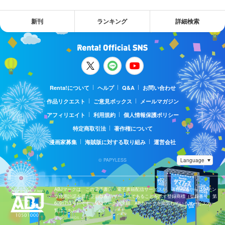
新刊
ランキング
詳細検索
Renta!について
ヘルプ
Q&A
お問い合わせ
作品リクエスト
ご意見ボックス
メールマガジン
アフィリエイト
利用規約
個人情報保護ポリシー
特定商取引法
著作権について
漫画家募集
海賊版に対する取り組み
運営会社
© PAPYLESS
ABJマークは、この電子書店・電子書籍配信サービスが、著作権者からコンテン
ツ使用許諾を得た正規版配信サービスであることを示す登録商標（登録番号 第
6091713号）です。ABJマークの詳細、ABJマークを掲示しているサービスの一
覧はこちら。
https://aebs.or.jp