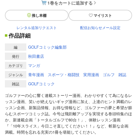
1巻をカートに追加する
推し本棚
マイリスト
レンタル追加リクエスト
配信お知らせメール設定
作品詳細
GOLFコミック編集部
編
秋田書店
発行
マンガ
カテゴリ
青年漫画
スポーツ・格闘技
実用漫画
ゴルフ
雑誌
ジャンル
GOLFコミック
雑誌
ゴルファーの心に響く連載ストーリー漫画、わかりやすくて為になるレ
ッスン漫画、笑いが絶えないギャグ漫画に加え、上達のヒント満載のレ
ッスン企画、新製品情報、お得な情報など、ゴルファーの夢と希望が膨
らむスポーツコミック誌。今号は飛距離アップを実現する巻頭特集のほ
か、新連載企画「トータルゴルフで80台！」、体験レッスン漫画
『「10年スライス」今日こそ直してください！！』など、斬新な企画
満載。時間を忘れる充実の1冊を堪能してください。