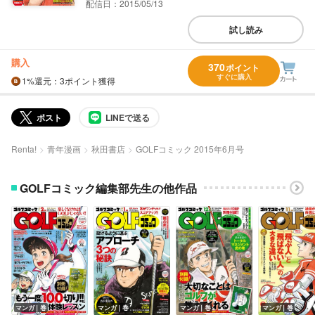
配信日：2015/05/13
試し読み
購入
370
ポイント
すぐに購入
1%
還元
：3ポイント獲得
ポスト
LINEで送る
Renta!
青年漫画
秋田書店
GOLFコミック 2015年6月号
GOLFコミック編集部先生の他作品
マンガ｜巻
マンガ｜巻
マンガ｜巻
マンガ｜巻