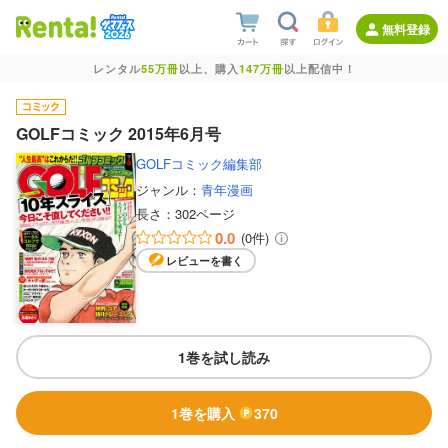
無料登録
レンタル
55万冊
以上、購入
147万冊
以上配信中！
GOLFコミック 2015年6月号
GOLFコミック編集部
ジャンル：
青年漫画
長さ：
302ページ
0.0
(0件)
レビューを書く
1巻を試し読み
1巻を購入
370