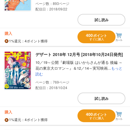
893
配信日：2018/09/22
試し読み
購入
400
ポイント
すぐに購入
1%
還元
：4ポイント獲得
デザート 2018年 12月号 [2018年10月24日発売]
10／19～公開『劇場版 はいからさんが通る 後編 ～
花の東京大ロマン～』＆12／14～実写映画...
もっと
読む
769
配信日：2018/10/24
試し読み
購入
400
ポイント
すぐに購入
1%
還元
：4ポイント獲得