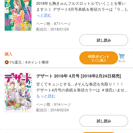
2018年も胸きゅんフルスロットルでいくことを誓い
ます☆ミ デザート3月号表紙＆巻頭カラーは『ラ...
も
っと読む
871
配信日：2018/01/24
試し読み
購入
400
ポイント
すぐに購入
1%
還元
：4ポイント獲得
デザート 2018年 4月号 [2018年2月24日発売]
甘くてキュンとする…♪そんな春恋を先取り！！！
デザート4月号の表紙＆巻頭カラーは ＃彼氏いませ...
もっと読む
614
配信日：2018/02/24
試し読み