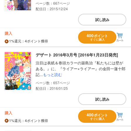
667
配信日：2015/12/24
試し読み
購入
400
ポイント
すぐに購入
1%
還元
：4ポイント獲得
デザート 2016年3月号 [2016年1月23日発売]
注目は表紙＆巻頭カラーの築島治『私たちには壁が
ある。』に、『ライアー×ライアー』の金田一蓮十郎
記...
もっと読む
657
配信日：2016/01/25
試し読み
購入
400
ポイント
すぐに購入
1%
還元
：4ポイント獲得