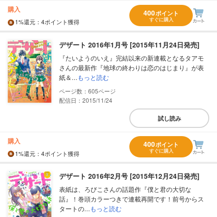
購入
400
ポイント
すぐに購入
1%
還元
：4ポイント獲得
デザート 2016年1月号 [2015年11月24日発売]
『たいようのいえ』完結以来の新連載となるタアモ
さんの最新作『地球の終わりは恋のはじまり』が表
紙＆...
もっと読む
605
配信日：2015/11/24
試し読み
購入
400
ポイント
すぐに購入
1%
還元
：4ポイント獲得
デザート 2016年2月号 [2015年12月24日発売]
表紙は、ろびこさんの話題作『僕と君の大切な
話』！巻頭カラーつきで連載再開です！前号からス
タートの...
もっと読む