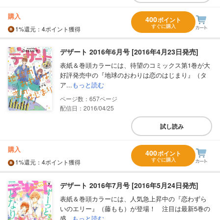
購入
400
ポイント
すぐに購入
1%
還元
：4ポイント獲得
デザート 2016年6月号 [2016年4月23日発売]
表紙＆巻頭カラーには、待望のコミックス第1巻が大
好評発売中の『地球のおわりは恋のはじまり』（タ
ア...
もっと読む
657
配信日：2016/04/25
試し読み
購入
400
ポイント
すぐに購入
1%
還元
：4ポイント獲得
デザート 2016年7月号 [2016年5月24日発売]
表紙＆巻頭カラーには、人気急上昇中の『恋わずら
いのエリー』（藤もも）が登場！ 注目は最新5巻の
盛...
もっと読む