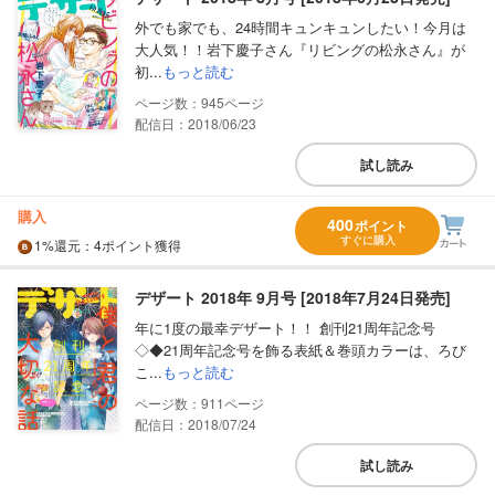
外でも家でも、24時間キュンキュンしたい！今月は
大人気！！岩下慶子さん『リビングの松永さん』が
初...
もっと読む
945
配信日：2018/06/23
試し読み
購入
400
ポイント
すぐに購入
1%
還元
：4ポイント獲得
デザート 2018年 9月号 [2018年7月24日発売]
年に1度の最幸デザート！！ 創刊21周年記念号
◇◆21周年記念号を飾る表紙＆巻頭カラーは、ろび
こ...
もっと読む
911
配信日：2018/07/24
試し読み