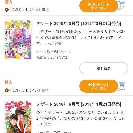
購入
400
ポイント
すぐに購入
1%
還元
：4ポイント獲得
デザート 2018年 5月号 [2018年3月24日発売]
【デザート5月号が映像化ニュース祭り＆ドラマCD
付きで超豪華仕様な件について】4／3～のアニメ
放...
もっと読む
841
配信日：2018/03/24
試し読み
購入
400
ポイント
すぐに購入
1%
還元
：4ポイント獲得
デザート 2018年 6月号 [2018年4月24日発売]
今月もデザートはあなたの”となり”にいるよ☆ミ 4／
27実写映画『となりの怪物くん』公開を祝して...
も
っと読む
767