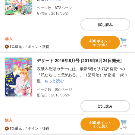
872
配信日：2016/05/24
試し読み
購入
400
ポイント
すぐに購入
1%
還元
：4ポイント獲得
デザート 2016年8月号 [2016年6月24日発売]
表紙＆巻頭カラーには、最新5巻が大好評発売中の
『私たちには壁がある。』（築島治）が登場！ 続々
重...
もっと読む
651
配信日：2016/06/24
試し読み
購入
400
ポイント
すぐに購入
1%
還元
：4ポイント獲得