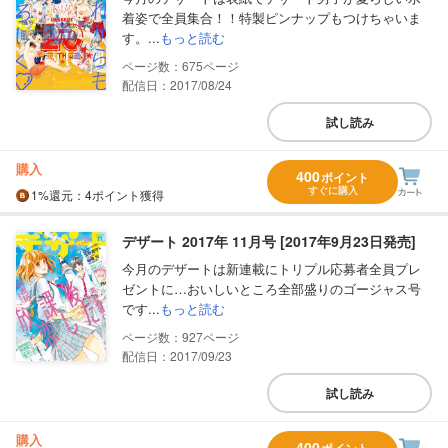
着姿で全員集合！！特製ピンナップもつけちゃいま
す。...
もっと読む
675
配信日：2017/08/24
試し読み
購入
400
ポイント
すぐに購入
1%
還元
：4ポイント獲得
デザート 2017年 11月号 [2017年9月23日発売]
今月のデザートは新連載にトリプル応募者全員プレ
ゼントに…おいしいところ全部盛りのゴージャス号
です...
もっと読む
927
配信日：2017/09/23
試し読み
購入
400