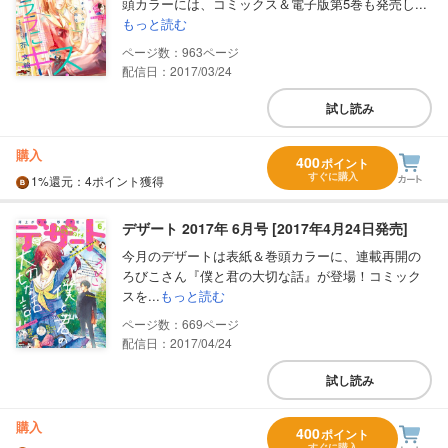
頭カラーには、コミックス＆電子版第5巻も発売し...
もっと読む
963
配信日：2017/03/24
試し読み
購入
400
ポイント
すぐに購入
1%
還元
：4ポイント獲得
デザート 2017年 6月号 [2017年4月24日発売]
今月のデザートは表紙＆巻頭カラーに、連載再開の
ろびこさん『僕と君の大切な話』が登場！コミック
スを...
もっと読む
669
配信日：2017/04/24
試し読み
購入
400
ポイント
すぐに購入