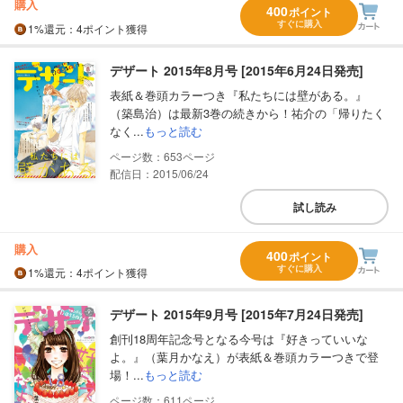
購入
400
ポイント
すぐに購入
1%
還元
：4ポイント獲得
デザート 2015年8月号 [2015年6月24日発売]
表紙＆巻頭カラーつき『私たちには壁がある。』
（築島治）は最新3巻の続きから！祐介の「帰りたく
なく...
もっと読む
653
配信日：2015/06/24
試し読み
購入
400
ポイント
すぐに購入
1%
還元
：4ポイント獲得
デザート 2015年9月号 [2015年7月24日発売]
創刊18周年記念号となる今号は『好きっていいな
よ。』（葉月かなえ）が表紙＆巻頭カラーつきで登
場！...
もっと読む
611