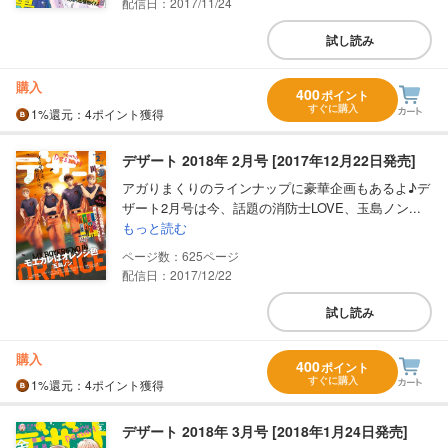
配信日：2017/11/24
試し読み
購入
400
ポイント
すぐに購入
1%
還元
：4ポイント獲得
デザート 2018年 2月号 [2017年12月22日発売]
アガりまくりのラインナップに豪華企画もあるよ♪デ
ザート2月号は今、話題の消防士LOVE、玉島ノン...
もっと読む
625
配信日：2017/12/22
試し読み
購入
400
ポイント
すぐに購入
1%
還元
：4ポイント獲得
デザート 2018年 3月号 [2018年1月24日発売]