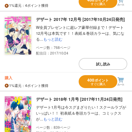
ポイント
すぐに購入
1%
還元
：4ポイント獲得
デザート 2017年 12月号 [2017年10月24日発売]
W全員プレゼントに超レア豪華付録まで！デザート
12月号は本気です！！表紙＆巻頭カラーは、気にな
る...
もっと読む
768
配信日：2017/10/24
試し読み
購入
400
ポイント
すぐに購入
1%
還元
：4ポイント獲得
デザート 2018年 1月号 [2017年11月24日発売]
デザート1月号は今スグまざりたい！スクールラブが
いっぱい！！ 初表紙＆巻頭カラーは、コミックス
が...
もっと読む
839