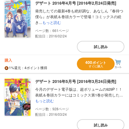
デザート 2016年4月号 [2016年2月24日発売]
発売したての最新4巻も絶好調な、あなしん『春待つ
僕ら』が表紙＆巻頭カラーで登場！コミックスの続
き...
もっと読む
661
配信日：2016/02/24
試し読み
購入
400
ポイント
すぐに購入
1%
還元
：4ポイント獲得
デザート 2016年5月号 [2016年3月24日発売]
今月のデザート電子版は、超ボリュームの929P！！
表紙＆巻頭カラーにはコミックス第1巻が発売した...
もっと読む
928
配信日：2016/03/24
試し読み