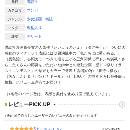
講談社
発行
マンガ
カテゴリ
少女漫画
雑誌
ジャンル
殿堂入り
タグ
デザート
雑誌
講談社漫画賞受賞の人気作『たいようのいえ』（タアモ）が、ついに大
感動のフィナーレ！表紙には話題沸騰中の『私たちには壁がある。』
（築島治）。巻頭カラーつきで盛り上がる三角関係に壁ドンも満載！さ
らにたくさんの応募をいただいたpixivとの連動企画「壁ドン祭りイラ
ストコンテスト」の結果もカラーで発表！ 話題の2作『春待つ僕ら』
（あなしん）＆『バンビとドール』（丘上あい）の描き下ろし番外編も
掲載。ボリューム満点でお届け！
（※各巻のページ数は、表紙と奥付を含め片面で数えています）
レビューPICK UP
※Renta!で購入したユーザーのレビューのみが表示されます
5
まーちゃん
2025-05-25
さん