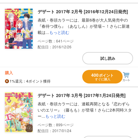
デザート 2017年 2月号 [2016年12月24日発売]
表紙・巻頭カラーには、最新6巻が大人気発売中の
『春待つ僕ら』（あなしん）が登場～！さらに新連
載は...
もっと読む
641
配信日：2016/12/26
試し読み
購入
400
ポイント
すぐに購入
1%
還元
：4ポイント獲得
デザート 2017年 3月号 [2017年1月24日発売]
表紙・巻頭カラーには、連載再開となる『恋わずら
いのエリー』（藤もも）が登場！さらに2本同時スタ
ー...
もっと読む
899
配信日：2017/01/24