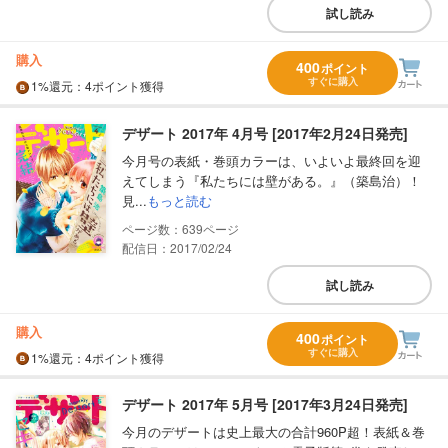
試し読み
購入
400
ポイント
すぐに購入
1%
還元
：4ポイント獲得
デザート 2017年 4月号 [2017年2月24日発売]
今月号の表紙・巻頭カラーは、いよいよ最終回を迎
えてしまう『私たちには壁がある。』（築島治）！
見...
もっと読む
639
配信日：2017/02/24
試し読み
購入
400
ポイント
すぐに購入
1%
還元
：4ポイント獲得
デザート 2017年 5月号 [2017年3月24日発売]
今月のデザートは史上最大の合計960P超！表紙＆巻