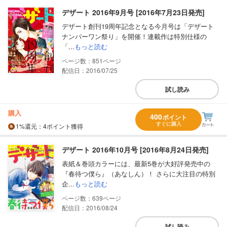
デザート 2016年9月号 [2016年7月23日発売]
デザート創刊19周年記念となる今月号は「デザート
ナンバーワン祭り」を開催！連載作は特別仕様の
「...
もっと読む
851
配信日：2016/07/25
試し読み
購入
400
ポイント
すぐに購入
1%
還元
：4ポイント獲得
デザート 2016年10月号 [2016年8月24日発売]
表紙＆巻頭カラーには、最新5巻が大好評発売中の
『春待つ僕ら』（あなしん）！ さらに大注目の特別
企...
もっと読む
639
配信日：2016/08/24
試し読み