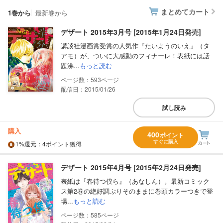
まとめてカート
1巻から
最新巻から
デザート 2015年3月号 [2015年1月24日発売]
講談社漫画賞受賞の人気作『たいようのいえ』（タ
アモ）が、ついに大感動のフィナーレ！表紙には話
題沸...
もっと読む
593
配信日：2015/01/26
試し読み
購入
400
ポイント
すぐに購入
1%
還元
：4ポイント獲得
デザート 2015年4月号 [2015年2月24日発売]
表紙は『春待つ僕ら』（あなしん）。最新コミック
ス第2巻の絶好調ぶりそのままに巻頭カラーつきで登
場...
もっと読む
585