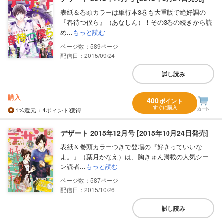
表紙＆巻頭カラーは単行本3巻も大重版で絶好調の
『春待つ僕ら』（あなしん）！その3巻の続きから読
め...
もっと読む
589
配信日：2015/09/24
試し読み
購入
400
ポイント
すぐに購入
1%
還元
：4ポイント獲得
デザート 2015年12月号 [2015年10月24日発売]
表紙＆巻頭カラーつきで登場の『好きっていいな
よ。』（葉月かなえ）は、胸きゅん満載の人気シー
ン読者...
もっと読む
587
配信日：2015/10/26
試し読み