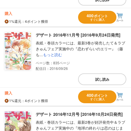
購入
400
ポイント
すぐに購入
1%
還元
：4ポイント獲得
デザート 2016年11月号 [2016年9月24日発売]
表紙・巻頭カラーには、最新3巻が発売したて＆ラブ
きゅんフェア実施中の『恋わずらいのエリー』（藤
も...
もっと読む
835
配信日：2016/09/26
試し読み
購入
400
ポイント
すぐに購入
1%
還元
：4ポイント獲得
デザート 2016年12月号 [2016年10月24日発売]
表紙・巻頭カラーには、最新2巻が好評発売中＆ラブ
きゅんフェア実施中の『地球の終わりは恋のはじま