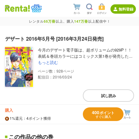
無料登録
レンタル
55万冊
以上、購入
147万冊
以上配信中！
デザート 2016年5月号 [2016年3月24日発売]
今月のデザート電子版は、超ボリュームの929P！！
表紙＆巻頭カラーにはコミックス第1巻が発売した...
もっと読む
928
配信日：2016/03/24
試し読み
購入
400
ポイント
すぐに購入
1%
還元
：4ポイント獲得
この作品の他の巻