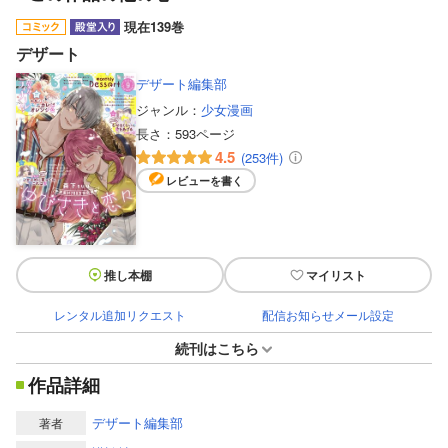
現在139巻
デザート
デザート編集部
ジャンル：
少女漫画
長さ：
593ページ
4.5
(253件)
レビューを書く
推し本棚
マイリスト
レンタル追加リクエスト
配信お知らせメール設定
続刊はこちら
作品詳細
デザート編集部
著者