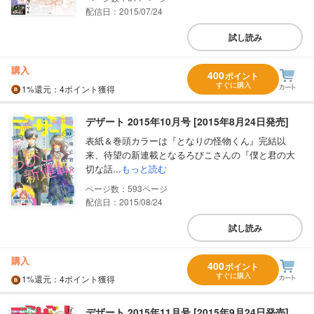
配信日：2015/07/24
試し読み
購入
400
ポイント
すぐに購入
1%
還元
：4ポイント獲得
デザート 2015年10月号 [2015年8月24日発売]
表紙＆巻頭カラーは『となりの怪物くん』完結以
来、待望の新連載となるろびこさんの『僕と君の大
切な話...
もっと読む
593
配信日：2015/08/24
試し読み
購入
400
ポイント
すぐに購入
1%
還元
：4ポイント獲得
デザート 2015年11月号 [2015年9月24日発売]