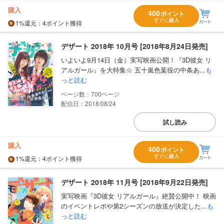
購入
400
ポイント
すぐに購入
1%
還元
：4ポイント獲得
デザート 2018年 10月号 [2018年8月24日発売]
いよいよ9月14日（金）実写映画公開！『3D彼女 リ
アルガール』を大特集☆ 五十嵐色葉役の中条あ...
も
っと読む
700
配信日：2018/08/24
試し読み
購入
400
ポイント
すぐに購入
1%
還元
：4ポイント獲得
デザート 2018年 11月号 [2018年9月22日発売]
実写映画『3D彼女 リアルガール』絶賛公開中！ 映画
のイベントレポや第2シーズンの放送が決定した...
も
っと読む