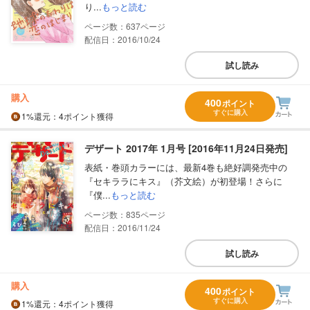
り...
もっと読む
637
配信日：2016/10/24
試し読み
購入
400
ポイント
すぐに購入
1%
還元
：4ポイント獲得
デザート 2017年 1月号 [2016年11月24日発売]
表紙・巻頭カラーには、最新4巻も絶好調発売中の
『セキララにキス』（芥文絵）が初登場！さらに
『僕...
もっと読む
835
配信日：2016/11/24
試し読み
購入
400
ポイント
すぐに購入
1%
還元
：4ポイント獲得