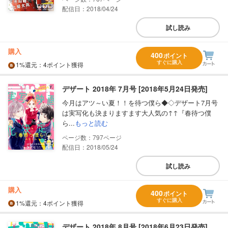
配信日：2018/04/24
試し読み
購入
400
ポイント
すぐに購入
1%
還元
：4ポイント獲得
デザート 2018年 7月号 [2018年5月24日発売]
今月はアツ～い夏！！を待つ僕ら◆◇デザート7月号
は実写化も決まりますます大人気の↑↑『春待つ僕
ら...
もっと読む
797
配信日：2018/05/24
試し読み
購入
400
ポイント
すぐに購入
1%
還元
：4ポイント獲得
デザート 2018年 8月号 [2018年6月23日発売]