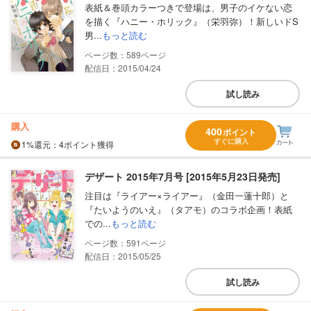
表紙＆巻頭カラーつきで登場は、男子のイケない恋
を描く『ハニー・ホリック』（栄羽弥）！新しいドS
男...
もっと読む
589
配信日：2015/04/24
試し読み
購入
400
ポイント
すぐに購入
1%
還元
：4ポイント獲得
デザート 2015年7月号 [2015年5月23日発売]
注目は『ライアー×ライアー』（金田一蓮十郎）と
『たいようのいえ』（タアモ）のコラボ企画！表紙
での...
もっと読む
591
配信日：2015/05/25
試し読み