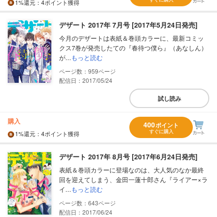
1%
還元
：4ポイント獲得
デザート 2017年 7月号 [2017年5月24日発売]
今月のデザートは表紙＆巻頭カラーに、最新コミッ
クス7巻が発売したての『春待つ僕ら』（あなしん）
が...
もっと読む
959
配信日：2017/05/24
試し読み
購入
400
ポイント
すぐに購入
1%
還元
：4ポイント獲得
デザート 2017年 8月号 [2017年6月24日発売]
表紙＆巻頭カラーに登場なのは、大人気のなか最終
回を迎えてしまう、金田一蓮十郎さん『ライアー×ラ
イ...
もっと読む
643
配信日：2017/06/24