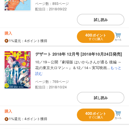
893
配信日：2018/09/22
試し読み
購入
400
ポイント
すぐに購入
1%
還元
：4ポイント獲得
デザート 2018年 12月号 [2018年10月24日発売]
10／19～公開『劇場版 はいからさんが通る 後編 ～
花の東京大ロマン～』＆12／14～実写映画...
もっと
読む
769
配信日：2018/10/24
試し読み
購入
400
ポイント
すぐに購入
1%
還元
：4ポイント獲得