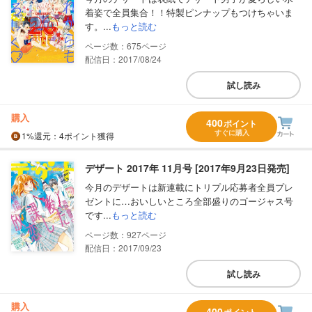
着姿で全員集合！！特製ピンナップもつけちゃいま
す。...
もっと読む
675
配信日：2017/08/24
試し読み
購入
400
ポイント
すぐに購入
1%
還元
：4ポイント獲得
デザート 2017年 11月号 [2017年9月23日発売]
今月のデザートは新連載にトリプル応募者全員プレ
ゼントに…おいしいところ全部盛りのゴージャス号
です...
もっと読む
927
配信日：2017/09/23
試し読み
購入
400