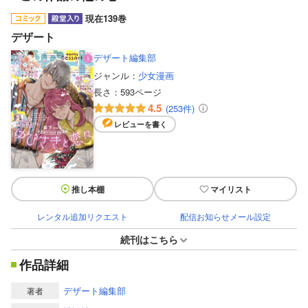
現在139巻
デザート
デザート編集部
ジャンル：
少女漫画
長さ：
593ページ
4.5
(253件)
レビューを書く
推し本棚
マイリスト
レンタル追加リクエスト
配信お知らせメール設定
続刊はこちら
作品詳細
デザート編集部
著者