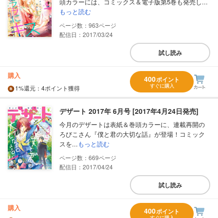
頭カラーには、コミックス＆電子版第5巻も発売し...
もっと読む
963
配信日：2017/03/24
試し読み
購入
400
ポイント
すぐに購入
1%
還元
：4ポイント獲得
デザート 2017年 6月号 [2017年4月24日発売]
今月のデザートは表紙＆巻頭カラーに、連載再開の
ろびこさん『僕と君の大切な話』が登場！コミック
スを...
もっと読む
669
配信日：2017/04/24
試し読み
購入
400
ポイント
すぐに購入