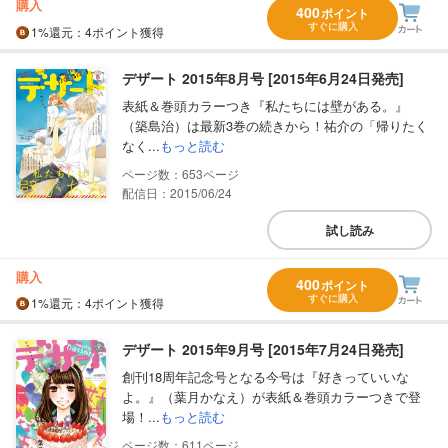
購入
400
ポイント
すぐに購入
1%
還元
：4ポイント獲得
デザート 2015年8月号 [2015年6月24日発売]
表紙＆巻頭カラーつき『私たちには壁がある。』
（築島治）は最新3巻の続きから！祐介の「帰りたく
なく...
もっと読む
653
配信日：2015/06/24
試し読み
購入
400
ポイント
すぐに購入
1%
還元
：4ポイント獲得
デザート 2015年9月号 [2015年7月24日発売]
創刊18周年記念号となる今号は『好きっていいな
よ。』（葉月かなえ）が表紙＆巻頭カラーつきで登
場！...
もっと読む
611