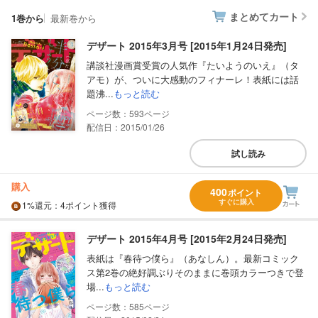
まとめてカート
1巻から
最新巻から
デザート 2015年3月号 [2015年1月24日発売]
講談社漫画賞受賞の人気作『たいようのいえ』（タ
アモ）が、ついに大感動のフィナーレ！表紙には話
題沸...
もっと読む
593
配信日：2015/01/26
試し読み
購入
400
ポイント
すぐに購入
1%
還元
：4ポイント獲得
デザート 2015年4月号 [2015年2月24日発売]
表紙は『春待つ僕ら』（あなしん）。最新コミック
ス第2巻の絶好調ぶりそのままに巻頭カラーつきで登
場...
もっと読む
585