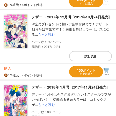
ポイント
すぐに購入
1%
還元
：4ポイント獲得
デザート 2017年 12月号 [2017年10月24日発売]
W全員プレゼントに超レア豪華付録まで！デザート
12月号は本気です！！表紙＆巻頭カラーは、気にな
る...
もっと読む
768
配信日：2017/10/24
試し読み
購入
400
ポイント
すぐに購入
1%
還元
：4ポイント獲得
デザート 2018年 1月号 [2017年11月24日発売]
デザート1月号は今スグまざりたい！スクールラブが
いっぱい！！ 初表紙＆巻頭カラーは、コミックス
が...
もっと読む
839