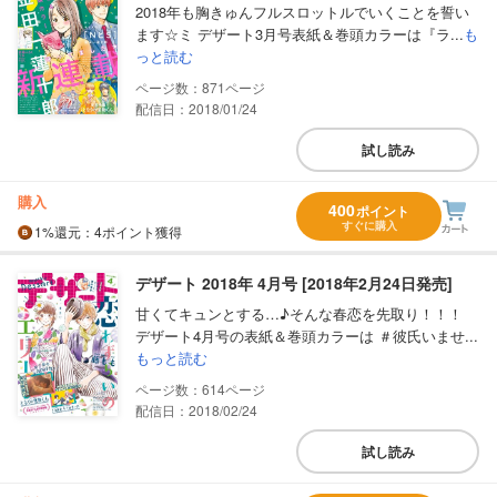
2018年も胸きゅんフルスロットルでいくことを誓い
ます☆ミ デザート3月号表紙＆巻頭カラーは『ラ...
も
っと読む
871
配信日：2018/01/24
試し読み
購入
400
ポイント
すぐに購入
1%
還元
：4ポイント獲得
デザート 2018年 4月号 [2018年2月24日発売]
甘くてキュンとする…♪そんな春恋を先取り！！！
デザート4月号の表紙＆巻頭カラーは ＃彼氏いませ...
もっと読む
614
配信日：2018/02/24
試し読み