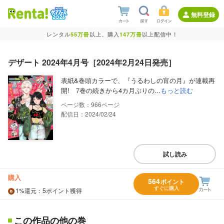
無料登録
レンタル
55万冊
以上、購入
147万冊
以上配信中！
デザート 2024年4月号［2024年2月24日発売］
表紙&巻頭カラーで、『うるわしの宵の月』が連載再
開! 7巻の続きから4カ月ぶりの...
もっと読む
966
配信日：2024/02/24
試し読み
購入
564
ポイント
すぐに購入
1%
還元
：5ポイント獲得
この作品の他の巻