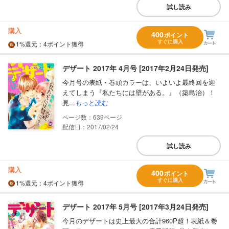
試し読み
購入
400
ポイント
すぐに購入
1%
還元
：4ポイント獲得
デザート 2017年 4月号 [2017年2月24日発売]
今月号の表紙・巻頭カラーは、いよいよ最終回を迎
えてしまう『私たちには壁がある。』（築島治）！
見...
もっと読む
639
配信日：2017/02/24
試し読み
購入
400
ポイント
すぐに購入
1%
還元
：4ポイント獲得
デザート 2017年 5月号 [2017年3月24日発売]
今月のデザートは史上最大の合計960P超！表紙＆巻