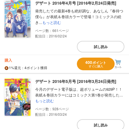
デザート 2016年4月号 [2016年2月24日発売]
発売したての最新4巻も絶好調な、あなしん『春待つ
僕ら』が表紙＆巻頭カラーで登場！コミックスの続
き...
もっと読む
661
配信日：2016/02/24
試し読み
購入
400
ポイント
すぐに購入
1%
還元
：4ポイント獲得
デザート 2016年5月号 [2016年3月24日発売]
今月のデザート電子版は、超ボリュームの929P！！
表紙＆巻頭カラーにはコミックス第1巻が発売した...
もっと読む
928
配信日：2016/03/24
試し読み