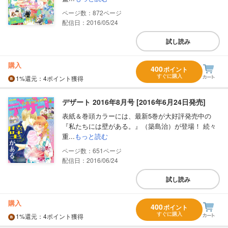
872
配信日：2016/05/24
試し読み
購入
400
ポイント
すぐに購入
1%
還元
：4ポイント獲得
デザート 2016年8月号 [2016年6月24日発売]
表紙＆巻頭カラーには、最新5巻が大好評発売中の
『私たちには壁がある。』（築島治）が登場！ 続々
重...
もっと読む
651
配信日：2016/06/24
試し読み
購入
400
ポイント
すぐに購入
1%
還元
：4ポイント獲得