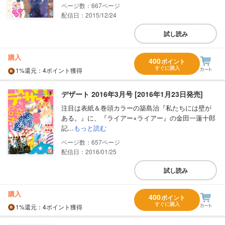
667
配信日：2015/12/24
試し読み
購入
400
ポイント
すぐに購入
1%
還元
：4ポイント獲得
デザート 2016年3月号 [2016年1月23日発売]
注目は表紙＆巻頭カラーの築島治『私たちには壁が
ある。』に、『ライアー×ライアー』の金田一蓮十郎
記...
もっと読む
657
配信日：2016/01/25
試し読み
購入
400
ポイント
すぐに購入
1%
還元
：4ポイント獲得