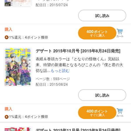
配信日：2015/07/24
試し読み
購入
400
ポイント
すぐに購入
1%
還元
：4ポイント獲得
デザート 2015年10月号 [2015年8月24日発売]
表紙＆巻頭カラーは『となりの怪物くん』完結以
来、待望の新連載となるろびこさんの『僕と君の大
切な話...
もっと読む
593
配信日：2015/08/24
試し読み
購入
400
ポイント
すぐに購入
1%
還元
：4ポイント獲得
デザート 2015年11月号 [2015年9月24日発売]