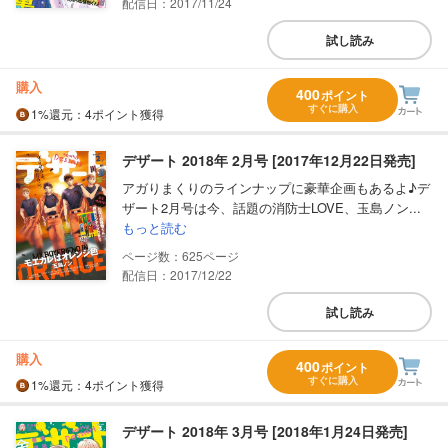
配信日：2017/11/24
試し読み
購入
400
ポイント
すぐに購入
1%
還元
：4ポイント獲得
デザート 2018年 2月号 [2017年12月22日発売]
アガりまくりのラインナップに豪華企画もあるよ♪デ
ザート2月号は今、話題の消防士LOVE、玉島ノン...
もっと読む
625
配信日：2017/12/22
試し読み
購入
400
ポイント
すぐに購入
1%
還元
：4ポイント獲得
デザート 2018年 3月号 [2018年1月24日発売]