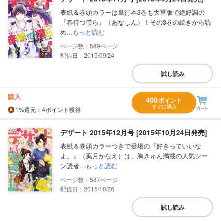
表紙＆巻頭カラーは単行本3巻も大重版で絶好調の
『春待つ僕ら』（あなしん）！その3巻の続きから読
め...
もっと読む
589
配信日：2015/09/24
試し読み
購入
400
ポイント
すぐに購入
1%
還元
：4ポイント獲得
デザート 2015年12月号 [2015年10月24日発売]
表紙＆巻頭カラーつきで登場の『好きっていいな
よ。』（葉月かなえ）は、胸きゅん満載の人気シー
ン読者...
もっと読む
587
配信日：2015/10/26
試し読み