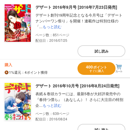
デザート 2016年9月号 [2016年7月23日発売]
デザート創刊19周年記念となる今月号は「デザート
ナンバーワン祭り」を開催！連載作は特別仕様の
「...
もっと読む
851
配信日：2016/07/25
試し読み
購入
400
ポイント
すぐに購入
1%
還元
：4ポイント獲得
デザート 2016年10月号 [2016年8月24日発売]
表紙＆巻頭カラーには、最新5巻が大好評発売中の
『春待つ僕ら』（あなしん）！ さらに大注目の特別
企...
もっと読む
639
配信日：2016/08/24
試し読み