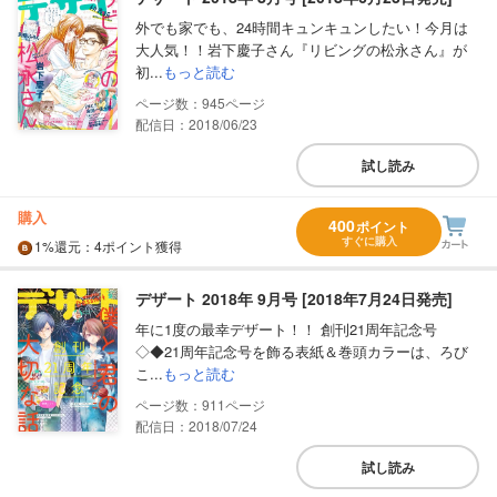
外でも家でも、24時間キュンキュンしたい！今月は
大人気！！岩下慶子さん『リビングの松永さん』が
初...
もっと読む
945
配信日：2018/06/23
試し読み
購入
400
ポイント
すぐに購入
1%
還元
：4ポイント獲得
デザート 2018年 9月号 [2018年7月24日発売]
年に1度の最幸デザート！！ 創刊21周年記念号
◇◆21周年記念号を飾る表紙＆巻頭カラーは、ろび
こ...
もっと読む
911
配信日：2018/07/24
試し読み