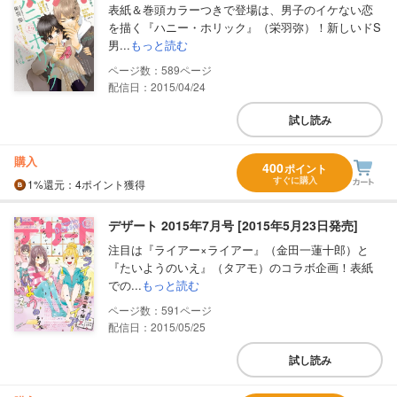
表紙＆巻頭カラーつきで登場は、男子のイケない恋
を描く『ハニー・ホリック』（栄羽弥）！新しいドS
男...
もっと読む
589
配信日：2015/04/24
試し読み
購入
400
ポイント
すぐに購入
1%
還元
：4ポイント獲得
デザート 2015年7月号 [2015年5月23日発売]
注目は『ライアー×ライアー』（金田一蓮十郎）と
『たいようのいえ』（タアモ）のコラボ企画！表紙
での...
もっと読む
591
配信日：2015/05/25
試し読み