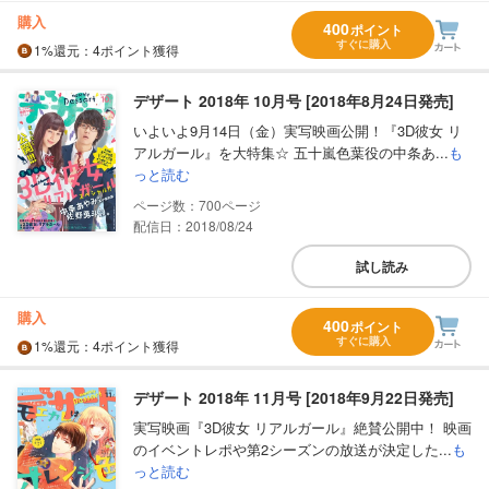
購入
400
ポイント
すぐに購入
1%
還元
：4ポイント獲得
デザート 2018年 10月号 [2018年8月24日発売]
いよいよ9月14日（金）実写映画公開！『3D彼女 リ
アルガール』を大特集☆ 五十嵐色葉役の中条あ...
も
っと読む
700
配信日：2018/08/24
試し読み
購入
400
ポイント
すぐに購入
1%
還元
：4ポイント獲得
デザート 2018年 11月号 [2018年9月22日発売]
実写映画『3D彼女 リアルガール』絶賛公開中！ 映画
のイベントレポや第2シーズンの放送が決定した...
も
っと読む