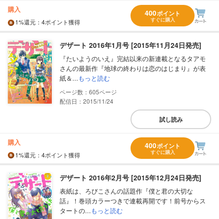
購入
400
ポイント
すぐに購入
1%
還元
：4ポイント獲得
デザート 2016年1月号 [2015年11月24日発売]
『たいようのいえ』完結以来の新連載となるタアモ
さんの最新作『地球の終わりは恋のはじまり』が表
紙＆...
もっと読む
605
配信日：2015/11/24
試し読み
購入
400
ポイント
すぐに購入
1%
還元
：4ポイント獲得
デザート 2016年2月号 [2015年12月24日発売]
表紙は、ろびこさんの話題作『僕と君の大切な
話』！巻頭カラーつきで連載再開です！前号からス
タートの...
もっと読む