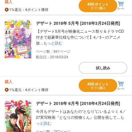
購入
400
ポイント
すぐに購入
1%
還元
：4ポイント獲得
デザート 2018年 5月号 [2018年3月24日発売]
【デザート5月号が映像化ニュース祭り＆ドラマCD
付きで超豪華仕様な件について】4／3～のアニメ
放...
もっと読む
841
配信日：2018/03/24
試し読み
購入
400
ポイント
すぐに購入
1%
還元
：4ポイント獲得
デザート 2018年 6月号 [2018年4月24日発売]
今月もデザートはあなたの”となり”にいるよ☆ミ 4／
27実写映画『となりの怪物くん』公開を祝して...
も
っと読む
767