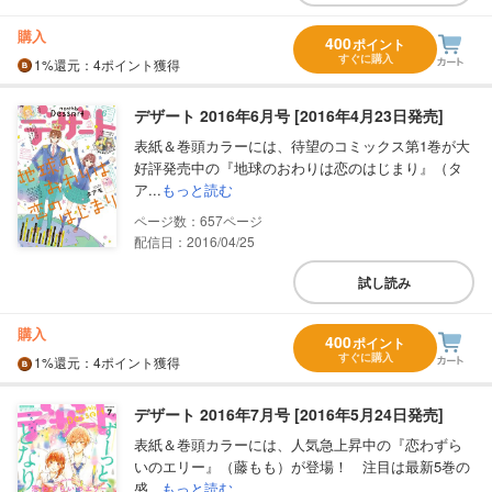
購入
400
ポイント
すぐに購入
1%
還元
：4ポイント獲得
デザート 2016年6月号 [2016年4月23日発売]
表紙＆巻頭カラーには、待望のコミックス第1巻が大
好評発売中の『地球のおわりは恋のはじまり』（タ
ア...
もっと読む
657
配信日：2016/04/25
試し読み
購入
400
ポイント
すぐに購入
1%
還元
：4ポイント獲得
デザート 2016年7月号 [2016年5月24日発売]
表紙＆巻頭カラーには、人気急上昇中の『恋わずら
いのエリー』（藤もも）が登場！ 注目は最新5巻の
盛...
もっと読む