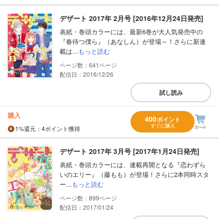
デザート 2017年 2月号 [2016年12月24日発売]
表紙・巻頭カラーには、最新6巻が大人気発売中の
『春待つ僕ら』（あなしん）が登場～！さらに新連
載は...
もっと読む
641
配信日：2016/12/26
試し読み
購入
400
ポイント
すぐに購入
1%
還元
：4ポイント獲得
デザート 2017年 3月号 [2017年1月24日発売]
表紙・巻頭カラーには、連載再開となる『恋わずら
いのエリー』（藤もも）が登場！さらに2本同時スタ
ー...
もっと読む
899
配信日：2017/01/24