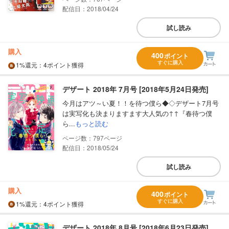
配信日：2018/04/24
試し読み
購入
400
ポイント
すぐに購入
1%
還元
：4ポイント獲得
デザート 2018年 7月号 [2018年5月24日発売]
今月はアツ～い夏！！を待つ僕ら◆◇デザート7月号
は実写化も決まりますます大人気の↑↑『春待つ僕
ら...
もっと読む
797
配信日：2018/05/24
試し読み
購入
400
ポイント
すぐに購入
1%
還元
：4ポイント獲得
デザート 2018年 8月号 [2018年6月23日発売]