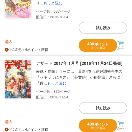
り...
もっと読む
637
配信日：2016/10/24
試し読み
購入
400
ポイント
すぐに購入
1%
還元
：4ポイント獲得
デザート 2017年 1月号 [2016年11月24日発売]
表紙・巻頭カラーには、最新4巻も絶好調発売中の
『セキララにキス』（芥文絵）が初登場！さらに
『僕...
もっと読む
835
配信日：2016/11/24
試し読み
購入
400
ポイント
すぐに購入
1%
還元
：4ポイント獲得