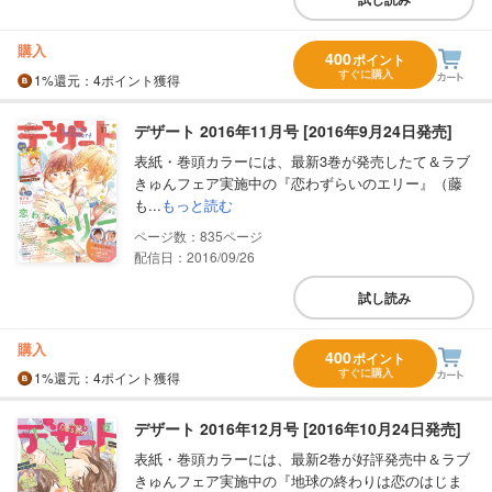
購入
400
ポイント
すぐに購入
1%
還元
：4ポイント獲得
デザート 2016年11月号 [2016年9月24日発売]
表紙・巻頭カラーには、最新3巻が発売したて＆ラブ
きゅんフェア実施中の『恋わずらいのエリー』（藤
も...
もっと読む
835
配信日：2016/09/26
試し読み
購入
400
ポイント
すぐに購入
1%
還元
：4ポイント獲得
デザート 2016年12月号 [2016年10月24日発売]
表紙・巻頭カラーには、最新2巻が好評発売中＆ラブ
きゅんフェア実施中の『地球の終わりは恋のはじま