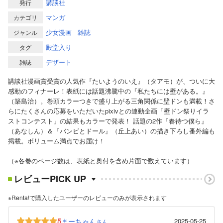
講談社
発行
マンガ
カテゴリ
少女漫画
雑誌
ジャンル
殿堂入り
タグ
デザート
雑誌
講談社漫画賞受賞の人気作『たいようのいえ』（タアモ）が、ついに大
感動のフィナーレ！表紙には話題沸騰中の『私たちには壁がある。』
（築島治）。巻頭カラーつきで盛り上がる三角関係に壁ドンも満載！さ
らにたくさんの応募をいただいたpixivとの連動企画「壁ドン祭りイラ
ストコンテスト」の結果もカラーで発表！ 話題の2作『春待つ僕ら』
（あなしん）＆『バンビとドール』（丘上あい）の描き下ろし番外編も
掲載。ボリューム満点でお届け！
（※各巻のページ数は、表紙と奥付を含め片面で数えています）
レビューPICK UP
※Renta!で購入したユーザーのレビューのみが表示されます
5
まーちゃん
2025-05-25
さん