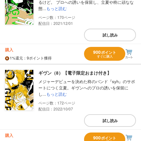
るけど。 プロへの誘いを保留し、立夏や柊に頑なな
態...
もっと読む
170
配信日：2021/12/01
試し読み
購入
900
ポイント
すぐに購入
1%
還元
：9ポイント獲得
ギヴン（8）【電子限定おまけ付き】
メジャーデビューを決めた柊のバンド『syh』のサポ
ートにつく立夏。ギヴンへのプロの誘いを保留に
し...
もっと読む
172
配信日：2022/10/07
試し読み
購入
900
ポイント