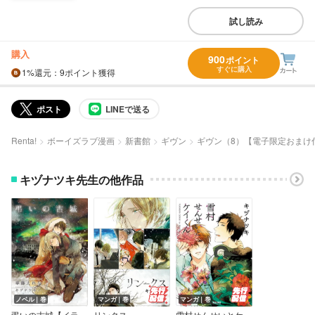
試し読み
購入
900
ポイント
すぐに購入
1%
還元
：9ポイント獲得
ポスト
LINEで送る
Renta!
ボーイズラブ漫画
新書館
ギヴン
ギヴン（8）【電子限定おまけ
キヅナツキ先生の他作品
ノベル｜巻
マンガ｜巻
マンガ｜巻
弔いの古城【イラスト入り】
リンクス
雪村せんせいとケイくん