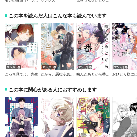
この本を読んだ人はこんな本も読んでいます
マンガ｜巻
マンガ｜巻
マンガ｜巻
マンガ｜巻
こっち見てよ、先生
だから、悪役令息の腰巾着！ 忌み嫌われた悪役は不器用に僕を囲い込み溺愛する
噛んだあとから番になるには【単行本版】【電子限定描き下ろし漫画付き】
この本に関心がある人におすすめします