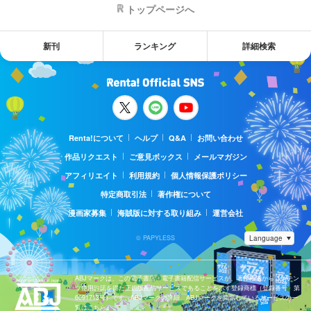
トップページへ
新刊
ランキング
詳細検索
Renta!について
ヘルプ
Q&A
お問い合わせ
作品リクエスト
ご意見ボックス
メールマガジン
アフィリエイト
利用規約
個人情報保護ポリシー
特定商取引法
著作権について
漫画家募集
海賊版に対する取り組み
運営会社
© PAPYLESS
ABJマークは、この電子書店・電子書籍配信サービスが、著作権者からコンテン
ツ使用許諾を得た正規版配信サービスであることを示す登録商標（登録番号 第
6091713号）です。ABJマークの詳細、ABJマークを掲示しているサービスの一
覧はこちら。