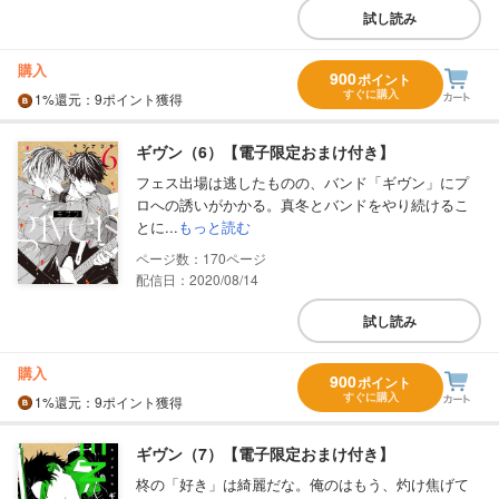
試し読み
購入
900
ポイント
すぐに購入
1%
還元
：9ポイント獲得
ギヴン（6）【電子限定おまけ付き】
フェス出場は逃したものの、バンド「ギヴン」にプ
ロへの誘いがかかる。真冬とバンドをやり続けるこ
とに...
もっと読む
170
配信日：2020/08/14
試し読み
購入
900
ポイント
すぐに購入
1%
還元
：9ポイント獲得
ギヴン（7）【電子限定おまけ付き】
柊の「好き」は綺麗だな。俺のはもう、灼け焦げて