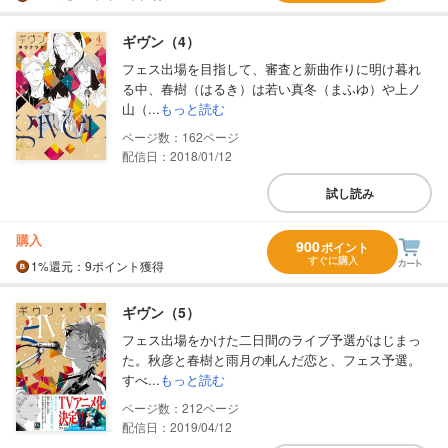
ギヴン（4）
フェス出場を目指して、審査と新曲作りに明け暮れ
る中、春樹（はるき）は若い真冬（まふゆ）や上ノ
山（...
もっと読む
162
配信日：2018/01/12
試し読み
購入
900
ポイント
すぐに購入
1%
還元
：9ポイント獲得
ギヴン（5）
フェス出場をかけた二日間のライブ予選がはじまっ
た。秋彦と春樹と雨月の軋んだ恋と、フェス予選。
すべ...
もっと読む
212
配信日：2019/04/12