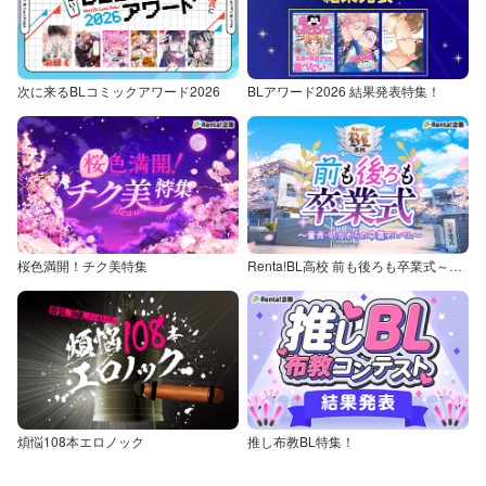
次に来るBLコミックアワード2026
BLアワード2026 結果発表特集！
桜色満開！チク美特集
Renta!BL高校 前も後ろも卒業式～童貞・処女からの卒業アルバム～
煩悩108本エロノック
推し布教BL特集！