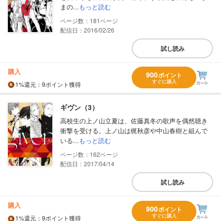
まの...
もっと読む
181
配信日：2016/02/26
試し読み
購入
900
ポイント
すぐに購入
1%
還元
：9ポイント獲得
ギヴン（3）
高校生の上ノ山立夏は、佐藤真冬の歌声を偶然聴き
衝撃を受ける。上ノ山は梶秋彦や中山春樹と組んで
いる...
もっと読む
162
配信日：2017/04/14
試し読み
購入
900
ポイント
すぐに購入
1%
還元
：9ポイント獲得