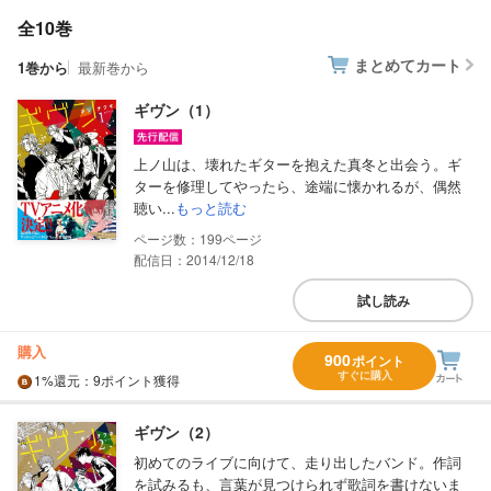
全10巻
まとめてカート
1巻から
最新巻から
ギヴン（1）
上ノ山は、壊れたギターを抱えた真冬と出会う。ギ
ターを修理してやったら、途端に懐かれるが、偶然
聴い...
もっと読む
199
配信日：2014/12/18
試し読み
購入
900
ポイント
すぐに購入
1%
還元
：9ポイント獲得
ギヴン（2）
初めてのライブに向けて、走り出したバンド。作詞
を試みるも、言葉が見つけられず歌詞を書けないま