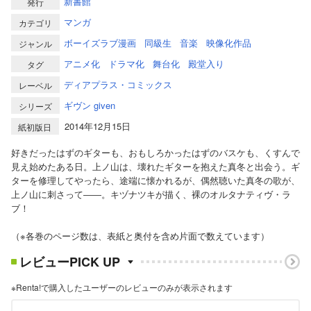
新書館
発行
マンガ
カテゴリ
ボーイズラブ漫画
同級生
音楽
映像化作品
ジャンル
アニメ化
ドラマ化
舞台化
殿堂入り
タグ
ディアプラス・コミックス
レーベル
ギヴン given
シリーズ
2014年12月15日
紙初版日
好きだったはずのギターも、おもしろかったはずのバスケも、くすんで
見え始めたある日。上ノ山は、壊れたギターを抱えた真冬と出会う。ギ
ターを修理してやったら、途端に懐かれるが、偶然聴いた真冬の歌が、
上ノ山に刺さって――。キヅナツキが描く、裸のオルタナティヴ・ラ
ブ！
（※各巻のページ数は、表紙と奥付を含め片面で数えています）
レビューPICK UP
※Renta!で購入したユーザーのレビューのみが表示されます