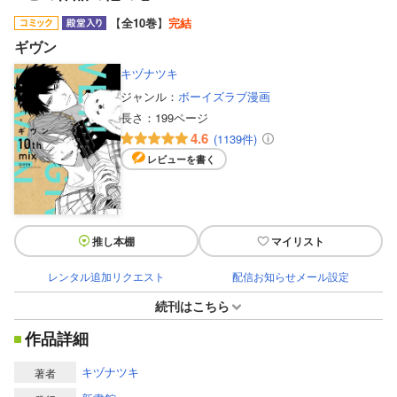
【
全10巻
】
完結
ギヴン
キヅナツキ
ジャンル：
ボーイズラブ漫画
長さ：
199ページ
4.6
(1139件)
レビューを書く
推し本棚
マイリスト
レンタル追加リクエスト
配信お知らせメール設定
続刊はこちら
作品詳細
キヅナツキ
著者