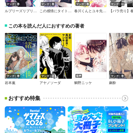
マンガ｜巻
マンガ｜巻
マンガ｜巻
マンガ｜話
ルプリーズリプリーズ
この感情にタイトルをつけるならば
春川くんとユキ先生の腐男子事情。【電子限定特典漫画付き】
この本を読んだ人におすすめの著者
マンガ｜巻
マンガ｜話
音声
マンガ｜巻
岩本薫
アヤノソーダ
鯛野ニッケ
麻酔
おすすめ特集