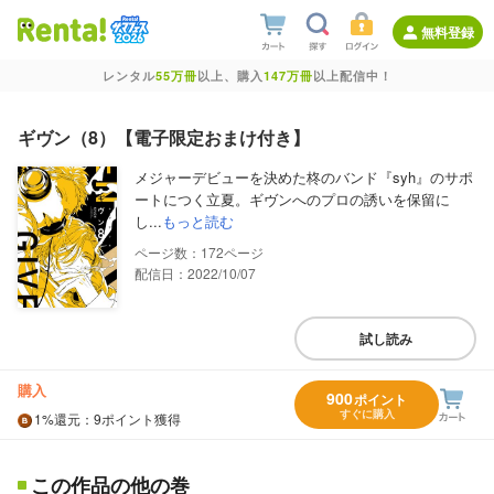
無料登録
レンタル
55万冊
以上、購入
147万冊
以上配信中！
ギヴン（8）【電子限定おまけ付き】
メジャーデビューを決めた柊のバンド『syh』のサポ
ートにつく立夏。ギヴンへのプロの誘いを保留に
し...
もっと読む
172
配信日：2022/10/07
試し読み
購入
900
ポイント
すぐに購入
1%
還元
：9ポイント獲得
この作品の他の巻