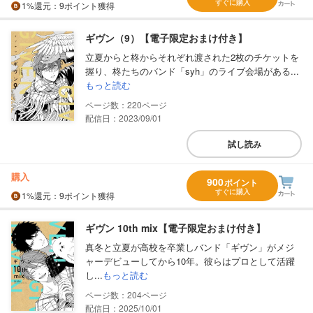
すぐに購入
1%
還元
：9ポイント獲得
ギヴン（9）【電子限定おまけ付き】
立夏からと柊からそれぞれ渡された2枚のチケットを
握り、柊たちのバンド「syh」のライブ会場がある...
もっと読む
220
配信日：2023/09/01
試し読み
購入
900
ポイント
すぐに購入
1%
還元
：9ポイント獲得
ギヴン 10th mix【電子限定おまけ付き】
真冬と立夏が高校を卒業しバンド「ギヴン」がメジ
ャーデビューしてから10年。彼らはプロとして活躍
し...
もっと読む
204
配信日：2025/10/01